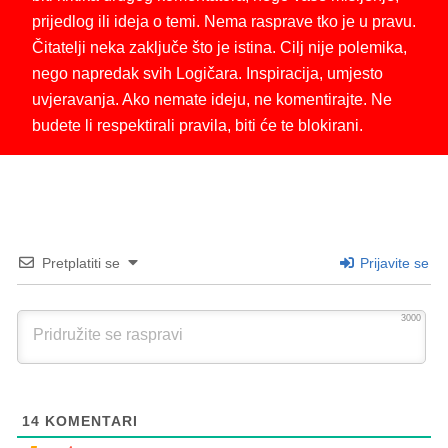
prijedlog ili ideja o temi. Nema rasprave tko je u pravu.
Čitatelji neka zaključe što je istina. Cilj nije polemika,
nego napredak svih Logičara. Inspiracija, umjesto
uvjeravanja. Ako nemate ideju, ne komentirajte. Ne
budete li respektirali pravila, biti će te blokirani.
Pretplatiti se
Prijavite se
3000
14
KOMENTARI