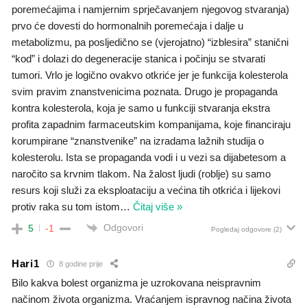
poremećajima i namjernim sprječavanjem njegovog stvaranja)
prvo će dovesti do hormonalnih poremećaja i dalje u
metabolizmu, pa posljedično se (vjerojatno) “izblesira” stanični
“kod” i dolazi do degeneracije stanica i počinju se stvarati
tumori. Vrlo je logično ovakvo otkriće jer je funkcija kolesterola
svim pravim znanstvenicima poznata. Drugo je propaganda
kontra kolesterola, koja je samo u funkciji stvaranja ekstra
profita zapadnim farmaceutskim kompanijama, koje financiraju
korumpirane “znanstvenike” na izradama lažnih studija o
kolesterolu. Ista se propaganda vodi i u vezi sa dijabetesom a
naročito sa krvnim tlakom. Na žalost ljudi (roblje) su samo
resurs koji služi za eksploataciju a većina tih otkrića i lijekovi
protiv raka su tom istom
…
Čitaj više »
Odgovori
5
-1
Pogledaj odgovore
(2)
Hari1
8 godine prije
Bilo kakva bolest organizma je uzrokovana neispravnim
načinom života organizma. Vraćanjem ispravnog načina života