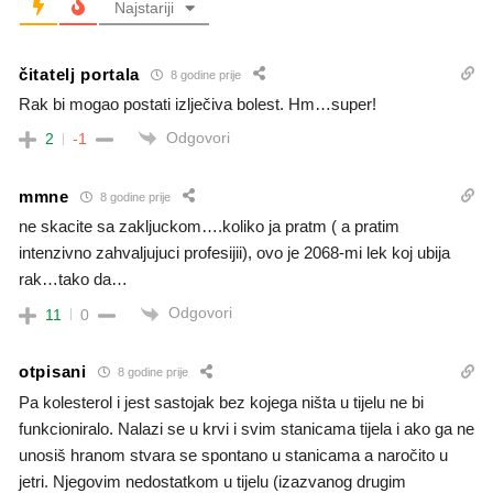
Najstariji
čitatelj portala
8 godine prije
Rak bi mogao postati izlječiva bolest. Hm…super!
Odgovori
2
-1
mmne
8 godine prije
ne skacite sa zakljuckom….koliko ja pratm ( a pratim
intenzivno zahvaljujuci profesijii), ovo je 2068-mi lek koj ubija
rak…tako da…
Odgovori
11
0
otpisani
8 godine prije
Pa kolesterol i jest sastojak bez kojega ništa u tijelu ne bi
funkcioniralo. Nalazi se u krvi i svim stanicama tijela i ako ga ne
unosiš hranom stvara se spontano u stanicama a naročito u
jetri. Njegovim nedostatkom u tijelu (izazvanog drugim