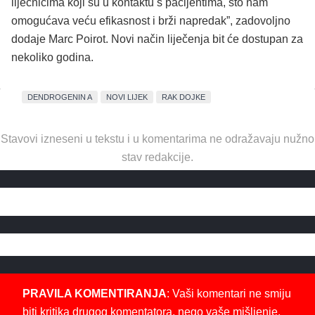
liječnicima koji su u kontaktu s pacijentima, što nam
omogućava veću efikasnost i brži napredak”, zadovoljno
dodaje Marc Poirot. Novi način liječenja bit će dostupan za
nekoliko godina.
DENDROGENIN A
NOVI LIJEK
RAK DOJKE
Stavovi izneseni u tekstu i u komentarima ne odražavaju nužno
stav redakcije.
PRAVILA KOMENTIRANJA
: Vaši komentari ne smiju
biti kritika drugog komentatora, nego vaše mišljenje,