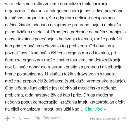
se u relativno kratko vrijeme normalizira funkcioniranje
organizma. Tako se za rak govori kako je posljedica povećane
toksičnosti organizma, što odgovara definiciji neispravnog
načina života, odnosno neispravne prehrane, uvjeta u okolišu,
psiho-fizičkih uvjeta i sl. Promjena prehrane na način smanjenja
unosa toksina i povećanja izbacivanja toksina, može poslužiti
kao primjer načina rješavanja tog problema. Od davnina je
poznat “post” kao način čišćenja organizma od toksina, pri
čemu se organizam može znatno fokusirati na detoksifikaciju,
dok bi inače dobar dio resursa koristio za preradu i distribuciju
hrane po stanicama. U slučaju težih zdravstvenih situacija
može se preporučiti žešći post (suhi, duže vremensko trajanje).
Ono u čemu ljudi griješe jest očekivati medicinsko rješenje
problema, a da nastave živjeti kao i prije. Druga moderna
rješenja poput kemoterapije i zračenja imaju katastrofalan efekt
na cijeli organizam i mogu poslužiti kao
…
Čitaj više »
Odgovori
7
0
Pogledaj odgovore
(2)