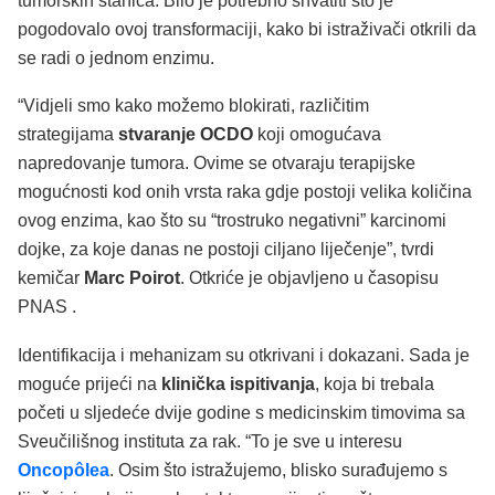
tumorskih stanica. Bilo je potrebno shvatiti što je
pogodovalo ovoj transformaciji, kako bi istraživači otkrili da
se radi o jednom enzimu.
“Vidjeli smo kako možemo blokirati, različitim
strategijama
stvaranje OCDO
koji omogućava
napredovanje tumora. Ovime se otvaraju terapijske
mogućnosti kod onih vrsta raka gdje postoji velika količina
ovog enzima, kao što su “trostruko negativni” karcinomi
dojke, za koje danas ne postoji ciljano liječenje”, tvrdi
kemičar
Marc Poirot
. Otkriće je objavljeno u časopisu
PNAS .
Identifikacija i mehanizam su otkrivani i dokazani. Sada je
moguće prijeći na
klinička ispitivanja
, koja bi trebala
početi u sljedeće dvije godine s medicinskim timovima sa
Sveučilišnog instituta za rak. “To je sve u interesu
Oncopôlea
. Osim što istražujemo, blisko surađujemo s