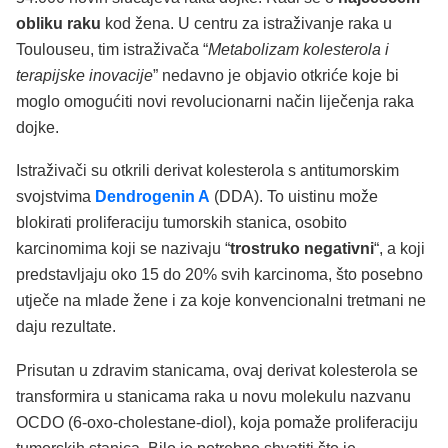
obliku raku
kod žena. U centru za istraživanje raka u
Toulouseu, tim istraživača “
Metabolizam kolesterola i
terapijske inovacije
” nedavno je objavio otkriće koje bi
moglo omogućiti novi revolucionarni način liječenja raka
dojke.
Istraživači su otkrili derivat kolesterola s antitumorskim
svojstvima
Dendrogenin A
(DDA). To uistinu može
blokirati proliferaciju tumorskih stanica, osobito
karcinomima koji se nazivaju “
trostruko negativni
“, a koji
predstavljaju oko 15 do 20% svih karcinoma, što posebno
utječe na mlade žene i za koje konvencionalni tretmani ne
daju rezultate.
Prisutan u zdravim stanicama, ovaj derivat kolesterola se
transformira u stanicama raka u novu molekulu nazvanu
OCDO (6-oxo-cholestane-diol), koja pomaže proliferaciju