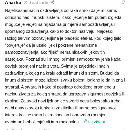
Anarho
8 godine prije
Najefikasniji nacin ozdravljenja od raka smo i dalje mi sami,
odnosno nas imunski sistem. Kako ljecenje tim putem izgleda
moguce je vidjeti na hiljadama primjera samoozdravljenja ili
spontanog ozdravljenja kako to doktori nazivaju. Najcesci
razlog takvim ozdravljenjima je placebo efekat, kod kojeg tjelo
“povjeruje” da je uzelo lijek i pokrene mehanizme
samoozdravljenja iako “lijek” nema nikakvih ljekovitih
sastojaka. Poznati su i mnogi primjeri samoozdravljenja kada
covjek promjeni nacin zivota. Svima je zajednicki nacin
ozdravljenja kojeg na kraju odradi imunski sistem. Buduci da
imunski sistem moze izljeciti svaku bolest, logicno je da ih zna i
stvarati. A stvara ih kako bi postigao odredjene promjene u
nacinu zivota za kojeg smatra da ugrozava sigurnost covjeka ili
okoline. Za svaki novi ljek on ce stvoriti novu bolest ako treba,
da bi obavio svoju funkciju zastitnika ili samo postigao svoj
interes koji ne mora biti racionalan i opravdan (primjer
avtoimunih oboljenja) ali ima racionalnu
…
Čitaj više »