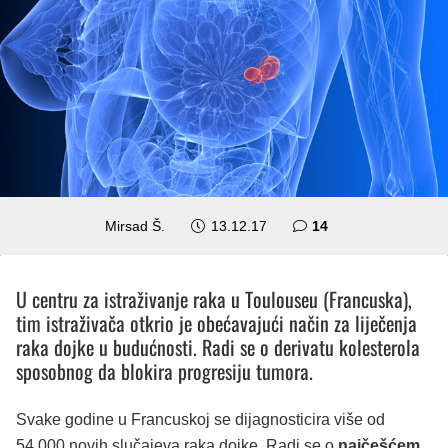
komentara
Mirsad Š.
13.12.17
14
U centru za istraživanje raka u Toulouseu (Francuska),
tim istraživača otkrio je obećavajući način za liječenja
raka dojke u budućnosti. Radi se o derivatu kolesterola
sposobnog da blokira progresiju tumora.
Svake godine u Francuskoj se dijagnosticira više od
54.000 novih slučajeva raka dojke. Radi se o
najčešćem