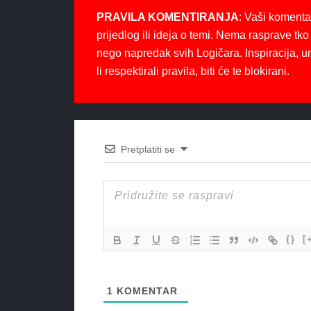
PRAVILA KOMENTIRANJA
: Vaši komenta
prijedlog ili ideja o temi. Nema rasprave tko 
nego napredak svih Logičara. Inspiracija, u
li respektirali pravila, biti će te blokirani.
Pretplatiti se
{}
[
1
KOMENTAR