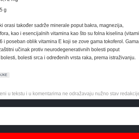
 5 g
ki orasi također sadrže minerale poput bakra, magnezija,
ora, kao i esencijalnih vitamina kao što su folna kiselina (vitam
B6 i poseban oblik vitamina E koji se zove gama tokoferol. Gama
zaštitni učinak protiv neurodegenerativnih bolesti poput
olesti, bolesti srca i određenih vrsta raka, prema istraživanju.
OJKE
eni u tekstu i u komentarima ne odražavaju nužno stav redakcij