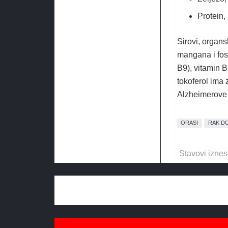
Protein,
Sirovi, organs
mangana i fosf
B9), vitamin 
tokoferol ima 
Alzheimerove b
ORASI
RAK D
Stavovi iznes