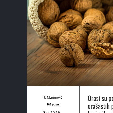
Orasi su p
I. Marinović
orašastih 
185 posts
4.10.19