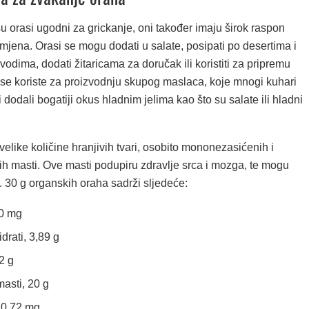
 orasi ugodni za grickanje, oni također imaju širok raspon
mjena. Orasi se mogu dodati u salate, posipati po desertima i
odima, dodati žitaricama za doručak ili koristiti za pripremu
 se koriste za proizvodnju skupog maslaca, koje mnogi kuhari
i dodali bogatiji okus hladnim jelima kao što su salate ili hladni
velike količine hranjivih tvari, osobito mononezasićenih i
ih masti. Ove masti podupiru zdravlje srca i mozga, te mogu
. 30 g organskih oraha sadrži sljedeće:
20 mg
drati, 3,89 g
2 g
asti, 20 g
 0,72 mg