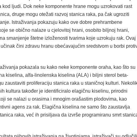
ka kod ljudi. Dok neke komponente hrane mogu uzrokovati rast
nica, druge mogu otežati razvoj stanica raka, pa čak ugroziti
janje. Istraživanja pokazuju kako ove dobre prehrambene
je se obično nalaze u cjelovitoj hrani, osobito biljnoj hrani,
na smanjenje štetne izloženosti tvarima koje uzrokuju rak. Ovaj
i učinak čini zdravu hranu obećavajućim sredstvom u borbi proti
raživanja pokazala su kako neke komponente oraha, kao što su
kiselina, alfa-linolenska kiselina (ALA) i biljni sterol beta-
u zaustaviti proliferaciju stanica raka u staničnoj kulturi. Nekoli
ih kultura također je identificiralo elagičnu kiselinu, prirodni
koji se nalazi u orasima i mnogim orašastim plodovima, kao
tivni agens za rak. Elagična kiselina ne samo što zaustavlja
tanica raka, već ih prisiljava da izvrše programiranu smrt stanic
ultata njihovih istraživanja na životinjama, istraživači su odlučil