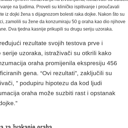
ivanje na ljudima. Proveli su kliničko ispitivanje i proučavali
e iz dojki žena s dijagnozom bolesti raka dojke. Nakon što su
rci, zamolili su žene da konzumiraju 50 g oraha kao dio njihove
e. Dva tjedna kasnije prikupili su drugu seriju uzoraka.
eđujući rezultate svojih testova prve i
 serije uzoraka, istraživači su otkrili kako
nzumacija oraha promijenila ekspresiju 456
ficiranih gena. “Ovi rezultati”, zaključili su
živači, ” podupiru hipotezu da kod ljudi
macija oraha može suzbiti rast i opstanak
dojke.”
ga za žvakanje oraha