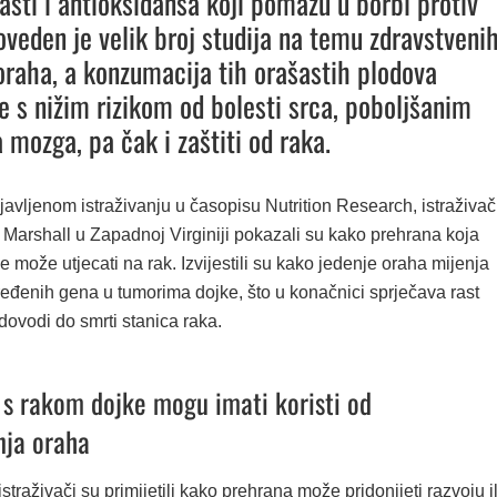
asti i antioksidansa koji pomažu u borbi protiv
roveden je velik broj studija na temu zdravstveni
oraha, a konzumacija tih orašastih plodova
e s nižim rizikom od bolesti srca, poboljšanim
 mozga, pa čak i zaštiti od raka.
avljenom istraživanju u časopisu Nutrition Research, istraživač
 Marshall u Zapadnoj Virginiji pokazali su kako prehrana koja
e može utjecati na rak. Izvijestili su kako jedenje oraha mijenja
ređenih gena u tumorima dojke, što u konačnici sprječava rast
 dovodi do smrti stanica raka.
 s rakom dojke mogu imati koristi od
nja oraha
straživači su primijetili kako prehrana može pridonijeti razvoju il