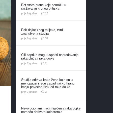
Pet vrsta hrane koje pomažu u
snižavanju krvnog pritiska
komentara
prije 6 godina
13
Rak dojke zbog mlijeka, tvrdi
znanstvena studija
komentara
prije 6 godina
37
Čili paprike mogu usporiti napredovanje
raka pluća i raka dojke
komentara
prije 7 godina
2
Studija otkriva kako žene koje su u
menopauzi i jedu zapadnjačku hranu
imaju povećan rizik od raka dojke
komentara
prije 7 godina
3
Revolucionarni način liječenja raka dojke
pomoću derivata kolesterola