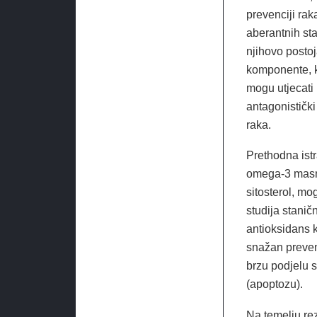
prevenciji ra
aberantnih sta
njihovo posto
komponente, ko
mogu utjecati 
antagonističk
raka.
Prethodna ist
omega-3 masna 
sitosterol, mog
studija staničn
antioksidans 
snažan preven
brzu podjelu s
(apoptozu).
Na temelju rez