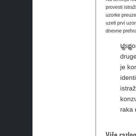
provesti istraž
uzorke preuzet
uzeti prvi uzo
dnevne prehran
Uspor
druge
je ko
identi
istra
konzu
raka 
Više razlo