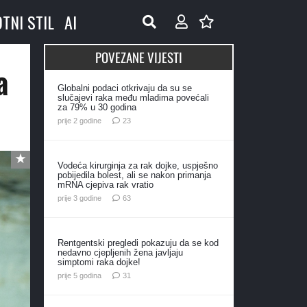
OTNI STIL
AI
POVEZANE VIJESTI
a
Globalni podaci otkrivaju da su se
slučajevi raka među mladima povećali
za 79% u 30 godina
komentara
prije 2 godine
23
Vodeća kirurginja za rak dojke, uspješno
pobijedila bolest, ali se nakon primanja
mRNA cjepiva rak vratio
komentara
prije 3 godine
63
Rentgentski pregledi pokazuju da se kod
nedavno cjepljenih žena javljaju
simptomi raka dojke!
komentar
prije 5 godina
31