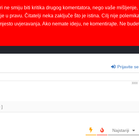
ri ne smiju biti kritika drugog komentatora, nego vaše mišljenje,
je u pravu. Čitatelji neka zaključe što je istina. Cilj nije polemika
mjesto uvjeravanja. Ako nemate ideju, ne komentirajte. Ne bude
Prijavite se
3000
+]
Najstariji