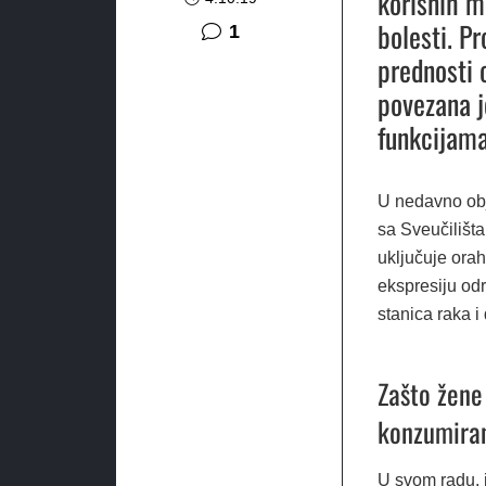
korisnih m
bolesti. P
komentar
1
prednosti 
povezana j
funkcijama
U nedavno obj
sa Sveučilišta
uključuje orah
ekspresiju od
stanica raka i
Zašto žene
konzumira
U svom radu, i