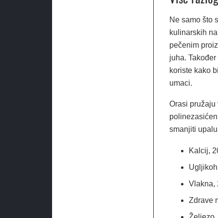
Ne samo što su
kulinarskih na
pečenim proizv
juha. Također
koriste kako b
umaci.
Orasi pružaju 
polinezasićen
smanjiti upalu
Kalcij, 
Ugljikohi
Vlakna, 
Zdrave m
Željezo,