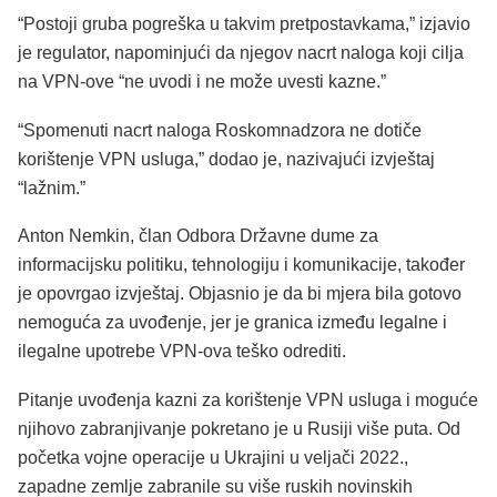
“Postoji gruba pogreška u takvim pretpostavkama,” izjavio
je regulator, napominjući da njegov nacrt naloga koji cilja
na VPN-ove “ne uvodi i ne može uvesti kazne.”
“Spomenuti nacrt naloga Roskomnadzora ne dotiče
korištenje VPN usluga,” dodao je, nazivajući izvještaj
“lažnim.”
Anton Nemkin, član Odbora Državne dume za
informacijsku politiku, tehnologiju i komunikacije, također
je opovrgao izvještaj. Objasnio je da bi mjera bila gotovo
nemoguća za uvođenje, jer je granica između legalne i
ilegalne upotrebe VPN-ova teško odrediti.
Pitanje uvođenja kazni za korištenje VPN usluga i moguće
njihovo zabranjivanje pokretano je u Rusiji više puta. Od
početka vojne operacije u Ukrajini u veljači 2022.,
zapadne zemlje zabranile su više ruskih novinskih