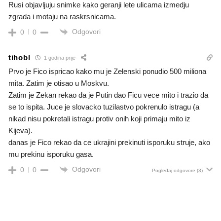
Rusi objavljuju snimke kako geranji lete ulicama izmedju
zgrada i motaju na raskrsnicama.
Odgovori
0
0
tihobl
1 godina prije
Prvo je Fico ispricao kako mu je Zelenski ponudio 500 miliona
mita. Zatim je otisao u Moskvu.
Zatim je Zekan rekao da je Putin dao Ficu vece mito i trazio da
se to ispita. Juce je slovacko tuzilastvo pokrenulo istragu (a
nikad nisu pokretali istragu protiv onih koji primaju mito iz
Kijeva).
danas je Fico rekao da ce ukrajini prekinuti isporuku struje, ako
mu prekinu isporuku gasa.
Odgovori
0
0
Pogledaj odgovore
(3)