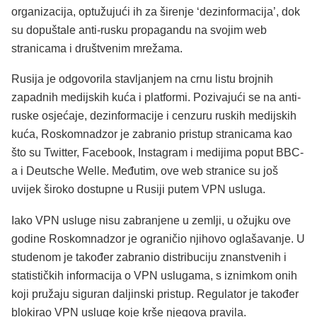
organizacija, optužujući ih za širenje ‘dezinformacija’, dok
su dopuštale anti-rusku propagandu na svojim web
stranicama i društvenim mrežama.
Rusija je odgovorila stavljanjem na crnu listu brojnih
zapadnih medijskih kuća i platformi. Pozivajući se na anti-
ruske osjećaje, dezinformacije i cenzuru ruskih medijskih
kuća, Roskomnadzor je zabranio pristup stranicama kao
što su Twitter, Facebook, Instagram i medijima poput BBC-
a i Deutsche Welle. Međutim, ove web stranice su još
uvijek široko dostupne u Rusiji putem VPN usluga.
Iako VPN usluge nisu zabranjene u zemlji, u ožujku ove
godine Roskomnadzor je ograničio njihovo oglašavanje. U
studenom je također zabranio distribuciju znanstvenih i
statističkih informacija o VPN uslugama, s iznimkom onih
koji pružaju siguran daljinski pristup. Regulator je također
blokirao VPN usluge koje krše njegova pravila.