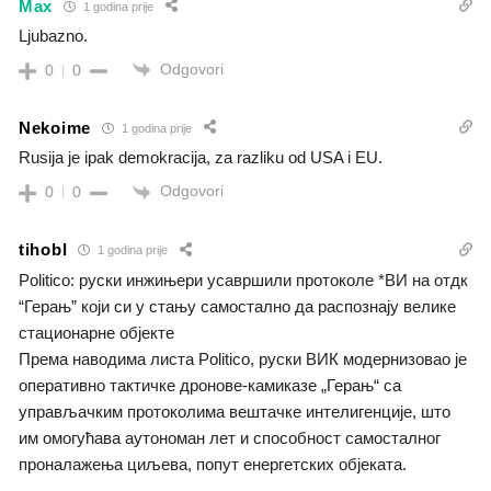
Max
1 godina prije
Ljubazno.
Odgovori
0
0
Nekoime
1 godina prije
Rusija je ipak demokracija, za razliku od USA i EU.
Odgovori
0
0
tihobl
1 godina prije
Politico: руски инжињери усавршили протоколе *ВИ на отдк
“Герањ” који си у стању самостално да распознају велике
стационарне објекте
Према наводима листа Politico, руски ВИК модернизовао је
оперативно тактичке дронове-камиказе „Герањ“ са
управљачким протоколима вештачке интелигенције, што
им омогућава аутономан лет и способност самосталног
проналажења циљева, попут енергетских објеката.