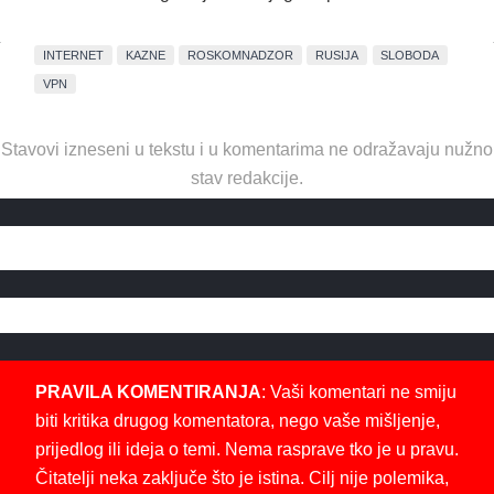
INTERNET
KAZNE
ROSKOMNADZOR
RUSIJA
SLOBODA
VPN
Stavovi izneseni u tekstu i u komentarima ne odražavaju nužno
stav redakcije.
PRAVILA KOMENTIRANJA
: Vaši komentari ne smiju
biti kritika drugog komentatora, nego vaše mišljenje,
prijedlog ili ideja o temi. Nema rasprave tko je u pravu.
Čitatelji neka zaključe što je istina. Cilj nije polemika,