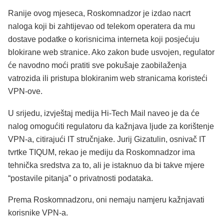
Ranije ovog mjeseca, Roskomnadzor je izdao nacrt
naloga koji bi zahtijevao od telekom operatera da mu
dostave podatke o korisnicima interneta koji posjećuju
blokirane web stranice. Ako zakon bude usvojen, regulator
će navodno moći pratiti sve pokušaje zaobilaženja
vatrozida ili pristupa blokiranim web stranicama koristeći
VPN-ove.
U srijedu, izvještaj medija Hi-Tech Mail naveo je da će
nalog omogućiti regulatoru da kažnjava ljude za korištenje
VPN-a, citirajući IT stručnjake. Jurij Gizatulin, osnivač IT
tvrtke TIQUM, rekao je mediju da Roskomnadzor ima
tehnička sredstva za to, ali je istaknuo da bi takve mjere
“postavile pitanja” o privatnosti podataka.
Prema Roskomnadzoru, oni nemaju namjeru kažnjavati
korisnike VPN-a.