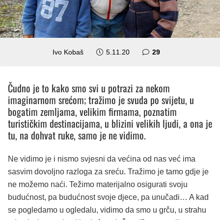
komentara
Ivo Kobaš
5.11.20
29
Čudno je to kako smo svi u potrazi za nekom
imaginarnom srećom; tražimo je svuda po svijetu, u
bogatim zemljama, velikim firmama, poznatim
turističkim destinacijama, u blizini velikih ljudi, a ona je
tu, na dohvat ruke, samo je ne vidimo.
Ne vidimo je i nismo svjesni da većina od nas već ima
sasvim dovoljno razloga za sreću. Tražimo je tamo gdje je
ne možemo naći. Težimo materijalno osigurati svoju
budućnost, pa budućnost svoje djece, pa unučadi… A kad
se pogledamo u ogledalu, vidimo da smo u grču, u strahu