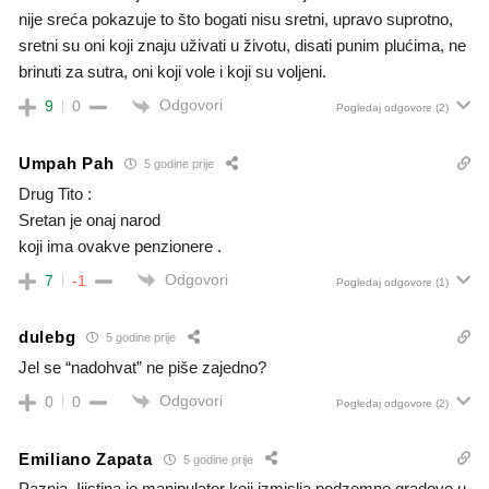
nije sreća pokazuje to što bogati nisu sretni, upravo suprotno,
sretni su oni koji znaju uživati u životu, disati punim plućima, ne
brinuti za sutra, oni koji vole i koji su voljeni.
Odgovori
9
0
Pogledaj odgovore
(2)
Umpah Pah
5 godine prije
Drug Tito :
Sretan je onaj narod
koji ima ovakve penzionere .
Odgovori
7
-1
Pogledaj odgovore
(1)
dulebg
5 godine prije
Jel se “nadohvat” ne piše zajedno?
Odgovori
0
0
Pogledaj odgovore
(2)
Emiliano Zapata
5 godine prije
Paznja, Iiistina je manipulator koji izmislja podzemne gradove u