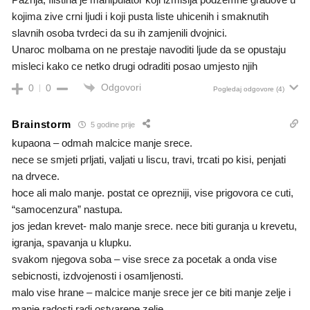
kojima zive crni ljudi i koji pusta liste uhicenih i smaknutih
slavnih osoba tvrdeci da su ih zamjenili dvojnici.
Unaroc molbama on ne prestaje navoditi ljude da se opustaju
misleci kako ce netko drugi odraditi posao umjesto njih
Odgovori
0
0
Pogledaj odgovore
(4)
Brainstorm
5 godine prije
kupaona – odmah malcice manje srece.
nece se smjeti prljati, valjati u liscu, travi, trcati po kisi, penjati
na drvece.
hoce ali malo manje. postat ce oprezniji, vise prigovora ce cuti,
“samocenzura” nastupa.
jos jedan krevet- malo manje srece. nece biti guranja u krevetu,
igranja, spavanja u klupku.
svakom njegova soba – vise srece za pocetak a onda vise
sebicnosti, izdvojenosti i osamljenosti.
malo vise hrane – malcice manje srece jer ce biti manje zelje i
manje radosti radi ostvarene zelje.