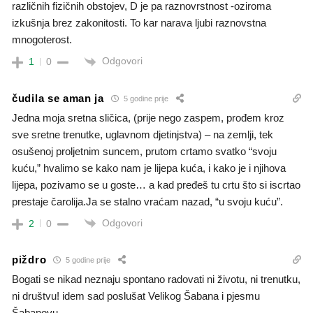
različnih fizičnih obstojev, D je pa raznovrstnost -oziroma
izkušnja brez zakonitosti. To kar narava ljubi raznovstna
mnogoterost.
Odgovori
1
0
čudila se aman ja
5 godine prije
Jedna moja sretna sličica, (prije nego zaspem, prođem kroz
sve sretne trenutke, uglavnom djetinjstva) – na zemlji, tek
osušenoj proljetnim suncem, prutom crtamo svatko “svoju
kuću,” hvalimo se kako nam je lijepa kuća, i kako je i njihova
lijepa, pozivamo se u goste… a kad pređeš tu crtu što si iscrtao
prestaje čarolija.Ja se stalno vraćam nazad, “u svoju kuću”.
Odgovori
2
0
piždro
5 godine prije
Bogati se nikad neznaju spontano radovati ni životu, ni trenutku,
ni društvu! idem sad poslušat Velikog Šabana i pjesmu
Šabanovu