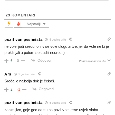
29
KOMENTARI
Najstariji
pozitivan pesimista
5 godine prije
ne vole ljudi srecu, oni vise vole ulogu zrtve, jer da vole ne bi je
proklinjali a potom se cudili nesreci;)
Odgovori
6
0
Pogledaj odgovore
(5)
Ars
5 godine prije
Sreća je najbolja dok je čekaš.
Odgovori
2
-1
pozitivan pesimista
5 godine prije
zanimljivo, gdje god da su na pozitivne teme uvjek slaba