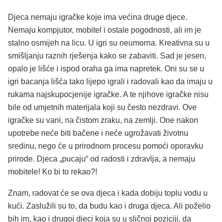
Djeca nemaju igračke koje ima većina druge djece.
Nemaju kompjutor, mobitel i ostale pogodnosti, ali im je
stalno osmijeh na licu. U igri su neumorna. Kreativna su u
smišljanju raznih rješenja kako se zabaviti. Sad je jesen,
opalo je lišće i ispod oraha ga ima napretek. Oni su se u
igri bacanja lišća tako lijepo igrali i radovali kao da imaju u
rukama najskupocjenije igračke. A te njihove igračke nisu
bile od umjetnih materijala koji su često nezdravi. Ove
igračke su vani, na čistom zraku, na zemlji. One nakon
upotrebe neće biti bačene i neće ugrožavati životnu
sredinu, nego će u prirodnom procesu pomoći oporavku
prirode. Djeca „pucaju“ od radosti i zdravlja, a nemaju
mobitele! Ko bi to rekao?!
Znam, radovat će se ova djeca i kada dobiju toplu vodu u
kući. Zaslužili su to, da budu kao i druga djeca. Ali poželio
bih im, kao i drugoj djeci koja su u sličnoj poziciji, da