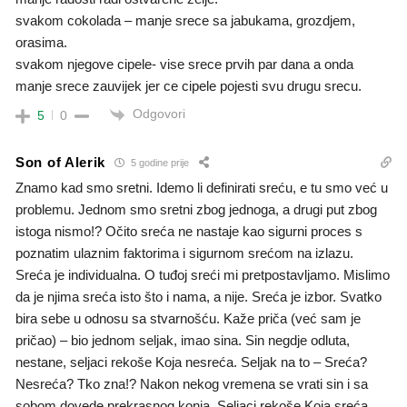
svakom cokolada – manje srece sa jabukama, grozdjem,
orasima.
svakom njegove cipele- vise srece prvih par dana a onda
manje srece zauvijek jer ce cipele pojesti svu drugu srecu.
Odgovori
5
0
Son of Alerik
5 godine prije
Znamo kad smo sretni. Idemo li definirati sreću, e tu smo već u
problemu. Jednom smo sretni zbog jednoga, a drugi put zbog
istoga nismo!? Očito sreća ne nastaje kao sigurni proces s
poznatim ulaznim faktorima i sigurnom srećom na izlazu.
Sreća je individualna. O tuđoj sreći mi pretpostavljamo. Mislimo
da je njima sreća isto što i nama, a nije. Sreća je izbor. Svatko
bira sebe u odnosu sa stvarnošću. Kaže priča (već sam je
pričao) – bio jednom seljak, imao sina. Sin negdje odluta,
nestane, seljaci rekoše Koja nesreća. Seljak na to – Sreća?
Nesreća? Tko zna!? Nakon nekog vremena se vrati sin i sa
sobom dovede prekrasnog konja. Seljaci rekoše Koja sreća.