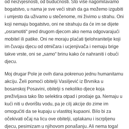
od neizvjesnosti, od budućnosti. Što više nagomilavamo
bogatstvo, u nama je sve veći strah da ga možemo izgubiti
i umjesto da uživamo u stečenome, mi živimo u strahu. Oni
koji nemaju bogatstvo, oni ne strahuju da će im se dijete
„osramotiti“ pred drugom djecom ako nema odgovarajući
mobitel ili patike. Oni ne moraju plaćati tjelohranitelje koji
im čuvaju djecu od otmičara i ucjenjivača i nemaju brige
takve vrste, oni se „samo“ brinu kako će nahraniti i obući
djecu.
Moj drugar Pole je ovih dana pokrenuo jednu humanitarnu
akciju. Želi pomoći obitelji Vasiljević iz Brvnika u
bosanskoj Posavini, obitelji s nekoliko djece koja
preživljava tako što selektira otpad i prodaje ga. Nemaju u
kući niti u dvorištu vodu, pa je cilj akcije do zime im
omogućiti da se kupaju u vlastitoj kupaoni. Bilo bi za
očekivati očaj na licu ove obitelji, uplakanu i iscrpljenu
djecu, pesimizam u njihovom ponašanju. Ali nema toga!