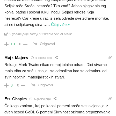
Seljak reče Sreća, nesreća? Tko zna!? Jahao njegov sin tog
konja, padne i polomi ruku i nogu. Seljaci rekoše Koja
nesreća!? Car krene u rat, iz sela odvede sve zdrave momke,
ali ne i seljakovog sina…
…
Čitaj više »
5 godine prije zadnji put uredio Son of Alerik
Odgovori
10
0
Majk Majers
5 godine prije
Reka je Mark Twain: nikad nemoj totalno odrast. Dici stvarno
malo triba za sriću, isto je i sa odraslima kad se odmaknu od
svih nebitnih, materijalističkih stvari.
Odgovori
3
0
Etz Chayim
5 godine prije
Če koga zanima , kaj po kabali pomeni sreča sestavljena je iz
dveh besed GeDi. G pomeni Skrivnost oziroma prepoznavanje