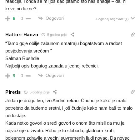
reakcija, i onda se mi jos kao pitamo sto nas snadje – da, ni
krive ni duzne?
Odgovori
6
0
Pogledaj odgovore
(1)
Hattori Hanzo
5 godine prije
“Tamo gdje obilje zabunom smatraju bogatstvom a radost
posjedovanja srećom ”
Salman Rushdie
Najbolji opis bogatog zapada u jednoj rečenici.
Odgovori
9
0
Piretis
5 godine prije
Jedan je drugu Ivo, Ivo Andrić rekao: Čudno je kako je malo
potrebno da budemo sretni, i još čudnije kako nam baš to malo
nedostaje.
Kada netko govori o sreći govori o onom što misli da mu je
najvažnije u životu. Robu je to sloboda, gladnom kruh,
bolesnom zdravlje a većini suvremenih ljudi novac. Da novac