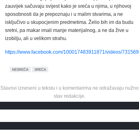
zauvijek sačuvaju svijest kako je sreća u njima, u njihovoj
sposobnosti da je prepoznaju i u malim stvarima, a ne
isključivo u skupocjenim predmetima. Želio bih im da budu
sretni, pa makar imali manje materijalnog, a ne da žive u
izobilju, ali u velikom strahu.
https://www.facebook.com/100017483911871/videos/73156
NESREĆA
SREĆA
Stavovi izneseni u tekstu i u komentarima ne odražavaju nužno
stav redakcije.