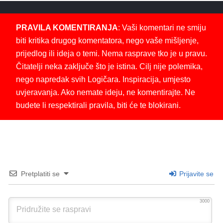
PRAVILA KOMENTIRANJA
: Vaši komentari ne smiju
biti kritika drugog komentatora, nego vaše mišljenje,
prijedlog ili ideja o temi. Nema rasprave tko je u pravu.
Čitatelji neka zaključe što je istina. Cilj nije polemika,
nego napredak svih Logičara. Inspiracija, umjesto
uvjeravanja. Ako nemate ideju, ne komentirajte. Ne
budete li respektirali pravila, biti će te blokirani.
Pretplatiti se
Prijavite se
3000