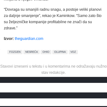
“Dovraga su smanjili radnu snagu, a postoje veliki planovi
za daljnje smanjenje”, rekao je Kaminkow. “Samo zato što
su željezničke kompanije profitabilne ne znači da su
zdrave.”
Izvor:
theguardian.com
FOZGEN
NESREĆA
OHIO
OLUPINA
VOZ
Stavovi izneseni u tekstu i u komentarima ne odražavaju nužno
stav redakcije.