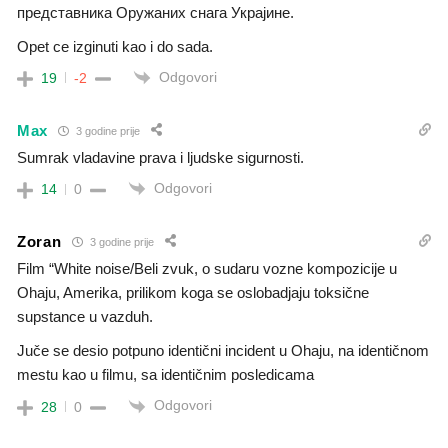
представника Оружаних снага Украјине.
Opet ce izginuti kao i do sada.
Odgovori
19
-2
Max
3 godine prije
Sumrak vladavine prava i ljudske sigurnosti.
Odgovori
14
0
Zoran
3 godine prije
Film “White noise/Beli zvuk, o sudaru vozne kompozicije u
Ohaju, Amerika, prilikom koga se oslobadjaju toksične
supstance u vazduh.
Juče se desio potpuno identični incident u Ohaju, na identičnom
mestu kao u filmu, sa identičnim posledicama
Odgovori
28
0