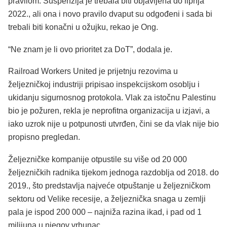
pravilom. Suspenzija je trebala biti objavljena do lipnja
2022., ali ona i novo pravilo dvaput su odgođeni i sada bi
trebali biti konačni u ožujku, rekao je Ong.
“Ne znam je li ovo prioritet za DoT”, dodala je.
Railroad Workers United je prijetnju rezovima u
željezničkoj industriji pripisao inspekcijskom osoblju i
ukidanju sigurnosnog protokola. Vlak za istočnu Palestinu
bio je požuren, rekla je neprofitna organizacija u izjavi, a
iako uzrok nije u potpunosti utvrđen, čini se da vlak nije bio
propisno pregledan.
Željezničke kompanije otpustile su više od 20 000
željezničkih radnika tijekom jednoga razdoblja od 2018. do
2019., što predstavlja najveće otpuštanje u željezničkom
sektoru od Velike recesije, a željeznička snaga u zemlji
pala je ispod 200 000 – najniža razina ikad, i pad od 1
milijuna u njegov vrhunac.