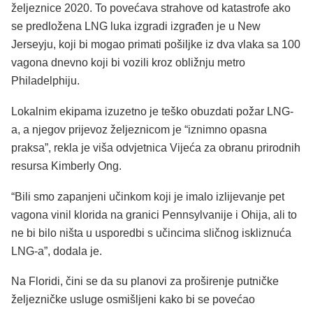
željeznice 2020. To povećava strahove od katastrofe ako
se predložena LNG luka izgradi izgrađen je u New
Jerseyju, koji bi mogao primati pošiljke iz dva vlaka sa 100
vagona dnevno koji bi vozili kroz obližnju metro
Philadelphiju.
Lokalnim ekipama izuzetno je teško obuzdati požar LNG-
a, a njegov prijevoz željeznicom je “iznimno opasna
praksa”, rekla je viša odvjetnica Vijeća za obranu prirodnih
resursa Kimberly Ong.
“Bili smo zapanjeni učinkom koji je imalo izlijevanje pet
vagona vinil klorida na granici Pennsylvanije i Ohija, ali to
ne bi bilo ništa u usporedbi s učincima sličnog iskliznuća
LNG-a”, dodala je.
Na Floridi, čini se da su planovi za proširenje putničke
željezničke usluge osmišljeni kako bi se povećao