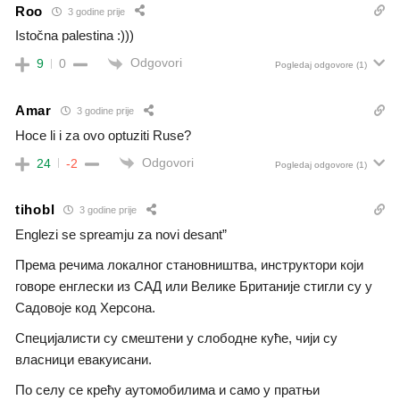
Roo
3 godine prije
Istočna palestina :)))
Odgovori
9
0
Pogledaj odgovore
(1)
Amar
3 godine prije
Hoce li i za ovo optuziti Ruse?
Odgovori
24
-2
Pogledaj odgovore
(1)
tihobl
3 godine prije
Englezi se spreamju za novi desant”
Према речима локалног становништва, инструктори који
говоре енглески из САД или Велике Британије стигли су у
Садовоје код Херсона.
Специјалисти су смештени у слободне куће, чији су
власници евакуисани.
По селу се крећу аутомобилима и само у пратњи