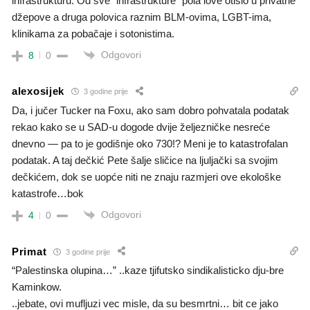
infrastrukturu. Od sve “infrastrukture” pola love otišlo u privatne
džepove a druga polovica raznim BLM-ovima, LGBT-ima,
klinikama za pobačaje i sotonistima.
Odgovori
8
0
alexosijek
3 godine prije
Da, i jučer Tucker na Foxu, ako sam dobro pohvatala podatak
rekao kako se u SAD-u dogode dvije željezničke nesreće
dnevno — pa to je godišnje oko 730!? Meni je to katastrofalan
podatak. A taj dečkić Pete šalje sličice na ljuljački sa svojim
dečkićem, dok se uopće niti ne znaju razmjeri ove ekološke
katastrofe…bok
Odgovori
4
0
Primat
3 godine prije
“Palestinska olupina…” ..kaze tjifutsko sindikalisticko dju-bre
Kaminkow.
..jebate, ovi mufljuzi vec misle, da su besmrtni… bit ce jako