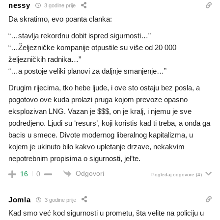
nessy
3 godine prije
Da skratimo, evo poanta clanka:
“…stavlja rekordnu dobit ispred sigurnosti…”
“…Željezničke kompanije otpustile su više od 20 000
željezničkih radnika…”
“…a postoje veliki planovi za daljnje smanjenje…”
Drugim rijecima, tko hebe ljude, i ove sto ostaju bez posla, a
pogotovo ove kuda prolazi pruga kojom prevoze opasno
eksplozivan LNG. Vazan je $$$, on je kralj, i njemu je sve
podredjeno. Ljudi su ‘resurs’, koji koristis kad ti treba, a onda ga
bacis u smece. Divote modernog liberalnog kapitalizma, u
kojem je ukinuto bilo kakvo upletanje drzave, nekakvim
nepotrebnim propisima o sigurnosti, jel’te.
Odgovori
16
0
Pogledaj odgovore
(4)
Jomla
3 godine prije
Kad smo već kod sigurnosti u prometu, šta velite na policiju u