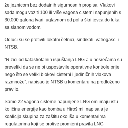
željeznicom bez dodatnih sigurnosnih propisa. Vlakovi
sada mogu voziti 100 ili više vagona cisterni napunjenih s
30.000 galona tvari, uglavnom od polja škriljevca do luka
sa slanom vodom.
Odluci su se protivili lokalni čelnici, sindikati, vatrogasci i
NTSB.
“Rizici od katastrofalnih ispuštanja LNG-a u nesrećama su
preveliki da se ne bi uspostavile operativne kontrole prije
nego što se veliki blokovi cisterni i jediničnih vlakova
razmnože”, napisao je NTSB u komentaru na predloženo
pravilo.
Samo 22 vagona cisterne napunjene LNG-om imaju istu
količinu energije kao bomba u Hirošimi, napisala je
koalicija skupina za zaštitu okoliša u komentarima
regulatorima koji se protive promjeni pravila LNG