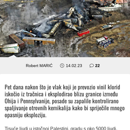
komentara
Robert MARIĆ
14.02.23
22
Pet dana nakon što je vlak koji je prevozio vinil klorid
iskočio iz tračnica i eksplodirao blizu granice između
Ohija i Pennsylvanije, posade su zapalile kontrolirano
spaljivanje otrovnih kemikalija kako bi spriječile mnogo
opasniju eksploziju.
Tisuće ljudi u istočnoj Palestini, gradu s oko 5000 ljudi,