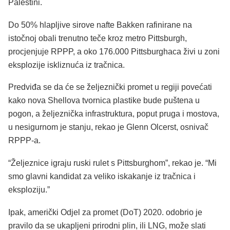
Palestini.
Do 50% hlapljive sirove nafte Bakken rafinirane na
istočnoj obali trenutno teče kroz metro Pittsburgh,
procjenjuje RPPP, a oko 176.000 Pittsburghaca živi u zoni
eksplozije iskliznuća iz tračnica.
Predviđa se da će se željeznički promet u regiji povećati
kako nova Shellova tvornica plastike bude puštena u
pogon, a željeznička infrastruktura, poput pruga i mostova,
u nesigurnom je stanju, rekao je Glenn Olcerst, osnivač
RPPP-a.
“Željeznice igraju ruski rulet s Pittsburghom”, rekao je. “Mi
smo glavni kandidat za veliko iskakanje iz tračnica i
eksploziju.”
Ipak, američki Odjel za promet (DoT) 2020. odobrio je
pravilo da se ukapljeni prirodni plin, ili LNG, može slati