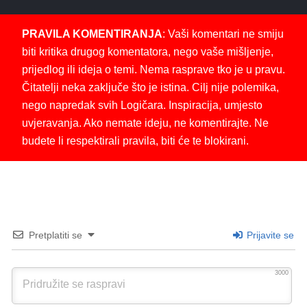
PRAVILA KOMENTIRANJA
: Vaši komentari ne smiju
biti kritika drugog komentatora, nego vaše mišljenje,
prijedlog ili ideja o temi. Nema rasprave tko je u pravu.
Čitatelji neka zaključe što je istina. Cilj nije polemika,
nego napredak svih Logičara. Inspiracija, umjesto
uvjeravanja. Ako nemate ideju, ne komentirajte. Ne
budete li respektirali pravila, biti će te blokirani.
Pretplatiti se
Prijavite se
3000