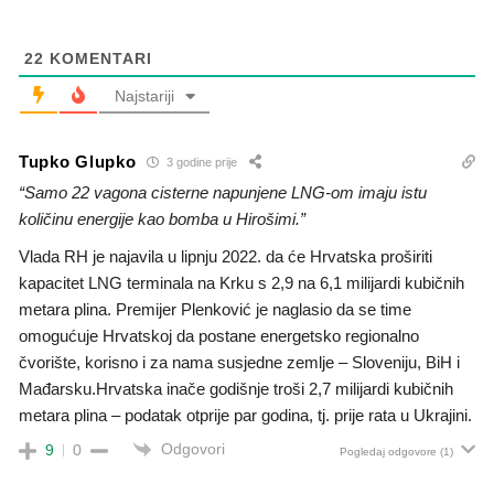
22
KOMENTARI
Najstariji
Tupko Glupko
3 godine prije
“Samo 22 vagona cisterne napunjene LNG-om imaju istu
količinu energije kao bomba u Hirošimi.”
Vlada RH je najavila u lipnju 2022. da će Hrvatska proširiti
kapacitet LNG terminala na Krku s 2,9 na 6,1 milijardi kubičnih
metara plina. P
remijer Plenković je naglasio da se time
omogućuje Hrvatskoj da postane energetsko regionalno
čvorište, korisno i za nama susjedne zemlje – Sloveniju, BiH i
Mađarsku.
Hrvatska inače godišnje troši 2,7 milijardi kubičnih
metara plina – podatak otprije par godina, tj. prije rata u Ukrajini.
Odgovori
9
0
Pogledaj odgovore
(1)