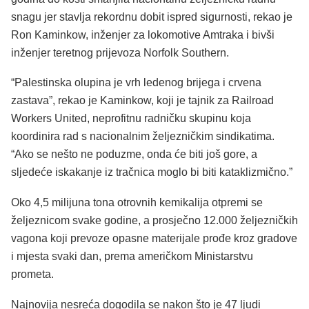
snagu jer stavlja rekordnu dobit ispred sigurnosti, rekao je
Ron Kaminkow, inženjer za lokomotive Amtraka i bivši
inženjer teretnog prijevoza Norfolk Southern.
“Palestinska olupina je vrh ledenog brijega i crvena
zastava”, rekao je Kaminkow, koji je tajnik za Railroad
Workers United, neprofitnu radničku skupinu koja
koordinira rad s nacionalnim željezničkim sindikatima.
“Ako se nešto ne poduzme, onda će biti još gore, a
sljedeće iskakanje iz tračnica moglo bi biti kataklizmično.”
Oko 4,5 milijuna tona otrovnih kemikalija otpremi se
željeznicom svake godine, a prosječno 12.000 željezničkih
vagona koji prevoze opasne materijale prođe kroz gradove
i mjesta svaki dan, prema američkom Ministarstvu
prometa.
Najnovija nesreća dogodila se nakon što je 47 ljudi