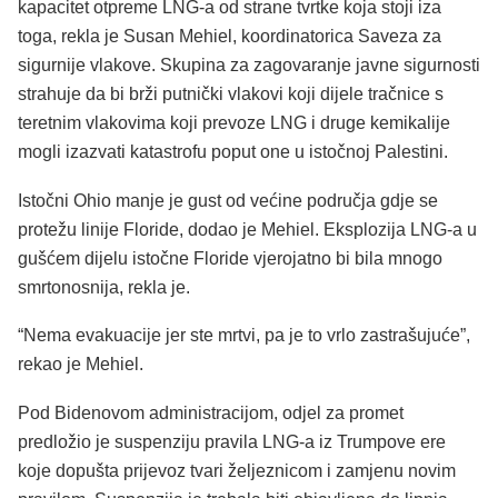
kapacitet otpreme LNG-a od strane tvrtke koja stoji iza
toga, rekla je Susan Mehiel, koordinatorica Saveza za
sigurnije vlakove. Skupina za zagovaranje javne sigurnosti
strahuje da bi brži putnički vlakovi koji dijele tračnice s
teretnim vlakovima koji prevoze LNG i druge kemikalije
mogli izazvati katastrofu poput one u istočnoj Palestini.
Istočni Ohio manje je gust od većine područja gdje se
protežu linije Floride, dodao je Mehiel. Eksplozija LNG-a u
gušćem dijelu istočne Floride vjerojatno bi bila mnogo
smrtonosnija, rekla je.
“Nema evakuacije jer ste mrtvi, pa je to vrlo zastrašujuće”,
rekao je Mehiel.
Pod Bidenovom administracijom, odjel za promet
predložio je suspenziju pravila LNG-a iz Trumpove ere
koje dopušta prijevoz tvari željeznicom i zamjenu novim