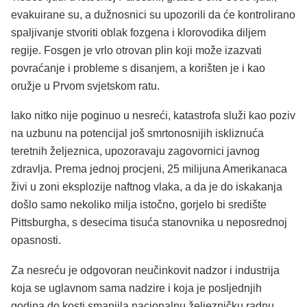
evakuirane su, a dužnosnici su upozorili da će kontrolirano
spaljivanje stvoriti oblak fozgena i klorovodika diljem
regije. Fosgen je vrlo otrovan plin koji može izazvati
povraćanje i probleme s disanjem, a korišten je i kao
oružje u Prvom svjetskom ratu.
Iako nitko nije poginuo u nesreći, katastrofa služi kao poziv
na uzbunu na potencijal još smrtonosnijih iskliznuća
teretnih željeznica, upozoravaju zagovornici javnog
zdravlja. Prema jednoj procjeni, 25 milijuna Amerikanaca
živi u zoni eksplozije naftnog vlaka, a da je do iskakanja
došlo samo nekoliko milja istočno, gorjelo bi središte
Pittsburgha, s desecima tisuća stanovnika u neposrednoj
opasnosti.
Za nesreću je odgovoran neučinkovit nadzor i industrija
koja se uglavnom sama nadzire i koja je posljednjih
godina do kosti smanjila nacionalnu željezničku radnu