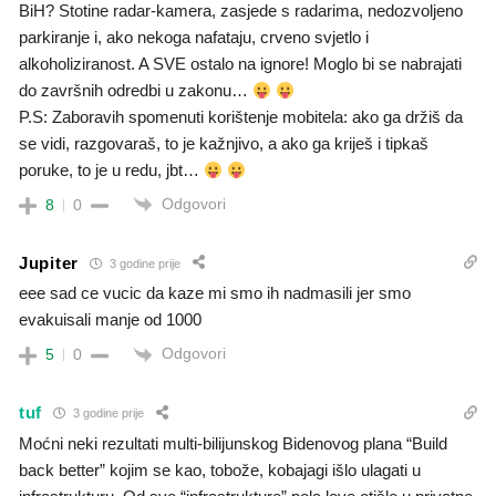
BiH? Stotine radar-kamera, zasjede s radarima, nedozvoljeno
parkiranje i, ako nekoga nafataju, crveno svjetlo i
alkoholiziranost. A SVE ostalo na ignore! Moglo bi se nabrajati
do završnih odredbi u zakonu…
P.S: Zaboravih spomenuti korištenje mobitela: ako ga držiš da
se vidi, razgovaraš, to je kažnjivo, a ako ga kriješ i tipkaš
poruke, to je u redu, jbt…
Odgovori
8
0
Jupiter
3 godine prije
eee sad ce vucic da kaze mi smo ih nadmasili jer smo
evakuisali manje od 1000
Odgovori
5
0
tuf
3 godine prije
Moćni neki rezultati multi-bilijunskog Bidenovog plana “Build
back better” kojim se kao, tobože, kobajagi išlo ulagati u