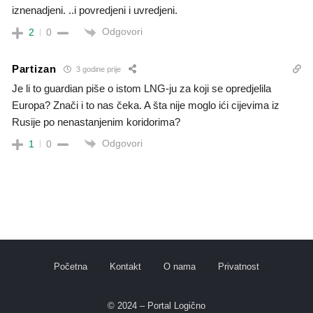
iznenadjeni. ..i povredjeni i uvredjeni.
Odgovori
2
0
Partizan
3 godine prije
Je li to guardian piše o istom LNG-ju za koji se opredjelila
Europa? Znači i to nas čeka. A šta nije moglo ići cijevima iz
Rusije po nenastanjenim koridorima?
Odgovori
1
0
Početna
Kontakt
O nama
Privatnost
© 2024 – Portal Logično