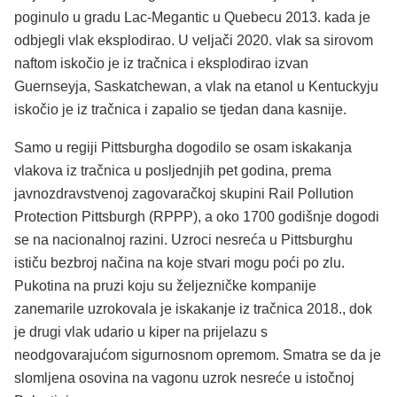
poginulo u gradu Lac-Megantic u Quebecu 2013. kada je
odbjegli vlak eksplodirao. U veljači 2020. vlak sa sirovom
naftom iskočio je iz tračnica i eksplodirao izvan
Guernseyja, Saskatchewan, a vlak na etanol u Kentuckyju
iskočio je iz tračnica i zapalio se tjedan dana kasnije.
Samo u regiji Pittsburgha dogodilo se osam iskakanja
vlakova iz tračnica u posljednjih pet godina, prema
javnozdravstvenoj zagovaračkoj skupini Rail Pollution
Protection Pittsburgh (RPPP), a oko 1700 godišnje dogodi
se na nacionalnoj razini. Uzroci nesreća u Pittsburghu
ističu bezbroj načina na koje stvari mogu poći po zlu.
Pukotina na pruzi koju su željezničke kompanije
zanemarile uzrokovala je iskakanje iz tračnica 2018., dok
je drugi vlak udario u kiper na prijelazu s
neodgovarajućom sigurnosnom opremom. Smatra se da je
slomljena osovina na vagonu uzrok nesreće u istočnoj