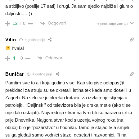
a stidljivo (poslije 17 sati) i drugi. Ja sam sjedio najbliže i glumio
daljinski…:-))
Odgovori
12
0
Pogledaj odgovore
(2)
Vilin
4 godine prije
hvala!
Odgovori
4
0
Buničar
4 godine prije
Pamtim sve to a i koju godinu vise. Kao sto pise octopus@
prekidaci za struju su se okretali, istina tek kada smo doselili u
Zagreb. Na selu se je okretao kotacic za izvlacenje stijenja u
petrolejki. “Daljinski” od televizora bila je drska metle (ako ti se
nije dalo ustajati). Najvrednija stvar na tv-u bili su naravno crtici
prije Dnevnika. Najgora stvar kod sluzenja vojnog roka (na
obuci) bilo je “pozarstvo” u hodniku. Tamo je stajao tv a smjeli
su ga gledati samo vodnici staze, desetari i razvodnici. Ti na