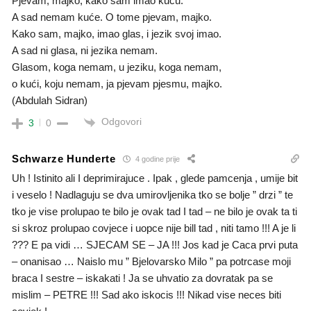
Pjevam, majko, kako sam imao kuću.
A sad nemam kuće. O tome pjevam, majko.
Kako sam, majko, imao glas, i jezik svoj imao.
A sad ni glasa, ni jezika nemam.
Glasom, koga nemam, u jeziku, koga nemam,
o kući, koju nemam, ja pjevam pjesmu, majko.
(Abdulah Sidran)
Odgovori
3
0
Schwarze Hunderte
4 godine prije
Uh ! Istinito ali I deprimirajuce . Ipak , glede pamcenja , umije bit
i veselo ! Nadlaguju se dva umirovljenika tko se bolje ” drzi ” te
tko je vise prolupao te bilo je ovak tad I tad – ne bilo je ovak ta ti
si skroz prolupao covjece i uopce nije bill tad , niti tamo !!! A je li
??? E pa vidi … SJECAM SE – JA !!! Jos kad je Caca prvi puta
– onanisao … Naislo mu ” Bjelovarsko Milo ” pa potrcase moji
braca I sestre – iskakati ! Ja se uhvatio za dovratak pa se
mislim – PETRE !!! Sad ako iskocis !!! Nikad vise neces biti