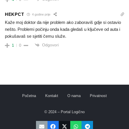
HEKPCT
4 godine prije
Kaže moj doktor da nije problem ako zaboraviš gdje si ostavio
nešto. Problemi počinju onda kada gledaš u ključeve od auta i
pokušavaš se sjetiti čemu služe.
Odgovori
1
0
Početna
Kontakt
O nama
Privatnost
© 2024 – Portal Logično