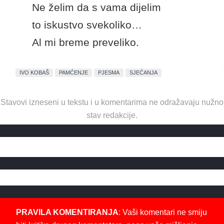
Ne želim da s vama dijelim
to iskustvo svekoliko…
Al mi breme preveliko.
IVO KOBAŠ
PAMĆENJE
PJESMA
SJEĆANJA
Stavovi izneseni u tekstu i u komentarima ne odražavaju nužno
stav redakcije.
PRAVILA KOMENTIRANJA
: Vaši komentari ne smiju