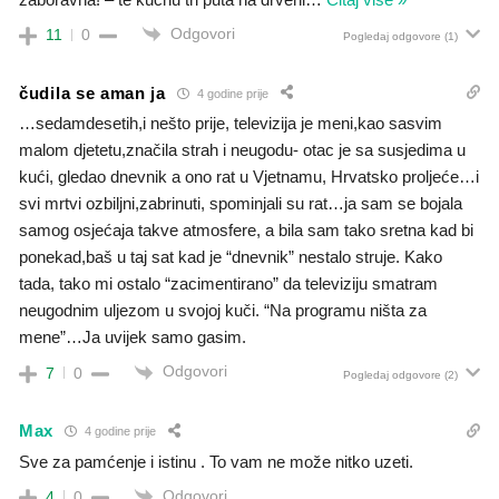
Odgovori
11
0
Pogledaj odgovore
(1)
čudila se aman ja
4 godine prije
…sedamdesetih,i nešto prije, televizija je meni,kao sasvim
malom djetetu,značila strah i neugodu- otac je sa susjedima u
kući, gledao dnevnik a ono rat u Vjetnamu, Hrvatsko proljeće…i
svi mrtvi ozbiljni,zabrinuti, spominjali su rat…ja sam se bojala
samog osjećaja takve atmosfere, a bila sam tako sretna kad bi
ponekad,baš u taj sat kad je “dnevnik” nestalo struje. Kako
tada, tako mi ostalo “zacimentirano” da televiziju smatram
neugodnim uljezom u svojoj kuči. “Na programu ništa za
mene”…Ja uvijek samo gasim.
Odgovori
7
0
Pogledaj odgovore
(2)
Max
4 godine prije
Sve za pamćenje i istinu . To vam ne može nitko uzeti.
Odgovori
4
0