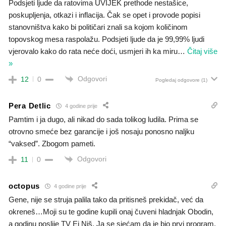
Podsjeti ljude da ratovima UVIJEK prethode nestašice,
poskupljenja, otkazi i inflacija. Čak se opet i provode popisi
stanovništva kako bi političari znali sa kojom količinom
topovskog mesa raspolažu. Podsjeti ljude da je 99,99% ljudi
vjerovalo kako do rata neće doći, usmjeri ih ka miru
…
Čitaj više
»
Odgovori
12
0
Pogledaj odgovore
(1)
Pera Detlic
4 godine prije
Pamtim i ja dugo, ali nikad do sada tolikog ludila. Prima se
otrovno smeće bez garancije i još nosaju ponosno naljku
“vaksed”. Zbogom pameti.
Odgovori
11
0
octopus
4 godine prije
Gene, nije se struja palila tako da pritisneš prekidač, već da
okreneš…Moji su te godine kupili onaj čuveni hladnjak Obodin,
a godinu poslije TV Ei Niš. Ja se sjećam da je bio prvi program,