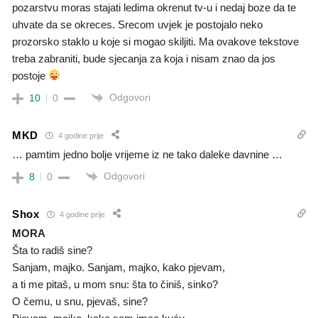
pozarstvu moras stajati ledima okrenut tv-u i nedaj boze da te
uhvate da se okreces. Srecom uvjek je postojalo neko
prozorsko staklo u koje si mogao skiljiti. Ma ovakove tekstove
treba zabraniti, bude sjecanja za koja i nisam znao da jos
postoje
Odgovori
10
0
MKD
4 godine prije
… pamtim jedno bolje vrijeme iz ne tako daleke davnine …
Odgovori
8
0
Shox
4 godine prije
MORA
Šta to radiš sine?
Sanjam, majko. Sanjam, majko, kako pjevam,
a ti me pitaš, u mom snu: šta to činiš, sinko?
O čemu, u snu, pjevaš, sine?