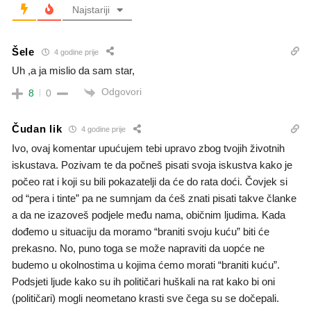
Najstariji
Šele
4 godine prije
Uh ,a ja mislio da sam star,
Odgovori
8
0
Čudan lik
4 godine prije
Ivo, ovaj komentar upućujem tebi upravo zbog tvojih životnih
iskustava. Pozivam te da počneš pisati svoja iskustva kako je
počeo rat i koji su bili pokazatelji da će do rata doći. Čovjek si
od “pera i tinte” pa ne sumnjam da ćeš znati pisati takve članke
a da ne izazoveš podjele među nama, običnim ljudima. Kada
dođemo u situaciju da moramo “braniti svoju kuću” biti će
prekasno. No, puno toga se može napraviti da uopće ne
budemo u okolnostima u kojima ćemo morati “braniti kuću”.
Podsjeti ljude kako su ih političari huškali na rat kako bi oni
(političari) mogli neometano krasti sve čega su se dočepali.