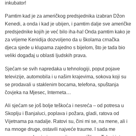
inkubator!
Pamtim kad je za američkog predsjednika izabran Džon
Kenedi, a onda i kad je ubijen, i pamtim dalje sve američke
predsjednike kojih je već bilo iha-ha! Onda pamtim kako je
za vrijeme Kenidija dozvoljeno da u školama crnačka
djeca sjede u klupama zajedno s bijelom, što je tada bio
veliki događaj u oblasti ljudskih prava.
Sjećam se svih napredaka u tehnologiji, poput pojave
televizije, automobila i u našim krajevima, sokova koji su
se prodavali u staklenim bocama, telefona, spuštanja
čovjeka na Mjesec, Interneta…
Ali sjećam se još bolje teškoća i nesreća – od potresa u
Skoplju i Banjaluci, poplava i požara, gladi, ratova od
Vijetnama pa nadalje. Ratovi su, čini mi se, na mene, ali i
na mnoge druge, ostavili najveće traume. I sada me