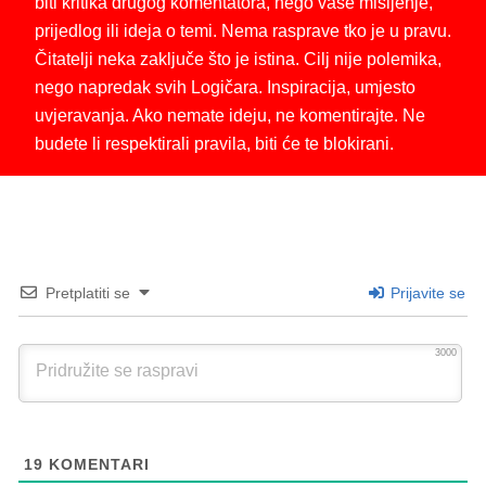
biti kritika drugog komentatora, nego vaše mišljenje,
prijedlog ili ideja o temi. Nema rasprave tko je u pravu.
Čitatelji neka zaključe što je istina. Cilj nije polemika,
nego napredak svih Logičara. Inspiracija, umjesto
uvjeravanja. Ako nemate ideju, ne komentirajte. Ne
budete li respektirali pravila, biti će te blokirani.
Pretplatiti se
Prijavite se
3000
19
KOMENTARI