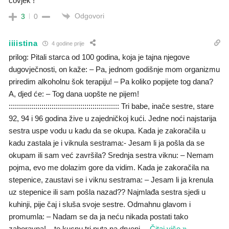
covjek !
Odgovori
3
0
iiiistina
4 godine prije
prilog: Pitali starca od 100 godina, koja je tajna njegove
dugovječnosti, on kaže: – Pa, jednom godišnje mom organizmu
priredim alkoholnu šok terapiju! – Pa koliko popijete tog dana?
A, djed će: – Tog dana uopšte ne pijem!
:::::::::::::::::::::::::::::::::::::::::::::::::::::: Tri babe, inače sestre, stare
92, 94 i 96 godina žive u zajedničkoj kući. Jedne noći najstarija
sestra uspe vodu u kadu da se okupa. Kada je zakoračila u
kadu zastala je i viknula sestrama:- Jesam li ja pošla da se
okupam ili sam već završila? Srednja sestra viknu: – Nemam
pojma, evo me dolazim gore da vidim. Kada je zakoračila na
stepenice, zaustavi se i viknu sestrama: – Jesam li ja krenula
uz stepenice ili sam pošla nazad?? Najmlađa sestra sjedi u
kuhinji, pije čaj i sluša svoje sestre. Odmahnu glavom i
promumla: – Nadam se da ja neću nikada postati tako
zaboravna! – te kucnu tri puta na drveni
…
Čitaj više »