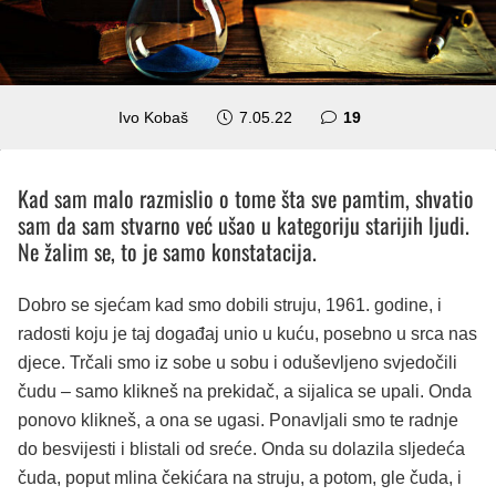
komentara
Ivo Kobaš
7.05.22
19
Kad sam malo razmislio o tome šta sve pamtim, shvatio
sam da sam stvarno već ušao u kategoriju starijih ljudi.
Ne žalim se, to je samo konstatacija.
Dobro se sjećam kad smo dobili struju, 1961. godine, i
radosti koju je taj događaj unio u kuću, posebno u srca nas
djece. Trčali smo iz sobe u sobu i oduševljeno svjedočili
čudu – samo klikneš na prekidač, a sijalica se upali. Onda
ponovo klikneš, a ona se ugasi. Ponavljali smo te radnje
do besvijesti i blistali od sreće. Onda su dolazila sljedeća
čuda, poput mlina čekićara na struju, a potom, gle čuda, i