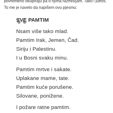
povremeno okupiraju pa o njima razmišljam. Tako i jutros.
To me je navelo da napišem ovu pjesmu:
SVE PAMTIM
Nsam više tako mlad.
Pamtim Irak, Jemen, Čad.
Siriju i Palestinu.
I u Bosni svaku minu.
Pamtim mrtve i sakate.
Uplakane mame, tate.
Pamtim kuće porušene.
Silovane, ponižene.
I požare ratne pamtim.