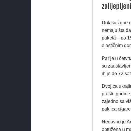
zalijepljen
Dok su žene r
nemaju šta da 
paketa – po 15
elastičnim do
Par je u četv
su zaustavljen
ih je do 72 sa
Dvojica ukraj
prošle godine 
zajedno sa viš
paklica cigare
Nedavno je An
optužena u mar