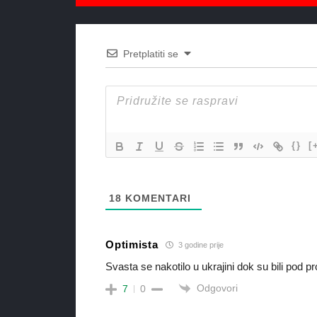
Pretplatiti se
{}
[
18
KOMENTARI
Optimista
3 godine prije
Svasta se nakotilo u ukrajini dok su bili pod 
Odgovori
7
0