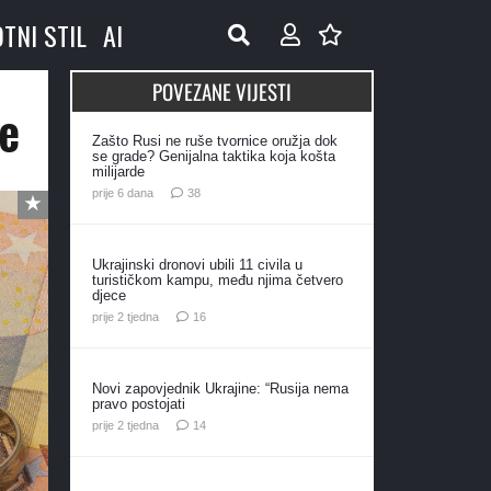
OTNI STIL
AI
POVEZANE VIJESTI
će
Zašto Rusi ne ruše tvornice oružja dok
se grade? Genijalna taktika koja košta
milijarde
komentara
prije 6 dana
38
Ukrajinski dronovi ubili 11 civila u
turističkom kampu, među njima četvero
djece
komentara
prije 2 tjedna
16
Novi zapovjednik Ukrajine: “Rusija nema
pravo postojati
komentara
prije 2 tjedna
14