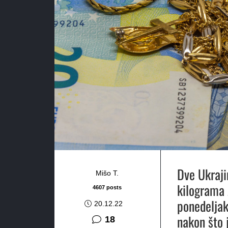
Dve Ukraji
Mišo T.
kilograma 
4607 posts
ponedeljak
20.12.22
nakon što 
komentara
18