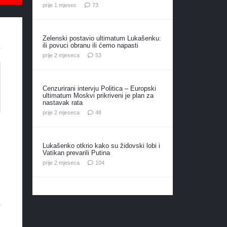
komentara
prije 1 mjesec
73
Zelenski postavio ultimatum Lukašenku:
ili povuci obranu ili ćemo napasti
komentara
prije 2 mjeseca
53
Cenzurirani intervju Politica – Europski
ultimatum Moskvi prikriveni je plan za
nastavak rata
komentara
prije 2 mjeseca
48
Lukašenko otkrio kako su židovski lobi i
Vatikan prevarili Putina
komentara
prije 2 mjeseca
104