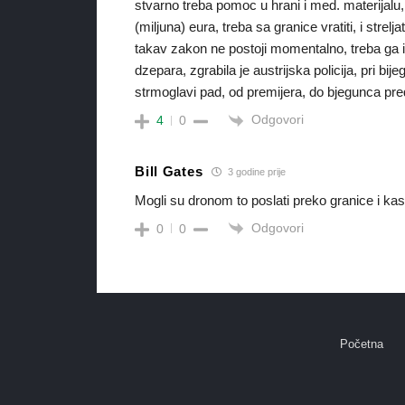
stvarno treba pomoc u hrani i med. materijalu, 
(miljuna) eura, treba sa granice vratiti, i str
takav zakon ne postoji momentalno, treba ga i
dzepara, zgrabila je austrijska policija, pri bij
strmoglavi pad, od premijera, do bjegunca pre
Odgovori
4
0
Bill Gates
3 godine prije
Mogli su dronom to poslati preko granice i kas
Odgovori
0
0
Početna