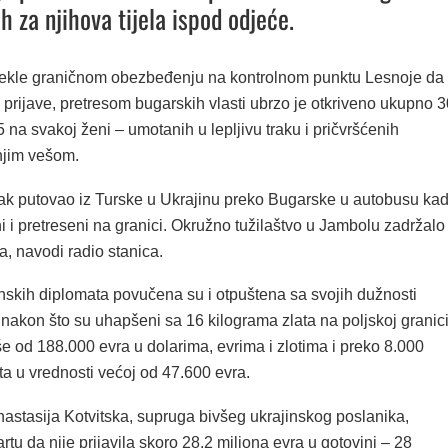
ih za njihova tijela ispod odjeće.
ekle graničnom obezbeđenju na kontrolnom punktu Lesnoje da
prijave, pretresom bugarskih vlasti ubrzo je otkriveno ukupno 3
 na svakoj ženi – umotanih u lepljivu traku i pričvršćenih
njim vešom.
rtak putovao iz Turske u Ukrajinu preko Bugarske u autobusu ka
i i pretreseni na granici. Okružno tužilaštvo u Jambolu zadržalo
ta, navodi radio stanica.
inskih diplomata povučena su i otpuštena sa svojih dužnosti
nakon što su uhapšeni sa 16 kilograma zlata na poljskoj granici
e od 188.000 evra u dolarima, evrima i zlotima i preko 8.000
ta u vrednosti većoj od 47.600 evra.
astasija Kotvitska, supruga bivšeg ukrajinskog poslanika,
tu da nije prijavila skoro 28,2 miliona evra u gotovini – 28