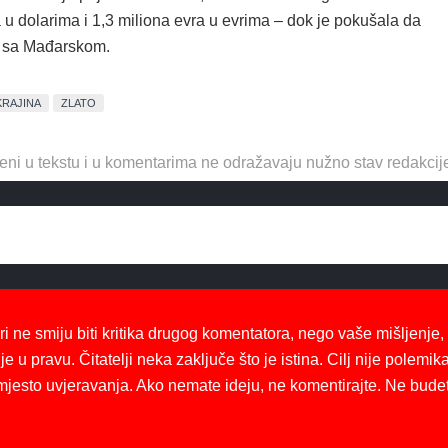
 u dolarima i 1,3 miliona evra u evrima – dok je pokušala da
u sa Mađarskom.
KRAJINA
ZLATO
eni u tekstu i u komentarima ne odražavaju nužno stav redakcij
ri ne smiju biti kritika drugog komentatora, nego vaše mišljenje,
je u pravu. Čitatelji neka zaključe što je istina. Cilj nije polemika
mjesto uvjeravanja. Ako nemate ideju, ne komentirajte. Ne bude