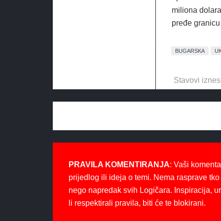
miliona dolara
pređe granic
BUGARSKA
U
Stavovi iznes
PRAVILA KOMENTIRANJA
: Vaši komenta
prijedlog ili ideja o temi. Nema rasprave tko 
nego napredak svih Logičara. Inspiracija, u
li respektirali pravila, biti će te blokirani.