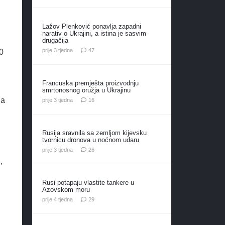
Lažov Plenković ponavlja zapadni
narativ o Ukrajini, a istina je sasvim
drugačija
komentara
prije 3 tjedna
47
0
Francuska premješta proizvodnju
smrtonosnog oružja u Ukrajinu
da
komentara
prije 3 tjedna
16
Rusija sravnila sa zemljom kijevsku
tvornicu dronova u noćnom udaru
komentara
prije 3 tjedna
26
,
Rusi potapaju vlastite tankere u
Azovskom moru
komentara
prije 4 tjedna
29