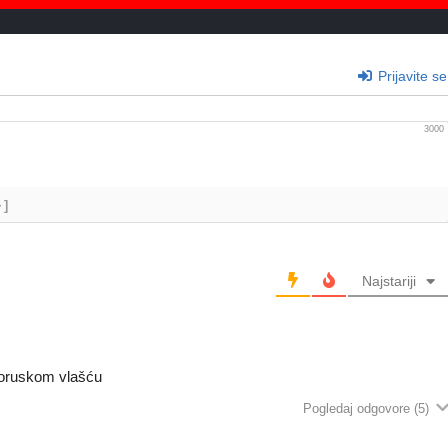
Prijavite se
3000
+]
Najstariji
proruskom vlašću
Pogledaj odgovore
(5)