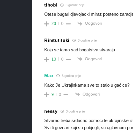
tihobl
3 godine prije
Otese bugari djevojacki miraz posteno zaradj
Odgovori
23
0
Rimtutituki
3 godine prije
Koja se tamo sad bogatstva stvaraju
Odgovori
10
0
Max
3 godine prije
Kako Je Ukrajinkama sve to stalo u gaćice?
Odgovori
9
0
nessy
3 godine prije
Stvarno treba srdacno pomoci te ukrajinske izb
Svi ti govnari koji su pobjegli, su uglavnom pun