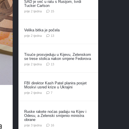
SAD je već u ratu s Rusijom, tvrdi
Tucker Carlson
komentara
prije 2 tjedna
15
Velika bitka je počela
komentara
prije 2 tjedna
13
Tisuće prosvjeduju u Kijevu, Zelenskom
se trese stolica nakon smjene Fedorova
komentara
prije 2 tjedna
13
FBI direktor Kash Patel planira posjet
Moskvi usred krize u Ukrajini
komentara
prije 2 tjedna
7
Ruske rakete noćas padaju na Kijev i
Odesu, a Zelenski smijenio ministra
obrane
a
komentara
prije 3 tjedna
16