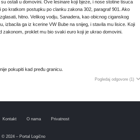
su ostali u domovini. Ove lesinare koji bjeze, i nose stotine tisuca
eljati po kratkom postupku po clanku zakona 302, paragraf 901. Ako
zglasati, hitno. Velikog vodju, Sanadera, kao obicnog ciganskog
egu, izbacila ga iz kcerine VW Bube na snijeg, i stavila mu lisice. Koji
d zakonom, proklet mu bio svaki euro koji je ukrao domovini.
nije pokupiti kad pređu granicu.
Pogledaj odgovore
(1)
Kontakt
O nama
Privatnost
© 2024 – Portal Logično