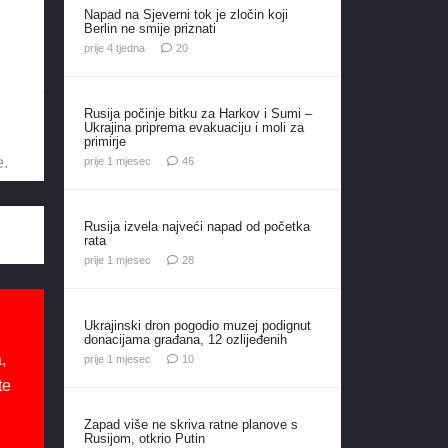
Napad na Sjeverni tok je zločin koji
Berlin ne smije priznati
komentara
prije 4 tjedna
20
Rusija počinje bitku za Harkov i Sumi –
Ukrajina priprema evakuaciju i moli za
primirje
komentara
e.
prije 1 mjesec
46
Rusija izvela najveći napad od početka
rata
komentara
prije 1 mjesec
28
Ukrajinski dron pogodio muzej podignut
donacijama građana, 12 ozlijeđenih
,
komentara
prije 1 mjesec
10
te
Zapad više ne skriva ratne planove s
Rusijom, otkrio Putin