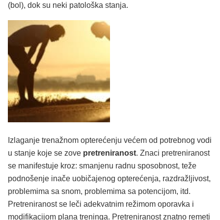
(bol), dok su neki patološka stanja.
Izlaganje trenažnom opterećenju većem od potrebnog vodi
u stanje koje se zove
pretreniranost
. Znaci pretreniranost
se manifestuje kroz: smanjenu radnu sposobnost, teže
podnošenje inače uobičajenog opterećenja, razdražljivost,
problemima sa snom, problemima sa potencijom, itd.
Pretreniranost se leči adekvatnim režimom oporavka i
modifikacijom plana treninga. Pretreniranost znatno remeti