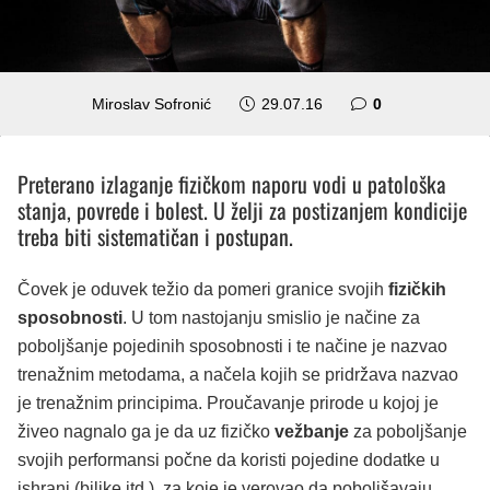
Miroslav Sofronić
29.07.16
0
Preterano izlaganje fizičkom naporu vodi u patološka
stanja, povrede i bolest. U želji za postizanjem kondicije
treba biti sistematičan i postupan.
Čovek je oduvek težio da pomeri granice svojih
fizičkih
sposobnosti
. U tom nastojanju smislio je načine za
poboljšanje pojedinih sposobnosti i te načine je nazvao
trenažnim metodama, a načela kojih se pridržava nazvao
je trenažnim principima. Proučavanje prirode u kojoj je
živeo nagnalo ga je da uz fizičko
vežbanje
za poboljšanje
svojih performansi počne da koristi pojedine dodatke u
ishrani (biljke itd.), za koje je verovao da poboljšavaju