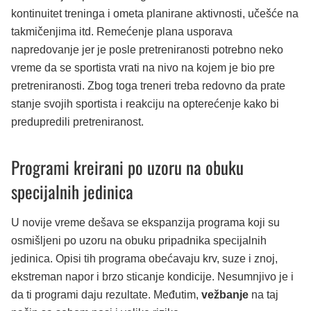
kontinuitet treninga i ometa planirane aktivnosti, učešće na
takmičenjima itd. Remećenje plana usporava
napredovanje jer je posle pretreniranosti potrebno neko
vreme da se sportista vrati na nivo na kojem je bio pre
pretreniranosti. Zbog toga treneri treba redovno da prate
stanje svojih sportista i reakciju na opterećenje kako bi
predupredili pretreniranost.
Programi kreirani po uzoru na obuku
specijalnih jedinica
U novije vreme dešava se ekspanzija programa koji su
osmišljeni po uzoru na obuku pripadnika specijalnih
jedinica. Opisi tih programa obećavaju krv, suze i znoj,
ekstreman napor i brzo sticanje kondicije. Nesumnjivo je i
da ti programi daju rezultate. Međutim,
vežbanje
na taj