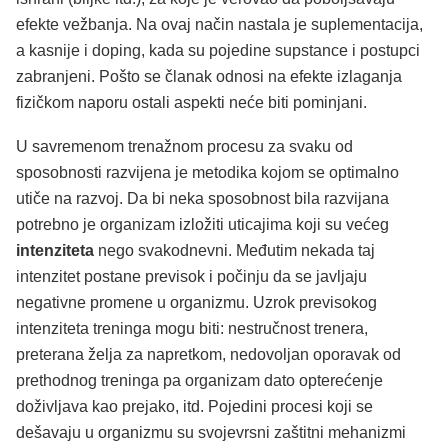
efekte vežbanja. Na ovaj način nastala je suplementacija,
a kasnije i doping, kada su pojedine supstance i postupci
zabranjeni. Pošto se članak odnosi na efekte izlaganja
fizičkom naporu ostali aspekti neće biti pominjani.
U savremenom trenažnom procesu za svaku od
sposobnosti razvijena je metodika kojom se optimalno
utiče na razvoj. Da bi neka sposobnost bila razvijana
potrebno je organizam izložiti uticajima koji su većeg
intenziteta
nego svakodnevni. Međutim nekada taj
intenzitet postane previsok i počinju da se javljaju
negativne promene u organizmu. Uzrok previsokog
intenziteta treninga mogu biti: nestručnost trenera,
preterana želja za napretkom, nedovoljan oporavak od
prethodnog treninga pa organizam dato opterećenje
doživljava kao prejako, itd. Pojedini procesi koji se
dešavaju u organizmu su svojevrsni zaštitni mehanizmi