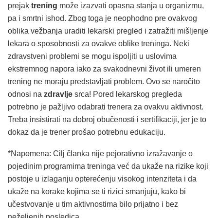
prejak
trening
može izazvati opasna stanja u organizmu,
pa i smrtni ishod. Zbog toga je neophodno pre ovakvog
oblika vežbanja uraditi lekarski pregled i zatražiti mišljenje
lekara o sposobnosti za ovakve oblike treninga. Neki
zdravstveni problemi se mogu ispoljiti u uslovima
ekstremnog napora iako za svakodnevni život ili umeren
trening ne moraju predstavljati problem. Ovo se naročito
odnosi na
zdravlje
srca! Pored lekarskog pregleda
potrebno je pažljivo odabrati trenera za ovakvu aktivnost.
Treba insistirati na dobroj obučenosti i sertifikaciji, jer je to
dokaz da je trener prošao potrebnu edukaciju.
*Napomena: Cilj članka nije pejorativno izražavanje o
pojedinim programima treninga već da ukaže na rizike koji
postoje u izlaganju opterećenju visokog intenziteta i da
ukaže na korake kojima se ti rizici smanjuju, kako bi
učestvovanje u tim aktivnostima bilo prijatno i bez
neželjenih posledica.