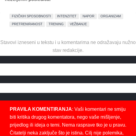
FIZIČKIH SPOSOBNOSTI
INTENZITET
NAPOR
ORGANIZAM
PRETRENIRANOST
TRENING
VEŽBANJE
Stavovi izneseni u tekstu i u komentarima ne odražavaju nužno
stav redakcije.
PRAVILA KOMENTIRANJA
: Vaši komentari ne smiju
biti kritika drugog komentatora, nego vaše mišljenje,
prijedlog ili ideja o temi. Nema rasprave tko je u pravu.
Čitatelji neka zaključe što je istina. Cilj nije polemika,