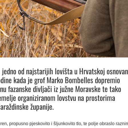
 jedno od najstarijih lovišta u Hrvatskoj osnova
odine kada je grof Marko Bombelles dopremio
inu fazanske divljači iz južne Moravske te tako
emelje organiziranom lovstvu na prostorima
araždinske županije.
ren, propusno pjeskovito i šljunkovito tlo, te polje obraslo razni