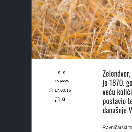
Zelendvor,
K. K.
je 1870. g
65 posts
veću količ
17.08.16
postavio t
0
današnje V
Ravničarski te