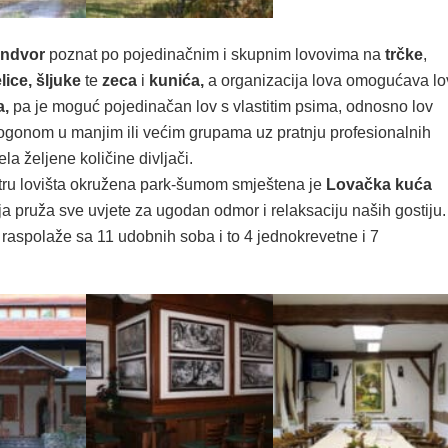
endvor
poznat po pojedinačnim i skupnim lovovima na
trčke
,
lice, šljuke
te
zeca
i
kunića,
a organizacija lova omogućava lo
a,
pa je moguć pojedinačan lov s vlastitim psima, odnosno lov
pogonom u manjim ili većim grupama uz pratnju profesionalnih
ela željene količine divljači.
ru lovišta okružena park-šumom smještena je
Lovačka kuća
a pruža sve uvjete za ugodan odmor i relaksaciju naših gostiju.
raspolaže sa 11 udobnih soba i to 4 jednokrevetne i 7