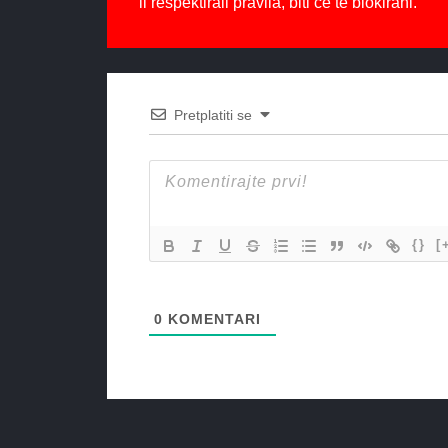
li respektirali pravila, biti će te blokirani.
Pretplatiti se
{}
[
0
KOMENTARI