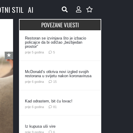
OTNI STIL
AI
POVEZANE VIJESTI
Restoran se izvinjava što je izbacio
policajce da bi održao „bezbjedan
prostor“
komentara
prije 5 godina
5
McDonald’s otkriva novi izgled svojih
restorana u svijetu nakon koronavirusa
komentara
prije 6 godina
15
Kad odrastem, bit ću lovac!
komentar
prije 6 godina
81
Iz kupusa uši vire
komentara
prije 9 godina
6