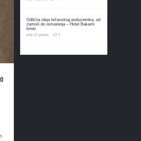
Odlična ideja brčanskog poduzetnika, od
zamisli do ostvarenja – Hotel Bakarni
lonac
prije 10 godina
0
no
m