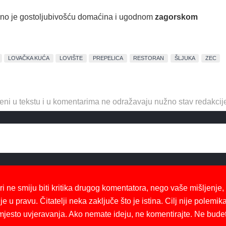
eno je gostoljubivošću domaćina i ugodnom
zagorskom
LOVAČKA KUĆA
LOVIŠTE
PREPELICA
RESTORAN
ŠLJUKA
ZEC
eni u tekstu i u komentarima ne odražavaju nužno stav redakcij
ri ne smiju biti kritika drugog komentatora, nego vaše mišljenje,
je u pravu. Čitatelji neka zaključe što je istina. Cilj nije polemika
mjesto uvjeravanja. Ako nemate ideju, ne komentirajte. Ne bude