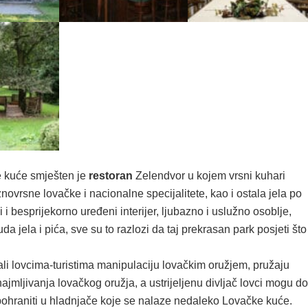
 kuće smješten je
restoran
Zelendvor u kojem vrsni kuhari
novrsne lovačke i nacionalne specijalitete, kao i ostala jela po
i i besprijekorno uređeni interijer, ljubazno i uslužno osoblje,
a jela i pića, sve su to razlozi da taj prekrasan park posjeti što
li lovcima-turistima manipulaciju lovačkim oružjem, pružaju
jmljivanja lovačkog oružja, a ustrijeljenu divljač lovci mogu do
pohraniti u hladnjače koje se nalaze nedaleko Lovačke kuće.