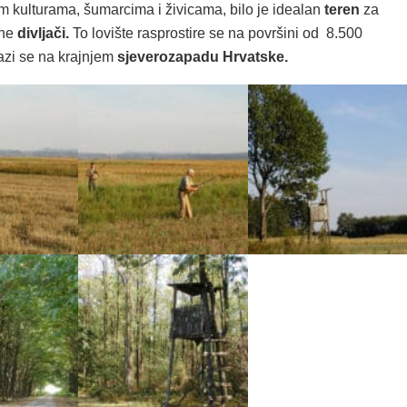
m kulturama, šumarcima i živicama, bilo je idealan
teren
za
tne
divljači.
To lovište rasprostire se na površini od 8.500
lazi se na krajnjem
sjeverozapadu Hrvatske.