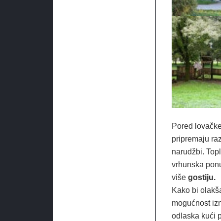
Pored lovačke
pripremaju raz
narudžbi. Topl
vrhunska ponud
više
gostiju.
Kako bi olakša
mogućnost izna
odlaska kući 