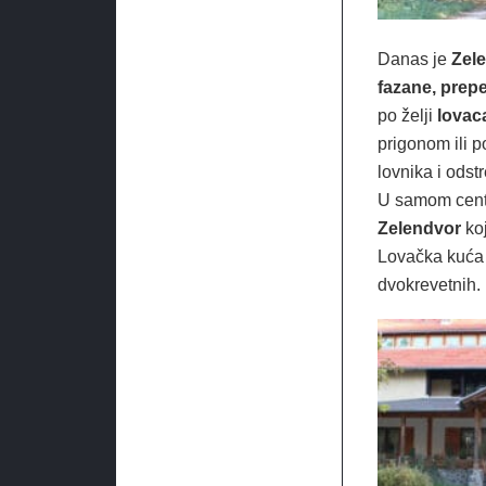
Danas je
Zel
fazane, prepe
po želji
lovac
prigonom ili 
lovnika i odstr
U samom cent
Zelendvor
koj
Lovačka kuća 
dvokrevetnih.