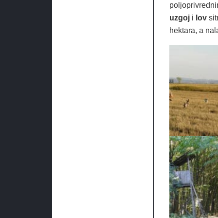
poljoprivredni
uzgoj
i
lov
si
hektara, a na