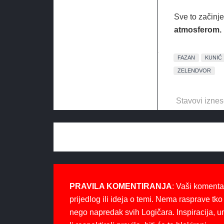
Sve to začinj
atmosferom.
FAZAN
KUNIĆ
ZELENDVOR
Stavovi iznes
PRAVILA KOMENTIRANJA
: Vaši komenta
prijedlog ili ideja o temi. Nema rasprave tko 
nego napredak svih Logičara. Inspiracija, u