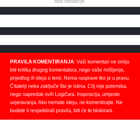
stav redakcije.
PRAVILA KOMENTIRANJA
: Vaši komentari ne smiju
biti kritika drugog komentatora, nego vaše mišljenje,
prijedlog ili ideja o temi. Nema rasprave tko je u pravu.
Čitatelji neka zaključe što je istina. Cilj nije polemika,
nego napredak svih Logičara. Inspiracija, umjesto
uvjeravanja. Ako nemate ideju, ne komentirajte. Ne
budete li respektirali pravila, biti će te blokirani.