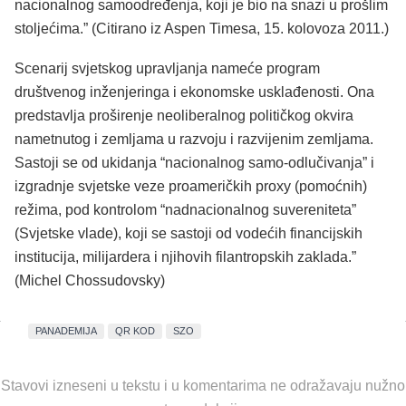
nacionalnog samoodređenja, koji je bio na snazi u prošlim
stoljećima.” (Citirano iz Aspen Timesa, 15. kolovoza 2011.)
Scenarij svjetskog upravljanja nameće program
društvenog inženjeringa i ekonomske usklađenosti. Ona
predstavlja proširenje neoliberalnog političkog okvira
nametnutog i zemljama u razvoju i razvijenim zemljama.
Sastoji se od ukidanja “nacionalnog samo-odlučivanja” i
izgradnje svjetske veze proameričkih proxy (pomoćnih)
režima, pod kontrolom “nadnacionalnog suvereniteta”
(Svjetske vlade), koji se sastoji od vodećih financijskih
institucija, milijardera i njihovih filantropskih zaklada.”
(Michel Chossudovsky)
PANADEMIJA
QR KOD
SZO
Stavovi izneseni u tekstu i u komentarima ne odražavaju nužno