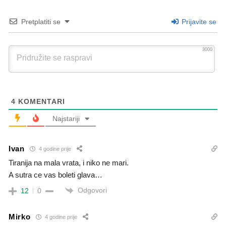
Pretplatiti se
Prijavite se
3000
4
KOMENTARI
Najstariji
Ivan
4 godine prije
Tiranija na mala vrata, i niko ne mari.
A sutra ce vas boleti glava…
Odgovori
12
0
Mirko
4 godine prije