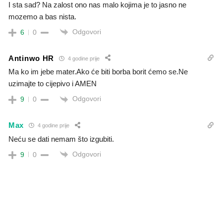
I sta sad? Na zalost ono nas malo kojima je to jasno ne
mozemo a bas nista.
Odgovori
6
0
Antinwo HR
4 godine prije
Ma ko im jebe mater.Ako će biti borba borit ćemo se.Ne
uzimajte to cijepivo i AMEN
Odgovori
9
0
Max
4 godine prije
Neću se dati nemam što izgubiti.
Odgovori
9
0