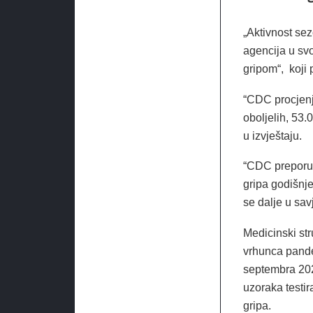
„Aktivnost se
agencija u sv
gripom“, koji
“CDC procjenj
oboljelih, 53.
u izvještaju.
“CDC preporuču
gripa godišnje
se dalje u sav
Medicinski str
vrhunca pande
septembra 202
uzoraka testir
gripa.