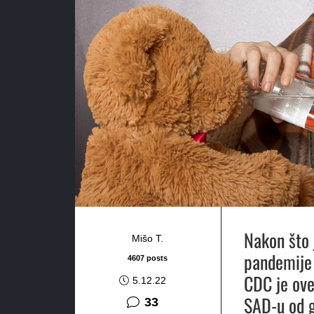
Nakon što 
Mišo T.
pandemije
4607 posts
CDC je ove
5.12.22
SAD-u od g
komentara
33