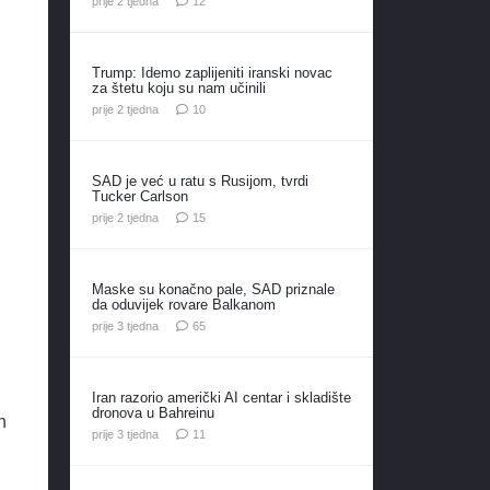
prije 2 tjedna
12
Trump: Idemo zaplijeniti iranski novac
za štetu koju su nam učinili
komentara
prije 2 tjedna
10
SAD je već u ratu s Rusijom, tvrdi
Tucker Carlson
komentara
prije 2 tjedna
15
i
Maske su konačno pale, SAD priznale
da oduvijek rovare Balkanom
komentara
prije 3 tjedna
65
Iran razorio američki AI centar i skladište
dronova u Bahreinu
h
komentara
prije 3 tjedna
11