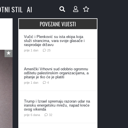
OTNI STIL
AI
POVEZANE VIJESTI
Vučić i Plenković su ista ekipa koja
služi strancima, vara svoje glasače i
rasprodaje državu
komentara
prije 1 dan
25
Američki Vrhovni sud odobrio ogromnu
odštetu palestinskim organizacijama, a
pitanje je tko će je platiti
komentara
prije 1 dan
4
Trump i Izrael spremaju razoran udar na
iransku energetsku mrežu, napad kreće
ovog vikenda
komentara
prije 6 dana
32