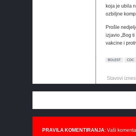
koja je ubila 
ozbiljne kompli
Prošle nedjelj
izjavio „Bog t
vakcine i prot
BOLEST
CDC
Stavovi iznes
PRAVILA KOMENTIRANJA
: Vaši komenta