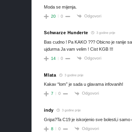
Moda se mijenja.
Odgovori
20
0
Schwarze Hunderte
3 godine prije
Bas cudno ! Pa KAKO ??? Obicno je ranije samo 
ujdurma Ja vam velim ! Cist KGB !!!
Odgovori
14
0
Mlata
3 godine prije
Kakav “lom” je sada u glavama infovanih!
Odgovori
7
0
indy
3 godine prije
Gripa?Ta C19 je iskorjenio sve bolesti,i samo 
Odgovori
8
0