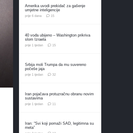
Amerika uvodi prekidač za gašenje
umjetne inteligencije
komentara
prije 6 dana
15
40 vođa ubijeno – Washington prikriva
slom Izraela
komentara
prije 1 tjedan
15
Srbija moli Trumpa da mu suvereno
počeše jaja
komentara
prije 1 tjedan
32
Iran pojačava protuzračnu obranu novim
sustavima
komentara
prije 1 tjedan
11
Iran: “Svi koji pomaži SAD, legitimna su
meta”
komentara