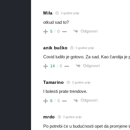
Mila
3 godine prije
otkud sad to?
Odgovori
5
0
anik bučko
3 godine prije
Covid ludilo je gotovo. Za sad. Kao čarolija je
Odgovori
14
0
Tamarino
3 godine prije
I bolesti prate trendove.
Odgovori
6
0
mrdo
3 godine prije
Po potrebi će u budućnosti opet da promjene im