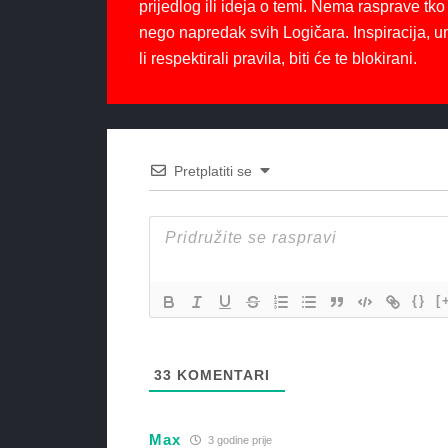
prijedlog ili ideja o temi. Nema rasprave tko 
nego napredak svih Logičara. Inspiracija, u
li respektirali pravila, biti će te blokirani.
Pretplatiti se
{}
[
33
KOMENTARI
Max
3 godine prije