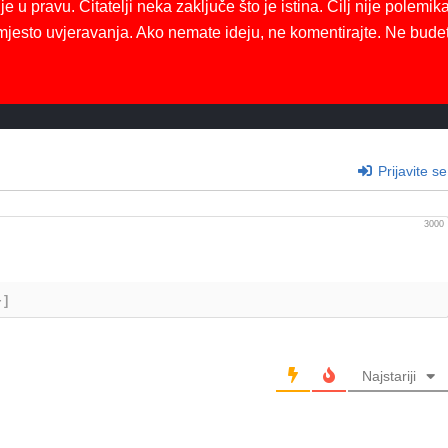
je u pravu. Čitatelji neka zaključe što je istina. Cilj nije polemika
mjesto uvjeravanja. Ako nemate ideju, ne komentirajte. Ne bude
Prijavite se
3000
+]
Najstariji