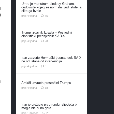
Umro je monstrum Lindsey Graham,
čudovište kojeg se normalni ljudi stide, a
ih
elite ga hvale
3
komentara
prije 4 tjedna
55
Trump izdajnik Izraela – Posljednji
cionistički predsjednik SAD-a
komentara
prije 4 tjedna
28
Iran zatvorio Hormuški tjesnac dok SAD
ne odustane od intervencija
komentara
prije 4 tjedna
8
i
Arakči uzvraća prostačini Trumpu
komentara
prije 4 tjedna
18
Iran je preživio prvu rundu, sljedeća bi
mogla biti puno gora
komentara
prije 1 mjesec
29