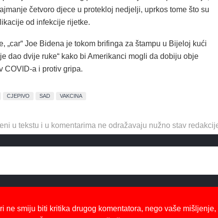
najmanje četvoro djece u protekloj nedjelji, uprkos tome što su
kacije od infekcije rijetke.
e, „car“ Joe Bidena je tokom brifinga za štampu u Bijeloj kući
i je dao dvije ruke“ kako bi Amerikanci mogli da dobiju obje
iv COVID-a i protiv gripa.
CJEPIVO
SAD
VAKCINA
eni u tekstu i u komentarima ne odražavaju nužno stav redakcij
ri ne smiju biti kritika drugog komentatora, nego vaše mišljenje,