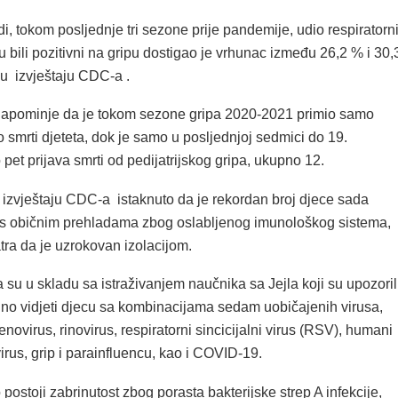
i, tokom posljednje tri sezone prije pandemije, udio respiratorn
u bili pozitivni na gripu dostigao je vrhunac između 26,2 % i 30,
 u izvještaju CDC-a .
apominje da je tokom sezone gripa 2020-2021 primio samo
o smrti djeteta, dok je samo u posljednjoj sedmici do 19.
pet prijava smrti od pedijatrijskog gripa, ukupno 12.
u izvještaju CDC-a istaknuto da je rekordan broj djece sada
n s običnim prehladama zbog oslabljenog imunološkog sistema,
tra da je uzrokovan izolacijom.
su u skladu sa istraživanjem naučnika sa Jejla koji su upozoril
lno vidjeti djecu sa kombinacijama sedam uobičajenih virusa,
denovirus, rinovirus, respiratorni sincicijalni virus (RSV), humani
us, grip i parainfluencu, kao i COVID-19.
postoji zabrinutost zbog porasta bakterijske strep A infekcije,