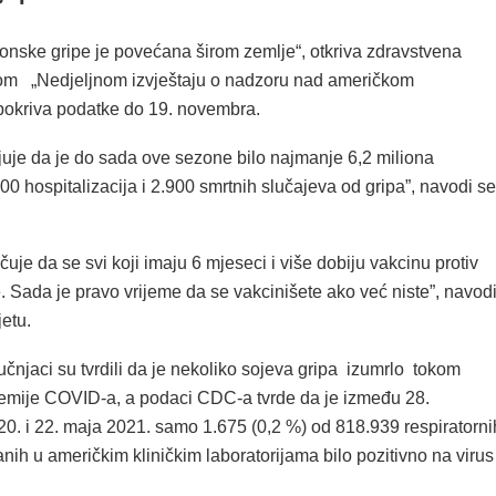
zonske gripe je povećana širom zemlje“, otkriva zdravstvena
om „Nedjeljnom izvještaju o nadzoru nad američkom
 pokriva podatke do 19. novembra.
uje da je do sada ove sezone bilo najmanje 6,2 miliona
000 hospitalizacija i 2.900 smrtnih slučajeva od gripa”, navodi se
je da se svi koji imaju 6 mjeseci i više dobiju vakcinu protiv
. Sada je pravo vrijeme da se vakcinišete ako već niste”, navod
jetu.
učnjaci su tvrdili da je nekoliko sojeva gripa
izumrlo
tokom
mije COVID-a, a podaci CDC-a tvrde da je između 28.
0. i 22. maja 2021. samo 1.675 (0,2 %) od 818.939 respiratorni
anih u američkim kliničkim laboratorijama bilo pozitivno na virus