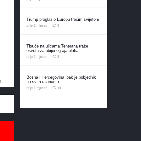
Trump proglasio Europu trećim svijetom
komentara
prije 1 mjesec
8
Tisuće na ulicama Teherana traže
osvetu za ubijenog ajatolaha
komentara
prije 1 mjesec
3
Bosna i Hercegovina ipak je pobjednik
e.
na svim razinama
komentara
prije 1 mjesec
14