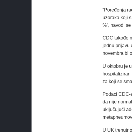
“Poređenja rad
uzoraka koji s
%”, navodi se
CDC takođe n
jednu prijavu 
novembra bilo 
U oktobru je 
hospitalizira
za koji se sma
Podaci CDC-a 
da nije norma
uključujući a
metapneumovir
U UK trenutno 