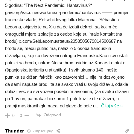
5 godina: “The Next Pandemic: Hantavirus?“
gavi.org/vaccineswork/next-pandemic/hantavirus ——- premjer
francuske vlade, Rotschildovog lutka Macrona,- Sébastien
Lecornu, objavio je na X-u da će izdati dekret, sa kojim će
omogućiti mjere izolacije za osobe koje su imale kontakt (na
brodu) x.com/SebLecornu/status/2053505679814500687 na
brodu se, među putnicima, nalazilo 5 osoba francuskih
državljana, koji su doveženi natrag u Francusku.Kao i svi ostali
putnici sa broda, nakon što se brod usidrio uz Kanarske otoke
(španjolska teritorija u atlantiku). I svih ukupno 140 i nešto
putnika su držani faktički kao zatvorenici… nije im dozvoljeno
da sami napuste brod i ta se svako vrati u svoju državu, odakle
dolazi, već su svi voženi posebnim avionima, (za svaku državu
po 1 avion, pa makar bio samo 1 putnik iz te i te države), u
pratnji maskiranih glumaca, od glave do pete u
…
Čitaj više »
Odgovori
0
0
Thunder
2 mjeseci prije