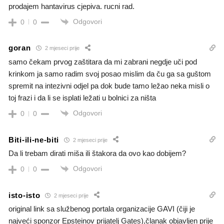
prodajem hantavirus cjepiva. rucni rad.
Odgovori
0
0
goran
2 mjeseci prije
samo čekam prvog zaštitara da mi zabrani negdje uči pod
krinkom ja samo radim svoj posao mislim da ču ga sa guštom
spremit na intezivni odjel pa dok bude tamo ležao neka misli o
toj frazi i da li se isplati ležati u bolnici za ništa
Odgovori
0
0
Biti-ili-ne-biti
2 mjeseci prije
Da li trebam dirati miša ili štakora da ovo kao dobijem?
Odgovori
0
0
isto-isto
2 mjeseci prije
original link sa službenog portala organizacije GAVI (čiji je
najveći sponzor Epsteinov prijatelj Gates),članak objavljen prije