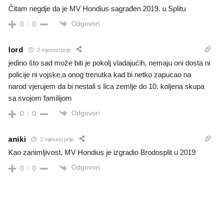
Čitam negdje da je MV Hondius sagrađen 2019. u Splitu
Odgovori
0
0
lord
2 mjeseci prije
jedino što sad može biti je pokolj vladajućih, nemaju oni dosta ni
policije ni vojske,a onog trenutka kad bi netko zapucao na
narod vjerujem da bi nestali s lica zemlje do 10. koljena skupa
sa svojom familijom
Odgovori
0
0
aniki
2 mjeseci prije
Kao zanimljivost, MV Hondius je izgradio Brodosplit u 2019
Odgovori
0
0