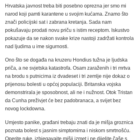
Hrvatska javnost treba biti posebno oprezna jer smo mi
narod koji pamti karantene u svojim kućama. Znamo što
znači policijski sat i zabrana kretanja. Sada nam
pokušavaju prodati novu priču s istim receptom. Iskustvo
pokazuje da se nakon svake krize nastoji zadržati kontrola
nad ljudima u ime sigurnosti.
Ono što se događa na kruzeru Hondius tužna je ljudska
priča, a ne svjetska katastrofa. Osam zaraženih i tri mrtva
na brodu s putnicima iz dvadeset i tri zemlje nije dokaz o
prijenosu bolesti u općoj populaciji. Britanska vojska
demonstrirala je sposobnost, ali ne i nužnost. Otok Tristan
da Cunha preživjet će bez padobranaca, a svijet bez
novog lockdowna.
Umjesto panike, građani trebaju znati da je mišja groznica
poznata bolest s jasnim simptomima i niskom smrtnošću.
Operite ruke, izbjegavajte mišji izmet i ne dijelite čaše s