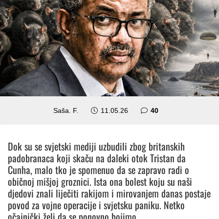
komentara
Saša. F.
11.05.26
40
Dok su se svjetski mediji uzbudili zbog britanskih
padobranaca koji skaču na daleki otok Tristan da
Cunha, malo tko je spomenuo da se zapravo radi o
običnoj mišjoj groznici. Ista ona bolest koju su naši
djedovi znali liječiti rakijom i mirovanjem danas postaje
povod za vojne operacije i svjetsku paniku. Netko
očajnički želi da se ponovno bojimo.