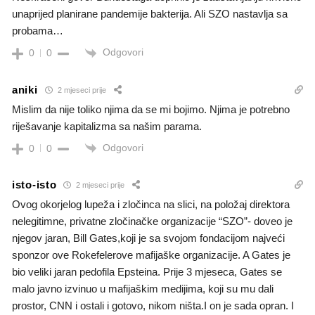
unaprijed planirane pandemije bakterija. Ali SZO nastavlja sa
probama…
Odgovori
0
0
aniki
2 mjeseci prije
Mislim da nije toliko njima da se mi bojimo. Njima je potrebno
riješavanje kapitalizma sa našim parama.
Odgovori
0
0
isto-isto
2 mjeseci prije
Ovog okorjelog lupeža i zločinca na slici, na položaj direktora
nelegitimne, privatne zločinačke organizacije “SZO”- doveo je
njegov jaran, Bill Gates,koji je sa svojom fondacijom najveći
sponzor ove Rokefelerove mafijaške organizacije. A Gates je
bio veliki jaran pedofila Epsteina. Prije 3 mjeseca, Gates se
malo javno izvinuo u mafijaškim medijima, koji su mu dali
prostor, CNN i ostali i gotovo, nikom ništa.I on je sada opran. I