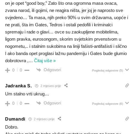
on je opet “good boy,” Zato što ona ogromna masa ovaca,
zvana narod, ili gojimi, ne reagira ništa, jer joj je naprosto sve
svjedeno… Ta masa, njih preko 90% u svim državama, uopće i
ne prati, šta im Gates, Tedros i ostali pedofili i kriminalci
spremaju i rade o glavi… ovce su zaokupljene mobitelima,
ligom pravka, eurosongom, skorim svjetskim prvenstvom u
nogometu,.. i stalnim sukobima na liniji fašisti-antifašisti i slično
I ako banda opet proglasi lažnu pandemiju i Gates bude glumio
dobrotovra ,
…
Čitaj više »
Odgovori
0
0
Pogledaj odgovore
(5)
Jadranka S.
2 mjeseci prije
Um stalno vrti ukrug…
Odgovori
0
0
Pogledaj odgovore
(6)
Dumandi
2 mjeseci prije
Dobro.