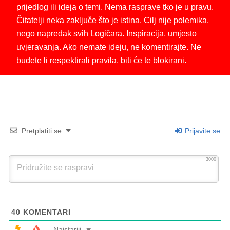
prijedlog ili ideja o temi. Nema rasprave tko je u pravu.
Čitatelji neka zaključe što je istina. Cilj nije polemika,
nego napredak svih Logičara. Inspiracija, umjesto
uvjeravanja. Ako nemate ideju, ne komentirajte. Ne
budete li respektirali pravila, biti će te blokirani.
Pretplatiti se
Prijavite se
3000
40
KOMENTARI
Najstariji