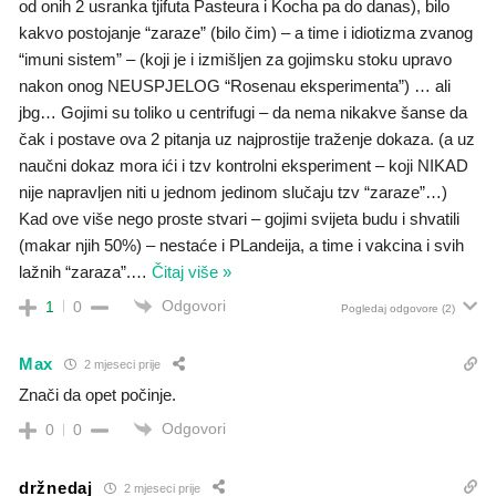
od onih 2 usranka tjifuta Pasteura i Kocha pa do danas), bilo
kakvo postojanje “zaraze” (bilo čim) – a time i idiotizma zvanog
“imuni sistem” – (koji je i izmišljen za gojimsku stoku upravo
nakon onog NEUSPJELOG “Rosenau eksperimenta”) … ali
jbg… Gojimi su toliko u centrifugi – da nema nikakve šanse da
čak i postave ova 2 pitanja uz najprostije traženje dokaza. (a uz
naučni dokaz mora ići i tzv kontrolni eksperiment – koji NIKAD
nije napravljen niti u jednom jedinom slučaju tzv “zaraze”…)
Kad ove više nego proste stvari – gojimi svijeta budu i shvatili
(makar njih 50%) – nestaće i PLandeija, a time i vakcina i svih
lažnih “zaraza”.
…
Čitaj više »
Odgovori
1
0
Pogledaj odgovore
(2)
Max
2 mjeseci prije
Znači da opet počinje.
Odgovori
0
0
držnedaj
2 mjeseci prije