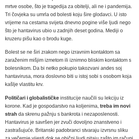
mrtve osobe, što je tragedija za obitelji, ali ne i pandemija.
Tri čovjeka su umrla od bolesti koju šire glodavci. U isto
vrijeme na cestama svijeta dnevno pogine više ljudi nego
što je hantavirus ubio u zadnjih deset godina. Mediji o
kruzeru pišu kao o brodu kuge.
Bolest se ne širi zrakom nego izravnim kontaktom sa
zaraženim mišjim izmetom ili iznimno bliskim kontaktom s
bolesnikom. Da bi netko pokupio takozvani andes soj
hantavirusa, mora doslovno biti u istoj sobi s osobom koja
kašlje vlastitu krv.
Političari i globalističke
institucije naučili su lekciju iz
korone. Kad je gospodarstvo na koljenima,
treba im novi
strah
da skrenu pažnju s bankrota i nezaposlenosti.
Hantavirus je savršen jer zvuči dovoljno znanstveno i
zastrašujuće. Britanski padobranci stvaraju izvrsnu sliku
za večernje vijesti dok se obični ljudi pitaju zašto im računi