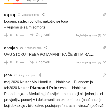
qq-qq
2 mjeseci prije
bogami: sudeci po fotki, nakotilo se toga
– vrijeme je za misomor;)
Odgovori
0
0
Pogledaj odgovore
(4)
damjan
2 mjeseci prije
UVU STOKU TREBA POTAMANIT PA ČE BIT MIRA….
Odgovori
0
0
Pogledaj odgovore
(1)
jaba
2 mjeseci prije
maj 2026 Kruzer MV Hondius …blablabla…PLandemija.
feb2020 Kruzer 𝗗𝗶𝗮𝗺𝗼𝗻𝗱 𝗣𝗿𝗶𝗻𝗰𝗲𝘀𝘀 … blablabla…
PLandemija…. Međutim, još uvijek – ne postoji niti jedan jedini
provjerljiv, ponovljiv i dokumentiran eksperiment (naučni rad) –
koji dokazuje : bilo kakvo postojanje “zaraznih virusa” (počevši