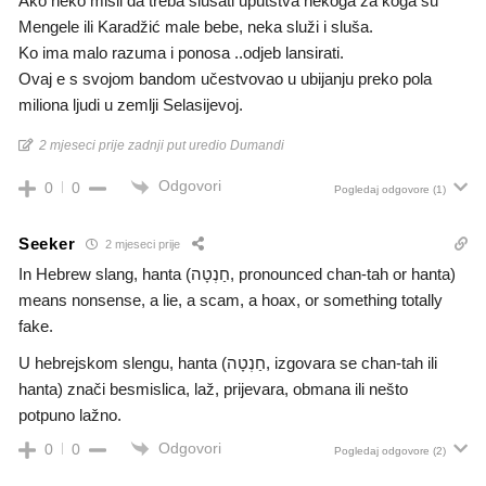
Ako neko misli da treba slušati uputstva nekoga za koga su
Mengele ili Karadžić male bebe, neka služi i sluša.
Ko ima malo razuma i ponosa ..odjeb lansirati.
Ovaj e s svojom bandom učestvovao u ubijanju preko pola
miliona ljudi u zemlji Selasijevoj.
2 mjeseci prije zadnji put uredio Dumandi
Odgovori
0
0
Pogledaj odgovore
(1)
Seeker
2 mjeseci prije
In Hebrew slang, hanta (חַנְטָה, pronounced chan-tah or hanta)
means nonsense, a lie, a scam, a hoax, or something totally
fake.
U hebrejskom slengu, hanta (חַנְטָה, izgovara se chan-tah ili
hanta) znači besmislica, laž, prijevara, obmana ili nešto
potpuno lažno.
Odgovori
0
0
Pogledaj odgovore
(2)