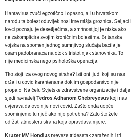
Hantavirus zvuči egzotično i opasno, ali u hrvatskom
narodu ta bolest oduvijek nosi ime mišja groznica. Seljaci i
lovci poznaju je desetljećima, a smrtnost joj je niska ako
ne zakomplicira svojim kroničnim bolestima. Britanska
vojska na spomen jednog sumnjivog slučaja bacila je
osam padobranaca na otok s tristotinjak stanovnika. To
nije medicinska nego psihološka operacija.
Tko stoji iza ovog novog straha? Isti oni ljudi koji su nas
držali u covid karantenama dok im gospodarstvo nije
propalo. Na čelu Svjetske zdravstvene organizacije i dalje
sjedi ravnatelj
Tedros Adhanom Ghebreyesus
koji nas
uvjerava da ovo nije novi covid. Zašto onda uopće
spominjemo tu riječ ako nije potrebna? Zato što žele
održati atmosferu straha koja opravdava mjere.
Kruzer MV Hondiu
s preveze tridesetak zaraženih i tri