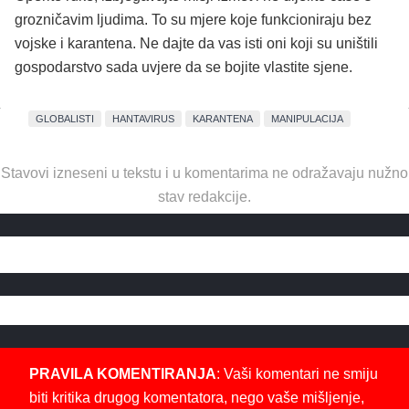
grozničavim ljudima. To su mjere koje funkcioniraju bez
vojske i karantena. Ne dajte da vas isti oni koji su uništili
gospodarstvo sada uvjere da se bojite vlastite sjene.
GLOBALISTI
HANTAVIRUS
KARANTENA
MANIPULACIJA
Stavovi izneseni u tekstu i u komentarima ne odražavaju nužno
stav redakcije.
PRAVILA KOMENTIRANJA
: Vaši komentari ne smiju
biti kritika drugog komentatora, nego vaše mišljenje,