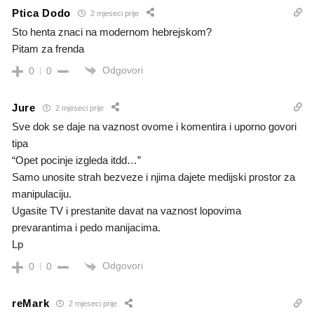
Ptica Dodo
2 mjeseci prije
Sto henta znaci na modernom hebrejskom?
Pitam za frenda
Odgovori
0
0
Jure
2 mjeseci prije
Sve dok se daje na vaznost ovome i komentira i uporno govori
tipa
“Opet pocinje izgleda itdd…”
Samo unosite strah bezveze i njima dajete medijski prostor za
manipulaciju.
Ugasite TV i prestanite davat na vaznost lopovima
prevarantima i pedo manijacima.
Lp
Odgovori
0
0
reMark
2 mjeseci prije