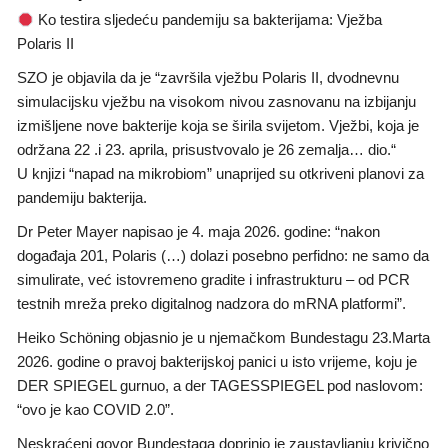
Ko testira sljedeću pandemiju sa bakterijama: Vježba
Polaris II
SZO je objavila da je “završila vježbu Polaris II, dvodnevnu
simulacijsku vježbu na visokom nivou zasnovanu na izbijanju
izmišljene nove bakterije koja se širila svijetom. Vježbi, koja je
održana 22 .i 23. aprila, prisustvovalo je 26 zemalja… dio.“
U knjizi “napad na mikrobiom” unaprijed su otkriveni planovi za
pandemiju bakterija.
Dr Peter Mayer napisao je 4. maja 2026. godine: “nakon
događaja 201, Polaris (…) dolazi posebno perfidno: ne samo da
simulirate, već istovremeno gradite i infrastrukturu – od PCR
testnih mreža preko digitalnog nadzora do mRNA platformi”.
Heiko Schöning objasnio je u njemačkom Bundestagu 23.Marta
2026. godine o pravoj bakterijskoj panici u isto vrijeme, koju je
DER SPIEGEL gurnuo, a der TAGESSPIEGEL pod naslovom:
“ovo je kao COVID 2.0”.
Neskraćeni govor Bundestaga doprinio je zaustavljanju krivično