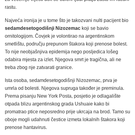
rastu.
Najveća ironija je u tome što je takozvani nulti pacijent bio
sedamdesetogodišnji Nizozemac
koji se bavio
ornitologijom. Čovjek je volontirao na argentinskom
smetlištu, području prepunom štakora koji prenose bolest.
To nije neobjašnjiva epidemija nego posljedica lošeg
odabira mjesta za izlet. Njegova smrt je tragična, ali ne
treba zbog nje zatvarati granice.
Ista osoba, sedamdesetogodišnji Nizozemac, prva je
umrla od bolesti. Njegova supruga također je preminula.
Prema pisanju New York Posta, posjetio je odlagalište
otpada blizu argentinskog grada Ushuaie kako bi
promatrao ptice neposredno prije ukrcaja na brod. Tamo su
oboje mogli udahnuti čestice izmeta lokalnih štakora koji
prenose hantavirus.