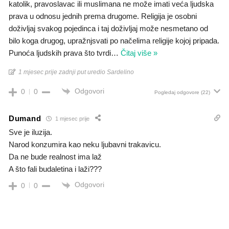
katolik, pravoslavac ili muslimana ne može imati veća ljudska
prava u odnosu jednih prema drugome. Religija je osobni
doživljaj svakog pojedinca i taj doživljaj može nesmetano od
bilo koga drugog, upražnjsvati po načelima religije kojoj pripada.
Punoća ljudskih prava što tvrdi
…
Čitaj više »
1 mjesec prije zadnji put uredio Sardelino
Odgovori
0
0
Pogledaj odgovore
(22)
Dumand
1 mjesec prije
Sve je iluzija.
Narod konzumira kao neku ljubavni trakavicu.
Da ne bude realnost ima laž
A što fali budaletina i laži???
Odgovori
0
0