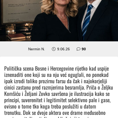
komentara
Nermin N.
9.06.26
90
Politička scena Bosne i Hercegovine rijetko kad uspije
iznenaditi one koji su na nju već oguglali, no ponekad
ipak izrodi toliko prozirnu farsu da čak i najokorjeliji
cinici zastanu pred razmjerima besramlja. Priča o Željku
Komšiću i Željani Zovko savršena je ilustracija kako se
principi, suverenitet i legitimitet selektivno pale i gase,
ovisno o tome tko koga treba poslužiti u datom
trenutku. Dok se dvoje aktera ove drame međusobno