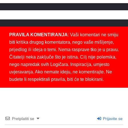
PRAVILA KOMENTIRANJA
: Vaši komentari ne smiju
biti kritika drugog komentatora, nego vaše mišljenje,
prijedlog ili ideja o temi. Nema rasprave tko je u pravu.
Čitatelji neka zaključe što je istina. Cilj nije polemika,
nego napredak svih Logičara. Inspiracija, umjesto
uvjeravanja. Ako nemate ideju, ne komentirajte. Ne
budete li respektirali pravila, biti će te blokirani.
Pretplatiti se
Prijavite se