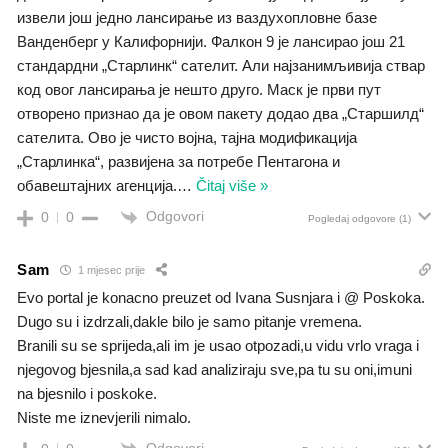
извели још једно лансирање из ваздухопловне базе
Ванденберг у Калифорнији. Фалкон 9 је лансирао још 21
стандардни „Старлинк“ сателит. Али најзанимљивија ствар
код овог лансирања је нешто друго. Маск је први пут
отворено признао да је овом пакету додао два „Старшилд“
сателита. Ово је чисто војна, тајна модификација
„Старлинка“, развијена за потребе Пентагона и
обавештајних агенција.
…
Čitaj više »
Odgovori
0
0
Pogledaj odgovore
(1)
Sam
1 mjesec prije
Evo portal je konacno preuzet od Ivana Susnjara i @ Poskoka.
Dugo su i izdrzali,dakle bilo je samo pitanje vremena.
Branili su se sprijeda,ali im je usao otpozadi,u vidu vrlo vraga i
njegovog bjesnila,a sad kad analiziraju sve,pa tu su oni,imuni
na bjesnilo i poskoke.
Niste me iznevjerili nimalo.
Odgovori