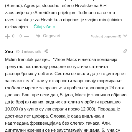
(Bursać). Agresija, slobodno rečeno Hrvatske na BiH
zaustavljena je Američkom prijetnjom Tuđmanu da će mu
uvesti sankcije za Hrvatsku a doprinos je svojim miroljubivim
djelovanjem
…
Čitaj više »
Odgovori
0
0
Pogledaj odgovore
(4)
Уно
1 mjesec prije
Molim trenutak pažnje… “Илон Маск и његова компанија
тренутно постављају рекорде по густини сателита
распоређених у орбити. Систем се хвали да је то „интернет
за свако село“, али у стварности завршавају формирање
глобалне мреже за зрачење и праћење двоножаца 24 сата
дневно. Баш пре неки дан, 5. јуна, Маск је званично објавио
да је број активних, радних сателита у орбити премашио
10.000 (а укупно су лансирали преко 12.000). Поводац је
достигао пет цифара. Оловка је сада видљива и
надгледана фреквенцијама без слепих тачака. Али,
дигитални жречеви се не заустављају ни дана. 6. јуна су