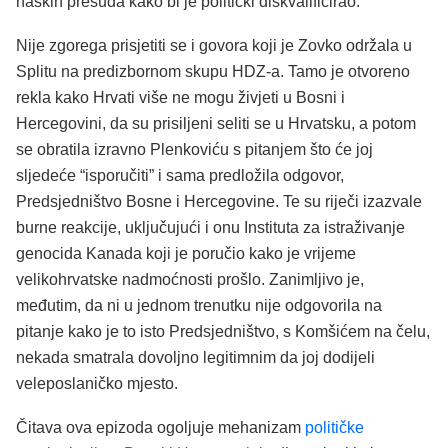
haških presuda kako bi je politički diskvalificirao.
Nije zgorega prisjetiti se i govora koji je Zovko održala u
Splitu na predizbornom skupu HDZ-a. Tamo je otvoreno
rekla kako Hrvati više ne mogu živjeti u Bosni i
Hercegovini, da su prisiljeni seliti se u Hrvatsku, a potom
se obratila izravno Plenkoviću s pitanjem što će joj
sljedeće “isporučiti” i sama predložila odgovor,
Predsjedništvo Bosne i Hercegovine. Te su riječi izazvale
burne reakcije, uključujući i onu Instituta za istraživanje
genocida Kanada koji je poručio kako je vrijeme
velikohrvatske nadmoćnosti prošlo. Zanimljivo je,
međutim, da ni u jednom trenutku nije odgovorila na
pitanje kako je to isto Predsjedništvo, s Komšićem na čelu,
nekada smatrala dovoljno legitimnim da joj dodijeli
veleposlaničko mjesto.
Čitava ova epizoda ogoljuje mehanizam
političke