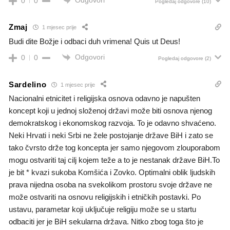
0
0
Pogledaj odgovore
(10)
Zmaj
1 mjesec prije
Budi dite Božje i odbaci duh vrimena! Quis ut Deus!
Odgovori
0
0
Pogledaj odgovore
(2)
Sardelino
1 mjesec prije
Nacionalni etnicitet i religijska osnova odavno je napušten
koncept koji u jednoj složenoj državi može biti osnova njenog
demokratskog i ekonomskog razvoja. To je odavno shvaćeno.
Neki Hrvati i neki Srbi ne žele postojanje države BiH i zato se
tako čvrsto drže tog koncepta jer samo njegovom zlouporabom
mogu ostvariti taj cilj kojem teže a to je nestanak države BiH.To
je bit * kvazi sukoba Komšića i Zovko. Optimalni oblik ljudskih
prava nijedna osoba na svekolikom prostoru svoje države ne
može ostvariti na osnovu religijskih i etničkih postavki. Po
ustavu, parametar koji uključuje religiju može se u startu
odbaciti jer je BiH sekularna država. Nitko zbog toga što je