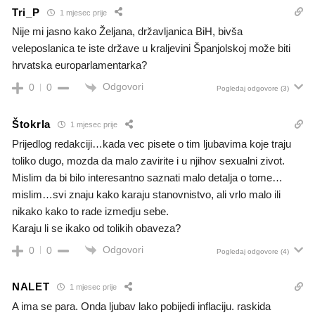
Tri_P
1 mjesec prije
Nije mi jasno kako Željana, državljanica BiH, bivša
veleposlanica te iste države u kraljevini Španjolskoj može biti
hrvatska europarlamentarka?
Odgovori
0
0
Pogledaj odgovore
(3)
Štokrla
1 mjesec prije
Prijedlog redakciji…kada vec pisete o tim ljubavima koje traju
toliko dugo, mozda da malo zavirite i u njihov sexualni zivot.
Mislim da bi bilo interesantno saznati malo detalja o tome…
mislim…svi znaju kako karaju stanovnistvo, ali vrlo malo ili
nikako kako to rade izmedju sebe.
Karaju li se ikako od tolikih obaveza?
Odgovori
0
0
Pogledaj odgovore
(4)
NALET
1 mjesec prije
A ima se para. Onda ljubav lako pobijedi inflaciju. raskida