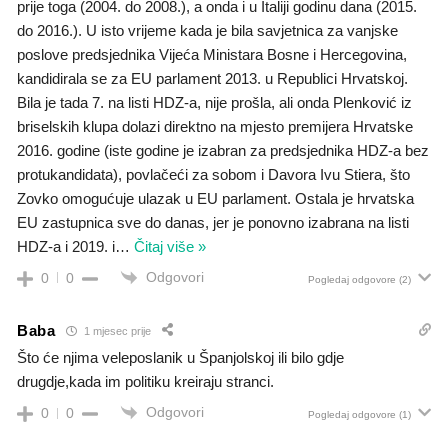
prije toga (2004. do 2008.), a onda i u Italiji godinu dana (2015.
do 2016.). U isto vrijeme kada je bila savjetnica za vanjske
poslove predsjednika Vijeća Ministara Bosne i Hercegovina,
kandidirala se za EU parlament 2013. u Republici Hrvatskoj.
Bila je tada 7. na listi HDZ-a, nije prošla, ali onda Plenković iz
briselskih klupa dolazi direktno na mjesto premijera Hrvatske
2016. godine (iste godine je izabran za predsjednika HDZ-a bez
protukandidata), povlačeći za sobom i Davora Ivu Stiera, što
Zovko omogućuje ulazak u EU parlament. Ostala je hrvatska
EU zastupnica sve do danas, jer je ponovno izabrana na listi
HDZ-a i 2019. i
…
Čitaj više »
Odgovori
0
0
Pogledaj odgovore
(2)
Baba
1 mjesec prije
Što će njima veleposlanik u Španjolskoj ili bilo gdje
drugdje,kada im politiku kreiraju stranci.
Odgovori
0
0
Pogledaj odgovore
(1)