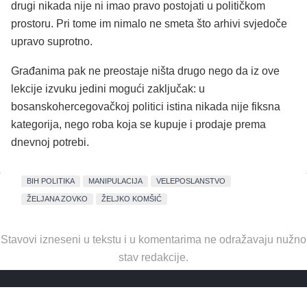
drugi nikada nije ni imao pravo postojati u političkom
prostoru. Pri tome im nimalo ne smeta što arhivi svjedoče
upravo suprotno.
Građanima pak ne preostaje ništa drugo nego da iz ove
lekcije izvuku jedini mogući zaključak: u
bosanskohercegovačkoj politici istina nikada nije fiksna
kategorija, nego roba koja se kupuje i prodaje prema
dnevnoj potrebi.
BIH POLITIKA
MANIPULACIJA
VELEPOSLANSTVO
ŽELJANA ZOVKO
ŽELJKO KOMŠIĆ
Stavovi izneseni u tekstu i u komentarima ne odražavaju nužno
stav redakcije.