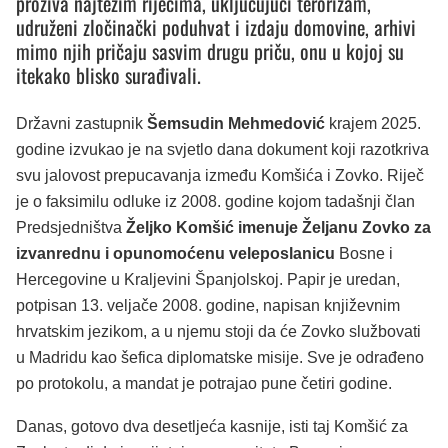
proziva najtežim riječima, uključujući terorizam,
udruženi zločinački poduhvat i izdaju domovine, arhivi
mimo njih pričaju sasvim drugu priču, onu u kojoj su
itekako blisko surađivali.
Državni zastupnik
Šemsudin Mehmedović
krajem 2025.
godine izvukao je na svjetlo dana dokument koji razotkriva
svu jalovost prepucavanja između Komšića i Zovko. Riječ
je o faksimilu odluke iz 2008. godine kojom tadašnji član
Predsjedništva
Željko Komšić imenuje Željanu Zovko za
izvanrednu i opunomoćenu veleposlanicu
Bosne i
Hercegovine u Kraljevini Španjolskoj. Papir je uredan,
potpisan 13. veljače 2008. godine, napisan književnim
hrvatskim jezikom, a u njemu stoji da će Zovko službovati
u Madridu kao šefica diplomatske misije. Sve je odrađeno
po protokolu, a mandat je potrajao pune četiri godine.
Danas, gotovo dva desetljeća kasnije, isti taj Komšić za