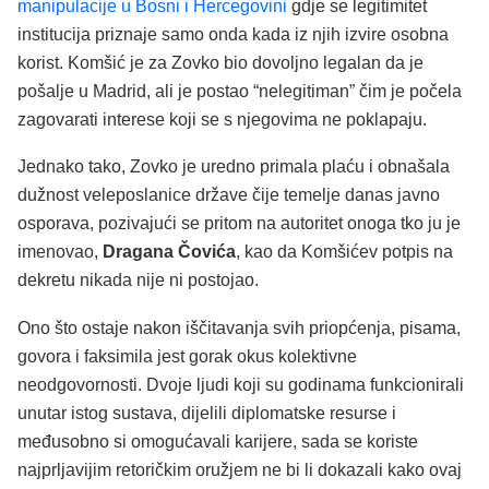
manipulacije u Bosni i Hercegovini
gdje se legitimitet
institucija priznaje samo onda kada iz njih izvire osobna
korist. Komšić je za Zovko bio dovoljno legalan da je
pošalje u Madrid, ali je postao “nelegitiman” čim je počela
zagovarati interese koji se s njegovima ne poklapaju.
Jednako tako, Zovko je uredno primala plaću i obnašala
dužnost veleposlanice države čije temelje danas javno
osporava, pozivajući se pritom na autoritet onoga tko ju je
imenovao,
Dragana Čovića
, kao da Komšićev potpis na
dekretu nikada nije ni postojao.
Ono što ostaje nakon iščitavanja svih priopćenja, pisama,
govora i faksimila jest gorak okus kolektivne
neodgovornosti. Dvoje ljudi koji su godinama funkcionirali
unutar istog sustava, dijelili diplomatske resurse i
međusobno si omogućavali karijere, sada se koriste
najprljavijim retoričkim oružjem ne bi li dokazali kako ovaj