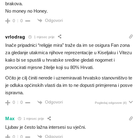
brakova.
No money no Honey.
Odgovori
0
0
vrlodrag
1 mjesec prije
Inače pripadnici “religije mira” traže da im se osigura Fan zona
za gledanje utakmica njihove reprezentacije u Kiseljaku i Vitezu
kako bi se spustili u hrvatske sredine gledati nogomet i
provocirati mjesne žitelje koji su 80% Hrvati.
Očito je cilj činiti nerede i uznemiravati hrvatsko stanovništvo te
je odluka općinskih vlasti da im to ne dopusti primjerena i posve
ispravna.
Odgovori
0
0
Pogledaj odgovore
(4)
Max
1 mjesec prije
Ljubav je često lažna intersesi su vječni.
Odgovori
0
0