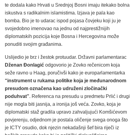
te dodala kako Hrvati u Srednjoj Bosni imaju itekako bolna
iskustva s radikalnim islamistima. Izjava je pala kao
bomba. Bio je to udarac ispod pojasa čovjeku koji ju je
svojedobno imenovao na jednu od najprestižnijih
diplomatskih pozicija koje Bosna i Hercegovina može
ponuditi svojim građanima.
Uslijedio je brz i žestok protuudar. Državni parlamentarac
Dženan Đonlagić
odgovorio je Zovko rečenicom koja
seže ravno u Haag, poručivši kako je europarlamentarka
“instrument u rukama politike koja je međunarodnom
presudom označena kao udruženi zločinački
poduhvat”
. Referenca na presudu u predmetu Prlić i drugi
nije mogla biti jasnija, a ironija još veća. Zovko, koja je
diplomatski staž gradila upravo zahvaljujući Komšićevom
povjerenju, odjednom je postala oličenje svega onoga što
je ICTY osudio, dok njezin nekadašnji šef bira riječi iz