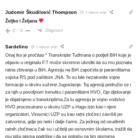
Judomir Škudilović Thompson
1 mjesec prije
Željko i Željana
Odgovori
0
0
Sardelino
1 mjesec prije
Onaj tko je pročitao * Transkripte Tuđmana o podjeli BiH koje je
objavio u originalu F.T može skromno utvrditi da su mu poznata
ratna zbivanja u BiH. Agresiju na BiH započela je paramilitarna
vojska RS pod zaštitom JNA. To su bile nezakonite vojne
formacije u okviru sužene Jugoslavije. Toj agresiji pridružio se i
za njih u povoljnom trenutku i paramilitarni HVO, čije djelovanje
je objašnjeno u transkriptima.Za tu agresiju je vojno vodstvo
HVO procesuirano u okviru UZP u Hagu isto kao i njeni
organizatori. Vinovnici UZP su kao ratni zločinci završili po
zatvorima, gdje po neki i dalje čame. Za jednog od osuđenih
ratnih zločinaca čak su i učitelji po osnovnim školama, tražili da
mu pišu pisma podrške i da se potpišu na tim pismima