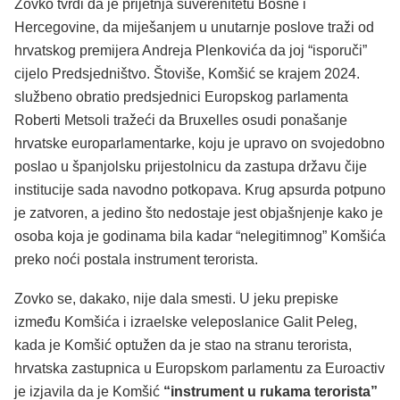
Zovko tvrdi da je prijetnja suverenitetu Bosne i
Hercegovine, da miješanjem u unutarnje poslove traži od
hrvatskog premijera Andreja Plenkovića da joj “isporuči”
cijelo Predsjedništvo. Štoviše, Komšić se krajem 2024.
službeno obratio predsjednici Europskog parlamenta
Roberti Metsoli tražeći da Bruxelles osudi ponašanje
hrvatske europarlamentarke, koju je upravo on svojedobno
poslao u španjolsku prijestolnicu da zastupa državu čije
institucije sada navodno potkopava. Krug apsurda potpuno
je zatvoren, a jedino što nedostaje jest objašnjenje kako je
osoba koja je godinama bila kadar “nelegitimnog” Komšića
preko noći postala instrument terorista.
Zovko se, dakako, nije dala smesti. U jeku prepiske
između Komšića i izraelske veleposlanice Galit Peleg,
kada je Komšić optužen da je stao na stranu terorista,
hrvatska zastupnica u Europskom parlamentu za Euroactiv
je izjavila da je Komšić
“instrument u rukama terorista”