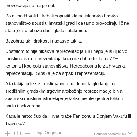
provokacija sama po sebi.
Po njima Hrvati bi trebali dopustiti da se islamsko brdsko
stanovništvo spusti u hrvatski grad i da tamo provociraju i čine
štetu jer su tobože došli gledati utakmicu.
Bezobrazluk i drskost i nadasve takija.
Uostalom to nije nikakva reprezentacija BiH nego je isključivo
muslimanska reprezentacija koja nije dobrodošla na 77%
teritorija i kod pola stanovništva. Hercegbosna je za hrvatsku
reprezentaciju, Srpska je za srpsku reprezentaciju.
A ta takija gdje se muslimanima ne dopusta gledanje na
središnjim gradskim trgovima tobožnje reprezentacije bih a
suštinski muslimanske ekipe je koliko neinteligentna toliko i
podla i pokvarena.
Kada je netko čuo da Hrvati traže Fan zonu u Donjem Vakufu ili
Travniku?
Odgovori
0
0
Pogledaj odgovore
(4)