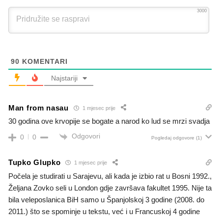
3000
90
KOMENTARI
Najstariji
Man from nasau
1 mjesec prije
30 godina ove krvopije se bogate a narod ko lud se mrzi svadja
Odgovori
0
0
Pogledaj odgovore
(1)
Tupko Glupko
1 mjesec prije
Počela je studirati u Sarajevu, ali kada je izbio rat u Bosni 1992.,
Željana Zovko seli u London gdje završava fakultet 1995. Nije ta
bila veleposlanica BiH samo u Španjolskoj 3 godine (2008. do
2011.) što se spominje u tekstu, već i u Francuskoj 4 godine