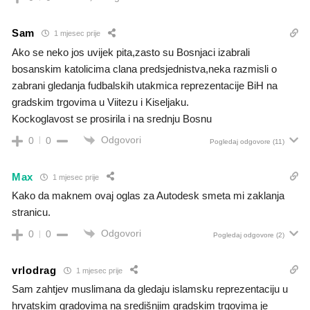
Sam
1 mjesec prije
Ako se neko jos uvijek pita,zasto su Bosnjaci izabrali
bosanskim katolicima clana predsjednistva,neka razmisli o
zabrani gledanja fudbalskih utakmica reprezentacije BiH na
gradskim trgovima u Viitezu i Kiseljaku.
Kockoglavost se prosirila i na srednju Bosnu
Odgovori
0
0
Pogledaj odgovore
(11)
Max
1 mjesec prije
Kako da maknem ovaj oglas za Autodesk smeta mi zaklanja
stranicu.
Odgovori
0
0
Pogledaj odgovore
(2)
vrlodrag
1 mjesec prije
Sam zahtjev muslimana da gledaju islamsku reprezentaciju u
hrvatskim gradovima na središnjim gradskim trgovima je