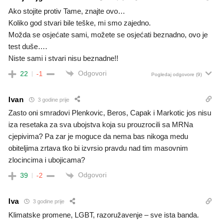
Ako stojite protiv Tame, znajte ovo…
Koliko god stvari bile teške, mi smo zajedno.
Možda se osjećate sami, možete se osjećati beznadno, ovo je
test duše….
Niste sami i stvari nisu beznadne!!
Odgovori
22
-1
Pogledaj odgovore
(9)
Ivan
3 godine prije
Zasto oni smradovi Plenkovic, Beros, Capak i Markotic jos nisu
iza resetaka za sva ubojstva koja su prouzrocili sa MRNa
cjepivima? Pa zar je moguce da nema bas nikoga medu
obiteljima zrtava tko bi izvrsio pravdu nad tim masovnim
zlocincima i ubojicama?
Odgovori
39
-2
Iva
3 godine prije
Klimatske promene, LGBT, razoružavenje – sve ista banda.