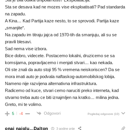
Sta se desava kad ne mozes vise eksploatisati? Pad standarda
na zapadu.
A Kina… Kad Partija kaze nesto, to se sprovodi. Partija kaze
„smanjite“.
Na zapadu im titraju jajca od 1970-tih da smanjuju, ali su se
pravili blesavi.
Sad nema vise izbora.
Bice dobro, videcete. Postacemo lokalni, druzicemo se sa
komsijama, popravljacemo i menjati stvari… kao nekada.
Oli ste znali da auto stoji 95 % vremena neiskoriscen? Da se
mora imati auto je podvala naftaskog-automobilskog lobija.
Nameno nije razvijena alternativna infrastruktura.
Radicemo od kuce, stvari cemo naruciti preko interneta, kad
stvarno treba auto ce biti iznajmljen na kratko… milina jedna.
Greto, mi te volimo.
Odgovori
5
-4
Pogledaj odgovore
(10)
onaj najglu...Dalton
3 godine prije