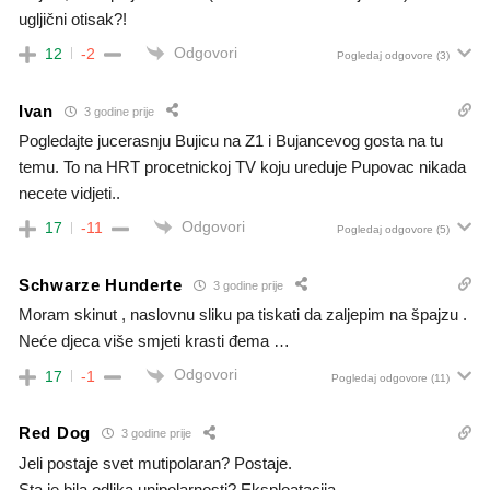
ugljični otisak?!
Odgovori
12
-2
Pogledaj odgovore
(3)
Ivan
3 godine prije
Pogledajte jucerasnju Bujicu na Z1 i Bujancevog gosta na tu
temu. To na HRT procetnickoj TV koju ureduje Pupovac nikada
necete vidjeti..
Odgovori
17
-11
Pogledaj odgovore
(5)
Schwarze Hunderte
3 godine prije
Moram skinut , naslovnu sliku pa tiskati da zaljepim na špajzu .
Neće djeca više smjeti krasti đema …
Odgovori
17
-1
Pogledaj odgovore
(11)
Red Dog
3 godine prije
Jeli postaje svet mutipolaran? Postaje.
Sta je bila odlika unipolarnosti? Eksploatacija.