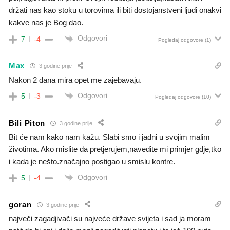
držati nas kao stoku u torovima ili biti dostojanstveni ljudi onakvi
kakve nas je Bog dao.
Odgovori
7
-4
Pogledaj odgovore
(1)
Max
3 godine prije
Nakon 2 dana mira opet me zajebavaju.
Odgovori
5
-3
Pogledaj odgovore
(10)
Bili Piton
3 godine prije
Bit će nam kako nam kažu. Slabi smo i jadni u svojim malim
životima. Ako mislite da pretjerujem,navedite mi primjer gdje,tko
i kada je nešto.značajno postigao u smislu kontre.
Odgovori
5
-4
goran
3 godine prije
največi zagadjivači su najveće države svijeta i sad ja moram