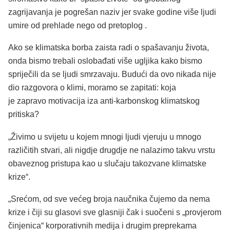
zagrijavanja je pogrešan naziv jer svake godine više ljudi
umire od prehlade nego od pretoplog .
Ako se klimatska borba zaista radi o spašavanju života,
onda bismo trebali oslobađati više ugljika kako bismo
spriječili da se ljudi smrzavaju. Budući da ovo nikada nije
dio razgovora o klimi, moramo se zapitati: koja
je zapravo motivacija iza anti-karbonskog klimatskog
pritiska?
„Živimo u svijetu u kojem mnogi ljudi vjeruju u mnogo
različitih stvari, ali nigdje drugdje ne nalazimo takvu vrstu
obaveznog pristupa kao u slučaju takozvane klimatske
krize“.
„Srećom, od sve većeg broja naučnika čujemo da nema
krize i čiji su glasovi sve glasniji čak i suočeni s „provjerom
činjenica“ korporativnih medija i drugim preprekama