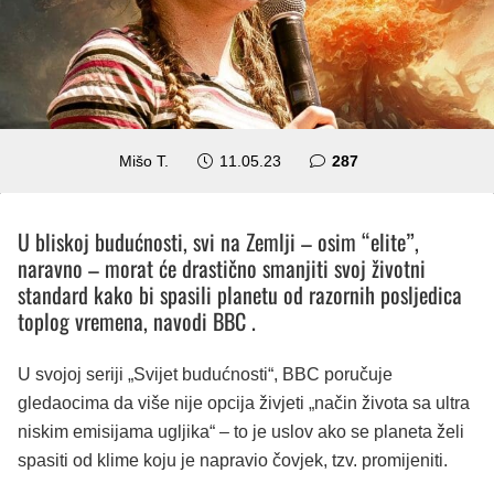
komentara
Mišo T.
11.05.23
287
U bliskoj budućnosti, svi na Zemlji – osim “elite”,
naravno – morat će drastično smanjiti svoj životni
standard kako bi spasili planetu od razornih posljedica
toplog vremena, navodi BBC .
U svojoj seriji „Svijet budućnosti“, BBC poručuje
gledaocima da više nije opcija živjeti „način života sa ultra
niskim emisijama ugljika“ – to je uslov ako se planeta želi
spasiti od klime koju je napravio čovjek, tzv. promijeniti.