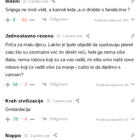
mileni
3 godine prije
Snijega ne moš vidit, a kamoli leda ,a vi drobite o fanaticima ?
Odgovori
8
-81
Pogledaj odgovore
(36)
Jednostavno receno
3 godine prije
Priča za malu djecu. Lakše je ljude ubjediti da spašavaju planet
zato što su siromašni već im direkt reći, hebi ga nema više
đaba, nema robova koji su za vas radili, mi elita smo našli nove
robove koji će raditi više za manje i zašto to da dijelimo s
vamam?
Odgovori
58
-3
Pogledaj odgovore
(8)
Krah civilizacije
3 godine prije
Gretardacija
Odgovori
78
-4
Pogledaj odgovore
(3)
Noppo
3 godine prije