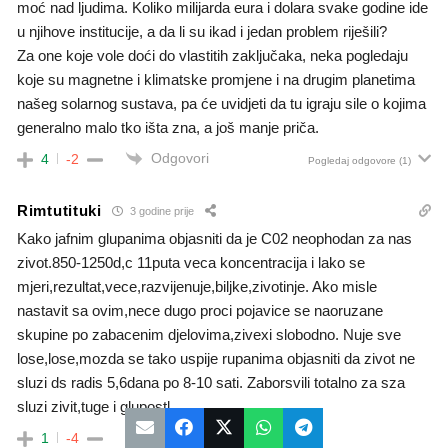
moć nad ljudima. Koliko milijarda eura i dolara svake godine ide
u njihove institucije, a da li su ikad i jedan problem riješili?
Za one koje vole doći do vlastitih zaključaka, neka pogledaju
koje su magnetne i klimatske promjene i na drugim planetima
našeg solarnog sustava, pa će uvidjeti da tu igraju sile o kojima
generalno malo tko išta zna, a još manje priča.
Odgovori
4
-2
Pogledaj odgovore
(1)
Rimtutituki
3 godine prije
Kako jafnim glupanima objasniti da je C02 neophodan za nas
zivot.850-1250d,c 11puta veca koncentracija i lako se
mjeri,rezultat,vece,razvijenuje,biljke,zivotinje. Ako misle
nastavit sa ovim,nece dugo proci pojavice se naoruzane
skupine po zabacenim djelovima,zivexi slobodno. Nuje sve
lose,lose,mozda se tako uspije rupanima objasniti da zivot ne
sluzi ds radis 5,6dana po 8-10 sati. Zaborsvili totalno za sza
sluzi zivit,tuge i glupostl
Odgovori
1
-4