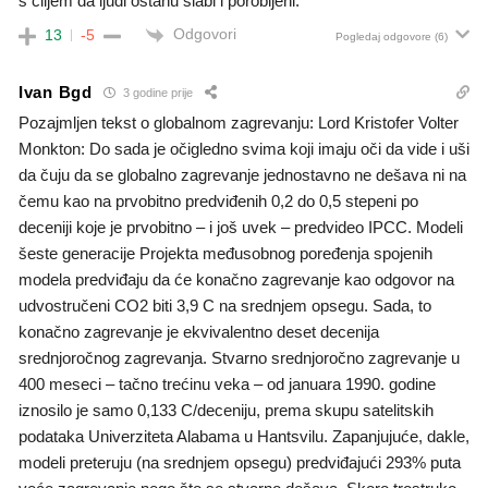
s ciljem da ljudi ostanu slabi i porobljeni.
Odgovori
13
-5
Pogledaj odgovore
(6)
Ivan Bgd
3 godine prije
Pozajmljen tekst o globalnom zagrevanju: Lord Kristofer Volter
Monkton: Do sada je očigledno svima koji imaju oči da vide i uši
da čuju da se globalno zagrevanje jednostavno ne dešava ni na
čemu kao na prvobitno predviđenih 0,2 do 0,5 stepeni po
deceniji koje je prvobitno – i još uvek – predvideo IPCC. Modeli
šeste generacije Projekta međusobnog poređenja spojenih
modela predviđaju da će konačno zagrevanje kao odgovor na
udvostručeni CO2 biti 3,9 C na srednjem opsegu. Sada, to
konačno zagrevanje je ekvivalentno deset decenija
srednjoročnog zagrevanja. Stvarno srednjoročno zagrevanje u
400 meseci – tačno trećinu veka – od januara 1990. godine
iznosilo je samo 0,133 C/deceniju, prema skupu satelitskih
podataka Univerziteta Alabama u Hantsvilu. Zapanjujuće, dakle,
modeli preteruju (na srednjem opsegu) predviđajući 293% puta