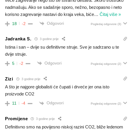
veće zagrevanje nego što se stvarno dešava. Skoro trostruko
nadmašuju. Ako se sadašnje sporo, nežno, bezopasno i neto
korisno zagrevanje nastavi do kraja veka, biće
…
Čitaj više »
Odgovori
18
-2
Pogledaj odgovore
(3)
Jadranka S.
3 godine prije
Istina i san – dvije su definitivne struje. Sve je sadrzano u te
dvije struje.
Odgovori
5
-2
Pogledaj odgovore
(2)
Zizi
3 godine prije
A što je najgore globalisti će čupati i drveće jer ona isto
proizvode CO2
Odgovori
11
-4
Pogledaj odgovore
(2)
Promijene
3 godine prije
Definitivno smo na povijesno niskoj razini CO2, bliže ledenom