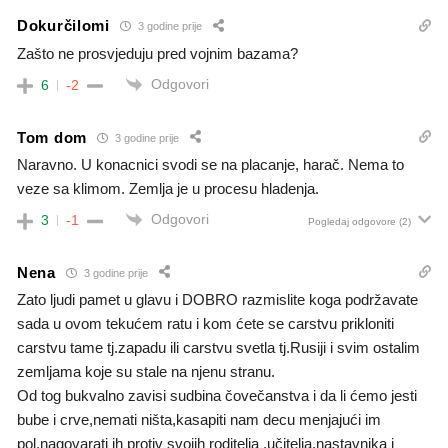
Dokurčilomi
3 godine prije
Zašto ne prosvjeduju pred vojnim bazama?
Odgovori
6
-2
Tom dom
3 godine prije
Naravno. U konacnici svodi se na placanje, harač. Nema to
veze sa klimom. Zemlja je u procesu hladenja.
Odgovori
3
-1
Pogledaj odgovore
(2)
Nena
3 godine prije
Zato ljudi pamet u glavu i DOBRO razmislite koga podržavate
sada u ovom tekućem ratu i kom ćete se carstvu prikloniti
carstvu tame tj.zapadu ili carstvu svetla tj.Rusiji i svim ostalim
zemljama koje su stale na njenu stranu.
Od tog bukvalno zavisi sudbina čovečanstva i da li ćemo jesti
bube i crve,nemati ništa,kasapiti nam decu menjajući im
pol,nagovarati ih protiv svojih roditelja ,učitelja,nastavnika i