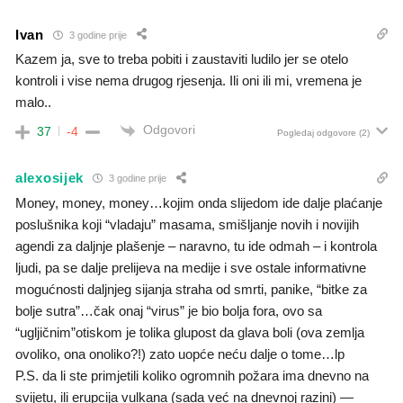
Ivan
3 godine prije
Kazem ja, sve to treba pobiti i zaustaviti ludilo jer se otelo
kontroli i vise nema drugog rjesenja. Ili oni ili mi, vremena je
malo..
Odgovori
37
-4
Pogledaj odgovore
(2)
alexosijek
3 godine prije
Money, money, money…kojim onda slijedom ide dalje plaćanje
poslušnika koji “vladaju” masama, smišljanje novih i novijih
agendi za daljnje plašenje – naravno, tu ide odmah – i kontrola
ljudi, pa se dalje prelijeva na medije i sve ostale informativne
mogućnosti daljnjeg sijanja straha od smrti, panike, “bitke za
bolje sutra”…čak onaj “virus” je bio bolja fora, ovo sa
“ugljičnim”otiskom je tolika glupost da glava boli (ova zemlja
ovoliko, ona onoliko?!) zato uopće neću dalje o tome…lp
P.S. da li ste primjetili koliko ogromnih požara ima dnevno na
svijetu, ili erupcija vulkana (sada već na dnevnoj razini) —