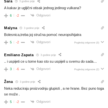
Sara
3 godine prije
A kakav je ugljični otisak jednog jedinog vulkana?
Odgovori
6
-2
Malyna
3 godine prije
Bolesnica,treba joj stručna pomoć neuropsihijatra
Odgovori
5
-2
Pogledaj odgovore
(3)
Emiliano Zapata
3 godine prije
.. i uspijeti ce u tome kao sto su uspijeli u svemu do sada…
Odgovori
3
-6
Pogledaj odgovore
(2)
Žena
3 godine prije
Neka reduciraju proizvodnju glupisti , a ne hrane. Bez puno toga
se može .
Odgovori
5
-2