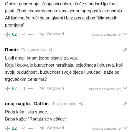
Oni se pripremaju. Znaju oni dobro, da če standard ljudima
pasti. Zbog ekonomskog kolapsa jer su upropastili ekonomiju.
Ali ljudima če reči da su gladni i bez posla zbog “klimatskih
promjena”.
Odgovori
62
-4
Pogledaj odgovore
(4)
Damir
3 godine prije
Ljudi dragi, imam jedno pitanje za vas.
Koja i kakva je budućnost naraštaja, pojedinaca i društva, koji
svoju budućnost , budućnost svoje djece i unučadi, traže po
trgovačkim centrima?
Odgovori
62
-1
Pogledaj odgovore
(17)
onaj najglu...Dalton
3 godine prije
Pada kiša i sija sunce…
Baba kaže: “Rađaju se vještice”!!
Odgovori
12
-4
Pogledaj odgovore
(1)