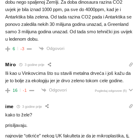
dobu nego spaljenoj Zemlji. Za doba dinosaura razina CO2
uvjek je bila iznad 1000 ppm, pa sve do 4000ppm, kad je i
Antarktika bila zelena. Od tada razina CO2 pada i Antarktika se
ponovo zaledila nekih 30 milijuna godina unazad, a Greenland
samo 3 milijuna godina unazad. Od tada smo tehnički jos uvijek
u ledenom dobu.
Odgovori
6
-3
Miro
3 godine prije
Ili kao u Vinkovcima što su stavili metalna drveća i još kažu da
je to bolje za ekologiju jer je drvo zeleno tokom cele godine.
Odgovori
16
-1
Pogledaj odgovore
(5)
ime
3 godine prije
kako to žele?
prisiljavaju.
najnovije “otkriće” nekog UK fakulteta je da je mikroplastika, tj,