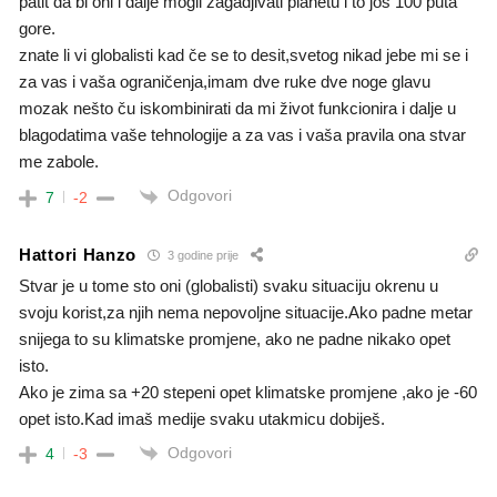
patit da bi oni i dalje mogli zagadjivati planetu i to još 100 puta
gore.
znate li vi globalisti kad če se to desit,svetog nikad jebe mi se i
za vas i vaša ograničenja,imam dve ruke dve noge glavu
mozak nešto ču iskombinirati da mi život funkcionira i dalje u
blagodatima vaše tehnologije a za vas i vaša pravila ona stvar
me zabole.
Odgovori
7
-2
Hattori Hanzo
3 godine prije
Stvar je u tome sto oni (globalisti) svaku situaciju okrenu u
svoju korist,za njih nema nepovoljne situacije.Ako padne metar
snijega to su klimatske promjene, ako ne padne nikako opet
isto.
Ako je zima sa +20 stepeni opet klimatske promjene ,ako je -60
opet isto.Kad imaš medije svaku utakmicu dobiješ.
Odgovori
4
-3