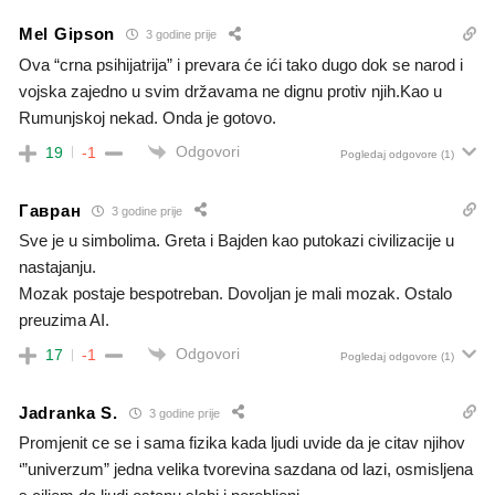
Mel Gipson
3 godine prije
Ova “crna psihijatrija” i prevara će ići tako dugo dok se narod i
vojska zajedno u svim državama ne dignu protiv njih.Kao u
Rumunjskoj nekad. Onda je gotovo.
Odgovori
19
-1
Pogledaj odgovore
(1)
Гавран
3 godine prije
Sve je u simbolima. Greta i Bajden kao putokazi civilizacije u
nastajanju.
Mozak postaje bespotreban. Dovoljan je mali mozak. Ostalo
preuzima AI.
Odgovori
17
-1
Pogledaj odgovore
(1)
Jadranka S.
3 godine prije
Promjenit ce se i sama fizika kada ljudi uvide da je citav njihov
‘”univerzum” jedna velika tvorevina sazdana od lazi, osmisljena