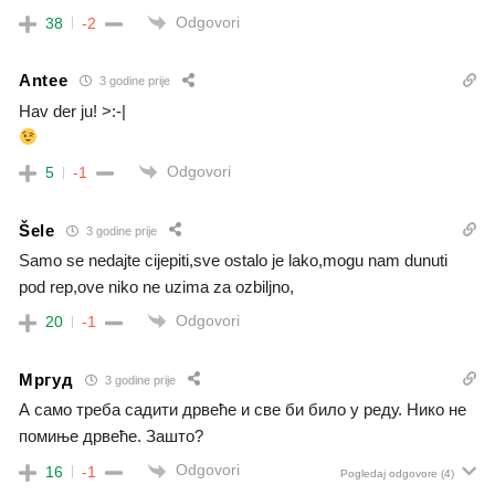
Odgovori
38
-2
Antee
3 godine prije
Hav der ju! >:-|
Odgovori
5
-1
Šele
3 godine prije
Samo se nedajte cijepiti,sve ostalo je lako,mogu nam dunuti
pod rep,ove niko ne uzima za ozbiljno,
Odgovori
20
-1
Мргуд
3 godine prije
А само треба садити дрвеће и све би било у реду. Нико не
помиње дрвеће. Зашто?
Odgovori
16
-1
Pogledaj odgovore
(4)