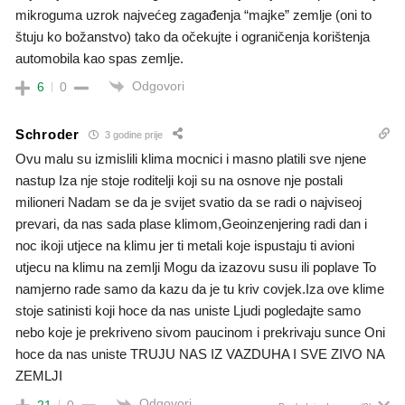
mikroguma uzrok najvećeg zagađenja “majke” zemlje (oni to
štuju ko božanstvo) tako da očekujte i ograničenja korištenja
automobila kao spas zemlje.
Odgovori
6
0
Schroder
3 godine prije
Ovu malu su izmislili klima mocnici i masno platili sve njene
nastup Iza nje stoje roditelji koji su na osnove nje postali
milioneri Nadam se da je svijet svatio da se radi o najviseoj
prevari, da nas sada plase klimom,Geoinzenjering radi dan i
noc ikoji utjece na klimu jer ti metali koje ispustaju ti avioni
utjecu na klimu na zemlji Mogu da izazovu susu ili poplave To
namjerno rade samo da kazu da je tu kriv covjek.Iza ove klime
stoje satinisti koji hoce da nas uniste Ljudi pogledajte samo
nebo koje je prekriveno sivom paucinom i prekrivaju sunce Oni
hoce da nas uniste TRUJU NAS IZ VAZDUHA I SVE ZIVO NA
ZEMLJI
Odgovori
21
0