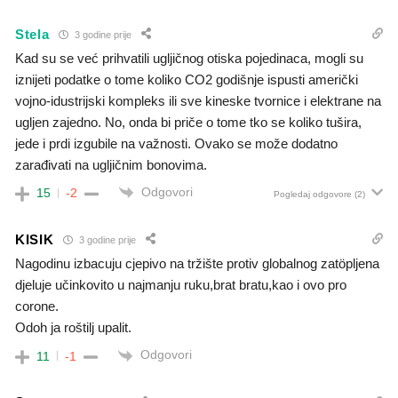
Stela
3 godine prije
Kad su se već prihvatili ugljičnog otiska pojedinaca, mogli su
iznijeti podatke o tome koliko CO2 godišnje ispusti američki
vojno-idustrijski kompleks ili sve kineske tvornice i elektrane na
ugljen zajedno. No, onda bi priče o tome tko se koliko tušira,
jede i prdi izgubile na važnosti. Ovako se može dodatno
zarađivati na ugljičnim bonovima.
Odgovori
15
-2
Pogledaj odgovore
(2)
KISIK
3 godine prije
Nagodinu izbacuju cjepivo na tržište protiv globalnog zatöpljena
djeluje učinkovito u najmanju ruku,brat bratu,kao i ovo pro
corone.
Odoh ja roštilj upalit.
Odgovori
11
-1