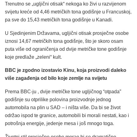
Trenutno se „ugljični otisak“ nekoga ko živi u razvijenom
svijetu kreće od 4,46 metričkih tona godišnje u Francuskoj,
pa sve do 15,43 metričkih tona godišnje u Kanadi.
U Sjedinjenim Državama, ugljični otisak prosječne osobe
iznosi 14,67 metričkih tona godišnje, što je skoro osam
puta više od ograničenja od dvije metričke tone godišnje
koje predlaže „zeleni“ kult.
BBC je zgodno izostavio Kinu, koja proizvodi daleko
više zagađenja od bilo koje zemlje na svijetu
Prema BBC-ju , dvije metričke tone ugljičnog “otpada”
godišnje su otprilike polovina proizvodnje jednog
automobila na plin u SAD – i ništa više. Da bi se život
održao ispod te granice, automobili bi morali nestati, kao i
potrošnja energije, jedenje mesa i još mnogo toga.
Životni stil prosječne osobe morao bi se dramatično