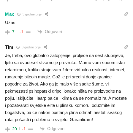
Max
3 godine prije
Užas.
Odgovori
7
-1
Tim
3 godine prije
Je, treba, ovo globalno zatopljenje, proljeće sa šest stupnjeva,
ljeto sa dvadeset stvarno je prevruće. Mamu vam sodomitsku
retardiranu, koliko struje vam ždere virtualna realnost, internet,
rudarenje bitcoin magle. Co2 je pri sredini donje granice
pogodne za život. Ako ga je malo više sadite šume, vi
pekmezasti psihopatski dripci ionako ništa ne proizvodite na
polju. Isključite Haarp pa će i klima da se normalizira. A možete
i pozatvarati svjetske elite u plinsku komoru, oduzmite im
bogatstva, pa će nakon puštanja plina odmah nestati svakog
rata, pošasti i problema u svijetu. Garantiram!
Odgovori
20
-1