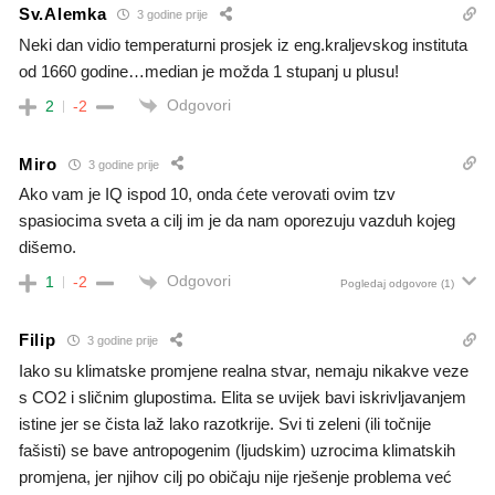
Sv.Alemka
3 godine prije
Neki dan vidio temperaturni prosjek iz eng.kraljevskog instituta
od 1660 godine…median je možda 1 stupanj u plusu!
Odgovori
2
-2
Miro
3 godine prije
Ako vam je IQ ispod 10, onda ćete verovati ovim tzv
spasiocima sveta a cilj im je da nam oporezuju vazduh kojeg
dišemo.
Odgovori
1
-2
Pogledaj odgovore
(1)
Filip
3 godine prije
Iako su klimatske promjene realna stvar, nemaju nikakve veze
s CO2 i sličnim glupostima. Elita se uvijek bavi iskrivljavanjem
istine jer se čista laž lako razotkrije. Svi ti zeleni (ili točnije
fašisti) se bave antropogenim (ljudskim) uzrocima klimatskih
promjena, jer njihov cilj po običaju nije rješenje problema već