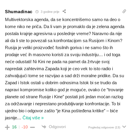
Shumadinac
3 godine prije
Multivektorska agenda, da se koncentrišemo samo na deo o
kome niko ne priča. Da li vam je promaklo da je zelena agenda
postala krajnje agresivna u poslednje vreme? Naravno da nije
ali da li ste to povezali sa konfrontacijom sa Rusijom i Kinom?
Rusija je veliki proizvođeč fosilnih goriva i ne samo što ih
prodaje već ih masovno koristi za svoju industriju… i od toga
neće odustati! Ni Kini ne pada na pamet da žrtvuje svoj
napredak zahtevima Zapada koji je ceo vek to isto radio i
zahvaljujući tome se razvijao a sad drži moralne pridike. Da su
Zapad i Istok ostali u dobrim odnosima Istok bi se trudio da
napravi kompromise koliko god je moguće, ovako će “trovanje
planete od strane Rusije i Kine” postati još jedan moćan razlog
za održavanje i neprestano produbljivanje konfrontacije. To bi
ujedno bio i odgovor zašto “je Kina pošteđena kritike” – biće
jasnije
…
Čitaj više »
Odgovori
16
-10
Pogledaj odgovore
(13)