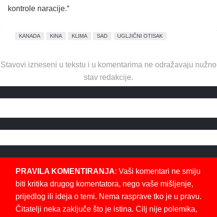
kontrole naracije.“
KANADA
KINA
KLIMA
SAD
UGLJIČNI OTISAK
Stavovi izneseni u tekstu i u komentarima ne odražavaju nužno
stav redakcije.
PRAVILA KOMENTIRANJA
: Vaši komentari ne smiju
biti kritika drugog komentatora, nego vaše mišljenje,
prijedlog ili ideja o temi. Nema rasprave tko je u pravu.
Čitatelji neka zaključe što je istina. Cilj nije polemika,