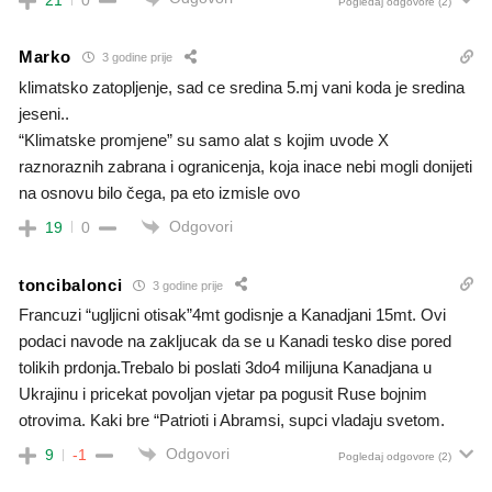
Pogledaj odgovore
(2)
Marko
3 godine prije
klimatsko zatopljenje, sad ce sredina 5.mj vani koda je sredina
jeseni..
“Klimatske promjene” su samo alat s kojim uvode X
raznoraznih zabrana i ogranicenja, koja inace nebi mogli donijeti
na osnovu bilo čega, pa eto izmisle ovo
Odgovori
19
0
toncibalonci
3 godine prije
Francuzi “ugljicni otisak”4mt godisnje a Kanadjani 15mt. Ovi
podaci navode na zakljucak da se u Kanadi tesko dise pored
tolikih prdonja.Trebalo bi poslati 3do4 milijuna Kanadjana u
Ukrajinu i pricekat povoljan vjetar pa pogusit Ruse bojnim
otrovima. Kaki bre “Patrioti i Abramsi, supci vladaju svetom.
Odgovori
9
-1
Pogledaj odgovore
(2)