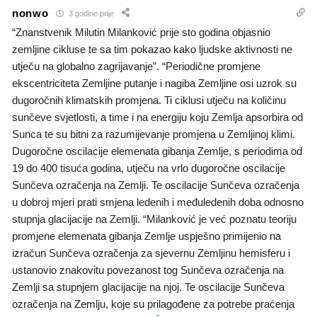
nonwo
3 godine prije
“Znanstvenik Milutin Milanković prije sto godina objasnio
zemljine cikluse te sa tim pokazao kako ljudske aktivnosti ne
utječu na globalno zagrijavanje”. “Periodične promjene
ekscentriciteta Zemljine putanje i nagiba Zemljine osi uzrok su
dugoročnih klimatskih promjena. Ti ciklusi utječu na količinu
sunčeve svjetlosti, a time i na energiju koju Zemlja apsorbira od
Sunca te su bitni za razumijevanje promjena u Zemljinoj klimi.
Dugoročne oscilacije elemenata gibanja Zemlje, s periodima od
19 do 400 tisuća godina, utječu na vrlo dugoročne oscilacije
Sunčeva ozračenja na Zemlji. Te oscilacije Sunčeva ozračenja
u dobroj mjeri prati smjena ledenih i međuledenih doba odnosno
stupnja glacijacije na Zemlji. “Milanković je već poznatu teoriju
promjene elemenata gibanja Zemlje uspješno primijenio na
izračun Sunčeva ozračenja za sjevernu Zemljinu hemisferu i
ustanovio znakovitu povezanost tog Sunčeva ozračenja na
Zemlji sa stupnjem glacijacije na njoj. Te oscilacije Sunčeva
ozračenja na Zemlju, koje su prilagođene za potrebe praćenja