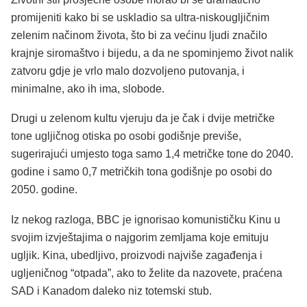
promijeniti kako bi se uskladio sa ultra-niskougljičnim
zelenim načinom života, što bi za većinu ljudi značilo
krajnje siromaštvo i bijedu, a da ne spominjemo život nalik
zatvoru gdje je vrlo malo dozvoljeno putovanja, i
minimalne, ako ih ima, slobode.
Drugi u zelenom kultu vjeruju da je čak i dvije metričke
tone ugljičnog otiska po osobi godišnje previše,
sugerirajući umjesto toga samo 1,4 metričke tone do 2040.
godine i samo 0,7 metričkih tona godišnje po osobi do
2050. godine.
Iz nekog razloga, BBC je ignorisao komunističku Kinu u
svojim izvještajima o najgorim zemljama koje emituju
ugljik. Kina, ubedljivo, proizvodi najviše zagađenja i
ugljeničnog “otpada”, ako to želite da nazovete, praćena
SAD i Kanadom daleko niz totemski stub.