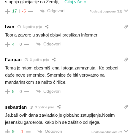
stupnja glacijacije na Zemlji,
…
Čitaj više »
Odgovori
17
-5
Pogledaj odgovore
(12)
Ivan
3 godine prije
Teoria zavere u svakoj objavi preslikan Informer
Odgovori
4
0
Гавран
3 godine prije
Tema je ratom obesmišljena i stoga zamrznuta . Ko pobedi
daće nove smernice. Smernice će biti verovatno na
mandarinskom sa nešto ćirilice.
Odgovori
8
0
sebastian
3 godine prije
Je,baš ovih dana zavladalo je globalno zatupljenje.Nosim
jesensku garderobu kako bih se zaštitio od njega.
Odgovori
9
-1
Pogledaj odgovore
(2)