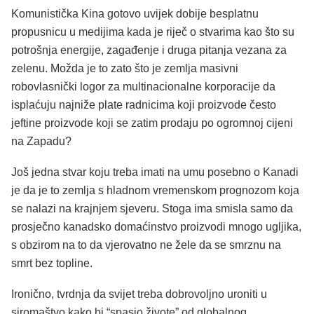
Komunistička Kina gotovo uvijek dobije besplatnu
propusnicu u medijima kada je riječ o stvarima kao što su
potrošnja energije, zagađenje i druga pitanja vezana za
zelenu. Možda je to zato što je zemlja masivni
robovlasnički logor za multinacionalne korporacije da
isplaćuju najniže plate radnicima koji proizvode često
jeftine proizvode koji se zatim prodaju po ogromnoj cijeni
na Zapadu?
Još jedna stvar koju treba imati na umu posebno o Kanadi
je da je to zemlja s hladnom vremenskom prognozom koja
se nalazi na krajnjem sjeveru. Stoga ima smisla samo da
prosječno kanadsko domaćinstvo proizvodi mnogo ugljika,
s obzirom na to da vjerovatno ne žele da se smrznu na
smrt bez topline.
Ironično, tvrdnja da svijet treba dobrovoljno uroniti u
siromaštvo kako bi “spasio živote” od globalnog