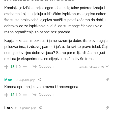
Komisija je izišla s prijedlogom da se digitalne potvrde izdaju i
osobama koje sudjeluju u kliničkim ispitivanjima cjepiva nakon
što su se proizvođači cjepiva suočili s poteškoćama da dobiju
dobrovoljce za ispitivanja budući da su mnoge članice uvele
razna ograničenja za osobe bez potvrda.
Kopija teksta s imbeksu, ili ja ne razumije dobro ili se ovi rugaju
pelcovanima, i zdravoj pameti i još uz to svi se prave telad. Čuj
nemaju dovoljno dobrovoljaca? Samo par milijardi. Jasno ljudi
rekli da je eksperimentalno cijepivo, pa šta ti više treba.
Odgovori
18
0
Pogledaj odgovore
(2)
Max
4 godine prije
Korona oprema je sva otrovna i kancerogena-
Odgovori
12
0
Lara
4 godine prije