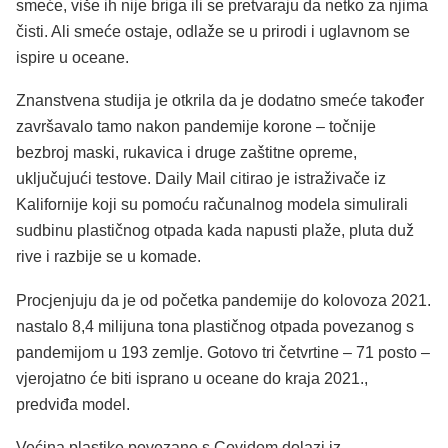
smeće, više ih nije briga ili se pretvaraju da netko za njima
čisti. Ali smeće ostaje, odlaže se u prirodi i uglavnom se
ispire u oceane.
Znanstvena studija je otkrila da je dodatno smeće također
završavalo tamo nakon pandemije korone – točnije
bezbroj maski, rukavica i druge zaštitne opreme,
uključujući testove. Daily Mail citirao je istraživače iz
Kalifornije koji su pomoću računalnog modela simulirali
sudbinu plastičnog otpada kada napusti plaže, pluta duž
rive i razbije se u komade.
Procjenjuju da je od početka pandemije do kolovoza 2021.
nastalo 8,4 milijuna tona plastičnog otpada povezanog s
pandemijom u 193 zemlje. Gotovo tri četvrtine – 71 posto –
vjerojatno će biti isprano u oceane do kraja 2021.,
predviđa model.
Većina plastike povezane s Covidom dolazi iz