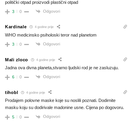
politički otpad proizvodi plastični otpad
Odgovori
3
0
Kardinale
4 godine prije
WHO medicinsko psiholoski teror nad planetom
Odgovori
3
0
Mali zloco
4 godine prije
Jadna ova divna planeta,stvarno ljudski rod je ne zasluzuju.
Odgovori
6
0
tihobl
4 godine prije
Prodajem polovne maske koje su noslili poznati. Dodirnite
masku koju su dodirivale madonine usne. Cijena po dogovoru.
Odgovori
5
0