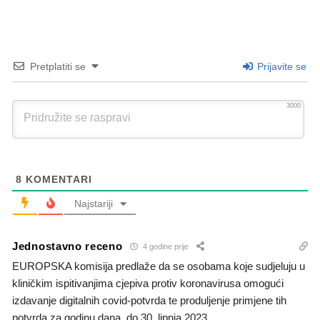
Pretplatiti se
Prijavite se
3000
8
KOMENTARI
Najstariji
Jednostavno receno
4 godine prije
EUROPSKA komisija predlaže da se osobama koje sudjeluju u
kliničkim ispitivanjima cjepiva protiv koronavirusa omogući
izdavanje digitalnih covid-potvrda te produljenje primjene tih
potvrda za godinu dana, do 30. lipnja 2023.