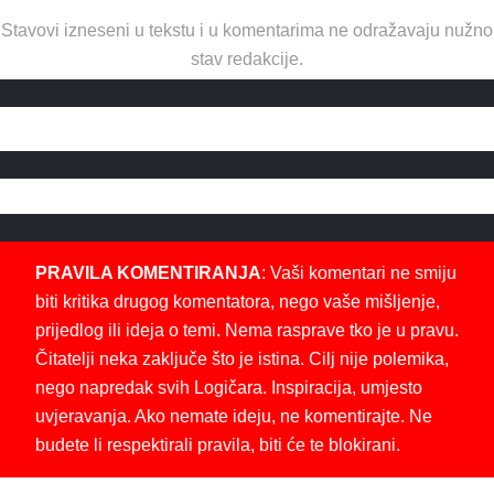
Stavovi izneseni u tekstu i u komentarima ne odražavaju nužno
stav redakcije.
PRAVILA KOMENTIRANJA
: Vaši komentari ne smiju
biti kritika drugog komentatora, nego vaše mišljenje,
prijedlog ili ideja o temi. Nema rasprave tko je u pravu.
Čitatelji neka zaključe što je istina. Cilj nije polemika,
nego napredak svih Logičara. Inspiracija, umjesto
uvjeravanja. Ako nemate ideju, ne komentirajte. Ne
budete li respektirali pravila, biti će te blokirani.