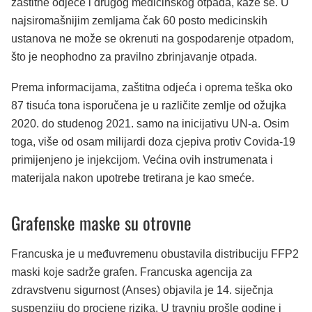
zaštitne odjeće i drugog medicinskog otpada, kaže se. U
najsiromašnijim zemljama čak 60 posto medicinskih
ustanova ne može se okrenuti na gospodarenje otpadom,
što je neophodno za pravilno zbrinjavanje otpada.
Prema informacijama, zaštitna odjeća i oprema teška oko
87 tisuća tona isporučena je u različite zemlje od ožujka
2020. do studenog 2021. samo na inicijativu UN-a. Osim
toga, više od osam milijardi doza cjepiva protiv Covida-19
primijenjeno je injekcijom. Većina ovih instrumenata i
materijala nakon upotrebe tretirana je kao smeće.
Grafenske maske su otrovne
Francuska je u međuvremenu obustavila distribuciju FFP2
maski koje sadrže grafen. Francuska agencija za
zdravstvenu sigurnost (Anses) objavila je 14. siječnja
suspenziju do procjene rizika. U travnju prošle godine i