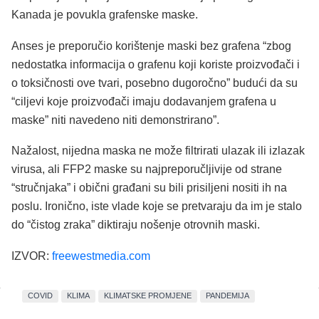
Kanada je povukla grafenske maske.
Anses je preporučio korištenje maski bez grafena “zbog
nedostatka informacija o grafenu koji koriste proizvođači i
o toksičnosti ove tvari, posebno dugoročno” budući da su
“ciljevi koje proizvođači imaju dodavanjem grafena u
maske” niti navedeno niti demonstrirano”.
Nažalost, nijedna maska ​​ne može filtrirati ulazak ili izlazak
virusa, ali FFP2 maske su najpreporučljivije od strane
“stručnjaka” i obični građani su bili prisiljeni nositi ih na
poslu. Ironično, iste vlade koje se pretvaraju da im je stalo
do “čistog zraka” diktiraju nošenje otrovnih maski.
IZVOR:
freewestmedia.com
COVID
KLIMA
KLIMATSKE PROMJENE
PANDEMIJA