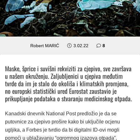
komentara
Robert MARIĆ
3.02.22
8
Maske, šprice i suvišni rekviziti za cjepivo, sve završava
u našem okruženju. Zaljubljenici u cjepiva međutim
tvrde da im je stalo do okoliša i klimatskih promjena,
no europski statistički ured Eurostat zaustavio je
prikupljanje podataka o stvaranju medicinskog otpada.
Kanadski dnevnik National Post predložio je da se
putovnice za cjepivo prošire kako bi uključile ocjenu
ugljika, a Forbes je tvrdio da bi digitalni ID-ovi mogli
pomoći u ublažavanju “ogromnog izazova otpada”.