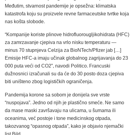
Međutim, stvarnost pandemije je opsežna: klimatska
katastrofa koju su proizvele revne farmaceutske tvrtke koja
nas košta slobode.
“Kompanije koriste plinove hidrofluorougljikohidrata (HFC)
za zamrzavanje cjepiva na vrlo nisku temperaturu —
minus 70 stupnjeva Celzija za BioNTech/Pfizer jab […]
Emisije HFC-a imaju učinak globalnog zagrijavanja do 23
000 puta veći od CO2”, navodi Politico. Francuski
dužnosnici izračunali su da će do 30 posto doza cjepiva
biti uništeno zbog logističkih ograničenja.
Pandemija korone sa sobom je donijela sve vrste
“nuspojava”. Jedno od njih je plastično smeće. Ne samo
da mase maski završavaju na ulicama, u šumama ili
oceanima, već postoje i tone medicinskog otpada,
takozvanog “opasnog otpada”, kako je objavio njemački
list Bild.