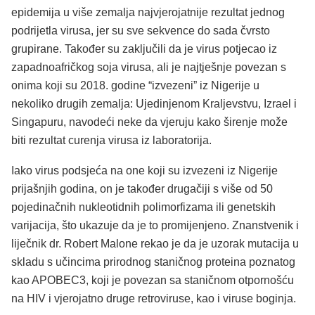
epidemija u više zemalja najvjerojatnije rezultat jednog
podrijetla virusa, jer su sve sekvence do sada čvrsto
grupirane. Također su zaključili da je virus potjecao iz
zapadnoafričkog soja virusa, ali je najtješnje povezan s
onima koji su 2018. godine “izvezeni” iz Nigerije u
nekoliko drugih zemalja: Ujedinjenom Kraljevstvu, Izrael i
Singapuru, navodeći neke da vjeruju kako širenje može
biti rezultat curenja virusa iz laboratorija.
Iako virus podsjeća na one koji su izvezeni iz Nigerije
prijašnjih godina, on je također drugačiji s više od 50
pojedinačnih nukleotidnih polimorfizama ili genetskih
varijacija, što ukazuje da je to promijenjeno. Znanstvenik i
liječnik dr. Robert Malone rekao je da je uzorak mutacija u
skladu s učincima prirodnog staničnog proteina poznatog
kao APOBEC3, koji je povezan sa staničnom otpornošću
na HIV i vjerojatno druge retroviruse, kao i viruse boginja.