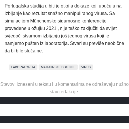
Portugalska studija u biti je otkrila dokaze koji upućuju na
izbijanje kao rezultat snažno manipuliranog virusa. Sa
simulacijom Münchenske sigurnosne konferencije
provedene u ožujku 2021., nije teško zaključiti da svijet
svjedoči stvarnom izbijanju još jednog virusa koji je
namjerno pušten iz laboratorija. Stvari su previše neobične
da bi bile slučajne.
LABORATORIJA
MAJMUNSKE BOGINJE
VIRUS
Stavovi izneseni u tekstu i u komentarima ne odražavaju nužno
stav redakcije.