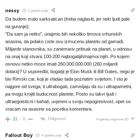
nessy
4 godine prije
Da budem malo sarksatican (treba naglasiti, jer neki ljudi pale
na guranje);
“Da sam ja netko”, unajmio bih nekoliko timova vrhunskih
asasina, da polako ciste ovu izmucenu planetu od gamadi.
Miljarde stanovnika, su zanemariv pritisak na planet, u odnosu
na onaj koji stvara 100-200 najbogatijih/najmocnijih. Po kojem
osnovu netko moze imati 260.000.000.000 (260 miljardi
dolara)? U usporedbi, bogatiji je Elon Musk ili Bill Gates, nego je
bio Rimski car, koji je vladao tada poznatim svijetom. I sto je
najgore od svega, ti ultrabogati, zamisljaju da su i ultrapametni,
pa mogu krojiti buducnost planete. Posto su takvi ljudi i
ultraegoisticni i bahati, uvjereni u svoju nepogresivost, opet se
vracam na asasine sa pocetka komentara.
Odgovori
11
0
Pogledaj odgovore
(5)
Fallout Boy
4 godine prije