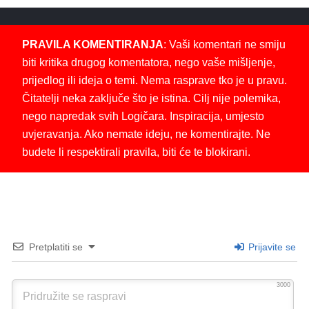
PRAVILA KOMENTIRANJA
: Vaši komentari ne smiju
biti kritika drugog komentatora, nego vaše mišljenje,
prijedlog ili ideja o temi. Nema rasprave tko je u pravu.
Čitatelji neka zaključe što je istina. Cilj nije polemika,
nego napredak svih Logičara. Inspiracija, umjesto
uvjeravanja. Ako nemate ideju, ne komentirajte. Ne
budete li respektirali pravila, biti će te blokirani.
Pretplatiti se
Prijavite se
3000