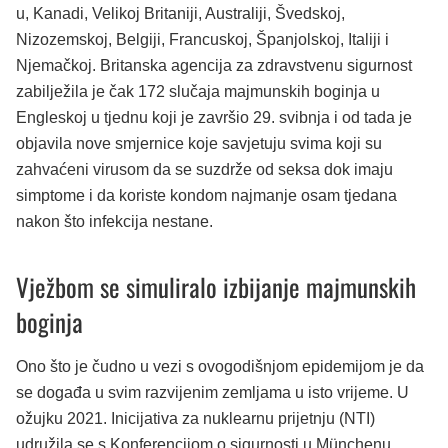
u, Kanadi, Velikoj Britaniji, Australiji, Švedskoj,
Nizozemskoj, Belgiji, Francuskoj, Španjolskoj, Italiji i
Njemačkoj. Britanska agencija za zdravstvenu sigurnost
zabilježila je čak 172 slučaja majmunskih boginja u
Engleskoj u tjednu koji je završio 29. svibnja i od tada je
objavila nove smjernice koje savjetuju svima koji su
zahvaćeni virusom da se suzdrže od seksa dok imaju
simptome i da koriste kondom najmanje osam tjedana
nakon što infekcija nestane.
Vježbom se simuliralo izbijanje majmunskih
boginja
Ono što je čudno u vezi s ovogodišnjom epidemijom je da
se događa u svim razvijenim zemljama u isto vrijeme. U
ožujku 2021. Inicijativa za nuklearnu prijetnju (NTI)
udružila se s Konferencijom o sigurnosti u Münchenu,