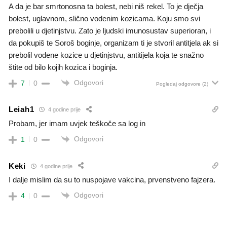
A da je bar smrtonosna ta bolest, nebi niš rekel. To je dječja
bolest, uglavnom, slično vodenim kozicama. Koju smo svi
prebolili u djetinjstvu. Zato je ljudski imunosustav superioran, i
da pokupiš te Soroš boginje, organizam ti je stvoril antitjela ak si
prebolil vodene kozice u djetinjstvu, antitijela koja te snažno
štite od bilo kojih kozica i boginja.
Odgovori
7
0
Pogledaj odgovore
(2)
Leiah1
4 godine prije
Probam, jer imam uvjek teškoče sa log in
Odgovori
1
0
Keki
4 godine prije
I dalje mislim da su to nuspojave vakcina, prvenstveno fajzera.
Odgovori
4
0