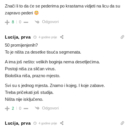
Znači li to da će se pederima po krastama vidjeti na licu da su
zapravo pederi
Odgovori
8
0
Lucija, prva
4 godine prije
50 promijenjenih?
To je ništa za desetke tisuća segmenata.
A ima još nešto: velikih boginja nema desetljećima.
Postoji niša za sličan virus.
Biološka niša, prazno mjesto.
Svi su s jednog mjesta. Znamo i kojeg. I koje zabave.
Treba pričekati još studija.
Ništa nije isključeno.
Odgovori
2
0
Lucija, prva
4 godine prije