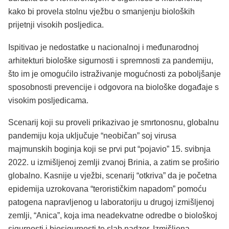
kako bi provela stolnu vježbu o smanjenju bioloških
prijetnji visokih posljedica.
Ispitivao je nedostatke u nacionalnoj i međunarodnoj
arhitekturi biološke sigurnosti i spremnosti za pandemiju,
što im je omogućilo istraživanje mogućnosti za poboljšanje
sposobnosti prevencije i odgovora na biološke događaje s
visokim posljedicama.
Scenarij koji su proveli prikazivao je smrtonosnu, globalnu
pandemiju koja uključuje “neobičan” soj virusa
majmunskih boginja koji se prvi put “pojavio” 15. svibnja
2022. u izmišljenoj zemlji zvanoj Brinia, a zatim se proširio
globalno. Kasnije u vježbi, scenarij “otkriva” da je početna
epidemija uzrokovana “terorističkim napadom” pomoću
patogena napravljenog u laboratoriju u drugoj izmišljenoj
zemlji, “Anica”, koja ima neadekvatne odredbe o biološkoj
sigurnosti i biosigurnosti te slab nadzor. Izmišljena