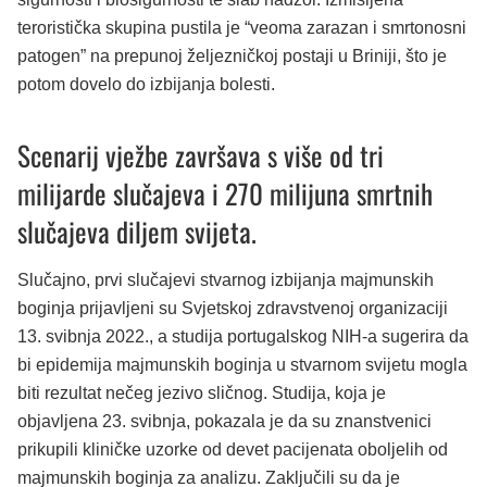
teroristička skupina pustila je “veoma zarazan i smrtonosni
patogen” na prepunoj željezničkoj postaji u Briniji, što je
potom dovelo do izbijanja bolesti.
Scenarij vježbe završava s više od tri
milijarde slučajeva i 270 milijuna smrtnih
slučajeva diljem svijeta.
Slučajno, prvi slučajevi stvarnog izbijanja majmunskih
boginja prijavljeni su Svjetskoj zdravstvenoj organizaciji
13. svibnja 2022., a studija portugalskog NIH-a sugerira da
bi epidemija majmunskih boginja u stvarnom svijetu mogla
biti rezultat nečeg jezivo sličnog. Studija, koja je
objavljena 23. svibnja, pokazala je da su znanstvenici
prikupili kliničke uzorke od devet pacijenata oboljelih od
majmunskih boginja za analizu. Zaključili su da je