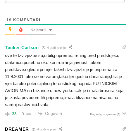
19
KOMENTARI
Najstariji
Tucker Carlson
4 godine prije
sve te tzv.vjezbe su,u biti,pripreme..trening pred predstojecu
utakmicu.posebno oko kontroliranja javnosti tokom
predstave.ogledni primjer takvih tzv.vjezbi je je priprema za
11.9.2001. ako se ne varam,takodjer godinu dana ranije,bila je
vjezba oko potencijalnog teroristickog napada PUTNICKIM
AVIONIMA na blizance u new yorku.cak je i mala brosura koja
je izasla povodom tih priprema,imala blizance na nisanu..na
samoj naslovnici.hvala.
Odgovori
38
0
Pogledaj odgovore
(4)
DREAMER
4 godine prije