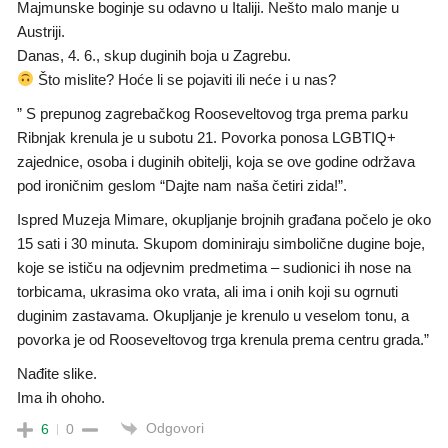
Majmunske boginje su odavno u Italiji. Nešto malo manje u
Austriji.
Danas, 4. 6., skup duginih boja u Zagrebu.
Što mislite? Hoće li se pojaviti ili neće i u nas?
” S prepunog zagrebačkog Rooseveltovog trga prema parku
Ribnjak krenula je u subotu 21. Povorka ponosa LGBTIQ+
zajednice, osoba i duginih obitelji, koja se ove godine održava
pod ironičnim geslom “Dajte nam naša četiri zida!”.
Ispred Muzeja Mimare, okupljanje brojnih građana počelo je oko
15 sati i 30 minuta. Skupom dominiraju simbolične dugine boje,
koje se ističu na odjevnim predmetima – sudionici ih nose na
torbicama, ukrasima oko vrata, ali ima i onih koji su ogrnuti
duginim zastavama. Okupljanje je krenulo u veselom tonu, a
povorka je od Rooseveltovog trga krenula prema centru grada.”
Nađite slike.
Ima ih ohoho.
Odgovori
6
0