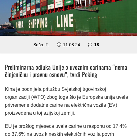
komentara
Saša. F.
11.08.24
18
Preliminarna odluka Unije o uvoznim carinama “nema
činjeničnu i pravnu osnovu”, tvrdi Peking
Kina je podnijela pritužbu Svjetskoj trgovinskoj
organizaciji (WTO) zbog toga što je Europska unija uvela
privremene dodatne carine na električna vozila (EV)
proizvedena u toj azijskoj zemlji.
EU je prošlog mjeseca uvela carine u rasponu od 17,4%
do 37,6% na uvoz kineskih električnih vozila povrh