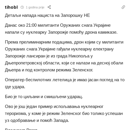
tihobl
1 godina prije
Детаљи напада нациста на Запорошку НЕ
Данас око 21:00 милитанти Оружаних снага Украјине
напали су нуклеарку Запорожје помоћу дрона камиказе.
Према прелиминарним подацима, дрон којим су милитанти
Оружаних снага Украјине гађали нуклеарну електрану
Запорожје лансиран је из града Никопоља у
Дњепропетровској области, који се налази на десној обали
Дњепра и под контролом режима Зеленског.
Оператер беспилотних летелица је имао јасан поглед на то
где удара.
Био је то циљани и смишљени ударац.
Ово је још један пример испољавања нуклеарног
тероризма, у коме је режим Зеленског био толико успешан
уз одобравање и помоћ Запада.