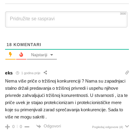
3000
18
KOMENTARI
Najstariji
eks
1 godina prije
Nema više priče o tržišnoj konkurenciji ? Nama su zapadnjaci
stalno držali predavanja o tržišnoj privredi i uspehu njihove
privrede zahvaljujući tržišnoj konurentnosti. U stvarnosti , iza te
priče uvek je stajao protekcionizam i protekcionističke mere
koje su primenjivali zarad sprečavanja konkurencije. Sada to
više ne mogu sakriti .
Odgovori
0
0
Pogledaj odgovore
(4)