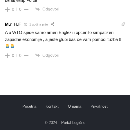
Владимир Рогов
Odgovori
0
0
M.r H.F
1 godina prije
A u WTO sjede samo ameri Englezi i općenito simpatizeri
zapadne ekonomije , a jeste glupi baš će vam pomoći tužba !!
Odgovori
0
0
Početna
Kontakt
O nama
Privatnost
© 2024 – Portal Logično