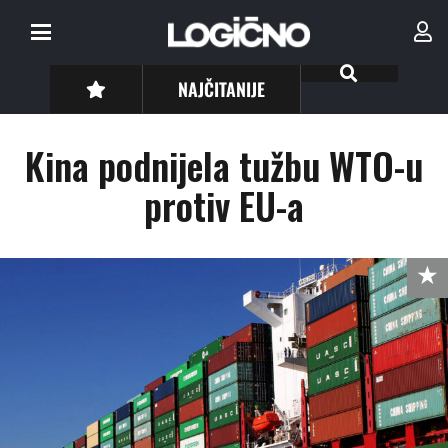
NAJČITANIJE
Kina podnijela tužbu WTO-u
protiv EU-a