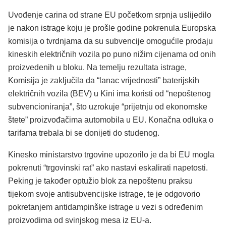
Uvođenje carina od strane EU početkom srpnja uslijedilo
je nakon istrage koju je prošle godine pokrenula Europska
komisija o tvrdnjama da su subvencije omogućile prodaju
kineskih električnih vozila po puno nižim cijenama od onih
proizvedenih u bloku. Na temelju rezultata istrage,
Komisija je zaključila da “lanac vrijednosti” baterijskih
električnih vozila (BEV) u Kini ima koristi od “nepoštenog
subvencioniranja”, što uzrokuje “prijetnju od ekonomske
štete” proizvođačima automobila u EU. Konačna odluka o
tarifama trebala bi se donijeti do studenog.
Kinesko ministarstvo trgovine upozorilo je da bi EU mogla
pokrenuti “trgovinski rat” ako nastavi eskalirati napetosti.
Peking je također optužio blok za nepoštenu praksu
tijekom svoje antisubvencijske istrage, te je odgovorio
pokretanjem antidampinške istrage u vezi s određenim
proizvodima od svinjskog mesa iz EU-a.