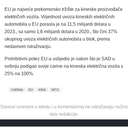
EU je najveće prekomorsko tržište za kineske proizvođače
električnih vozila. Vrijednost uvoza kineskih električnih
automobila u EU porasla je na 11,5 milijardi dolara u
2023., sa samo 1,6 milijardi dolara u 2020., što čini 37%
ukupnog uvoza električnih automobila u blok, prema
nedavnom istraživanju.
Prohibitivni potez EU-a uslijedio je nakon što je SAD u
svibnju podigao svoje carine na kineska električna vozila s
25% na 100%.
CARINA
EU
KINA
WTO
Stavovi izneseni u tekstu i u komentarima ne odražavaju nužno
stav redakcije.