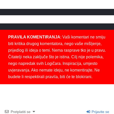
PRAVILA KOMENTIRANJA
: Vaši komentari ne smiju
biti kritika drugog komentatora, nego vaše mišljenje,
prijedlog ili ideja o temi. Nema rasprave tko je u pravu.
Čitatelji neka zaključe što je istina. Cilj nije polemika,
nego napredak svih Logičara. Inspiracija, umjesto
uvjeravanja. Ako nemate ideju, ne komentirajte. Ne
budete li respektirali pravila, biti će te blokirani.
Pretplatiti se
Prijavite se