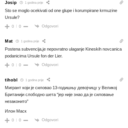
Josip
1 godina prije
Sto se moglo ocekivati od one glupe i korumpirane krmuzine
Ursule?
Odgovori
0
0
Mat
1 godina prije
Postena subvencija,je nepovratno ulaganje Kineskih novcanica
podanicima Ursule fon der Lier.
Odgovori
0
0
tihobl
1 godina prije
Мигрант који је силовао 13-годишњу девојчицу у Великој
Британији слободно шета “јер није знао да је силовање
незаконито”
Илон Маск
Odgovori
0
0