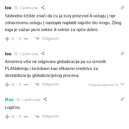
Ico
1 godina prije
Slobodno tržište znači da ću ja svoj proizvod ili uslugu ( npr
zdravstvenu uslugu ) nastojati naplatiti najviše što mogu. Zbog
toga je važan javni sektor ili sektor za opće dobro.
Odgovori
0
0
Ico
1 godina prije
Amerima više ne odgovara globalizacija pa su izmislili
PLANdemiju i lockdown kao efikasno sredstvo za
destabilizaciju globalizacijskog procesa.
Odgovori
0
0
Pogledaj odgovore
(1)
Max
1 godina prije
Logično.
Odgovori
0
0