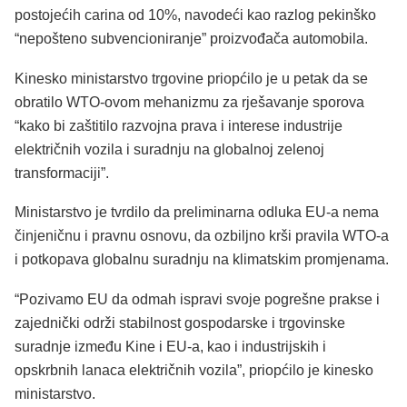
postojećih carina od 10%, navodeći kao razlog pekinško
“nepošteno subvencioniranje” proizvođača automobila.
Kinesko ministarstvo trgovine priopćilo je u petak da se
obratilo WTO-ovom mehanizmu za rješavanje sporova
“kako bi zaštitilo razvojna prava i interese industrije
električnih vozila i suradnju na globalnoj zelenoj
transformaciji”.
Ministarstvo je tvrdilo da preliminarna odluka EU-a nema
činjeničnu i pravnu osnovu, da ozbiljno krši pravila WTO-a
i potkopava globalnu suradnju na klimatskim promjenama.
“Pozivamo EU da odmah ispravi svoje pogrešne prakse i
zajednički održi stabilnost gospodarske i trgovinske
suradnje između Kine i EU-a, kao i industrijskih i
opskrbnih lanaca električnih vozila”, priopćilo je kinesko
ministarstvo.