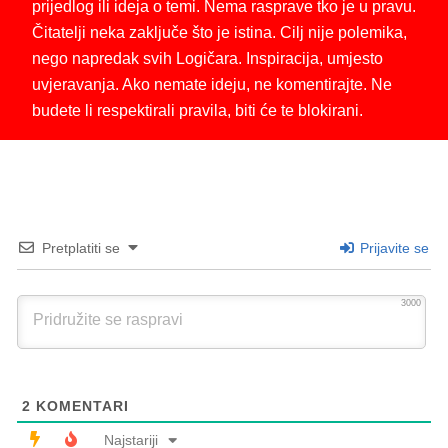
prijedlog ili ideja o temi. Nema rasprave tko je u pravu.
Čitatelji neka zaključe što je istina. Cilj nije polemika,
nego napredak svih Logičara. Inspiracija, umjesto
uvjeravanja. Ako nemate ideju, ne komentirajte. Ne
budete li respektirali pravila, biti će te blokirani.
Pretplatiti se
Prijavite se
3000
2
KOMENTARI
Najstariji