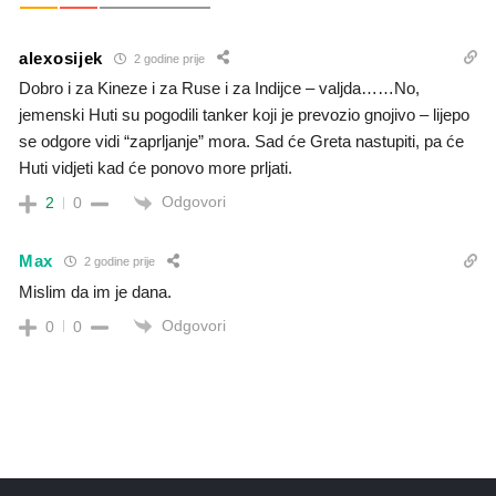
alexosijek
2 godine prije
Dobro i za Kineze i za Ruse i za Indijce – valjda……No,
jemenski Huti su pogodili tanker koji je prevozio gnojivo – lijepo
se odgore vidi “zaprljanje” mora. Sad će Greta nastupiti, pa će
Huti vidjeti kad će ponovo more prljati.
Odgovori
2
0
Max
2 godine prije
Mislim da im je dana.
Odgovori
0
0