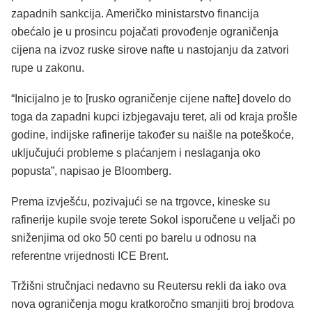
zapadnih sankcija. Američko ministarstvo financija
obećalo je u prosincu pojačati provođenje ograničenja
cijena na izvoz ruske sirove nafte u nastojanju da zatvori
rupe u zakonu.
“Inicijalno je to [rusko ograničenje cijene nafte] dovelo do
toga da zapadni kupci izbjegavaju teret, ali od kraja prošle
godine, indijske rafinerije također su naišle na poteškoće,
uključujući probleme s plaćanjem i neslaganja oko
popusta”, napisao je Bloomberg.
Prema izvješću, pozivajući se na trgovce, kineske su
rafinerije kupile svoje terete Sokol isporučene u veljači po
sniženjima od oko 50 centi po barelu u odnosu na
referentne vrijednosti ICE Brent.
Tržišni stručnjaci nedavno su Reutersu rekli da iako ova
nova ograničenja mogu kratkoročno smanjiti broj brodova