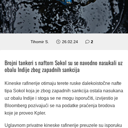
komentara
Tihomir S.
26.02.24
2
Brojni tankeri s naftom Sokol su se navodno nasukali uz
obalu Indije zbog zapadnih sankcija
Kineske rafinerije otimaju terete ruske dalekoistočne nafte
tipa Sokol koja je zbog zapadnih sankcija ostala nasukana
uz obalu Indije i stoga se ne mogu isporučiti, izvijestio je
Bloomberg pozivajući se na podatke praćenja brodova
koje je proveo Kpler.
Uglavnom privatne kineske rafinerije preuzele su isporuku