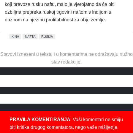
koji prevoze rusku naftu, malo je vjerojatno da će biti
ozbiljna prepreka ruskoj trgovini naftom s Indijom s
obzirom na njezinu profitabilnost za obje zemlje.
KINA
NAFTA
RUSIJA
Stavovi izneseni u tekstu i u komentarima ne odražavaju nužno
stav redakcije.
PRAVILA KOMENTIRANJA
: Vaši komentari ne smiju
biti kritika drugog komentatora, nego vaše mišljenje,