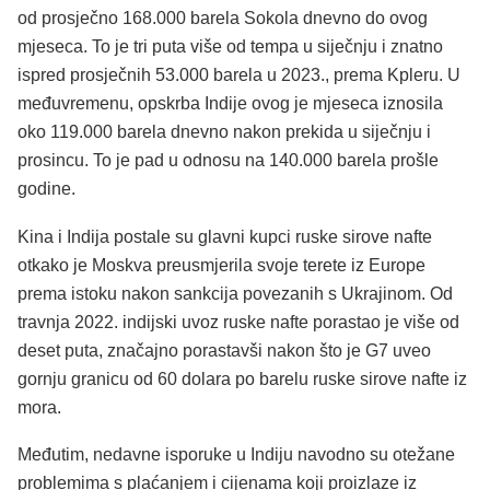
od prosječno 168.000 barela Sokola dnevno do ovog
mjeseca. To je tri puta više od tempa u siječnju i znatno
ispred prosječnih 53.000 barela u 2023., prema Kpleru. U
međuvremenu, opskrba Indije ovog je mjeseca iznosila
oko 119.000 barela dnevno nakon prekida u siječnju i
prosincu. To je pad u odnosu na 140.000 barela prošle
godine.
Kina i Indija postale su glavni kupci ruske sirove nafte
otkako je Moskva preusmjerila svoje terete iz Europe
prema istoku nakon sankcija povezanih s Ukrajinom. Od
travnja 2022. indijski uvoz ruske nafte porastao je više od
deset puta, značajno porastavši nakon što je G7 uveo
gornju granicu od 60 dolara po barelu ruske sirove nafte iz
mora.
Međutim, nedavne isporuke u Indiju navodno su otežane
problemima s plaćanjem i cijenama koji proizlaze iz