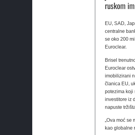
ruskom im
EU, SAD, Japa
centralne ban
se oko 200 mil
Euroclear.
Brisel trenutn
Euroclear ost
imobilizirani 
članica EU, u
potezima koji 
investitore iz
napuste tržišta
„Ova moć se mo
kao globalne 