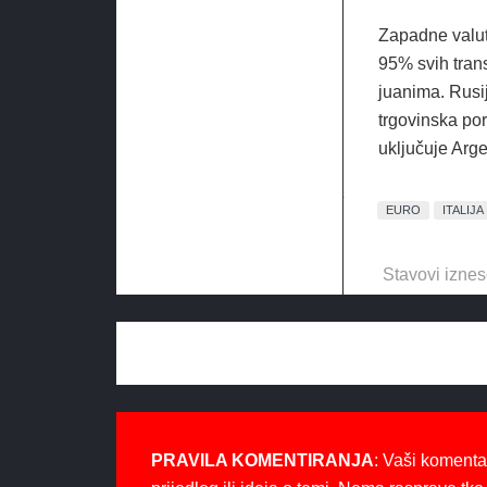
Zapadne valut
95% svih tran
juanima. Rusij
trgovinska por
uključuje Arge
EURO
ITALIJA
Stavovi iznes
PRAVILA KOMENTIRANJA
: Vaši komenta