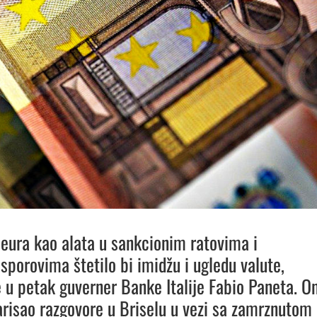
 eura kao alata u sankcionim ratovima i
 sporovima štetilo bi imidžu i ugledu valute,
e u petak guverner Banke Italije Fabio Paneta. O
risao razgovore u Briselu u vezi sa zamrznutom