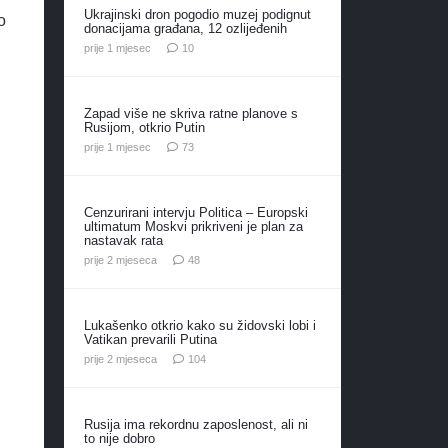
Ukrajinski dron pogodio muzej podignut
o
donacijama građana, 12 ozlijeđenih
komentara
prije 1 mjesec
10
Zapad više ne skriva ratne planove s
Rusijom, otkrio Putin
komentara
prije 1 mjesec
73
Cenzurirani intervju Politica – Europski
ultimatum Moskvi prikriveni je plan za
nastavak rata
komentara
prije 2 mjeseca
48
Lukašenko otkrio kako su židovski lobi i
Vatikan prevarili Putina
komentara
prije 2 mjeseca
104
Rusija ima rekordnu zaposlenost, ali ni
to nije dobro