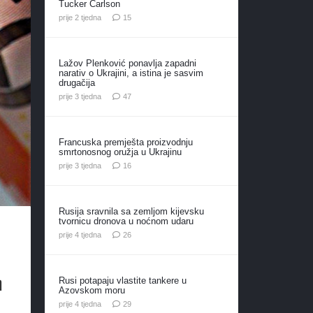
Tucker Carlson
komentara
prije 2 tjedna
15
Lažov Plenković ponavlja zapadni
narativ o Ukrajini, a istina je sasvim
drugačija
komentara
prije 3 tjedna
47
Francuska premješta proizvodnju
smrtonosnog oružja u Ukrajinu
komentara
prije 3 tjedna
16
Rusija sravnila sa zemljom kijevsku
tvornicu dronova u noćnom udaru
komentara
prije 4 tjedna
26
n
Rusi potapaju vlastite tankere u
Azovskom moru
komentara
prije 4 tjedna
29