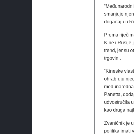
“Međunarodni 
smanjuje njenu
događaju u Rig
Prema riječim
Kine i Rusije
trend, jer su 
trgovini.
“Kineske vlast
ohrabruju nje
međunarodna z
Panetta, dodaj
udvostručila u
kao druga najk
Zvaničnik je 
politika imat