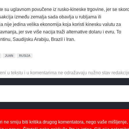
e su uglavnom povučene iz rusko-kineske trgovine, jer se skor
sakcija između zemalja sada obavlja u rubljama ili
a nije jedina velika ekonomija koja koristi kinesku valutu za
avnanja, jer sve više nacija traži alternative dolaru i evru. To
ntinu, Saudijsku Arabiju, Brazil i Iran.
JUAN
RUSIJA
eni u tekstu i u komentarima ne odražavaju nužno stav redakcij
ri ne smiju biti kritika drugog komentatora, nego vaše mišljenje,