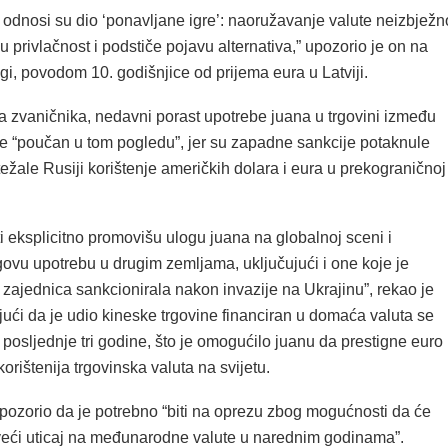
odnosi su dio ‘ponavljane igre’: naoružavanje valute neizbježn
 privlačnost i podstiče pojavu alternativa,” upozorio je on na
i, povodom 10. godišnjice od prijema eura u Latviji.
a zvaničnika, nedavni porast upotrebe juana u trgovini između
 je “poučan u tom pogledu”, jer su zapadne sankcije potaknule
otežale Rusiji korištenje američkih dolara i eura u prekograničnoj
i eksplicitno promovišu ulogu juana na globalnoj sceni i
govu upotrebu u drugim zemljama, uključujući i one koje je
ajednica sankcionirala nakon invazije na Ukrajinu”, rekao je
ući da je udio kineske trgovine financiran u domaća valuta se
 posljednje tri godine, što je omogućilo juanu da prestigne euro
orištenija trgovinska valuta na svijetu.
upozorio da je potrebno “biti na oprezu zbog mogućnosti da će
i veći uticaj na međunarodne valute u narednim godinama”.