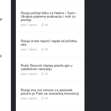
Rusija počinje bitku za Harkov i Sumi –
Ukrajina priprema evakuaciju i moli za
ke
primirje
komentara
prije 1 mjesec
46
Rusija izvela najveći napad od početka
rata
komentara
prije 1 mjesec
28
i
Ruski Rassvet mijenja pravila igre u
satelitskom ratovanju
komentara
prije 1 mjesec
10
Rusija ima sve resurse za opstanak,
poručio je Putin na stranačkoj konvenciji
komentara
prije 1 mjesec
33