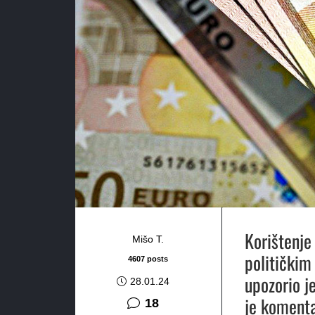
Korištenje
Mišo T.
političkim
4607 posts
upozorio j
28.01.24
je komenta
komentara
18