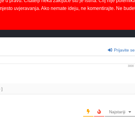
je u pravu. Čitatelji neka zaključe što je istina. Cilj nije polemika
mjesto uvjeravanja. Ako nemate ideju, ne komentirajte. Ne bude
Prijavite se
3000
+]
Najstariji