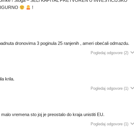
iti atomke ! Stoga – SELI KAPITAL PRETVOREN U INVESTICIJSKO
 SIGURNO
!
adnuta dronovima 3 poginula 25 ranjenih , ameri obećali odmazdu.
Pogledaj odgovore
(2)
la krila.
Pogledaj odgovore
(1)
alo vremena sto joj je preostalo do kraja unistiti EU.
Pogledaj odgovore
(1)