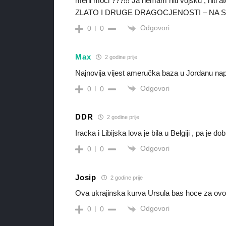
meni moći ???!!! Ja nemam niti vojsku , n
ZLATO I DRUGE DRAGOCJENOSTI – NA
Odgovori
0
0
Max
2 godine prije
Najnovija vijest ameručka baza u Jordanu nap
Odgovori
0
0
DDR
2 godine prije
Iracka i Libijska lova je bila u Belgiji , pa je dobi
Odgovori
0
0
Josip
2 godine prije
Ova ukrajinska kurva Ursula bas hoce za ovo m
Odgovori
0
0