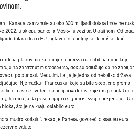
ovinom.
n i Kanada zamrznule su oko 300 milijardi dolara imovine rus
ke 2022. u sklopu sankcija Moskvi u vezi sa Ukrajinom. Od toga
ijardi dolara drži u EU, uglavnom u belgijskoj klirinškoj kući
o radi na planovima za primjenu poreza na dobit na dobit koju
varuje na zamrznutim sredstvima, dok se odlučuje da ne zaplijen
novac u potpunosti. Međutim, Italija je jedna od nekoliko država
ključujući Njemačku i Francusku, koje su bile skeptične prema
se tiču ​​imovine, tvrdeći da bi njihovo korištenje moglo potaknuti
 drugih zemalja da posumnjaju u sigurnost svojih posjeda u EU i
 bloka, što je na kraju oslabilo euro.
ra mudro koristiti“, rekao je Paneta, govoreći o statusu eura
rezervne valute.