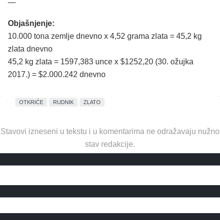
—
Objašnjenje:
10.000 tona zemlje dnevno x 4,52 grama zlata = 45,2 kg
zlata dnevno
45,2 kg zlata = 1597,383 unce x $1252,20 (30. ožujka
2017.) = $2.000.242 dnevno
OTKRIĆE
RUDNIK
ZLATO
Stavovi izneseni u tekstu i u komentarima ne odražavaju nužno
stav redakcije.