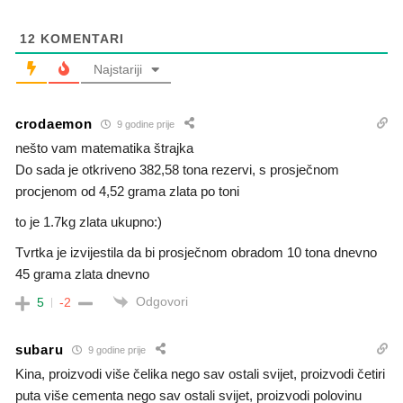
12
KOMENTARI
Najstariji
crodaemon
9 godine prije
nešto vam matematika štrajka
Do sada je otkriveno 382,58 tona rezervi, s prosječnom
procjenom od 4,52 grama zlata po toni
to je 1.7kg zlata ukupno:)
Tvrtka je izvijestila da bi prosječnom obradom 10 tona dnevno
45 grama zlata dnevno
Odgovori
5
-2
subaru
9 godine prije
Kina, proizvodi više čelika nego sav ostali svijet, proizvodi četiri
puta više cementa nego sav ostali svijet, proizvodi polovinu