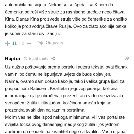
automobila na svijetu. Nekad su se šprdali sa Kinom da
čemerika potroši više struje za rashladne uređaje nego čitava
Kina. Danas Kina proizvede struje više od čemerike za onoliko
koliko je proizvodnja čitave Rusije. Ovo za zlato ako nije patka
je super za staru civilizaciju.
Odgovori
11
0
Raptor
9 godine prije
Uz dužno poštovanje prema portalu i autoru teksta, ovaj članak
vam ni po čemu ne ispunjava uvjete da bude objavljen.
Naime, ovamo sam došao kako ja, tako i velika grupa ljudi za
gospodinom Babićem. Kvaliteta njegovog pisanja, količina
informacija koja je obrađena i prezentirana vidno se izdvajala
sveopćem žutilu i iritirajućom količinom smeća koja se
prezentira svaki dan na raznim portalima.
Molim vas ne idite ispod nekoga minimuma, vi i vas portal ste
svijetla točka ovog današnjeg medijskog žutila i jos jednom
apeliram da ne idete na kvantitet nego na kvalitet. Vasa ciljana