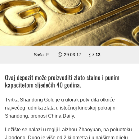
komentara
Saša. F.
29.03.17
12
Ovaj depozit može proizvoditi zlato stalno i punim
kapacitetom sljedećih 40 godina.
Tvrtka Shandong Gold je u utorak potvrdila otkriće
najvećeg rudnika zlata u istočnoj kineskoj pokrajini
Shandong, prenosi China Daily.
Ležište se nalazi u regiji Laizhou-Zhaoyuan, na poluotoku
Jiaodong. Dugo je više od 2 kilometra i u najširem dijelu