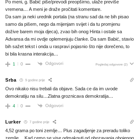
Po meni, g. Babić piše/prevodi preopširno, ulaže previše
vremena… A meni je draže pročitati komentare.
Da sam ja neki urednik portala (na stranu sad da ne bih pisao
samo da pišem, nego da mijenjam svijet i da tu promjenu
dožive barem moja djeca), zvao bih onog Hinta i ostale sa
Advansa da mi ovdje oplemenjuju članke. Da sam Babić, stavio
bih sažet tekst i onda u raspravi pojasnio što nije dorečeno, to
bi bila krasna interakcija…
Odgovori
1
0
Pogledaj odgovore
(2)
Srba
9 godine prije
Ovo nikako nisu trebali da objave. Sada ce da im uvode
demokratiju na silu…Zlatna groznicava demokratija…
Odgovori
4
0
Lurker
7 godine prije
4,52 grama po toni zemlje… Plus zagadjenje za preradu toliko
zemlje… Kad cemo se vise odmaknuti od obozavanja obojenog