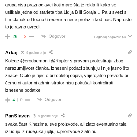
grupa nisu praznoglavci koji mare šta je rekla ili kako se
uslikala jedna od starleta tipa Lidija B ili Soraja… Pa u svezi s
tim članak od točno 6 rečenica neće prolaziti kod nas. Naprosto
to je ravno uvredi.
Odgovori
26
-2
Pogledaj odgovore
(3)
Arkaj
9 godine prije
Kolege @crodaemon i @Raptor s pravom protestiraju zbog
nerazumljivost članka, izneseni podaci zbunjuju i nije jasno što
znače. Očito je riječ o brzopletoj objavi, vrijerojatno prevodu pri
čemu ni autor ni administrator nisu pokušali kontrolirati
iznesene podatke.
Odgovori
4
0
PanSlaven
9 godine prije
svaka čast Kinezima, sve proizvode, ali zlato eventualno tale,
izlučuju iz rude,ukaljupljuju..proizvode zlatninu.