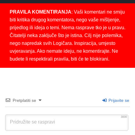
PRAVILA KOMENTIRANJA
: Vaši komentari ne smiju
biti kritika drugog komentatora, nego vaše mišljenje,
prijedlog ili ideja o temi. Nema rasprave tko je u pravu.
Čitatelji neka zaključe što je istina. Cilj nije polemika,
nego napredak svih Logičara. Inspiracija, umjesto
uvjeravanja. Ako nemate ideju, ne komentirajte. Ne
budete li respektirali pravila, biti će te blokirani.
Pretplatiti se
Prijavite se
3000