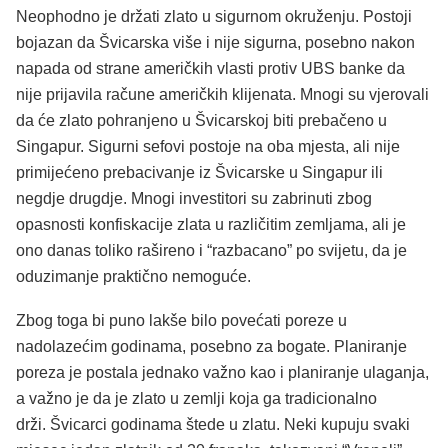
Neophodno je držati zlato u sigurnom okruženju. Postoji
bojazan da Švicarska više i nije sigurna, posebno nakon
napada od strane američkih vlasti protiv UBS banke da
nije prijavila račune američkih klijenata. Mnogi su vjerovali
da će zlato pohranjeno u Švicarskoj biti prebačeno u
Singapur. Sigurni sefovi postoje na oba mjesta, ali nije
primijećeno prebacivanje iz Švicarske u Singapur ili
negdje drugdje. Mnogi investitori su zabrinuti zbog
opasnosti konfiskacije zlata u različitim zemljama, ali je
ono danas toliko rašireno i “razbacano” po svijetu, da je
oduzimanje praktično nemoguće.
Zbog toga bi puno lakše bilo povećati poreze u
nadolazećim godinama, posebno za bogate. Planiranje
poreza je postala jednako važno kao i planiranje ulaganja,
a važno je da je zlato u zemlji koja ga tradicionalno
drži. Švicarci godinama štede u zlatu. Neki kupuju svaki