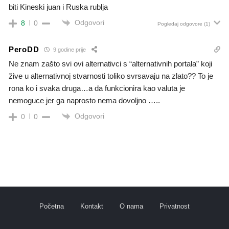
biti Kineski juan i Ruska rublja
Odgovori
8
0
Pogledaj odgovore
(1)
PeroDD
9 godine prije
Ne znam zašto svi ovi alternativci s “alternativnih portala” koji
žive u alternativnoj stvarnosti toliko svrsavaju na zlato?? To je
rona ko i svaka druga…a da funkcionira kao valuta je
nemoguce jer ga naprosto nema dovoljno …..
Odgovori
0
0
Početna
Kontakt
O nama
Privatnost