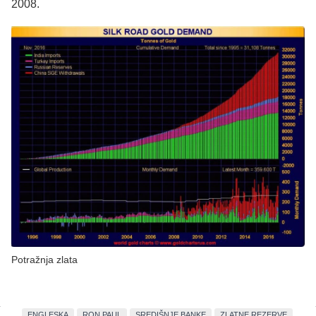
2008.
Potražnja zlata
ENGLESKA
RON PAUL
SREDIŠNJE BANKE
ZLATNE REZERVE