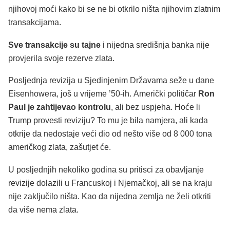
njihovoj moći kako bi se ne bi otkrilo ništa njihovim zlatnim
transakcijama.
Sve transakcije su tajne
i nijedna središnja banka nije
provjerila svoje rezerve zlata.
Posljednja revizija u Sjedinjenim Državama seže u dane
Eisenhowera, još u vrijeme ’50-ih. Američki političar
Ron
Paul je zahtijevao kontrolu
, ali bez uspjeha. Hoće li
Trump provesti reviziju? To mu je bila namjera, ali kada
otkrije da nedostaje veći dio od nešto više od 8 000 tona
američkog zlata, zašutjet će.
U posljednjih nekoliko godina su pritisci za obavljanje
revizije dolazili u Francuskoj i Njemačkoj, ali se na kraju
nije zaključilo ništa. Kao da nijedna zemlja ne želi otkriti
da više nema zlata.