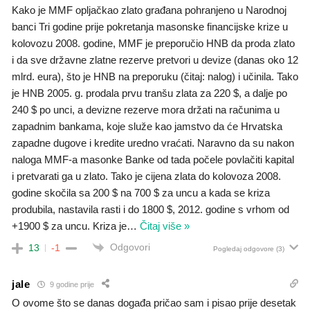
Kako je MMF opljačkao zlato građana pohranjeno u Narodnoj
banci Tri godine prije pokretanja masonske financijske krize u
kolovozu 2008. godine, MMF je preporučio HNB da proda zlato
i da sve državne zlatne rezerve pretvori u devize (danas oko 12
mlrd. eura), što je HNB na preporuku (čitaj: nalog) i učinila. Tako
je HNB 2005. g. prodala prvu tranšu zlata za 220 $, a dalje po
240 $ po unci, a devizne rezerve mora držati na računima u
zapadnim bankama, koje služe kao jamstvo da će Hrvatska
zapadne dugove i kredite uredno vraćati. Naravno da su nakon
naloga MMF-a masonke Banke od tada počele povlačiti kapital
i pretvarati ga u zlato. Tako je cijena zlata do kolovoza 2008.
godine skočila sa 200 $ na 700 $ za uncu a kada se kriza
produbila, nastavila rasti i do 1800 $, 2012. godine s vrhom od
+1900 $ za uncu. Kriza je
…
Čitaj više »
Odgovori
13
-1
Pogledaj odgovore
(3)
jale
9 godine prije
O ovome što se danas događa pričao sam i pisao prije desetak