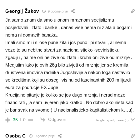
Georgij Žukov
9 godine prije
Ja samo znam da smo u onom mracnom socijalizmu
posjedovali i zlato i banke , danas vise nema ni zlata a bogami
nema ni domacih banaka.
Imali smo mi i silose pune zita i jos puno lipi stvari , al nema
veze to su nebitne stvari za nacionalisticko -sovinisticku
zgadiju , naime oni ne zive od zlata i kruha oni zive od mrznje .
Medjutim lako je ovih 26g bilo zivjeti od mrznje jer se krcmila
drustvena imovina radnika Jugoslavije a nakon toga nastavilo
se kreditima koji su dosegli visinu od fascinantnih 200 milijardi
eura za podrucje EX Juge .
Krucijalno pitanje je koliko se jos dugo mrznja i nerad moze
financirati , ja sam uvjeren jako kratko . No dobro ako nista sad
je bar svak na svome ( U nacionalisticko-kapitalistickom k…u).
Odgovori
35
0
Pogledaj odgovore
(3)
Osoba C
9 godine prije