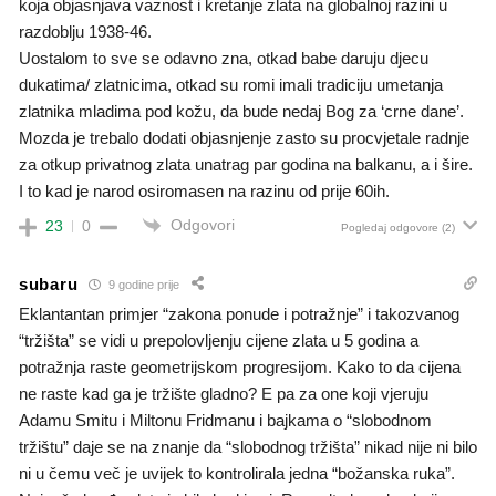
koja objasnjava vaznost i kretanje zlata na globalnoj razini u
razdoblju 1938-46.
Uostalom to sve se odavno zna, otkad babe daruju djecu
dukatima/ zlatnicima, otkad su romi imali tradiciju umetanja
zlatnika mladima pod kožu, da bude nedaj Bog za ‘crne dane’.
Mozda je trebalo dodati objasnjenje zasto su procvjetale radnje
za otkup privatnog zlata unatrag par godina na balkanu, a i šire.
I to kad je narod osiromasen na razinu od prije 60ih.
Odgovori
23
0
Pogledaj odgovore
(2)
subaru
9 godine prije
Eklantantan primjer “zakona ponude i potražnje” i takozvanog
“tržišta” se vidi u prepolovljenju cijene zlata u 5 godina a
potražnja raste geometrijskom progresijom. Kako to da cijena
ne raste kad ga je tržište gladno? E pa za one koji vjeruju
Adamu Smitu i Miltonu Fridmanu i bajkama o “slobodnom
tržištu” daje se na znanje da “slobodnog tržišta” nikad nije ni bilo
ni u čemu več je uvijek to kontrolirala jedna “božanska ruka”.