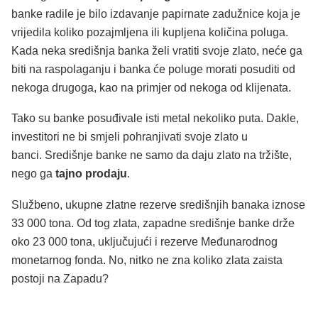
banke radile je bilo izdavanje papirnate zadužnice koja je
vrijedila koliko pozajmljena ili kupljena količina poluga.
Kada neka središnja banka želi vratiti svoje zlato, neće ga
biti na raspolaganju i banka će poluge morati posuditi od
nekoga drugoga, kao na primjer od nekoga od klijenata.
Tako su banke posuđivale isti metal nekoliko puta. Dakle,
investitori ne bi smjeli pohranjivati svoje zlato u
banci. Središnje banke ne samo da daju zlato na tržište,
nego ga
tajno prodaju
.
Službeno, ukupne zlatne rezerve središnjih banaka iznose
33 000 tona. Od tog zlata, zapadne središnje banke drže
oko 23 000 tona, uključujući i rezerve Međunarodnog
monetarnog fonda. No, nitko ne zna koliko zlata zaista
postoji na Zapadu?