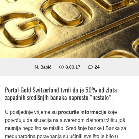
komentara
N. Babić
8.03.17
24
Portal Gold Switzerland tvrdi da je 50% od zlata
zapadnih središnjih banaka naprosto “nestalo”.
U posljednje vrijeme su
procurile informacije
koje
potvrđuju da situacija na suverenom zlatnom tržištu još
mutnija nego što se mislilo. Središnje banke i Banka za
međunarodna poravnanja su učinili sve što je bilo u