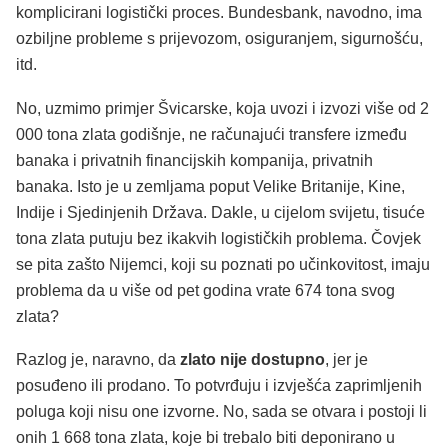
komplicirani logistički proces. Bundesbank, navodno, ima
ozbiljne probleme s prijevozom, osiguranjem, sigurnošću,
itd.
No, uzmimo primjer Švicarske, koja uvozi i izvozi više od 2
000 tona zlata godišnje, ne računajući transfere između
banaka i privatnih financijskih kompanija, privatnih
banaka. Isto je u zemljama poput Velike Britanije, Kine,
Indije i Sjedinjenih Država. Dakle, u cijelom svijetu, tisuće
tona zlata putuju bez ikakvih logističkih problema. Čovjek
se pita zašto Nijemci, koji su poznati po učinkovitost, imaju
problema da u više od pet godina vrate 674 tona svog
zlata?
Razlog je, naravno, da
zlato nije dostupno
, jer je
posuđeno ili prodano. To potvrđuju i izvješća zaprimljenih
poluga koji nisu one izvorne. No, sada se otvara i postoji li
onih 1 668 tona zlata, koje bi trebalo biti deponirano u