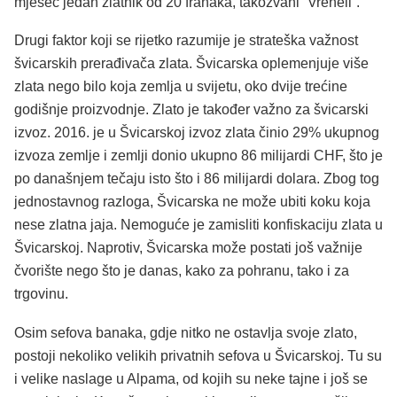
mjesec jedan zlatnik od 20 franaka, takozvani “Vreneli”.
Drugi faktor koji se rijetko razumije je strateška važnost
švicarskih prerađivača zlata. Švicarska oplemenjuje više
zlata nego bilo koja zemlja u svijetu, oko dvije trećine
godišnje proizvodnje. Zlato je također važno za švicarski
izvoz. 2016. je u Švicarskoj izvoz zlata činio 29% ukupnog
izvoza zemlje i zemlji donio ukupno 86 milijardi CHF, što je
po današnjem tečaju isto što i 86 milijardi dolara. Zbog tog
jednostavnog razloga, Švicarska ne može ubiti koku koja
nese zlatna jaja. Nemoguće je zamisliti konfiskaciju zlata u
Švicarskoj. Naprotiv, Švicarska može postati još važnije
čvorište nego što je danas, kako za pohranu, tako i za
trgovinu.
Osim sefova banaka, gdje nitko ne ostavlja svoje zlato,
postoji nekoliko velikih privatnih sefova u Švicarskoj. Tu su
i velike naslage u Alpama, od kojih su neke tajne i još se