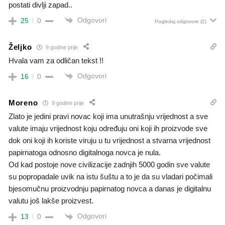
postati divlji zapad..
Odgovori
25
0
Pogledaj odgovore
(2)
Željko
9 godine prije
Hvala vam za odličan tekst !!
Odgovori
16
0
Moreno
9 godine prije
Zlato je jedini pravi novac koji ima unutrašnju vrijednost a sve
valute imaju vrijednost koju određuju oni koji ih proizvode sve
dok oni koji ih koriste viruju u tu vrijednost a stvarna vrijednost
papirnatoga odnosno digitalnoga novca je nula.
Od kad postoje nove civilizacije zadnjih 5000 godin sve valute
su popropadale uvik na istu šuštu a to je da su vladari počimali
bjesomučnu proizvodnju papirnatog novca a danas je digitalnu
valutu još lakše proizvest.
Odgovori
13
0