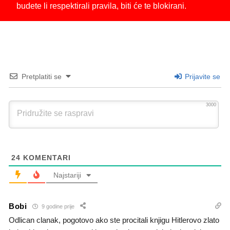
budete li respektirali pravila, biti će te blokirani.
Pretplatiti se
Prijavite se
3000
24
KOMENTARI
Najstariji
Bobi
9 godine prije
Odlican clanak, pogotovo ako ste procitali knjigu Hitlerovo zlato