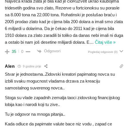
Največa krađa zlata je bila kad je cioRuzvelt ukrao kaubojima
tridesetih godina svo zlato, Rezerve u fortcionoksu su porasle
sa 8.000 tona na 22.000 tona. Rohatinski je poslušao braću i
2005 prodao zlato kad je cijena bila 200 dolara a imali smo zlata
6 miljardi u dolarima. Da je čekao do 2011 kad je cijena bila
1910 dolara za zlato zaradili bi toliko da danas nebi imali ni duga
a ostalo bi nam još desetine milijardi dolara. E
…
Čitaj više »
Odgovori
35
0
Pogledaj odgovore
(3)
Alen
9 godine prije
Stvar je jednostavna..Zidovski kreatori papirnatog novca su
izbili svaku mogucnost vladama drzava za kreaciju
samostalnog suverenog novca..
Stoga su vlade zapadnih zemalja taoci zidovskog financijskog
lobija kao i narodi koji tu zive..
Tu je odgovor na mnoga pitanja..
Kada odluce da papirnate valute bace niz vodu , zapad ce