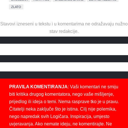
ZLATO
Stavovi izneseni u tekstu i u komentarima ne odražavaju nužno
stav redakcije.
PRAVILA KOMENTIRANJA
: Vaši komentari ne smiju
biti kritika drugog komentatora, nego vaše mišljenje,
prijedlog ili ideja o temi. Nema rasprave tko je u pravu.
Čitatelji neka zaključe što je istina. Cilj nije polemika,
nego napredak svih Logičara. Inspiracija, umjesto
uvjeravanja. Ako nemate ideju, ne komentirajte. Ne