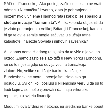
SAD-u i Francuskoj. Ako postoji, zašto se to zlato ne vrati
odmah u Njemačku? Izvorno, zlato je pohranjeno u
inozemstvo u vrijeme Hladnog rata i kako bi se
spasilo u
slučaju invazije “komunista”
. Ali, kako onda objasniti da
je zlato pohranjeno u Velikoj Britaniji i Francuskoj, kao da
bi ga te dvije zemlje mogle sačuvati u slučaju ratne
katastrofe i najezde Sovjeta i njihovih saveznika?
Ali, danas nema Hladnog rata, tako da to više nije valjan
razlog. Znamo zašto se zlato drži u New Yorku i Londonu,
jer su to mjesta gdje se odvija većina transakcija
zlatom. No, velike središnje banke, kao što je
Bundesbank, ne moraju premještati zlato ako ga
posuđuju. Svi oni koji posluju s Nijemcima vjeruju da su to
ljudi kojima se može vjerovati i da imaju vrhunsku
reputaciju u svijetu financija.
Međutim, ova tvrdnja je netočna, jer središnje banke poput