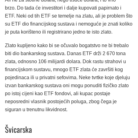
brzo. Do tada će investitori i dalje kupovati papirnato i
ETF. Neki od tih ETF se temelje na zlatu, ali je problem što
su ETF dio financijskog sustava i nemoguće je znati koliko
je puta korišteno ili registrirano jedno te isto zlato.
Zlato kupljeno kako bi se očuvalo bogatstvo ne bi trebalo
biti dio bankarskog sustava. Danas ETF drži 2 670 tona
zlata, odnosno 106 milijardi dolara. Dok rastu strahovi u
financijskom sustavu, mnogo ETF zlata će završiti kog
pojedinaca ili u privatni sefovima. Neke tvrtke koje djeluju
izvan bankarskog sustava oni mogu ponuditi fizičko zlato
po istoj cijeni kao ETF fondovi, ali kupac postaje
neposredni vlasnik postojećih poluga, zbog čega je
siguran u trenutnu likvidnost.
Švicarska