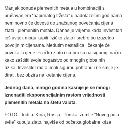
Manjak ponude plemenitih metala u kombinaciji s
urušavanjem “papirnatog tržišta” u nadolazećim godinama
neminovno će dovesti do značajnog povećanja cijena
zlata i plemenitih metala. Danas je vrijeme kada investitori
još uvijek mogu kupiti fizičko zlato i srebro po izuzetno
povoljnim cijenama. Međutim nestašica i čekanje će
povećati cijene. Fizičko zlato i srebro su najsigurniji način
kako zaštititi svoje bogatstvo od mnogih globalnih
rizika. Investitor mora imati sigurnu pohranu i ne smije je
dirati, bez obzira na kretanje cijena.
Jednog dana, mnogo godina kasnije je se mnogi
iznenaditi eksponencijalnim rastom vrijednosti
plemenitih metala na štetu valuta.
FOTO – Indija, Kina, Rusija i Turska, zemlje “Novog puta
svile” kupuju zlato, najviše od početka globalne krize