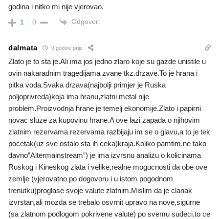
godina i nitko mi nije vjerovao.
Odgovori
1
0
dalmata
9 godine prije
Zlato je to sta je.Ali ima jos jedno zlaro koje su gazde unistile u
ovin nakaradnim tragedijama zvane tkz.drzave.To je hrana i
pitka voda.Svaka drzava(najbolji primjer je Ruska
poljoprivreda)koja ima hranu,zlatni metal nije
problem.Proizvodnja hrane je temelj ekonomije.Zlato i papirni
novac sluze za kupovinu hrane.A ove lazi zapada o njihovim
zlatnim rezervama rezervama razbijaju im se o glavu,a to je tek
pocetak(uz sve ostalo sta ih ceka)kraja.Koliko pamtim.ne tako
davno”Altermainstream”) je ima izvrsnu analizu o kolicinama
Ruskog i Kineskog zlata i velike,realne mogucnosti da obe ove
zemlje (vjerovatno po dogovoru i u istom pogodnom
trenutku)proglase svoje valute zlatnim.Mislim da je clanak
izvrstan,ali mozda se trebalo osvrnit upravo na nove,sigurne
(sa zlatnom podlogom pokrivene valute) po svemu sudeci,to ce