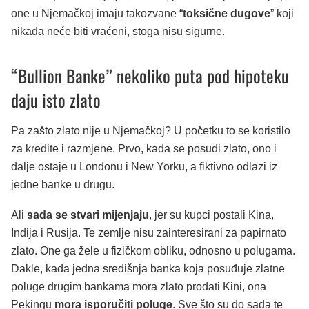
one u Njemačkoj imaju takozvane “
toksične dugove
” koji
nikada neće biti vraćeni, stoga nisu sigurne.
“Bullion Banke” nekoliko puta pod hipoteku
daju isto zlato
Pa zašto zlato nije u Njemačkoj? U početku to se koristilo
za kredite i razmjene. Prvo, kada se posudi zlato, ono i
dalje ostaje u Londonu i New Yorku, a fiktivno odlazi iz
jedne banke u drugu.
Ali
sada se stvari mijenjaju
, jer su kupci postali Kina,
Indija i Rusija. Te zemlje nisu zainteresirani za papirnato
zlato. One ga žele u fizičkom obliku, odnosno u polugama.
Dakle, kada jedna središnja banka koja posuđuje zlatne
poluge drugim bankama mora zlato prodati Kini, ona
Pekingu
mora isporučiti poluge
. Sve što su do sada te