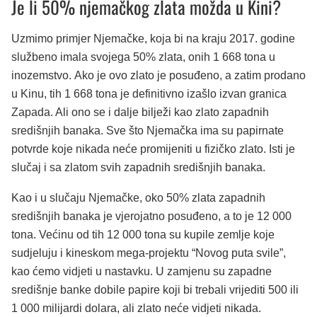
Je li 50% njemačkog zlata možda u Kini?
Uzmimo primjer Njemačke, koja bi na kraju 2017. godine
službeno imala svojega 50% zlata, onih 1 668 tona u
inozemstvo. Ako je ovo zlato je posuđeno, a zatim prodano
u Kinu, tih 1 668 tona je definitivno izašlo izvan granica
Zapada. Ali ono se i dalje bilježi kao zlato zapadnih
središnjih banaka. Sve što Njemačka ima su papirnate
potvrde koje nikada neće promijeniti u fizičko zlato. Isti je
slučaj i sa zlatom svih zapadnih središnjih banaka.
Kao i u slučaju Njemačke, oko 50% zlata zapadnih
središnjih banaka je vjerojatno posuđeno, a to je 12 000
tona. Većinu od tih 12 000 tona su kupile zemlje koje
sudjeluju i kineskom mega-projektu “Novog puta svile”,
kao ćemo vidjeti u nastavku. U zamjenu su zapadne
središnje banke dobile papire koji bi trebali vrijediti 500 ili
1 000 milijardi dolara, ali zlato neće vidjeti nikada.