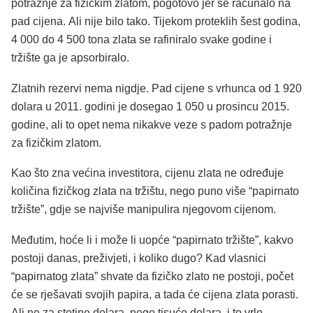
potražnje za fizičkim zlatom, pogotovo jer se računalo na
pad cijena. Ali nije bilo tako. Tijekom proteklih šest godina,
4 000 do 4 500 tona zlata se rafiniralo svake godine i
tržište ga je apsorbiralo.
Zlatnih rezervi nema nigdje. Pad cijene s vrhunca od 1 920
dolara u 2011. godini je dosegao 1 050 u prosincu 2015.
godine, ali to opet nema nikakve veze s padom potražnje
za fizičkim zlatom.
Kao što zna većina investitora, cijenu zlata ne određuje
količina fizičkog zlata na tržištu, nego puno više “papirnato
tržište”, gdje se najviše manipulira njegovom cijenom.
Međutim, hoće li i može li uopće “papirnato tržište”, kakvo
postoji danas, preživjeti, i koliko dugo? Kad vlasnici
“papirnatog zlata” shvate da fizičko zlato ne postoji, počet
će se rješavati svojih papira, a tada će cijena zlata porasti.
Ali ne za stotine dolara, nego tisuće dolara, i to vrlo