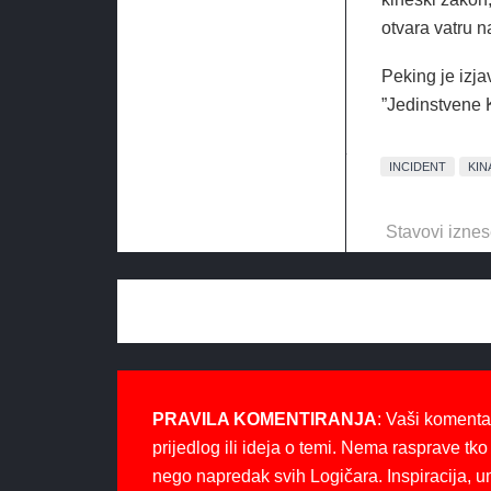
otvara vatru n
Peking je izj
”Jedinstvene K
INCIDENT
KIN
Stavovi iznes
PRAVILA KOMENTIRANJA
: Vaši komenta
prijedlog ili ideja o temi. Nema rasprave tko 
nego napredak svih Logičara. Inspiracija, u