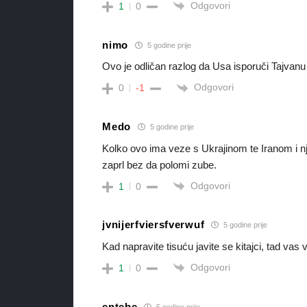
Odgovori
1
0
nimo
5 godine prije
Ovo je odličan razlog da Usa
isporuči
Tajvan
Odgovori
0
-1
Medo
5 godine prije
Kolko ovo ima veze s Ukrajinom te Iranom i nj
zaprl bez da polomi zube.
Odgovori
1
0
jvnijerfviersfverwuf
5 godine prije
Kad napravite tisuću javite se kitajci, tad vas
Odgovori
1
0
entebe
5 godine prije