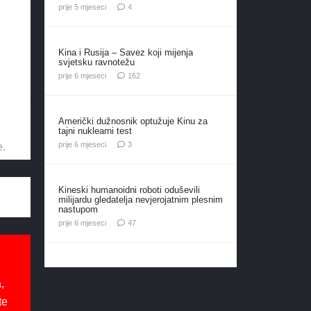
komentara
prije 5 mjeseci
4
Kina i Rusija – Savez koji mijenja
svjetsku ravnotežu
komentara
prije 6 mjeseci
162
Američki dužnosnik optužuje Kinu za
tajni nuklearni test
komentara
prije 6 mjeseci
3
e.
Kineski humanoidni roboti oduševili
milijardu gledatelja nevjerojatnim plesnim
nastupom
komentara
prije 6 mjeseci
47
,
te