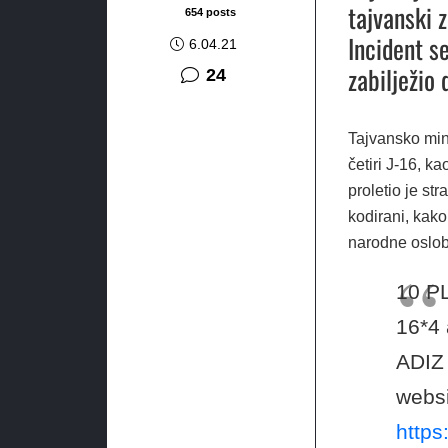
tajvanski 
654 posts
Incident s
6.04.21
zabilježio
komentara
24
Tajvansko mini
četiri J-16, k
proletio je st
kodirani, kako
narodne oslob
10 PL
16*4 
ADIZ 
websi
http