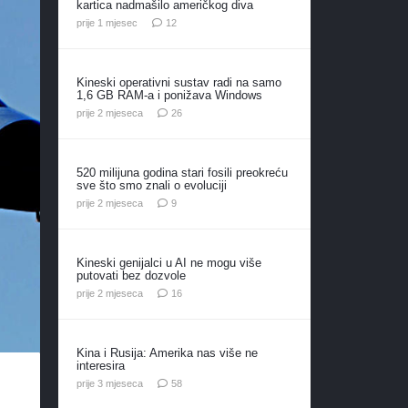
kartica nadmašilo američkog diva
komentara
prije 1 mjesec
12
Kineski operativni sustav radi na samo
1,6 GB RAM-a i ponižava Windows
komentara
prije 2 mjeseca
26
520 milijuna godina stari fosili preokreću
sve što smo znali o evoluciji
komentara
prije 2 mjeseca
9
Kineski genijalci u AI ne mogu više
putovati bez dozvole
komentara
prije 2 mjeseca
16
Kina i Rusija: Amerika nas više ne
interesira
komentara
prije 3 mjeseca
58