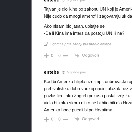
Tajvan je dio Kine po zakonu UN koji je Amerik
Nije cudo da mnogi amerofili zagovaraju ukid
Ako nisam bio jasan, upitajte se
-Da li Kina ima inters da postoju UN ili ne?
5 godine prije zadnji put uredio entebe
Odgovori
0
0
entebe
5 godine prije
Kad bi Amerika htijela uzeti npr. dubrovacku 
prebivaliste u dubrovackoj opcini ulazak be
povlastice, ako Zagreb pokusa poslati vojsku
vidio bi kako skoro nitko ne bi htio biti dio Hr
Amerika hoce pucali bi po Hrvatima.
Odgovori
0
0