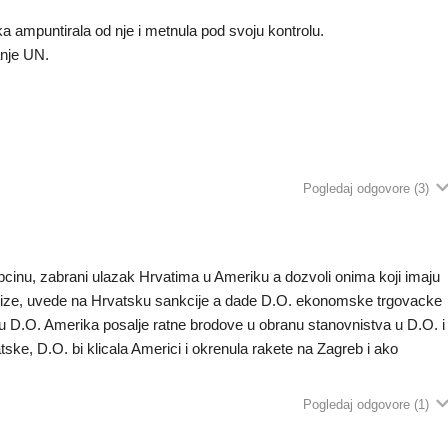
a ampuntirala od nje i metnula pod svoju kontrolu.
anje UN.
Pogledaj odgovore
(3)
opcinu, zabrani ulazak Hrvatima u Ameriku a dozvoli onima koji imaju
z vize, uvede na Hrvatsku sankcije a dade D.O. ekonomske trgovacke
 u D.O. Amerika posalje ratne brodove u obranu stanovnistva u D.O. i
vatske, D.O. bi klicala Americi i okrenula rakete na Zagreb i ako
Pogledaj odgovore
(1)