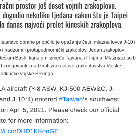
zračni prostor još deset vojnih zrakoplova.
e dogodio nekoliko tjedana nakon što je Taipei
 do danas najveći prelet kineskih zrakoplova.
starstvo obrane priopćilo je opažanje četiri mlazna lovca J-10 i
ao i nadzorni i protupodmornički zrakoplov. Jedan zrakoplov
rateškim Bashi kanalom između Tajvana i Filipina. Mlažnjaci su bi
 bi odgovorili i nadzirali zrakoplove zrakoplovstva Vojske
odilačke vojske Pekinga.
A aircraft (Y-8 ASW, KJ-500 AEW&C, J-
and J-10*4) entered
#Taiwan
’s southwest
on Apr. 5, 2021. Please check our official
te for more information:
s://t.co/DHD1KKonGE