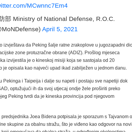
twitter.com/MCwnnc7Em4
部 Ministry of National Defense, R.O.C.
MoNDefense)
April 5, 2021
o izvještava da Peking šalje ratne zrakoplove u jugozapadni di
ikacijske zone protuzračne obrane (ADIZ). Prošlog mjeseca
ka izvijestila je o kineskoj misiji koja se sastojala od 20
to je opisala kao najveći upad ikad zabilježen u jednom danu.
Pekinga i Taipeija i dalje su napeti i postaju sve napetiji dok
 SAD, optužujući ih da svoj utjecaj ondje žele proširiti preko
ojeg Peking tvrdi da je kineska provincija pod njegovom
a predsjednika Joea Bidena potpisala je sporazum s Tajvanom 
ne skupine za obalnu stražu, što je viđeno kao odgovor na novi
, koji omogućava da obalna straža, u određenim okolnostima,