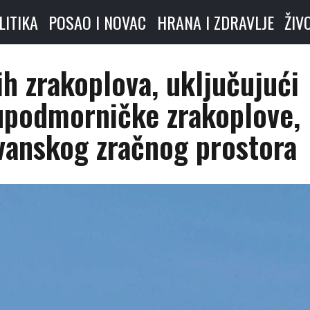
LITIKA
POSAO I NOVAC
HRANA I ZDRAVLJE
ŽIV
ih zrakoplova, uključujući
tupodmorničke zrakoplove,
jvanskog zračnog prostora