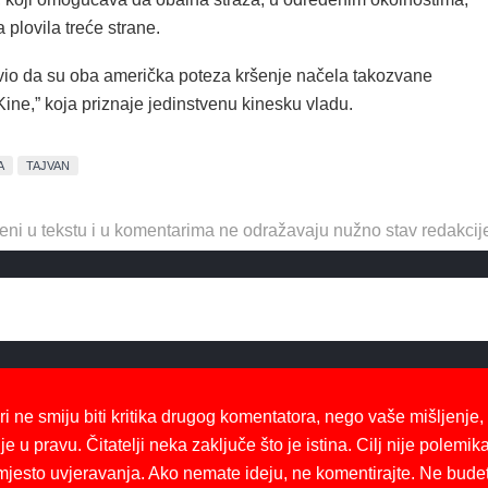
a plovila treće strane.
avio da su oba američka poteza kršenje načela takozvane
ine,” koja priznaje jedinstvenu kinesku vladu.
A
TAJVAN
eni u tekstu i u komentarima ne odražavaju nužno stav redakcij
ri ne smiju biti kritika drugog komentatora, nego vaše mišljenje,
je u pravu. Čitatelji neka zaključe što je istina. Cilj nije polemika
mjesto uvjeravanja. Ako nemate ideju, ne komentirajte. Ne bude