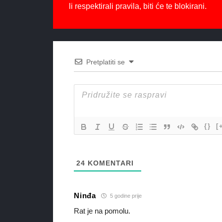
li respektirali pravila, biti će te blokirani.
Pretplatiti se
{}
[
24
KOMENTARI
Ninđa
5 godine prije
Rat je na pomolu.