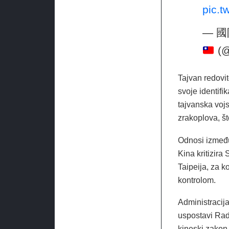
pic.
— 國防
(@
Tajvan redovit
svoje identif
tajvanska vojs
zrakoplova, š
Odnosi između 
Kina kritizira
Taipeija, za k
kontrolom.
Administracij
uspostavi Rad
kineski zakon