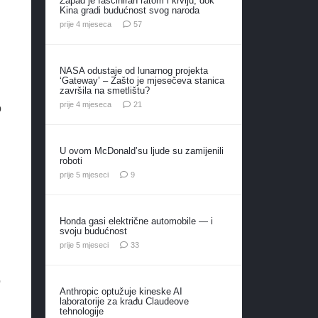
Zapad je fasciniran ratom i krvlju, dok
Kina gradi budućnost svog naroda
komentara
prije 4 mjeseca
57
NASA odustaje od lunarnog projekta
‘Gateway’ – Zašto je mjesečeva stanica
završila na smetlištu?
komentar
prije 4 mjeseca
21
o
U ovom McDonald’su ljude su zamijenili
roboti
komentara
prije 5 mjeseci
9
Honda gasi električne automobile — i
svoju budućnost
komentara
prije 5 mjeseci
33
o
Anthropic optužuje kineske AI
laboratorije za krađu Claudeove
tehnologije