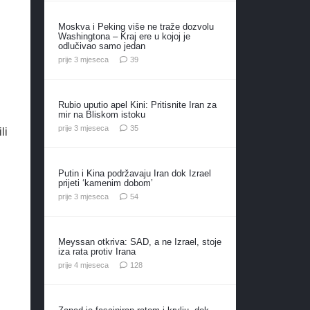
Moskva i Peking više ne traže dozvolu
Washingtona – Kraj ere u kojoj je
odlučivao samo jedan
komentara
prije 3 mjeseca
39
Rubio uputio apel Kini: Pritisnite Iran za
mir na Bliskom istoku
komentara
prije 3 mjeseca
35
li
Putin i Kina podržavaju Iran dok Izrael
prijeti ‘kamenim dobom’
komentara
prije 3 mjeseca
54
Meyssan otkriva: SAD, a ne Izrael, stoje
iza rata protiv Irana
komentara
prije 4 mjeseca
128