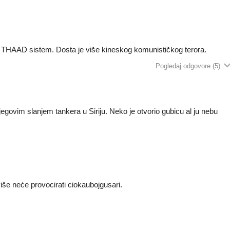
u
THAAD sistem. Dosta je više kineskog komunističkog terora.
Pogledaj odgovore
(5)
egovim slanjem tankera u Siriju. Neko je otvorio gubicu al ju nebu
 više neće provocirati ciokaubojgusari.