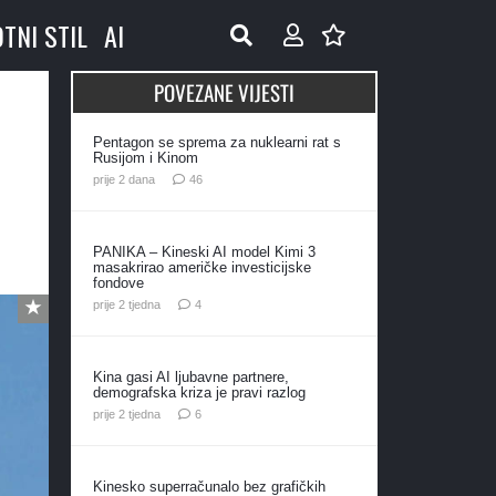
OTNI STIL
AI
POVEZANE VIJESTI
Pentagon se sprema za nuklearni rat s
Rusijom i Kinom
komentara
prije 2 dana
46
PANIKA – Kineski AI model Kimi 3
masakrirao američke investicijske
fondove
komentara
prije 2 tjedna
4
Kina gasi AI ljubavne partnere,
demografska kriza je pravi razlog
komentara
prije 2 tjedna
6
Kinesko superračunalo bez grafičkih