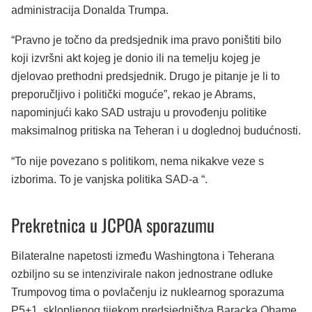
administracija Donalda Trumpa.
“Pravno je točno da predsjednik ima pravo poništiti bilo
koji izvršni akt kojeg je donio ili na temelju kojeg je
djelovao prethodni predsjednik. Drugo je pitanje je li to
preporučljivo i politički moguće”, rekao je Abrams,
napominjući kako SAD ustraju u provođenju politike
maksimalnog pritiska na Teheran i u doglednoj budućnosti.
“To nije povezano s politikom, nema nikakve veze s
izborima. To je vanjska politika SAD-a “.
Prekretnica u JCPOA sporazumu
Bilateralne napetosti između Washingtona i Teherana
ozbiljno su se intenzivirale nakon jednostrane odluke
Trumpovog tima o povlačenju iz nuklearnog sporazuma
P5+1, sklopljenog tijekom predsjedništva Baracka Obame