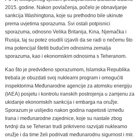
2015. godine. Nakon povlačenja, počelo je obnavljanje
sankcija Washingtona, koje su prethodno bile ukinute
prema uvjetima sporazuma. Svi ostali potpisnici
sporazuma, odnosno Velika Britanija, Kina, Njemačka i
Rusija, taj su potez osudili izjavili da se radi o nečemu što
ima potencijal štetiti budućim odnosima zemalja
sporazuma, kao i ekonomskim odnosima s Teheranom.
Kao što je predviđeno sporazumom, Islamska Republika
trebala je obuzdati svoj nuklearni program i omogućiti
inspektorima Međunarodne agencije za atomsku energiju
(IAEA) posjetu i kontrolu iranskih postrojenja u zamjenu za
ukidanje ekonomskih sankcija i embarga na oružje.
Sporazum je uslijedio nakon godina napetosti između
Irana i međunarodne zajednice, koje su nastale zbog
tvrdnji da se Teheran trudi prikriveno razvijati nuklearno
oružje i da time želi podrivati međunarodnu sigurnost i mir.