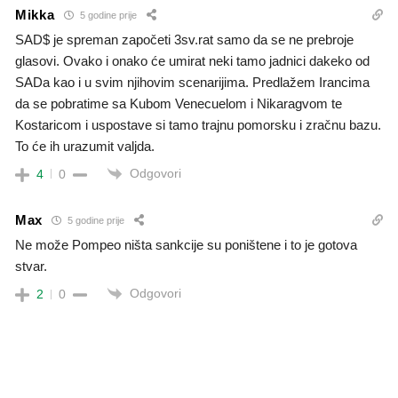
Mikka
5 godine prije
SAD$ je spreman započeti 3sv.rat samo da se ne prebroje
glasovi. Ovako i onako će umirat neki tamo jadnici dakeko od
SADa kao i u svim njihovim scenarijima. Predlažem Irancima
da se pobratime sa Kubom Venecuelom i Nikaragvom te
Kostaricom i uspostave si tamo trajnu pomorsku i zračnu bazu.
To će ih urazumit valjda.
Odgovori
4
0
Max
5 godine prije
Ne može Pompeo ništa sankcije su poništene i to je gotova
stvar.
Odgovori
2
0