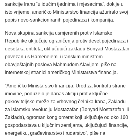
sankcije Iranu “u idućim tjednima i mjesecima”, dok je u
isto vrijeme, američko Ministarstvo financija ažuriralo svoj
popis novo-sankcioniranih pojedinaca i kompanija.
Nova skupina sankcija usmjerenih protiv Islamske
Republike uključuje ograničenja protiv devet pojedinaca i
desetaka entiteta, uključujući zakladu Bonyad Mostazafan,
povezanu s Hameneiem, i iranskim ministrom
obavještajnih poslova Mahmudom Alavijem, piše na
internetskoj stranici američkog Ministarstva financija.
“Američko Ministarstvo financija, Ured za kontrolu strane
imovine, poduzelo je danas akciju protiv ključne
pokroviteljske mreže za vrhovnog čelnika Irana, Zakladu
za islamsku revoluciju Mostazafan (Bonyad Mostazafan ili
Zaklada), ogroman konglomerat koji uključuje od oko 160
gospodarstava u ključnim zemljama, uključujući financije,
energetiku, građevinarstvo i rudarstvo”, piše na