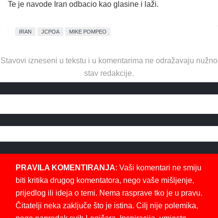
Te je navode Iran odbacio kao glasine i laži.
IRAN
JCPOA
MIKE POMPEO
Stavovi izneseni u tekstu i u komentarima ne odražavaju nužno
stav redakcije.
PRAVILA KOMENTIRANJA
: Vaši komentari ne smiju
biti kritika drugog komentatora, nego vaše mišljenje,
prijedlog ili ideja o temi. Nema rasprave tko je u pravu.
Čitatelji neka zaključe što je istina. Cilj nije polemika,