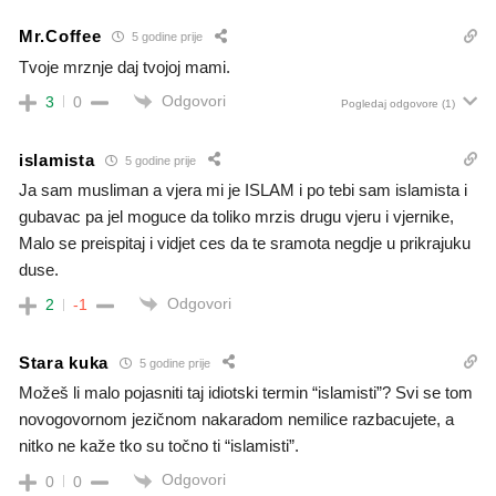
Mr.Coffee
5 godine prije
Tvoje mrznje daj tvojoj mami.
Odgovori
3
0
Pogledaj odgovore
(1)
islamista
5 godine prije
Ja sam musliman a vjera mi je ISLAM i po tebi sam islamista i
gubavac pa jel moguce da toliko mrzis drugu vjeru i vjernike,
Malo se preispitaj i vidjet ces da te sramota negdje u prikrajuku
duse.
Odgovori
2
-1
Stara kuka
5 godine prije
Možeš li malo pojasniti taj idiotski termin “islamisti”? Svi se tom
novogovornom jezičnom nakaradom nemilice razbacujete, a
nitko ne kaže tko su točno ti “islamisti”.
Odgovori
0
0