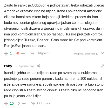
Zasto te sankcije.Odgovor je jednostavan, treba odrezati utjecaj
Američke drzavne elite na utjecaj Irana i povezanost Američke
elite sa iranskom elitom koja nastoji likvidirati proces da Iran
bude novi centar globalnog upravljanja.Iran će imati ulogu pri
stvaranju novih drzava u Europi i to muslimanskih drzava, da ih
ima pod kontrolom.Iran Ce po raspadu Turske preuzeti kontrolu
jednog dijela Turske, Bospor i Crno more biti Ce pod kontrolom
Rusije.Sve jasno kao dan..
Odgovori
1
-8
Pogledaj odgovore
(2)
roky
5 godine prije
Iranci je jebhu te sankcije oni rade po svom tajna nuklearna
postrojenja rade punom parom , kada namire na 100 nuklearnih
istjerat ce sve spijune iz svojih nuklearnih postrojenja kao sto to
rade cionisti a zasto strepe cionisti i zasto niko ne napadne Iran
pa to je jasno vise i djeci .
Odgovori
10
0