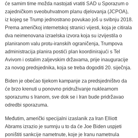
će samim time možda nastojati vratiti SAD u Sporazum o
zajedničkom sveobuhvatnom planu djelovanja (JCPOA),
iz kojeg se Trump jednostrano povukao još u svibnju 2018.
Prema američkoj internetskoj stranici vijesti, koja je citirala
dva neimenovana izraelska izvora koja su izvijestila o
planiranom valu protu-iranskih ograničenja, Trumpova
administracija planira postići plan koordinirajući s Tel
Avivom i ostalim zaljevskim državama, prije inauguracije
za novog predsjednika, koja se treba dogoditi 20. siječnja.
Biden je obećao tijekom kampanje za predsjedništvo da
će brzo krenuti u ponovno pridruživanje nuklearnom
sporazumu s Iranom, sve dok se i Iran bude pridržavao
odredbi sporazuma.
Međutim, američki specijalni izaslanik za Iran Elliott
Abrams izrazio je sumnju u to da će Joe Biden uspjeti
poništiti sankcije nametnute, koje je Iranu nametnula