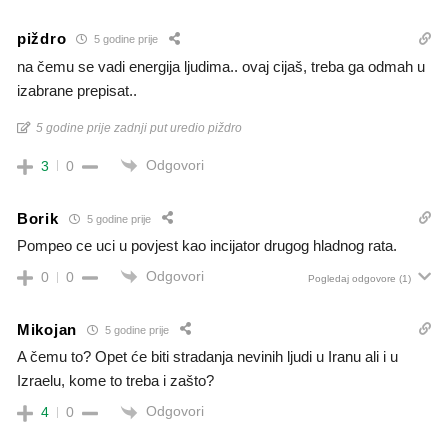
piždro
5 godine prije
na čemu se vadi energija ljudima.. ovaj cijaš, treba ga odmah u
izabrane prepisat..
5 godine prije zadnji put uredio piždro
Odgovori
3
0
Borik
5 godine prije
Pompeo ce uci u povjest kao incijator drugog hladnog rata.
Odgovori
0
0
Pogledaj odgovore
(1)
Mikojan
5 godine prije
A čemu to? Opet će biti stradanja nevinih ljudi u Iranu ali i u
Izraelu, kome to treba i zašto?
Odgovori
4
0