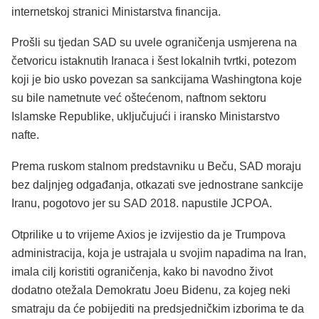
internetskoj stranici Ministarstva financija.
Prošli su tjedan SAD su uvele ograničenja usmjerena na
četvoricu istaknutih Iranaca i šest lokalnih tvrtki, potezom
koji je bio usko povezan sa sankcijama Washingtona koje
su bile nametnute već oštećenom, naftnom sektoru
Islamske Republike, uključujući i iransko Ministarstvo
nafte.
Prema ruskom stalnom predstavniku u Beču, SAD moraju
bez daljnjeg odgađanja, otkazati sve jednostrane sankcije
Iranu, pogotovo jer su SAD 2018. napustile JCPOA.
Otprilike u to vrijeme Axios je izvijestio da je Trumpova
administracija, koja je ustrajala u svojim napadima na Iran,
imala cilj koristiti ograničenja, kako bi navodno život
dodatno otežala Demokratu Joeu Bidenu, za kojeg neki
smatraju da će pobijediti na predsjedničkim izborima te da