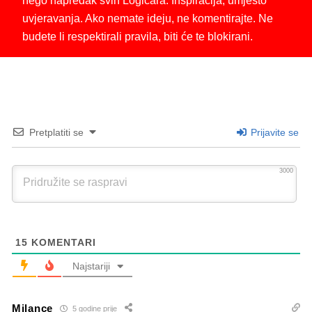
nego napredak svih Logičara. Inspiracija, umjesto
uvjeravanja. Ako nemate ideju, ne komentirajte. Ne
budete li respektirali pravila, biti će te blokirani.
Pretplatiti se
Prijavite se
3000
15
KOMENTARI
Najstariji
Milance
5 godine prije