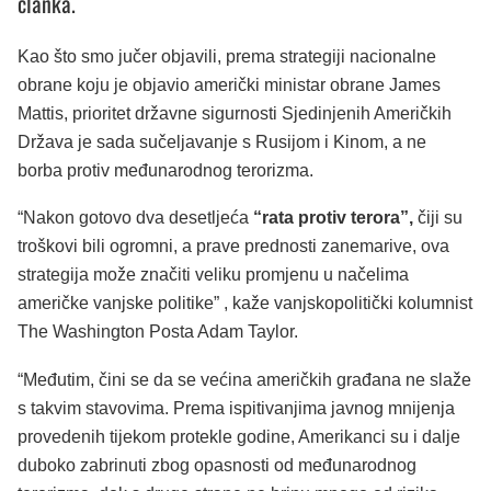
članka.
Kao što smo jučer objavili, prema strategiji nacionalne
obrane koju je objavio američki ministar obrane James
Mattis, prioritet državne sigurnosti Sjedinjenih Američkih
Država je sada sučeljavanje s Rusijom i Kinom, a ne
borba protiv međunarodnog terorizma.
“Nakon gotovo dva desetljeća
“rata protiv terora”,
čiji su
troškovi bili ogromni, a prave prednosti zanemarive, ova
strategija može značiti veliku promjenu u načelima
američke vanjske politike” , kaže vanjskopolitički kolumnist
The Washington Posta Adam Taylor.
“Međutim, čini se da se većina američkih građana ne slaže
s takvim stavovima. Prema ispitivanjima javnog mnijenja
provedenih tijekom protekle godine, Amerikanci su i dalje
duboko zabrinuti zbog opasnosti od međunarodnog