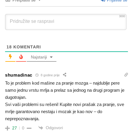
Pretplatiti se
Prijavite se
3000
18
KOMENTARI
Najstariji
shumadinac
8 godine prije
To je problem kod mašine za pranje mozga – najdublje pere
samo jednu vrstu mrlja a prelaz sa jednog na drugi program je
dugotrajan.
Svi vaši problemi su rešeni! Kupite novi prašak za pranje, sve
mrlje garantovano nestaju i mozak je kao nov – do
neprepoznavanja.
Odgovori
27
0