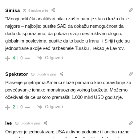
Sinisa
8 godine prije
“Mnogi politički analitičari pitaju zašto nam je stalo i kažu da je
najgore – najbolje: pustite SAD da dokažu nemogućnost da
dođu do sporazuma, da pokažu svoju destruktivnu ulogu u
globalnim poslovima, pustite da to bude u Iranu ili Siriji i gde su
jednostrane akcije već razbesnele Tursku”, rekao je Lavrov.
Odgovori
4
0
Spektator
8 godine prije
Plašenje prijetnjama Americi služe primarno kao opravdanje za
povećavanje ionako monstruoznog vojnog budžeta. Možemo
očekivati da će uskoro premašiti 1.000 mlrd USD godišnje.
Odgovori
2
0
Ive
8 godine prije
Odgovor je jednostavan; USA aktivno podupire i fiancira razne