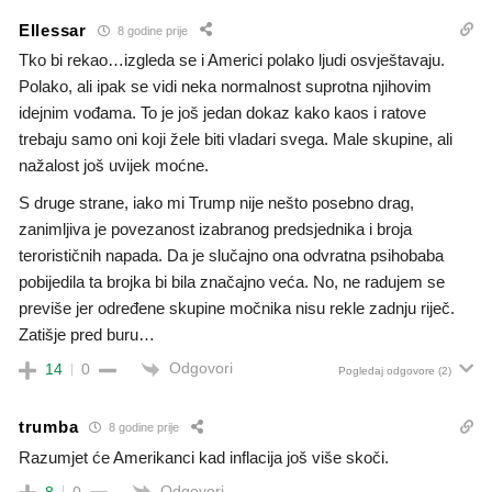
Ellessar
8 godine prije
Tko bi rekao…izgleda se i Americi polako ljudi osvještavaju.
Polako, ali ipak se vidi neka normalnost suprotna njihovim
idejnim vođama. To je još jedan dokaz kako kaos i ratove
trebaju samo oni koji žele biti vladari svega. Male skupine, ali
nažalost još uvijek moćne.
S druge strane, iako mi Trump nije nešto posebno drag,
zanimljiva je povezanost izabranog predsjednika i broja
terorističnih napada. Da je slučajno ona odvratna psihobaba
pobijedila ta brojka bi bila značajno veća. No, ne radujem se
previše jer određene skupine močnika nisu rekle zadnju riječ.
Zatišje pred buru…
Odgovori
14
0
Pogledaj odgovore
(2)
trumba
8 godine prije
Razumjet će Amerikanci kad inflacija još više skoči.
Odgovori
8
0