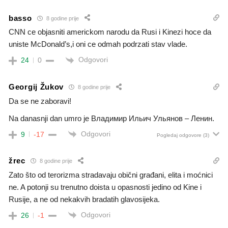
basso
8 godine prije
CNN ce objasniti americkom narodu da Rusi i Kinezi hoce da
uniste McDonald’s,i oni ce odmah podrzati stav vlade.
Odgovori
24
0
Georgij Žukov
8 godine prije
Da se ne zaboravi!
Na danasnji dan umro je Владимир Ильич Ульянов – Ленин.
Odgovori
9
-17
Pogledaj odgovore
(3)
žrec
8 godine prije
Zato što od terorizma stradavaju obični građani, elita i moćnici
ne. A potonji su trenutno doista u opasnosti jedino od Kine i
Rusije, a ne od nekakvih bradatih glavosijeka.
Odgovori
26
-1