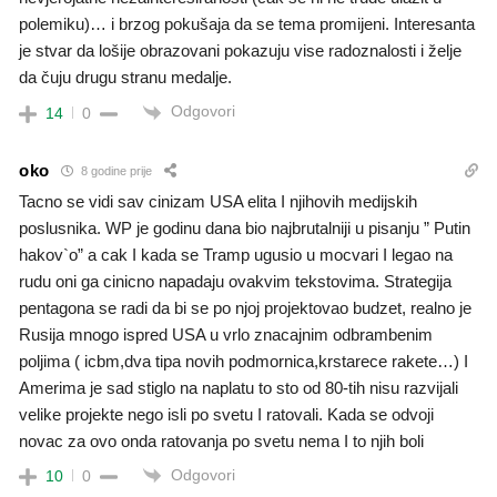
polemiku)… i brzog pokušaja da se tema promijeni. Interesanta
je stvar da lošije obrazovani pokazuju vise radoznalosti i želje
da čuju drugu stranu medalje.
Odgovori
14
0
oko
8 godine prije
Tacno se vidi sav cinizam USA elita I njihovih medijskih
poslusnika. WP je godinu dana bio najbrutalniji u pisanju ” Putin
hakov`o” a cak I kada se Tramp ugusio u mocvari I legao na
rudu oni ga cinicno napadaju ovakvim tekstovima. Strategija
pentagona se radi da bi se po njoj projektovao budzet, realno je
Rusija mnogo ispred USA u vrlo znacajnim odbrambenim
poljima ( icbm,dva tipa novih podmornica,krstarece rakete…) I
Amerima je sad stiglo na naplatu to sto od 80-tih nisu razvijali
velike projekte nego isli po svetu I ratovali. Kada se odvoji
novac za ovo onda ratovanja po svetu nema I to njih boli
Odgovori
10
0