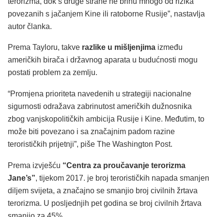
terorizma, dok s druge strane ne brinu mnogo od rizika
povezanih s jačanjem Kine ili ratoborne Rusije”, nastavlja
autor članka.
Prema Tayloru, takve
razlike u mišljenjima
između
američkih birača i državnog aparata u budućnosti mogu
postati problem za zemlju.
“Promjena prioriteta navedenih u strategiji nacionalne
sigurnosti odražava zabrinutost američkih dužnosnika
zbog vanjskopolitičkih ambicija Rusije i Kine. Međutim, to
može biti povezano i sa značajnim padom razine
terorističkih prijetnji”, piše The Washington Post.
Prema izvješću
“Centra za proučavanje terorizma
Jane’s”
, tijekom 2017. je broj terorističkih napada smanjen
diljem svijeta, a značajno se smanjio broj civilnih žrtava
terorizma. U posljednjih pet godina se broj civilnih žrtava
smanjio za 45%.