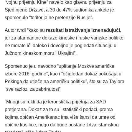
“vojnu prijetnju Kine” navelo kao glavnu prijetnju za
Sjedinjene Države, a 30 do 47% sudionika ankete je
spomenulo “teritorijalne pretenzije Rusije”.
Autor tvrdi “kako su
rezultati istraživanja iznenađujući
,
jer za alarmantne dokaze kineske i ruske vanjske politike
ne morate ići daleko i dovoljno je pogledati situaciju u
Južnom kineskom moru i Ukrajini”.
Spomenuo je u navodno “uplitanje Moskve američke
izbore 2016. godine”, kao i “očigledan dokaz pokušaja u
Pekinga da utječe na američku politiku”, što su za Taylora
“sve razlozi za zabrinutost”.
“Mnogi su rekli da je teroristička prijetnja za SAD
pretjerana. Dokaz za to su i statistički podaci, prema
kojima običan Amerikanac ima više šansi da umre od
obične kosilice, nego da bude postane žrtva islamskog