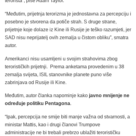
terorista”, piše Adam Taylor.
“Međutim, prijetnja terorizma je jednostavna za percepciju i
posebno je stvorena da potiče strah. S druge strane,
prijetnje koje dolaze iz Kine ili Rusije je teško razumjeti, jer
SAD nisu neprijatelj ovih zemalja u čistom obliku”, smatra
autor.
Amerikanci nisu usamljeni u svojim strahovima zbog
terorističkih prijetnji. Prema anketama provedenim u 38
zemalja svijeta, ISIL stanovnike planete puno više
zabrinjava od Rusije ili Kine.
Međutim, autor članka napominje kako
javno mnijenje ne
određuje politiku Pentagona
.
“Ipak, percepcija ne smije biti manje važna od stvarnosti, a
ministar Mattis, kao i drugi članovi Trumpove
administracije ne bi trebali prebrzo ublažiti terorističku