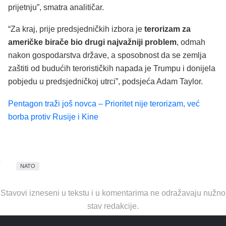
prijetnju”, smatra analitičar.
“Za kraj, prije predsjedničkih izbora je
terorizam za
američke birače bio drugi najvažniji problem
, odmah
nakon gospodarstva države, a sposobnost da se zemlja
zaštiti od budućih terorističkih napada je Trumpu i donijela
pobjedu u predsjedničkoj utrci”, podsjeća Adam Taylor.
Pentagon traži još novca – Prioritet nije terorizam, već
borba protiv Rusije i Kine
NATO
Stavovi izneseni u tekstu i u komentarima ne odražavaju nužno
stav redakcije.