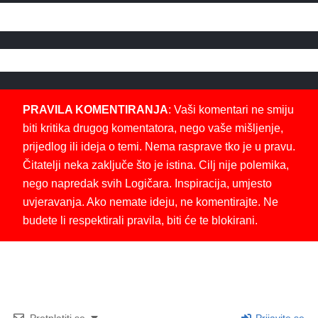
PRAVILA KOMENTIRANJA
: Vaši komentari ne smiju
biti kritika drugog komentatora, nego vaše mišljenje,
prijedlog ili ideja o temi. Nema rasprave tko je u pravu.
Čitatelji neka zaključe što je istina. Cilj nije polemika,
nego napredak svih Logičara. Inspiracija, umjesto
uvjeravanja. Ako nemate ideju, ne komentirajte. Ne
budete li respektirali pravila, biti će te blokirani.