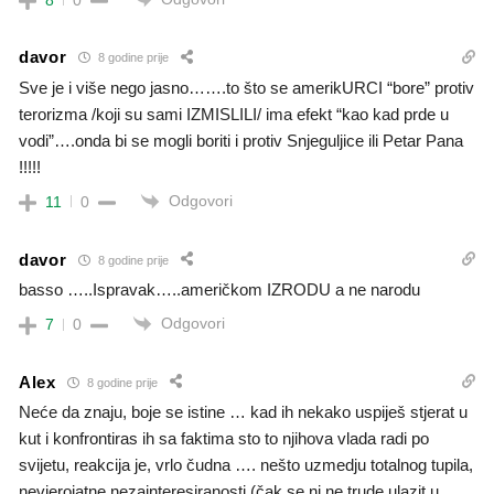
davor
8 godine prije
Sve je i više nego jasno…….to što se amerikURCI “bore” protiv
terorizma /koji su sami IZMISLILI/ ima efekt “kao kad prde u
vodi”….onda bi se mogli boriti i protiv Snjeguljice ili Petar Pana
!!!!!
Odgovori
11
0
davor
8 godine prije
basso …..Ispravak…..američkom IZRODU a ne narodu
Odgovori
7
0
Alex
8 godine prije
Neće da znaju, boje se istine … kad ih nekako uspiješ stjerat u
kut i konfrontiras ih sa faktima sto to njihova vlada radi po
svijetu, reakcija je, vrlo čudna …. nešto uzmedju totalnog tupila,
nevjerojatne nezainteresiranosti (čak se ni ne trude ulazit u