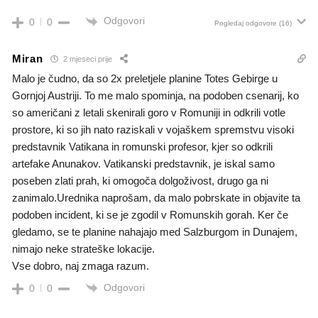
Odgovori
0
0
Pogledaj odgovore
(16)
Miran
2 mjeseci prije
Malo je čudno, da so 2x preletjele planine Totes Gebirge u
Gornjoj Austriji. To me malo spominja, na podoben csenarij, ko
so američani z letali skenirali goro v Romuniji in odkrili votle
prostore, ki so jih nato raziskali v vojaškem spremstvu visoki
predstavnik Vatikana in romunski profesor, kjer so odkrili
artefake Anunakov. Vatikanski predstavnik, je iskal samo
poseben zlati prah, ki omogoča dolgoživost, drugo ga ni
zanimalo.Urednika naprošam, da malo pobrskate in objavite ta
podoben incident, ki se je zgodil v Romunskih gorah. Ker če
gledamo, se te planine nahajajo med Salzburgom in Dunajem,
nimajo neke strateške lokacije.
Vse dobro, naj zmaga razum.
Odgovori
0
0