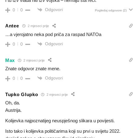
I tu tzv vlada niti tzv vojska – nemaju šta reći.
Odgovori
0
0
Pogledaj odgovore
(2)
Antee
2 mjeseci prije
…a vjerojatno neka pod priča za raspad NATOa
Odgovori
0
0
Max
2 mjeseci prije
Znate odgovor znate mene.
Odgovori
0
0
Tupko Glupko
2 mjeseci prije
Oh, da.
Austrija.
Kolijevka najpoznatijeg neuspješnog slikara u povijesti.
Isto tako i kolijevka političarima koji su prvi u svijetu 2022.