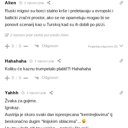
Alien
2 mjeseci prije
Ruski migovi su-borci stalno krše i preletavaju u evropski i
balticki zračni prostor, ako se ne opametuju mogao bi se
ponovit scenarij kao u Turskoj kad su ih dobili po pizzi.
2 mjeseci prije zadnji put uredio Alien
Odgovori
0
0
Pogledaj odgovore
(3)
Hahahaha
2 mjeseci prije
Koliku će kaznu trumpetalo platiti!?! Hahahaha
Odgovori
0
0
Yahhh
2 mjeseci prije
Žvaka za gojime.
Igrokaz.
Austrija je skoro svaki dan ispresjecana “kemtrejlovima” tj
beskonačno dugim “linijskim oblacima”…