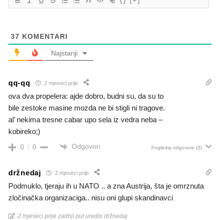
{}
[+]
37
KOMENTARI
Najstariji
qq-qq
2 mjeseci prije
ova dva propelera: ajde dobro, budni su, da su to
bile zestoke masine mozda ne bi stigli ni tragove.
al’ nekima tresne cabar upo sela iz vedra neba –
kobireko;)
Odgovori
0
0
Pogledaj odgovore
(3)
držnedaj
2 mjeseci prije
Podmuklo, tjeraju ih u NATO .. a zna Austrija, šta je omrznuta
zločinačka organizaciga.. nisu oni glupi skandinavci
2 mjeseci prije zadnji put uredio držnedaj