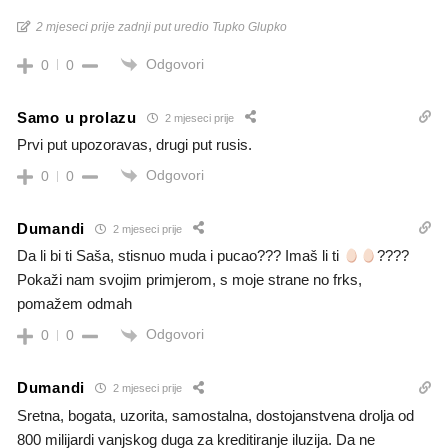
2 mjeseci prije zadnji put uredio Tupko Glupko
Odgovori
0
0
Samo u prolazu
2 mjeseci prije
Prvi put upozoravas, drugi put rusis.
Odgovori
0
0
Dumandi
2 mjeseci prije
Da li bi ti Saša, stisnuo muda i pucao??? Imaš li ti
????
Pokaži nam svojim primjerom, s moje strane no frks,
pomažem odmah
Odgovori
0
0
Dumandi
2 mjeseci prije
Sretna, bogata, uzorita, samostalna, dostojanstvena drolja od
800 milijardi vanjskog duga za kreditiranje iluzija. Da ne