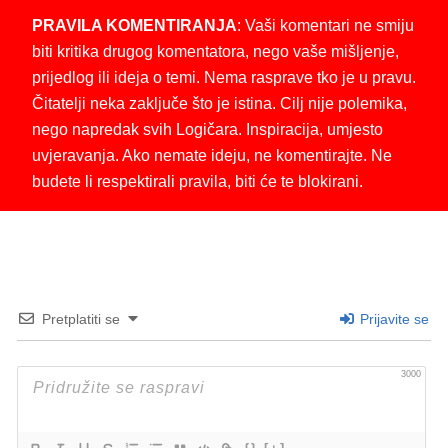
PRAVILA KOMENTIRANJA
: Vaši komentari ne smiju
biti kritika drugog komentatora, nego vaše mišljenje,
prijedlog ili ideja o temi. Nema rasprave tko je u pravu.
Čitatelji neka zaključe što je istina. Cilj nije polemika,
nego napredak svih Logičara. Inspiracija, umjesto
uvjeravanja. Ako nemate ideju, ne komentirajte. Ne
budete li respektirali pravila, biti će te blokirani.
Pretplatiti se
Prijavite se
3000