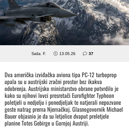
komentara
Saša. F.
13.05.26
37
Dva američka izviđačka aviona tipa PC-12 turboprop
upala su u austrijski zračni prostor bez ikakva
odobrenja. Austrijsko ministarstvo obrane potvrdilo je
kako su njihovi lovci presretači Eurofighter Typhoon
poletjeli u nedjelju i ponedjeljak te natjerali nepozvane
goste natrag prema Njemačkoj. Glasnogovornik Michael
Bauer objasnio je da su letjelice dvaput preletjele
planine Totes Gebirge u Gornjoj Austriji.