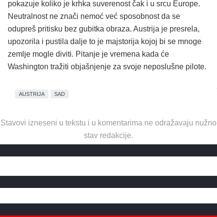
pokazuje koliko je krhka suverenost čak i u srcu Europe.
Neutralnost ne znači nemoć već sposobnost da se
odupreš pritisku bez gubitka obraza. Austrija je presrela,
upozorila i pustila dalje to je majstorija kojoj bi se mnoge
zemlje mogle diviti. Pitanje je vremena kada će
Washington tražiti objašnjenje za svoje neposlušne pilote.
AUSTRIJA
SAD
Stavovi izneseni u tekstu i u komentarima ne odražavaju nužno
stav redakcije.