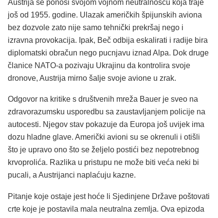
Austrija se ponosi svojom vojnom neutralnošću koja traje
još od 1955. godine. Ulazak američkih špijunskih aviona
bez dozvole zato nije samo tehnički prekršaj nego i
izravna provokacija. Ipak, Beč odbija eskalirati i radije bira
diplomatski obračun nego pucnjavu iznad Alpa. Dok druge
članice NATO-a pozivaju Ukrajinu da kontrolira svoje
dronove, Austrija mirno šalje svoje avione u zrak.
Odgovor na kritike s društvenih mreža Bauer je sveo na
zdravorazumsku usporedbu sa zaustavljanjem policije na
autocesti. Njegov stav pokazuje da Europa još uvijek ima
dozu hladne glave. Američki avioni su se okrenuli i otišli
što je upravo ono što se željelo postići bez nepotrebnog
krvoprolića. Razlika u pristupu ne može biti veća neki bi
pucali, a Austrijanci naplaćuju kazne.
Pitanje koje ostaje jest hoće li Sjedinjene Države poštovati
crte koje je postavila mala neutralna zemlja. Ova epizoda