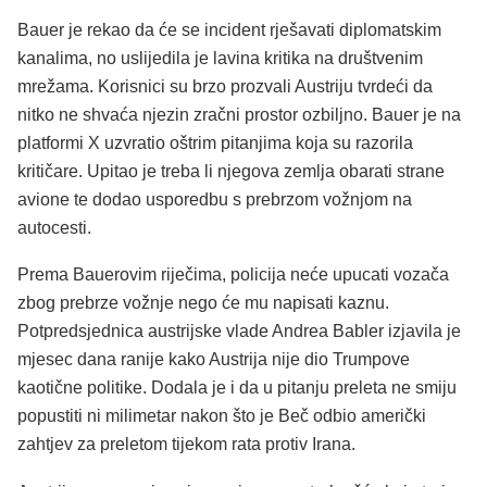
Bauer je rekao da će se incident rješavati diplomatskim
kanalima, no uslijedila je lavina kritika na društvenim
mrežama. Korisnici su brzo prozvali Austriju tvrdeći da
nitko ne shvaća njezin zračni prostor ozbiljno. Bauer je na
platformi X uzvratio oštrim pitanjima koja su razorila
kritičare. Upitao je treba li njegova zemlja obarati strane
avione te dodao usporedbu s prebrzom vožnjom na
autocesti.
Prema Bauerovim riječima, policija neće upucati vozača
zbog prebrze vožnje nego će mu napisati kaznu.
Potpredsjednica austrijske vlade Andrea Babler izjavila je
mjesec dana ranije kako Austrija nije dio Trumpove
kaotične politike. Dodala je i da u pitanju preleta ne smiju
popustiti ni milimetar nakon što je Beč odbio američki
zahtjev za preletom tijekom rata protiv Irana.