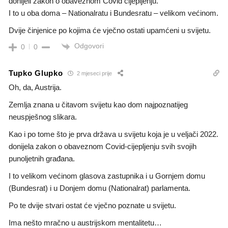
donijeli zakon o obaveznom Covid cijepljenju.
I to u oba doma – Nationalratu i Bundesratu – velikom većinom.
Dvije činjenice po kojima će vječno ostati upamćeni u svijetu.
Odgovori
0
0
Tupko Glupko
2 mjeseci prije
Oh, da, Austrija.
Zemlja znana u čitavom svijetu kao dom najpoznatijeg
neuspješnog slikara.
Kao i po tome što je prva država u svijetu koja je u veljači 2022.
donijela zakon o obaveznom Covid-cijepljenju svih svojih
punoljetnih građana.
I to velikom većinom glasova zastupnika i u Gornjem domu
(Bundesrat) i u Donjem domu (Nationalrat) parlamenta.
Po te dvije stvari ostat će vječno poznate u svijetu.
Ima nešto mračno u austrijskom mentalitetu…