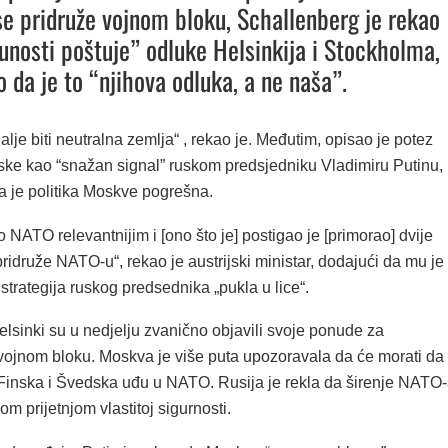
se pridruže vojnom bloku, Schallenberg je rekao
unosti poštuje” odluke Helsinkija i Stockholma,
o da je to “njihova odluka, a ne naša”.
dalje biti neutralna zemlja“ , rekao je. Međutim, opisao je potez
ske kao “snažan signal” ruskom predsjedniku Vladimiru Putinu,
a je politika Moskve pogrešna.
io NATO relevantnijim i [ono što je] postigao je [primorao] dvije
ridruže NATO-u“, rekao je austrijski ministar, dodajući da mu je
trategija ruskog predsednika „pukla u lice“.
lsinki su u nedjelju zvanično objavili svoje ponude za
 vojnom bloku.
Moskva je više puta upozoravala da će morati da
 Finska i Švedska uđu u NATO.
Rusija je rekla da širenje NATO
om prijetnjom vlastitoj sigurnosti.