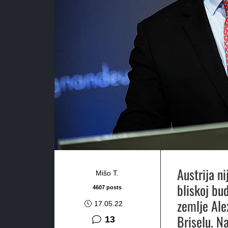
Austrija n
Mišo T.
bliskoj bu
4607 posts
zemlje Ale
17.05.22
Briselu.
Na
komentara
13