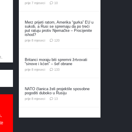
komentara
prije 7 mjeseci
10
Merz prijeti ratom, Amerika “gurka” EU u
sukob, a Rusi se spremaju da po treći
put ratuju protiv Njemačke – Procijenite
ishod?
komentara
prije 8 mjeseci
120
e.
Britanci moraju biti spremni žrtvovati
“sinove i kćeri” – šef obrane
komentara
prije 8 mjeseci
133
NATO članica želi projektile sposobne
pogoditi duboko u Rusiju
komentara
prije 8 mjeseci
13
,
te