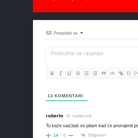
Pretplatiti se
{}
[
13
KOMENTARI
roberto
4 godine prije
To kaže sad,baš se pitam kad će promijenit pr
Odgovori
14
0