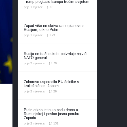
Trump proglasio Europu trećim svijetom
komentara
prije 1 mjesec
8
Zapad više ne skriva ratne planove s
Rusijom, otkrio Putin
komentara
prije 1 mjesec
73
Rusija ne traži sukob, potvrđuje najviši
NATO general
komentara
prije 2 mjeseca
79
Zaharova usporedila EU čelnike s
kralježničnom žabom
komentara
prije 2 mjeseca
26
Putin otkrio istinu o padu drona u
Rumunjskoj i poslao jasnu poruku
Zapadu
komentar
prije 2 mjeseca
131