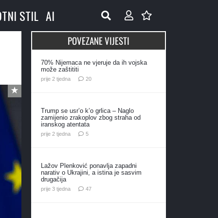
OTNI STIL
AI
POVEZANE VIJESTI
70% Nijemaca ne vjeruje da ih vojska
može zaštititi
komentara
prije 2 tjedna
20
Trump se usr’o k’o grlica – Naglo
zamijenio zrakoplov zbog straha od
iranskog atentata
komentara
prije 2 tjedna
5
Lažov Plenković ponavlja zapadni
narativ o Ukrajini, a istina je sasvim
drugačija
komentara
prije 3 tjedna
47