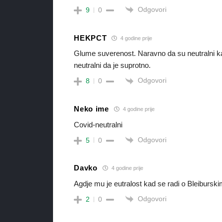
Odgovori
9
0
HEKPCT
4 godine prije
Glume suverenost. Naravno da su neutralni kad 
neutralni da je suprotno.
Odgovori
8
0
Neko ime
4 godine prije
Covid-neutralni
Odgovori
5
0
Davko
4 godine prije
Agdje mu je eutralost kad se radi o Bleiburski
Odgovori
2
0