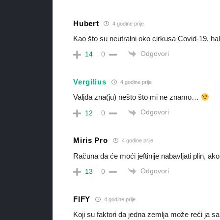
Hubert
4 godine prije
Kao što su neutralni oko cirkusa Covid-19, hah
Odgovori
14
0
Vergilius
4 godine prije
Valjda zna(ju) nešto što mi ne znamo…
Odgovori
12
0
Miris Pro
4 godine prije
Računa da će moći jeftinije nabavljati plin, a
Odgovori
13
0
FIFY
4 godine prije
Koji su faktori da jedna zemlja može reći ja s