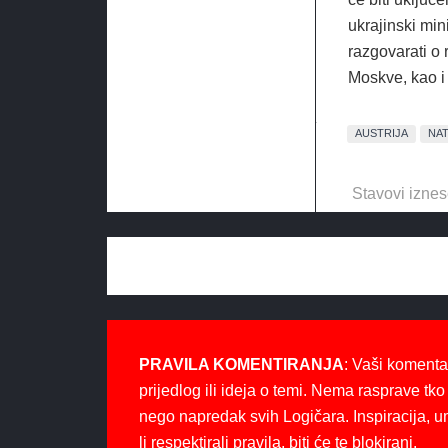
ukrajinski min
razgovarati o 
Moskve, kao i 
AUSTRIJA
NA
Stavovi iznes
PRAVILA KOMENTIRANJA
: Vaši komenta
prijedlog ili ideja o temi. Nema rasprave tko 
nego napredak svih Logičara. Inspiracija, u
li respektirali pravila, biti će te blokirani.