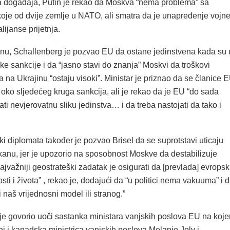
 događaja, Putin je rekao da Moskva
“nema problema”
sa
koje od dvije zemlje u NATO, ali smatra da je unapređenje vojn
alijanse prijetnja.
, Schallenberg je pozvao EU da ostane jedinstvena kada su 
ske sankcije i da “jasno stavi do znanja” Moskvi da troškovi
na Ukrajinu “ostaju visoki”. Ministar je priznao da se članice 
 oko sljedećeg kruga sankcija, ali je rekao da je EU “do sada
ti nevjerovatnu sliku jedinstva… i da treba nastojati da tako i
ski diplomata također je pozvao Brisel da se suprotstavi uticaju
kanu, jer je upozorio na sposobnost Moskve da destabilizuje
ajvažniji geostrateški zadatak je osigurati da [prevlada] evropsk
sti i života” , rekao je, dodajući da “u politici nema vakuuma” i 
li naš vrijednosni model ili stranog.”
je govorio uoči sastanka ministara vanjskih poslova EU na koj
eni i kanadska ministrica vanjskih poslova Melanie Joly i