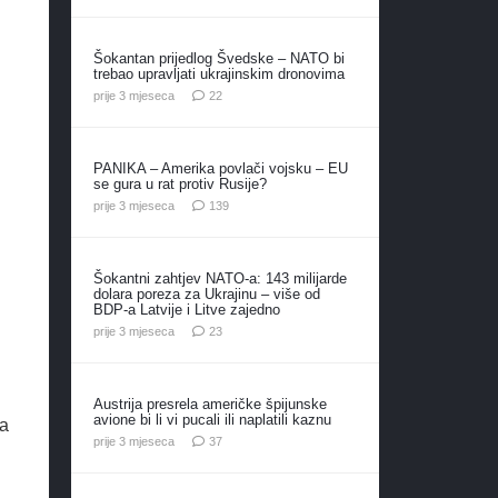
Šokantan prijedlog Švedske – NATO bi
trebao upravljati ukrajinskim dronovima
komentara
prije 3 mjeseca
22
PANIKA – Amerika povlači vojsku – EU
se gura u rat protiv Rusije?
komentara
prije 3 mjeseca
139
Šokantni zahtjev NATO-a: 143 milijarde
dolara poreza za Ukrajinu – više od
BDP-a Latvije i Litve zajedno
komentara
prije 3 mjeseca
23
Austrija presrela američke špijunske
avione bi li vi pucali ili naplatili kaznu
-a
komentara
prije 3 mjeseca
37