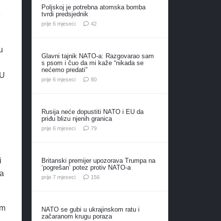
Poljskoj je potrebna atomska bomba
tvrdi predsjednik
e
komentara
prije 6 mjeseci
42
u
Glavni tajnik NATO-a: Razgovarao sam
s psom i čuo da mi kaže “nikada se
nećemo predati”
EU
komentara
prije 6 mjeseci
80
Rusija neće dopustiti NATO i EU da
priđu blizu njenih granica
komentara
prije 6 mjeseci
79
i
Britanski premijer upozorava Trumpa na
‘pogrešan’ potez protiv NATO-a
da
komentara
prije 7 mjeseci
156
em
NATO se gubi u ukrajinskom ratu i
začaranom krugu poraza