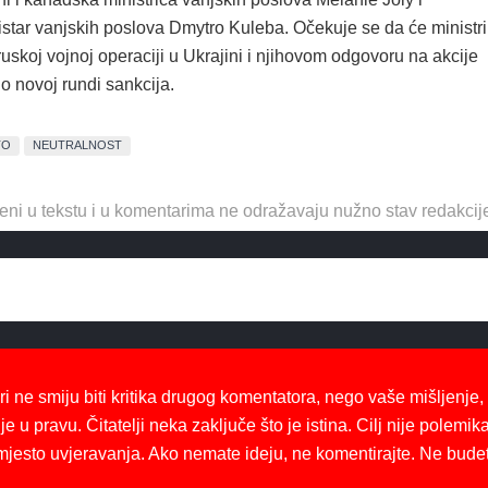
istar vanjskih poslova Dmytro Kuleba. Očekuje se da će ministri
ruskoj vojnoj operaciji u Ukrajini i njihovom odgovoru na akcije
o novoj rundi sankcija.
TO
NEUTRALNOST
eni u tekstu i u komentarima ne odražavaju nužno stav redakcij
ri ne smiju biti kritika drugog komentatora, nego vaše mišljenje,
je u pravu. Čitatelji neka zaključe što je istina. Cilj nije polemika
mjesto uvjeravanja. Ako nemate ideju, ne komentirajte. Ne bude