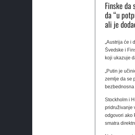
Finske da 
da “u potp
ali je doda
„Austrija će i 
Švedske i Fin
koji ukazuje d
„Putin je učin
zemlje da se p
bezbednosna s
Stockholm i He
pridruživanje
odgovori ako
smatra direktn