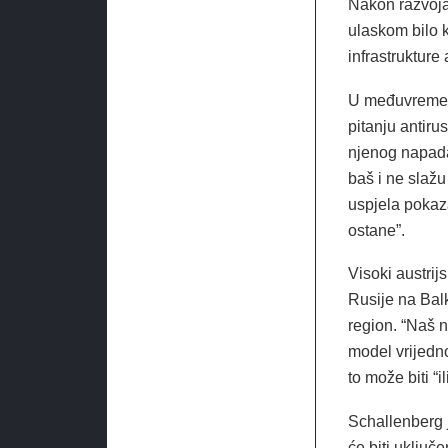
Nakon razvoja
ulaskom bilo 
infrastrukture 
U međuvremenu
pitanju antiru
njenog napada 
baš i ne slažu
uspjela pokaza
ostane”.
Visoki austrij
Rusije na Bal
region. “Naš n
model vrijedno
to može biti “i
Schallenberg 
će biti uključ