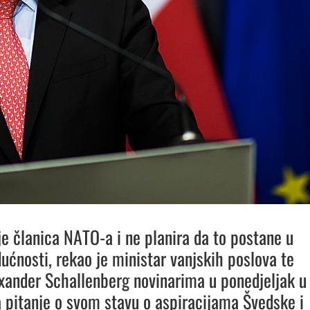
ije članica NATO-a i ne planira da to postane u
dućnosti, rekao je ministar vanjskih poslova te
xander Schallenberg novinarima u ponedjeljak u
 pitanje o svom stavu o aspiracijama Švedske i