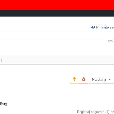
Prijavite se
3000
+]
Najstariji
iču;)
Pogledaj odgovore
(1)