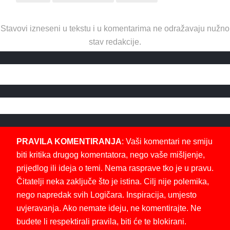
Stavovi izneseni u tekstu i u komentarima ne odražavaju nužno
stav redakcije.
PRAVILA KOMENTIRANJA
: Vaši komentari ne smiju
biti kritika drugog komentatora, nego vaše mišljenje,
prijedlog ili ideja o temi. Nema rasprave tko je u pravu.
Čitatelji neka zaključe što je istina. Cilj nije polemika,
nego napredak svih Logičara. Inspiracija, umjesto
uvjeravanja. Ako nemate ideju, ne komentirajte. Ne
budete li respektirali pravila, biti će te blokirani.