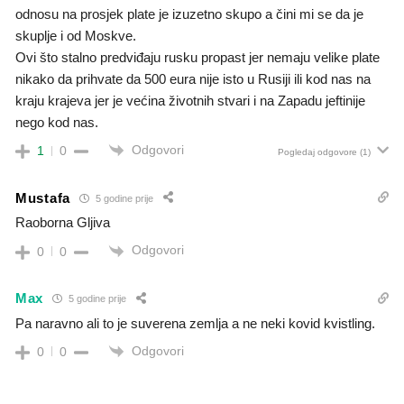
odnosu na prosjek plate je izuzetno skupo a čini mi se da je
skuplje i od Moskve.
Ovi što stalno predviđaju rusku propast jer nemaju velike plate
nikako da prihvate da 500 eura nije isto u Rusiji ili kod nas na
kraju krajeva jer je većina životnih stvari i na Zapadu jeftinije
nego kod nas.
Odgovori
1
0
Pogledaj odgovore
(1)
Mustafa
5 godine prije
Raoborna Gljiva
Odgovori
0
0
Max
5 godine prije
Pa naravno ali to je suverena zemlja a ne neki kovid kvistling.
Odgovori
0
0