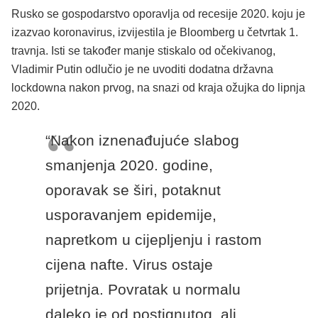
Rusko se gospodarstvo oporavlja od recesije 2020. koju je
izazvao koronavirus, izvijestila je Bloomberg u četvrtak 1.
travnja. Isti se također manje stiskalo od očekivanog,
Vladimir Putin odlučio je ne uvoditi dodatna državna
lockdowna nakon prvog, na snazi ​​od kraja ožujka do lipnja
2020.
“Nakon iznenađujuće slabog
smanjenja 2020. godine,
oporavak se širi, potaknut
usporavanjem epidemije,
napretkom u cijepljenju i rastom
cijena nafte. Virus ostaje
prijetnja. Povratak u normalu
daleko je od postignutog, ali