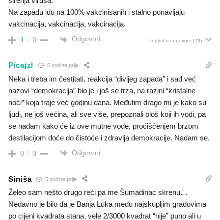
sirenja virusa.
Na zapadu idu na 100% vakcinisanih i stalno ponavljaju
vakcinacija, vakcinacija, vakcinacija.
Odgovori
1
0
Pogledaj odgovore
(23)
Picajzl
5 godine prije
Neka i treba im čestitati, reakcija “divljeg zapada” i sad već
nazovi “demokracija” bio je i još se trza, na razini “kristalne
noći” koja traje već godinu dana. Međutim drago mi je kako su
ljudi, ne još većina, ali sve više, prepoznali ološ koji ih vodi, pa
se nadam kako će iz ove mutne vode, proćišćenjem brzom
destilacijom doće do čistoće i zdravlja demokracije. Nadam se.
Odgovori
0
0
Siniša
5 godine prije
Želeo sam nešto drugo reći pa me Šumadinac skrenu…
Nedavno je bilo da je Banja Luka među najskupljim gradovima
po cijeni kvadrata stana, vele 2/3000 kvadrat “nije” puno ali u