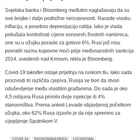
Svjetska banka i Bloomberg međutim naglašavaju da su
ove brojke i dalje podložne neizvjesnosti. Navode visoku
inflaciju, a posebno depresijaciju rublja. Iako je vlada
pokušala kontrolirati cijene osnovnih životnih namirnica,
one su u ožujku porasle za gotovo 6%. Rusi još nisu
povratili razinu kupovne moći prije međunarodnih sankcija
2014. uvedenih nad Krimom, rekla je Bloomberg.
Covid-19 također ostaje prijetnja na ruskom tlu. Iako sada
proizvodi tri različita cjepiva, Rusija se bori da stvori
oduševljenje među vlastitim građanima. Do sada je oko
4,5 milijuna Rusa primilo dvije injekcije ili 4%
stanovništva. Prema anketi Levade objavljenoj početkom
ožujka, oko 62% Rusa izjavilo je da nije spremno za
cijepljenje Sputnikom V.
COVID-19
EKONOMSKA KRIZA
LOCKDOWN