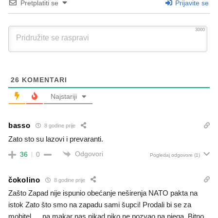
Pretplatiti se
Prijavite se
3000
26
KOMENTARI
Najstariji
basso
8 godine prije
Zato sto su lazovi i prevaranti.
Odgovori
36
0
Pogledaj odgovore
(1)
čokolino
8 godine prije
Zašto Zapad nije ispunio obećanje neširenja NATO pakta na
istok Zato što smo na zapadu sami šupci! Prodali bi se za
mobitel…..pa makar nas nikad niko ne pozvao na njega. Bitno