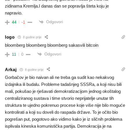
zidinama Kremlja.I danas dan se popravlja šteta koju je
napravio.
Odgovori
44
-1
logo
8 godine prije
bloomberg bloomberg bloomberg sakasvili bitcoin
Odgovori
11
0
Arkaj
8 godine prije
Gorbačov je bio naivan ali ne treba ga sudit kao nekakvog
izdajnika ili budalu. Probleme tadašnjeg SSSRa, a koji nisu bili
mali, pokušao je rješavati demokratizacijom jednog okoštalog
centraliziranog sustava i time stvorio neprijatelje unutar tih
struktura te ujedno pokrenuo procese koje više nije bilo moguće
kontrolirati a koji su doveli do raspada države. To je očito bio
pogrešan put, pogotovo ako vidimo kako je iz sličnih problema
isplivala kineska komunistička partija. Demokracija je na