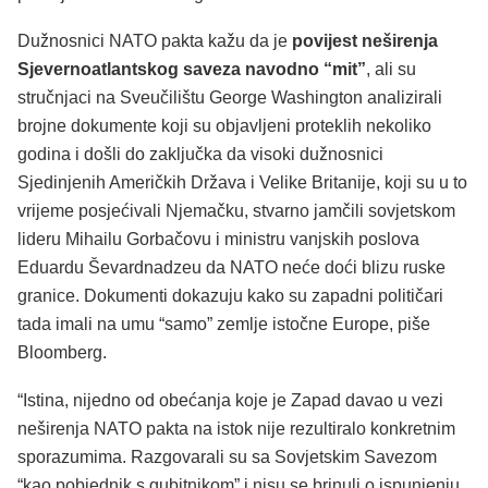
Dužnosnici NATO pakta kažu da je
povijest neširenja
Sjevernoatlantskog saveza navodno “mit”
, ali su
stručnjaci na Sveučilištu George Washington analizirali
brojne dokumente koji su objavljeni proteklih nekoliko
godina i došli do zaključka da visoki dužnosnici
Sjedinjenih Američkih Država i Velike Britanije, koji su u to
vrijeme posjećivali Njemačku, stvarno jamčili sovjetskom
lideru Mihailu Gorbačovu i ministru vanjskih poslova
Eduardu Ševardnadzeu da NATO neće doći blizu ruske
granice. Dokumenti dokazuju kako su zapadni političari
tada imali na umu “samo” zemlje istočne Europe, piše
Bloomberg.
“Istina, nijedno od obećanja koje je Zapad davao u vezi
neširenja NATO pakta na istok nije rezultiralo konkretnim
sporazumima. Razgovarali su sa Sovjetskim Savezom
“kao pobjednik s gubitnikom” i nisu se brinuli o ispunjenju