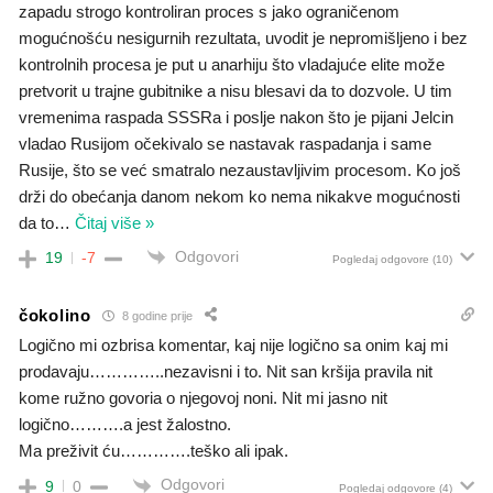
zapadu strogo kontroliran proces s jako ograničenom
mogućnošću nesigurnih rezultata, uvodit je nepromišljeno i bez
kontrolnih procesa je put u anarhiju što vladajuće elite može
pretvorit u trajne gubitnike a nisu blesavi da to dozvole. U tim
vremenima raspada SSSRa i poslje nakon što je pijani Jelcin
vladao Rusijom očekivalo se nastavak raspadanja i same
Rusije, što se već smatralo nezaustavljivim procesom. Ko još
drži do obećanja danom nekom ko nema nikakve mogućnosti
da to
…
Čitaj više »
Odgovori
19
-7
Pogledaj odgovore
(10)
čokolino
8 godine prije
Logično mi ozbrisa komentar, kaj nije logično sa onim kaj mi
prodavaju…………..nezavisni i to. Nit san kršija pravila nit
kome ružno govoria o njegovoj noni. Nit mi jasno nit
logično……….a jest žalostno.
Ma preživit ću………….teško ali ipak.
Odgovori
9
0
Pogledaj odgovore
(4)