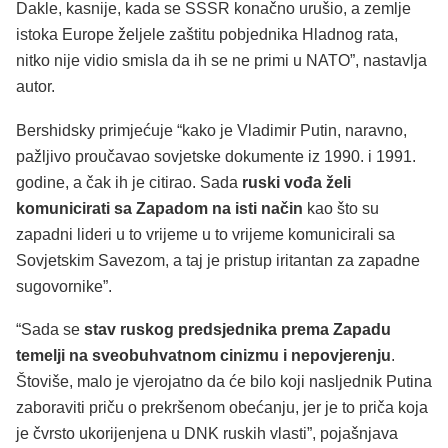
Dakle, kasnije, kada se SSSR konačno urušio, a zemlje
istoka Europe željele zaštitu pobjednika Hladnog rata,
nitko nije vidio smisla da ih se ne primi u NATO”, nastavlja
autor.
Bershidsky primjećuje “kako je Vladimir Putin, naravno,
pažljivo proučavao sovjetske dokumente iz 1990. i 1991.
godine, a čak ih je citirao. Sada
ruski vođa želi
komunicirati sa Zapadom na isti način
kao što su
zapadni lideri u to vrijeme u to vrijeme komunicirali sa
Sovjetskim Savezom, a taj je pristup iritantan za zapadne
sugovornike”.
“Sada se
stav ruskog predsjednika prema Zapadu
temelji na sveobuhvatnom cinizmu i nepovjerenju
.
Štoviše, malo je vjerojatno da će bilo koji nasljednik Putina
zaboraviti priču o prekršenom obećanju, jer je to priča koja
je čvrsto ukorijenjena u DNK ruskih vlasti”, pojašnjava