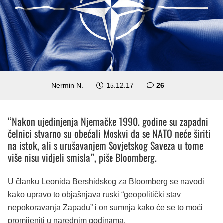
komentara
Nermin N.
15.12.17
26
“Nakon ujedinjenja Njemačke 1990. godine su zapadni
čelnici stvarno su obećali Moskvi da se NATO neće širiti
na istok, ali s urušavanjem Sovjetskog Saveza u tome
više nisu vidjeli smisla”, piše Bloomberg.
U članku Leonida Bershidskog za Bloomberg se navodi
kako upravo to objašnjava ruski “geopolitički stav
nepokoravanja Zapadu” i on sumnja kako će se to moći
promijeniti u narednim godinama.