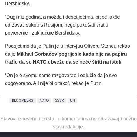
Bershidsky.
“Dugi niz godina, a možda i desetljećima, bit će lakše
održavati sukob s Rusijom, nego pokušati vratiti
povjerenje”, zaključuje Bershidsky.
Podsjetimo da je Putin je u intervjuu Oliveru Stoneu rekao
da je
Mikhail Gorbačov pogriješio kada nije na papiru
tražio da se NATO obveže da se neće širiti na istok
.
“On je o svemu samo razgovarao i odlučio da je sve
dogovoreno. Ali nije bilo tako”, rekao je Putin.
BLOOMBERG
NATO
SSSR
UN
Stavovi izneseni u tekstu i u komentarima ne odražavaju nužno
stav redakcije.