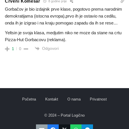
Crveni Komesar
8 godine prije
Gorbačov je bio izdajnik prve klase, pogotovo prema narodnim
demokratijama (istocna evropa),prvo ih je ostavio na cedilu,
onda ih je izigrao i na kraju pomogao zapadu da ih se rese…
Yeltsin je svoja klasa, medjutim niko ne moze da stane na crtu
Pizza-Hut Gorbacovu (reklama).
Odgovori
1
0
Početna
Kontakt
O nama
Privatnost
© 2024 – Portal Logično