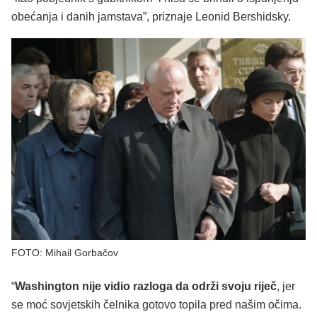
obećanja i danih jamstava”, priznaje Leonid Bershidsky.
FOTO: Mihail Gorbačov
“
Washington nije vidio razloga da održi svoju riječ
, jer
se moć sovjetskih čelnika gotovo topila pred našim očima.