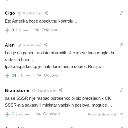
Cigo
8 godine prije
Eto Amerika hoce apsolutnu kontrolu…
Odgovori
8
0
Alen
8 godine prije
I da je.na.papiru bilo isto bi uradili.. Jer im se tada moglo da
rade sta hoce…
Ipak.raspad.cccp je ipak donio nesto dobro.. Rusiju…
Odgovori
24
0
Brainstorm
8 godine prije
da se SSSR nije raspao porosenko bi bio predsjednik CK
SSSR-a a sakasvili ministar vanjskih poslova. moguce … .
Odgovori
7
-2
Pogledaj odgovore
(1)