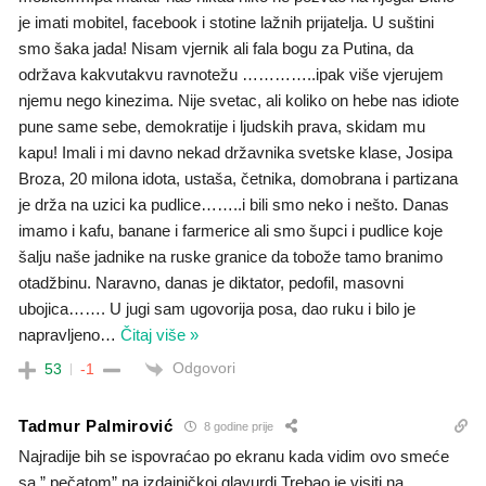
je imati mobitel, facebook i stotine lažnih prijatelja. U suštini
smo šaka jada! Nisam vjernik ali fala bogu za Putina, da
održava kakvutakvu ravnotežu …………..ipak više vjerujem
njemu nego kinezima. Nije svetac, ali koliko on hebe nas idiote
pune same sebe, demokratije i ljudskih prava, skidam mu
kapu! Imali i mi davno nekad državnika svetske klase, Josipa
Broza, 20 milona idota, ustaša, četnika, domobrana i partizana
je drža na uzici ka pudlice……..i bili smo neko i nešto. Danas
imamo i kafu, banane i farmerice ali smo šupci i pudlice koje
šalju naše jadnike na ruske granice da tobože tamo branimo
otadžbinu. Naravno, danas je diktator, pedofil, masovni
ubojica……. U jugi sam ugovorija posa, dao ruku i bilo je
napravljeno
…
Čitaj više »
Odgovori
53
-1
Tadmur Palmirović
8 godine prije
Najradije bih se ispovraćao po ekranu kada vidim ovo smeće
sa ” pečatom” na izdajničkoj glavurdi.Trebao je visiti na