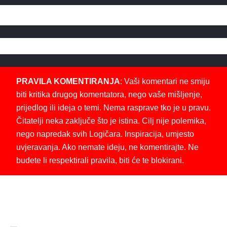
PRAVILA KOMENTIRANJA
: Vaši komentari ne smiju
biti kritika drugog komentatora, nego vaše mišljenje,
prijedlog ili ideja o temi. Nema rasprave tko je u pravu.
Čitatelji neka zaključe što je istina. Cilj nije polemika,
nego napredak svih Logičara. Inspiracija, umjesto
uvjeravanja. Ako nemate ideju, ne komentirajte. Ne
budete li respektirali pravila, biti će te blokirani.