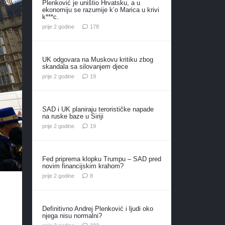
Plenković je uništio Hrvatsku, a u
ekonomiju se razumije k’o Marica u krivi
k***c.
komentara
prije 2 godine
178
UK odgovara na Muskovu kritiku zbog
skandala sa silovanjem djece
komentara
prije 2 godine
19
SAD i UK planiraju terorističke napade
na ruske baze u Siriji
komentara
prije 2 godine
19
Fed priprema klopku Trumpu – SAD pred
novim financijskim krahom?
komentara
prije 2 godine
8
Definitivno Andrej Plenković i ljudi oko
njega nisu normalni?
komentara