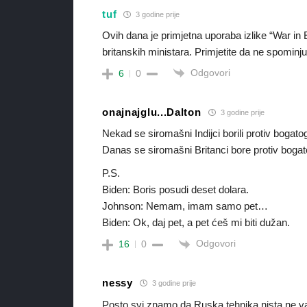
tuf
3 godine prije
Ovih dana je primjetna uporaba izlike “War i
britanskih ministara. Primjetite da ne spomin
Odgovori
6
0
onajnajglu...Dalton
3 godine prije
Nekad se siromašni Indijci borili protiv bogato
Danas se siromašni Britanci bore protiv bogatog
P.S.
Biden: Boris posudi deset dolara.
Johnson: Nemam, imam samo pet…
Biden: Ok, daj pet, a pet ćeš mi biti dužan.
Odgovori
16
0
nessy
3 godine prije
Posto svi znamo da Ruska tehnika nista ne va