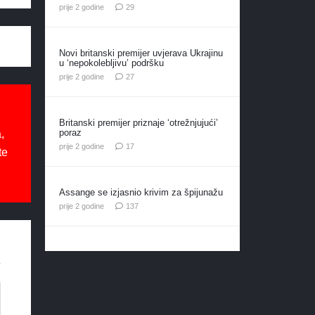
komentara
prije 2 godine
29
Novi britanski premijer uvjerava Ukrajinu
u ‘nepokolebljivu’ podršku
komentara
prije 2 godine
27
Britanski premijer priznaje ‘otrežnjujući’
poraz
,
komentara
prije 2 godine
17
te
Assange se izjasnio krivim za špijunažu
komentara
prije 2 godine
137