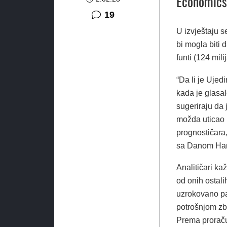
Economicsa
komentara
19
U izvještaju 
bi mogla biti d
funti (124 mil
“Da li je Uje
kada je glasal
sugeriraju da 
možda uticao 
prognostičara,
sa Danom Han
Analitičari ka
od onih ostal
uzrokovano pa
potrošnjom zbo
Prema proraču