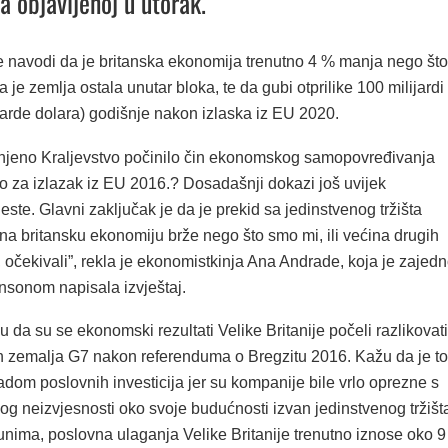
 objavljenoj u utorak.
se navodi da je britanska ekonomija trenutno 4 % manja nego što
a je zemlja ostala unutar bloka, te da gubi otprilike 100 milijardi
ijarde dolara) godišnje nakon izlaska iz EU 2020.
dinjeno Kraljevstvo počinilo čin ekonomskog samopovređivanja
o za izlazak iz EU 2016.? Dosadašnji dokazi još uvijek
jeste. Glavni zaključak je da je prekid sa jedinstvenog tržišta
na britansku ekonomiju brže nego što smo mi, ili većina drugih
 očekivali”, rekla je ekonomistkinja Ana Andrade, koja je zajed
sonom napisala izvještaj.
žu da su se ekonomski rezultati Velike Britanije počeli razlikovati
ih zemalja G7 nakon referenduma o Bregzitu 2016. Kažu da je to
dom poslovnih investicija jer su kompanije bile vrlo oprezne s
g neizvjesnosti oko svoje budućnosti izvan jedinstvenog tržišt
nima, poslovna ulaganja Velike Britanije trenutno iznose oko 9