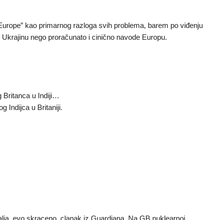
n Europe” kao primarnog razloga svih problema, barem po viđenju
ju Ukrajinu nego proračunato i cinično navode Europu.
g Britanca u Indiji…
 Indijca u Britaniji.
lja, evo skraceno, clanak iz Guardiana. Na GB nuklearnoj