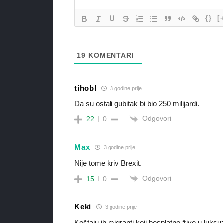
{}
[
19
KOMENTARI
tihobl
3 godine prije
Da su ostali gubitak bi bio 250 milijardi.
Odgovori
22
0
Max
3 godine prije
Nije tome kriv Brexit.
Odgovori
15
0
Keki
3 godine prije
Koštaju ih migranti koji besplatno žive u luksu