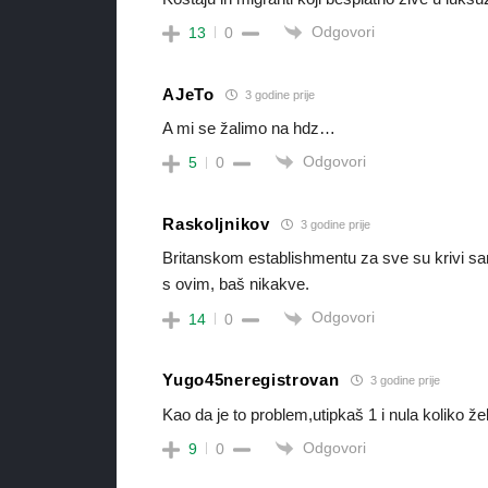
Odgovori
13
0
AJeTo
3 godine prije
A mi se žalimo na hdz…
Odgovori
5
0
Raskoljnikov
3 godine prije
Britanskom establishmentu za sve su krivi sam
s ovim, baš nikakve.
Odgovori
14
0
Yugo45neregistrovan
3 godine prije
Kao da je to problem,utipkaš 1 i nula koliko že
Odgovori
9
0