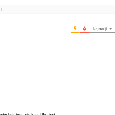
+]
Najstariji
znim hotelima, isto kao i Ukrajinci.