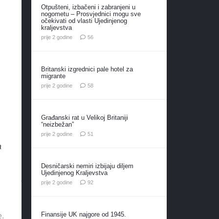
Otpušteni, izbačeni i zabranjeni u
nogometu – Prosvjednici mogu sve
očekivati od vlasti Ujedinjenog
kraljevstva
komentara
prije 2 godine
56
Britanski izgrednici pale hotel za
migrante
komentara
prije 2 godine
58
Građanski rat u Velikoj Britaniji
“neizbežan”
komentar
prije 2 godine
51
a
Desničarski nemiri izbijaju diljem
Ujedinjenog Kraljevstva
komentara
prije 2 godine
92
Finansije UK najgore od 1945.
e.