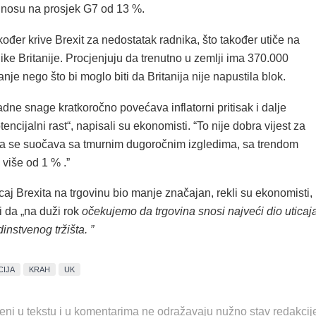
nosu na prosjek G7 od 13 %.
ođer krive Brexit za nedostatak radnika, što također utiče na
ke Britanije. Procjenjuju da trenutno u zemlji ima 370.000
je nego što bi moglo biti da Britanija nije napustila blok.
dne snage kratkoročno povećava inflatorni pritisak i dalje
encijalni rast“, napisali su ekonomisti. “To nije dobra vijest za
a se suočava sa tmurnim dugoročnim izgledima, sa trendom
 više od 1 % .”
caj Brexita na trgovinu bio manje značajan, rekli su ekonomisti,
i da „na duži rok
očekujemo da trgovina snosi najveći dio uticaj
instvenog tržišta. ”
CIJA
KRAH
UK
eni u tekstu i u komentarima ne odražavaju nužno stav redakcij