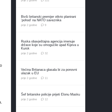
prije 2 godine
222
Bivši britanski premijer otkrio planirani
‘pohod’ na NATO saveznika
komentara
prije 2 godine
9
Ruska obavještajna agencija imenuje
države koje su omogućile upad Kijeva u
Kursk
komentara
prije 2 godine
32
no
Većina Britanaca glasala bi za ponovni
ulazak u EU
komentara
prije 2 godine
11
Šef britanske policije prijeti Elonu Masku
komentara
prije 2 godine
12
a.