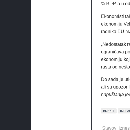
% BDP-a u od
Ekonomisti tak
ekonomiju Veli
radnika EU man
„Nedostatak ra
ograničava pot
ekonomiju koj
rasta od nešto
Do sada je uti
ali su upozoril
napuštanja jed
BREXIT
INFLA
Stavovi iznes