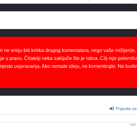
ri ne smiju biti kritika drugog komentatora, nego vaše mišljenje,
je u pravu. Čitatelji neka zaključe što je istina. Cilj nije polemika
mjesto uvjeravanja. Ako nemate ideju, ne komentirajte. Ne bude
Prijavite se
3000