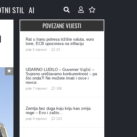
OTNI STIL
AI
POVEZANE VIJESTI
a
Rat u Iranu potresa tržište valuta, euro
tone, ECB upozorava na inflaciju
komentara
prije 5 mjeseci
23
UDARNO LUDILO – Guverner Vujčić –
Svjesno uništavamo konkurentnost – pa
što onda?! Ne možete imati i ovce i
novce.
komentara
prije 7 mjeseci
108
Zemlja bez duga koju kriju kao zmija
noge – Evo i zašto…
komentara
prije 9 mjeseci
223