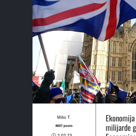
Ekonomija 
Mišo T.
milijarde 
4607 posts
2.02.23