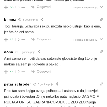
Odgovori
53
0
Pogledaj odgovore
(5)
bilmez
3 godine prije
Tog Hararija, Schwaba i ekipu možda netko ustrijeli kao jelene,
jer šta će oni nama.
Odgovori
44
0
Pogledaj odgovore
(2)
dona
3 godine prije
A mi ćemo se moliti da vas sotoniste globaliste Bog što prije
makne sa zemlje i odvede u pakao…
Odgovori
44
0
petar schroder
3 godine prije
Procitao sam knjigu ovoga psihopata i ustanovio da je covjek
psihopata i bolestan .On je nekoliko puta naglasio DA SMO MI
RULJA A ONI SU IZABRANI-COVJEK JE ZLO ZLO:Njega