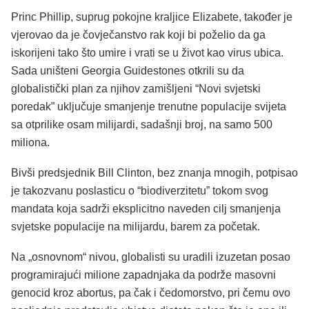
Princ Phillip, suprug pokojne kraljice Elizabete, također je
vjerovao da je čovječanstvo rak koji bi poželio da ga
iskorijeni tako što umire i vrati se u život kao virus ubica.
Sada uništeni Georgia Guidestones otkrili su da
globalistički plan za njihov zamišljeni “Novi svjetski
poredak” uključuje smanjenje trenutne populacije svijeta
sa otprilike osam milijardi, sadašnji broj, na samo 500
miliona.
Bivši predsjednik Bill Clinton, bez znanja mnogih, potpisao
je takozvanu poslasticu o “biodiverzitetu” tokom svog
mandata koja sadrži eksplicitno naveden cilj smanjenja
svjetske populacije na milijardu, barem za početak.
Na „osnovnom“ nivou, globalisti su uradili izuzetan posao
programirajući milione zapadnjaka da podrže masovni
genocid kroz abortus, pa čak i čedomorstvo, pri čemu ovo