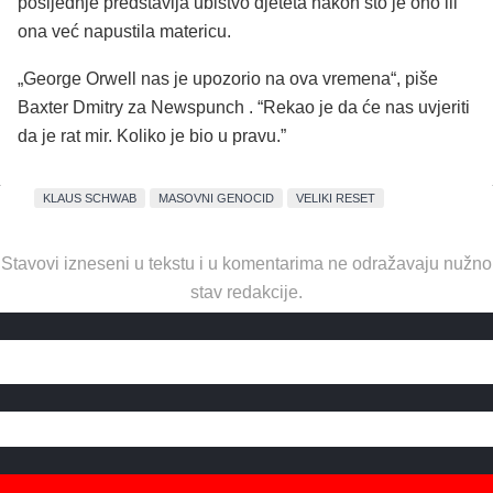
posljednje predstavlja ubistvo djeteta nakon što je ono ili
ona već napustila matericu.
„George Orwell nas je upozorio na ova vremena“, piše
Baxter Dmitry za Newspunch . “Rekao je da će nas uvjeriti
da je rat mir. Koliko je bio u pravu.”
KLAUS SCHWAB
MASOVNI GENOCID
VELIKI RESET
Stavovi izneseni u tekstu i u komentarima ne odražavaju nužno
stav redakcije.