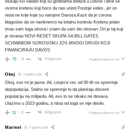
slusaju svi vladari koji su godinama dolazili u Davos i divili se
ovome kretenu koji hoce da nas unisti Postoje video , jer on
nista ne krije koje su namjere Davosa.Kaze da je corona
blagoslov da se naviknemo na totalnu kontrolu Kretenu jedan
imao sam toga otrova i znam da sam bio otrovan: On je taj koji
je stvarao NOVI RESET SKUPA SA BILL GATES
SCHWABOM SOROSOM;I JOS MNOGI DRUGI KOJI
FINANCIRAJU DAVOS
Odgovori
76
0
Pogledaj odgovore
(1)
Okej
3 godine prije
Okej, sve mi je jasno. Ali, covjece vec od 90 tih se spominje
depopulacija. Stalno se spominje to da planiraju dovesti
populaciju na milijardu. Ali, evo to se nikako ne desava.
Ulazimo u 2023 godinu, a nista od toga se nije desilo.
Odgovori
11
0
Pogledaj odgovore
(3)
Marmel
3 godine prije