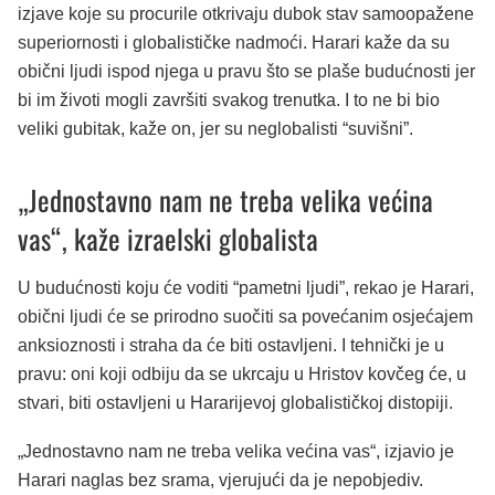
izjave koje su procurile otkrivaju dubok stav samoopažene
superiornosti i globalističke nadmoći. Harari kaže da su
obični ljudi ispod njega u pravu što se plaše budućnosti jer
bi im životi mogli završiti svakog trenutka. I to ne bi bio
veliki gubitak, kaže on, jer su neglobalisti “suvišni”.
„Jednostavno nam ne treba velika većina
vas“, kaže izraelski globalista
U budućnosti koju će voditi “pametni ljudi”, rekao je Harari,
obični ljudi će se prirodno suočiti sa povećanim osjećajem
anksioznosti i straha da će biti ostavljeni. I tehnički je u
pravu: oni koji odbiju da se ukrcaju u Hristov kovčeg će, u
stvari, biti ostavljeni u Hararijevoj globalističkoj distopiji.
„Jednostavno nam ne treba velika većina vas“, izjavio je
Harari naglas bez srama, vjerujući da je nepobjediv.