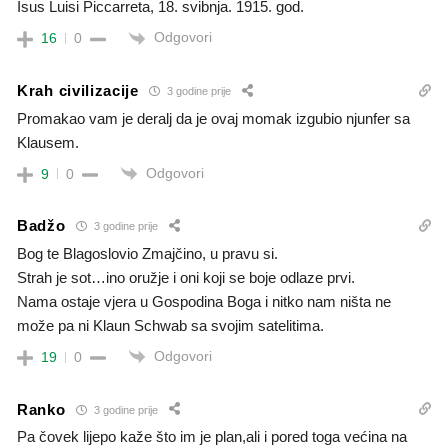
Isus Luisi Piccarreta, 18. svibnja. 1915. god.
Odgovori
16
0
Krah civilizacije
3 godine prije
Promakao vam je deralj da je ovaj momak izgubio njunfer sa
Klausem.
Odgovori
9
0
Badžo
3 godine prije
Bog te Blagoslovio Zmajčino, u pravu si.
Strah je sot…ino oružje i oni koji se boje odlaze prvi.
Nama ostaje vjera u Gospodina Boga i nitko nam ništa ne
može pa ni Klaun Schwab sa svojim satelitima.
Odgovori
19
0
Ranko
3 godine prije
Pa čovek lijepo kaže što im je plan,ali i pored toga većina na