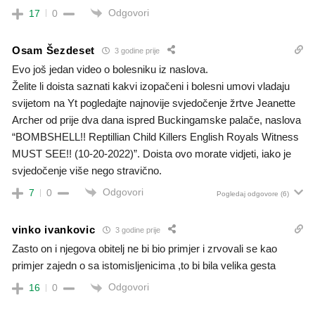
Odgovori
17
0
Osam Šezdeset
3 godine prije
Evo još jedan video o bolesniku iz naslova.
Želite li doista saznati kakvi izopačeni i bolesni umovi vladaju
svijetom na Yt pogledajte najnovije svjedočenje žrtve Jeanette
Archer od prije dva dana ispred Buckingamske palače, naslova
“BOMBSHELL!! Reptillian Child Killers English Royals Witness
MUST SEE!! (10-20-2022)”. Doista ovo morate vidjeti, iako je
svjedočenje više nego stravično.
Odgovori
7
0
Pogledaj odgovore
(6)
vinko ivankovic
3 godine prije
Zasto on i njegova obitelj ne bi bio primjer i zrvovali se kao
primjer zajedn o sa istomisljenicima ,to bi bila velika gesta
Odgovori
16
0