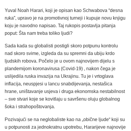
Yuval Noah Harari, koji je opisan kao Schwabova “desna
ruka”, upravo je na promotivnoj turneji i kupuje novu knjigu
koju je navodno napisao. Taj rukopis postavlja pitanja
poput: Šta nam treba toliko ljudi?
Sada kada su globalisti postigli skoro potpunu kontrolu
nad skoro svime, izgleda da su spremni da ubiju krdo
ljudskih robova. Počelo je u ovom najnovijem dijelu s
plandemijom koronavirusa (Covid-19) , nakon čega je
uslijedila ruska invazija na Ukrajinu. Tu je i vrtoglava
inflacija, neuspjesi u lancu snabdijevanja, nestašica
hrane, uništavanje usjeva i druga ekonomska nestabilnost
– sve stvari koje se kovitlaju u savršenu oluju globalnog
šoka i strahopoštovanja.
Pozivajući se na neglobaliste kao na „obične ljude“ koji su
u potpunosti za jednokratnu upotrebu, Hararijeve najnovije