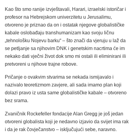
Kao što smo ranije izvještavali, Harari, izraelski istoričar i
profesor na Hebrejskom univerzitetu u Jerusalimu,
otvoreno je priznao da on i ostatak njegove globalističke
kabale oslobađaju transhumanizam kao svoju ličnu
„tehnološku Nojevu barku“ – što znači da vjeruju u laž da
se petljanje sa njihovim DNK i genetskim nacrtima će im
nekako dati vječni život dok smo mi ostali ili eliminirani ili
pretvoreni u njihove trajne robove.
Pričanje o ovakvim stvarima se nekada ismijavalo i
nazivalo teoretizmom zavjere, ali sada imamo plan koji
dolazi pravo iz usta same globalističke kabale – otvoreno
bez srama.
Zvaničnik Rockefeller fondacije Alan Gregg je još jedan
otvoreni globalista koji je nedavno izjavio da svijet ima rak
i da je rak čovječanstvo – isključujući sebe, naravno.