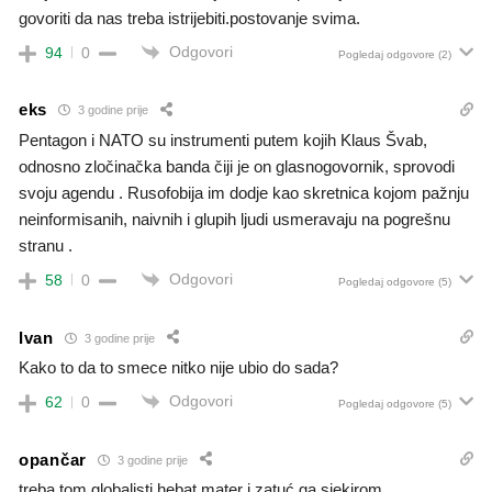
govoriti da nas treba istrijebiti.postovanje svima.
Odgovori
94
0
Pogledaj odgovore
(2)
eks
3 godine prije
Pentagon i NATO su instrumenti putem kojih Klaus Švab,
odnosno zločinačka banda čiji je on glasnogovornik, sprovodi
svoju agendu . Rusofobija im dodje kao skretnica kojom pažnju
neinformisanih, naivnih i glupih ljudi usmeravaju na pogrešnu
stranu .
Odgovori
58
0
Pogledaj odgovore
(5)
Ivan
3 godine prije
Kako to da to smece nitko nije ubio do sada?
Odgovori
62
0
Pogledaj odgovore
(5)
opančar
3 godine prije
treba tom globalisti hebat mater i zatuć ga sjekirom.