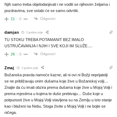
Njih samo treba objelodanjivati i ne voditi se njihovim željama i
pozdravima, sve ostalo će se samo odvrtiti.
Odgovori
21
0
damjan
3 godine prije
TU STOKU TREBA POTAMANIT BEZ IMALO
USTRUČAVANJA I NJIH I SVE KOJI IM SLUŽE….
Odgovori
26
0
Zmaj
3 godine prije
Božanska pravda nameće kazne, ali ni ovi ni Božji neprijatelji
se ne približavaju onim dušama koje žive u Božanskoj volji…
Znajte da ću imati obzira prema dušama koje žive u Mojoj Volji i
prema mjestima u kojima te duše prebivaju… Duše koje u
potpunosti žive u Mojoj Volji stavljena su na Zemlju u isto stanje
kao i blaženi na Nebu. Stoga živite u Mojoj Volji i ne bojte se
ničega.