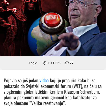
komentara
Logic
1.11.22
77
Pojavio se još jedan
video
koji je procurio kako bi se
pokazalo da Svjetski ekonomski forum (WEF), na čelu sa
zloglasnim globalističkim kraljem Klausom Schwabom,
planira pokrenuti masovni genocid kao katalizator za
svoje obećano “Veliko resetovanje”.