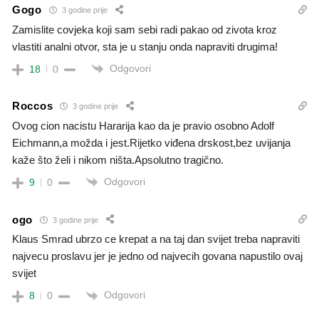
Gogo
3 godine prije
Zamislite covjeka koji sam sebi radi pakao od zivota kroz
vlastiti analni otvor, sta je u stanju onda napraviti drugima!
Odgovori
18
0
Roccos
3 godine prije
Ovog cion nacistu Hararija kao da je pravio osobno Adolf
Eichmann,a možda i jest.Rijetko viđena drskost,bez uvijanja
kaže što želi i nikom ništa.Apsolutno tragično.
Odgovori
9
0
ogo
3 godine prije
Klaus Smrad ubrzo ce krepat a na taj dan svijet treba napraviti
najvecu proslavu jer je jedno od najvecih govana napustilo ovaj
svijet
Odgovori
8
0