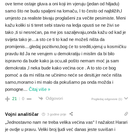
ove teme ostaje gluva a oni koji im vjeruju (jedan od hiljadu)
samo što ne budu spaljeni na lomaču, I to često od najbližih,I
umjesto za realiste bivaju proglašeni za večite pesimiste. Meni
kažu koliki si ti teret sebi stavio na ledja opusti se ne živi se
tako ,ti si nesrećan, pa me jos sazaljevaju,onda kažu od kad je
svijeta tako je…a sto ce ti to kad ne možeš ništa da
promijenis…gledaj pozitivno,bog će to srediti,vjeruj u kosmičku
pravdu itd Ja ne verujem u demokratiju i mislim da bi bilo
ispravno da bude kako ja ocu,ali pošto nemam moć ja sam
demokrata ,I neka bude kako većina oce . A to sto ce bog
pomoć a da mi ništa ne učinimo neće se desiti,jer neće ništa
samo,moramo i mi malo da pokušamo pa onda možda i
pomogne
…
Čitaj više »
Odgovori
21
0
Pogledaj odgovore
(1)
Vojni analitičar
3 godine prije
„Jednostavno nam ne treba velika većina vas“ I nažalost Harari
je ovdje u pravu. Veliki broj ljudi već danas jeste suvišan i