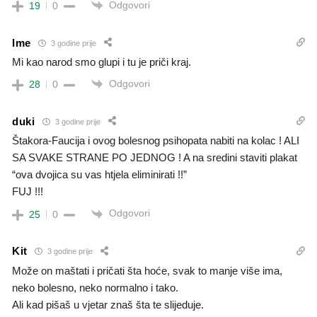
Odgovori
19
0
Ime
3 godine prije
Mi kao narod smo glupi i tu je priči kraj.
Odgovori
28
0
duki
3 godine prije
Štakora-Faucija i ovog bolesnog psihopata nabiti na kolac ! ALI
SA SVAKE STRANE PO JEDNOG ! A na sredini staviti plakat
“ova dvojica su vas htjela eliminirati !!”
FUJ !!!
Odgovori
25
0
Kit
3 godine prije
Može on maštati i pričati šta hoće, svak to manje više ima,
neko bolesno, neko normalno i tako.
Ali kad pišaš u vjetar znaš šta te slijeduje.