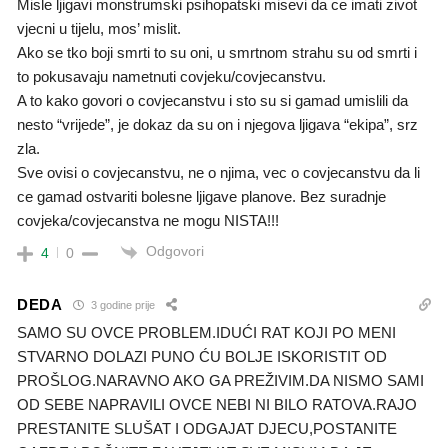
Misle ljigavi monstrumski psihopatski misevi da ce imati zivot
vjecni u tijelu, mos’ mislit.
Ako se tko boji smrti to su oni, u smrtnom strahu su od smrti i
to pokusavaju nametnuti covjeku/covjecanstvu.
A to kako govori o covjecanstvu i sto su si gamad umislili da
nesto “vrijede”, je dokaz da su on i njegova ljigava “ekipa”, srz
zla.
Sve ovisi o covjecanstvu, ne o njima, vec o covjecanstvu da li
ce gamad ostvariti bolesne ljigave planove. Bez suradnje
covjeka/covjecanstva ne mogu NISTA!!!
Odgovori
4
0
DEDA
3 godine prije
SAMO SU OVCE PROBLEM.IDUĆI RAT KOJI PO MENI
STVARNO DOLAZI PUNO ĆU BOLJE ISKORISTIT OD
PROŠLOG.NARAVNO AKO GA PREŽIVIM.DA NISMO SAMI
OD SEBE NAPRAVILI OVCE NEBI NI BILO RATOVA.RAJO
PRESTANITE SLUŠAT I ODGAJAT DJECU,POSTANITE