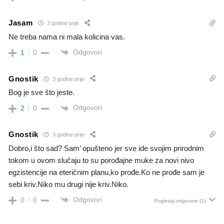
Jasam
3 godine prije
Ne treba nama ni mala kolicina vas.
Odgovori
1
0
Gnostik
3 godine prije
Bog je sve što jeste.
Odgovori
2
0
Gnostik
3 godine prije
Dobro,i što sad? Sam’ opušteno jer sve ide svojim prirodnim
tokom u ovom slučaju to su porođajne muke za novi nivo
egzistencije na eteričnim planu,ko prođe.Ko ne prođe sam je
sebi kriv.Niko mu drugi nije kriv.Niko.
Odgovori
0
0
Pogledaj odgovore
(1)