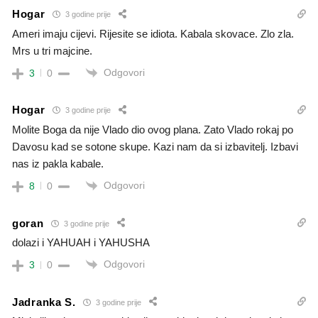
Hogar
3 godine prije
Ameri imaju cijevi. Rijesite se idiota. Kabala skovace. Zlo zla.
Mrs u tri majcine.
Odgovori
3
0
Hogar
3 godine prije
Molite Boga da nije Vlado dio ovog plana. Zato Vlado rokaj po
Davosu kad se sotone skupe. Kazi nam da si izbavitelj. Izbavi
nas iz pakla kabale.
Odgovori
8
0
goran
3 godine prije
dolazi i YAHUAH i YAHUSHA
Odgovori
3
0
Jadranka S.
3 godine prije