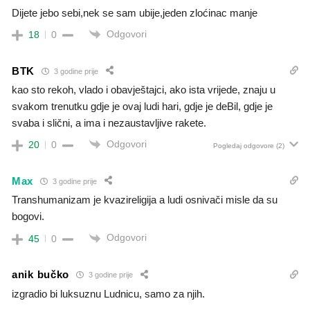
Dijete jebo sebi,nek se sam ubije,jeden zloćinac manje
Odgovori
18
0
BTK
3 godine prije
kao sto rekoh, vlado i obavještajci, ako ista vrijede, znaju u
svakom trenutku gdje je ovaj ludi hari, gdje je deBil, gdje je
svaba i slični, a ima i nezaustavljive rakete.
Odgovori
20
0
Pogledaj odgovore
(2)
Max
3 godine prije
Transhumanizam je kvazireligija a ludi osnivači misle da su
bogovi.
Odgovori
45
0
anik bučko
3 godine prije
izgradio bi luksuznu Ludnicu, samo za njih.