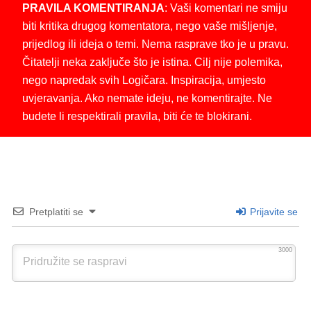
PRAVILA KOMENTIRANJA
: Vaši komentari ne smiju
biti kritika drugog komentatora, nego vaše mišljenje,
prijedlog ili ideja o temi. Nema rasprave tko je u pravu.
Čitatelji neka zaključe što je istina. Cilj nije polemika,
nego napredak svih Logičara. Inspiracija, umjesto
uvjeravanja. Ako nemate ideju, ne komentirajte. Ne
budete li respektirali pravila, biti će te blokirani.
Pretplatiti se
Prijavite se
3000