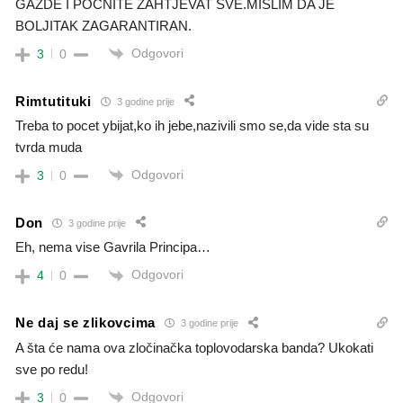
GAZDE I POČNITE ZAHTJEVAT SVE.MISLIM DA JE
BOLJITAK ZAGARANTIRAN.
Odgovori
3
0
Rimtutituki
3 godine prije
Treba to pocet ybijat,ko ih jebe,nazivili smo se,da vide sta su
tvrda muda
Odgovori
3
0
Don
3 godine prije
Eh, nema vise Gavrila Principa…
Odgovori
4
0
Ne daj se zlikovcima
3 godine prije
A šta će nama ova zločinačka toplovodarska banda? Ukokati
sve po redu!
Odgovori
3
0