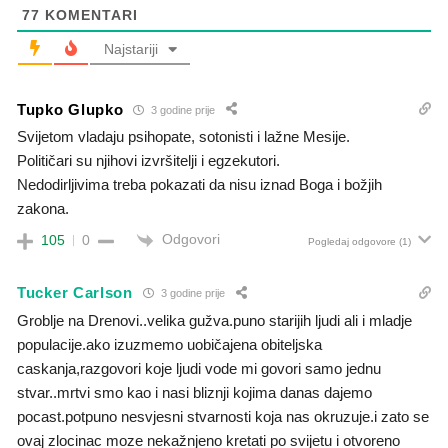
77
KOMENTARI
Najstariji
Tupko Glupko
3 godine prije
Svijetom vladaju psihopate, sotonisti i lažne Mesije.
Političari su njihovi izvršitelji i egzekutori.
Nedodirljivima treba pokazati da nisu iznad Boga i božjih
zakona.
Odgovori
105
0
Pogledaj odgovore
(1)
Tucker Carlson
3 godine prije
Groblje na Drenovi..velika gužva.puno starijih ljudi ali i mladje
populacije.ako izuzmemo uobičajena obiteljska
caskanja,razgovori koje ljudi vode mi govori samo jednu
stvar..mrtvi smo kao i nasi bliznji kojima danas dajemo
pocast.potpuno nesvjesni stvarnosti koja nas okruzuje.i zato se
ovaj zlocinac moze nekažnjeno kretati po svijetu i otvoreno