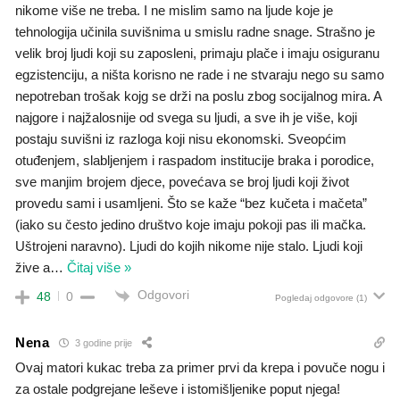
nikome više ne treba. I ne mislim samo na ljude koje je
tehnologija učinila suvišnima u smislu radne snage. Strašno je
velik broj ljudi koji su zaposleni, primaju plače i imaju osiguranu
egzistenciju, a ništa korisno ne rade i ne stvaraju nego su samo
nepotreban trošak kojg se drži na poslu zbog socijalnog mira. A
najgore i najžalosnije od svega su ljudi, a sve ih je više, koji
postaju suvišni iz razloga koji nisu ekonomski. Sveopćim
otuđenjem, slabljenjem i raspadom institucije braka i porodice,
sve manjim brojem djece, povećava se broj ljudi koji život
provedu sami i usamljeni. Što se kaže “bez kučeta i mačeta”
(iako su često jedino društvo koje imaju pokoji pas ili mačka.
Uštrojeni naravno). Ljudi do kojih nikome nije stalo. Ljudi koji
žive a
…
Čitaj više »
Odgovori
48
0
Pogledaj odgovore
(1)
Nena
3 godine prije
Ovaj matori kukac treba za primer prvi da krepa i povuče nogu i
za ostale podgrejane leševe i istomišljenike poput njega!