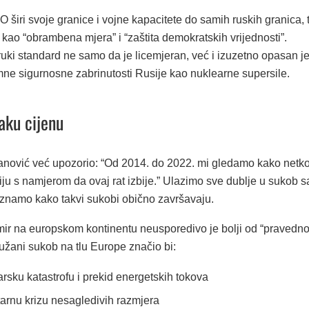
širi svoje granice i vojne kapacitete do samih ruskih granica, 
 kao “obrambena mjera” i “zaštita demokratskih vrijednosti”.
uki standard ne samo da je licemjeran, već i izuzetno opasan je
imne sigurnosne zabrinutosti Rusije kao nuklearne supersile.
aku cijenu
lanović već upozorio: “Od 2014. do 2022. mi gledamo kako netk
ju s namjerom da ovaj rat izbije.” Ulazimo sve dublje u sukob s
 znamo kako takvi sukobi obično završavaju.
 mir na europskom kontinentu neusporedivo je bolji od “pravedn
ružani sukob na tlu Europe značio bi:
sku katastrofu i prekid energetskih tokova
rnu krizu nesagledivih razmjera