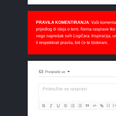
PRAVILA KOMENTIRANJA
: Vaši komenta
prijedlog ili ideja o temi. Nema rasprave tko 
nego napredak svih Logičara. Inspiracija, u
li respektirali pravila, biti će te blokirani.
Pretplatiti se
{}
[