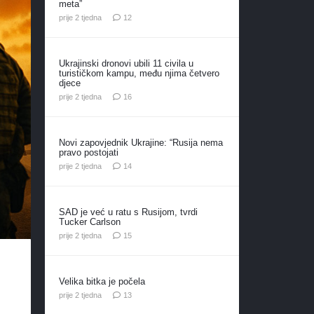
meta”
komentara
prije 2 tjedna
12
Ukrajinski dronovi ubili 11 civila u
turističkom kampu, među njima četvero
djece
komentara
prije 2 tjedna
16
Novi zapovjednik Ukrajine: “Rusija nema
pravo postojati
komentara
prije 2 tjedna
14
SAD je već u ratu s Rusijom, tvrdi
Tucker Carlson
komentara
prije 2 tjedna
15
Velika bitka je počela
komentara
prije 2 tjedna
13