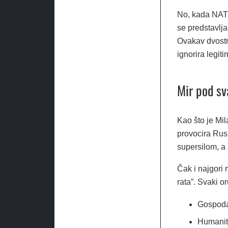
No, kada NATO 
se predstavlja
Ovakav dvostr
ignorira legit
Mir pod sv
Kao što je Mi
provocira Rusi
supersilom, a
Čak i najgori
rata”. Svaki o
Gospodar
Humanita