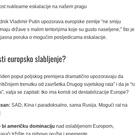
st nuklearne eskalacije na našem pragu
dnik Vladimir Putin upozorava europske zemlje “ne smiju
imaju države s malim teritorijima koje su gusto naseljene,” što je
asna poruka o mogućim posljedicama eskalacije.
ti europsko slabljenje?
lideri poput poljskog premijera dramatično upozoravaju da
ritičnijem trenutku od završetka Drugog svjetskog rata” i da je “r
a”, valja se zapitati: tko ima koristi od destabilizacije Europe?
asan:
SAD, Kina i paradoksalno, sama Rusija. Mogući rat na
:
 bi američku dominaciju
nad oslabljenom Europom,
ajući tržište za njihovo oružje i energente