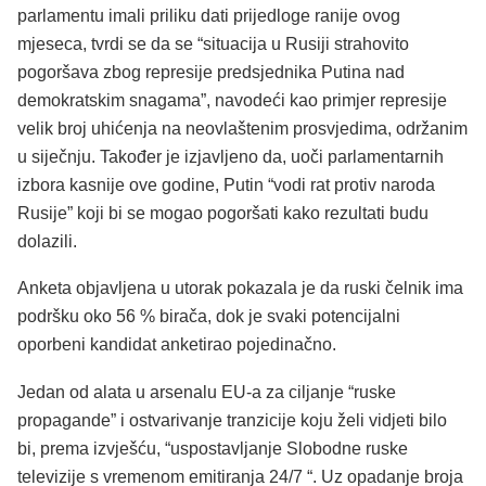
parlamentu imali priliku dati prijedloge ranije ovog
mjeseca, tvrdi se da se “situacija u Rusiji strahovito
pogoršava zbog represije predsjednika Putina nad
demokratskim snagama”, navodeći kao primjer represije
velik broj uhićenja na neovlaštenim prosvjedima, održanim
u siječnju. Također je izjavljeno da, uoči parlamentarnih
izbora kasnije ove godine, Putin “vodi rat protiv naroda
Rusije” koji bi se mogao pogoršati kako rezultati budu
dolazili.
Anketa objavljena u utorak pokazala je da ruski čelnik ima
podršku oko 56 % birača, dok je svaki potencijalni
oporbeni kandidat anketirao pojedinačno.
Jedan od alata u arsenalu EU-a za ciljanje “ruske
propagande” i ostvarivanje tranzicije koju želi vidjeti bilo
bi, prema izvješću, “uspostavljanje Slobodne ruske
televizije s vremenom emitiranja 24/7 “. Uz opadanje broja