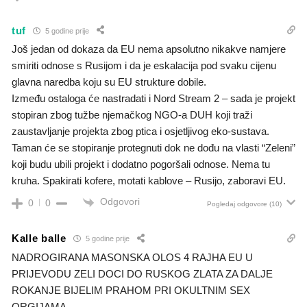
tuf
5 godine prije
Još jedan od dokaza da EU nema apsolutno nikakve namjere
smiriti odnose s Rusijom i da je eskalacija pod svaku cijenu
glavna naredba koju su EU strukture dobile.
Između ostaloga će nastradati i Nord Stream 2 – sada je projekt
stopiran zbog tužbe njemačkog NGO-a DUH koji traži
zaustavljanje projekta zbog ptica i osjetljivog eko-sustava.
Taman će se stopiranje protegnuti dok ne dođu na vlasti “Zeleni”
koji budu ubili projekt i dodatno pogoršali odnose. Nema tu
kruha. Spakirati kofere, motati kablove – Rusijo, zaboravi EU.
Odgovori
0
0
Pogledaj odgovore
(10)
Kalle balle
5 godine prije
NADROGIRANA MASONSKA OLOS 4 RAJHA EU U
PRIJEVODU ZELI DOCI DO RUSKOG ZLATA ZA DALJE
ROKANJE BIJELIM PRAHOM PRI OKULTNIM SEX
ORGIJAMA.