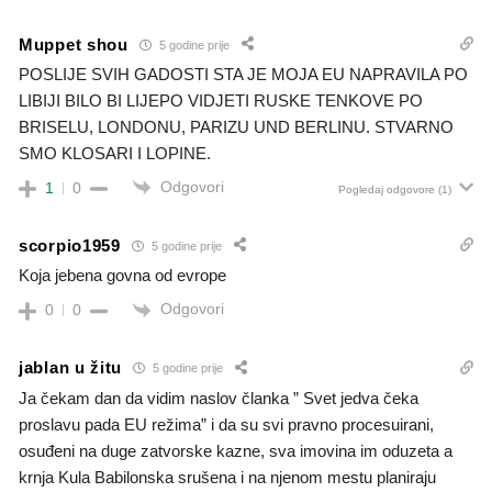
Muppet shou
5 godine prije
POSLIJE SVIH GADOSTI STA JE MOJA EU NAPRAVILA PO
LIBIJI BILO BI LIJEPO VIDJETI RUSKE TENKOVE PO
BRISELU, LONDONU, PARIZU UND BERLINU. STVARNO
SMO KLOSARI I LOPINE.
Odgovori
1
0
Pogledaj odgovore
(1)
scorpio1959
5 godine prije
Koja jebena govna od evrope
Odgovori
0
0
jablan u žitu
5 godine prije
Ja čekam dan da vidim naslov članka ” Svet jedva čeka
proslavu pada EU režima” i da su svi pravno procesuirani,
osuđeni na duge zatvorske kazne, sva imovina im oduzeta a
krnja Kula Babilonska srušena i na njenom mestu planiraju