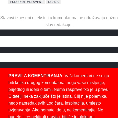
EUROPSKI PARLAMENT
RUSIJA
Stavovi izneseni u tekstu i u komentarima ne odražavaju nužno
stav redakcije.
PRAVILA KOMENTIRANJA
: Vaši komentari ne smiju
biti kritika drugog komentatora, nego vaše mišljenje,
prijedlog ili ideja o temi. Nema rasprave tko je u pravu.
Čitatelji neka zaključe što je istina. Cilj nije polemika,
nego napredak svih Logičara. Inspiracija, umjesto
uvjeravanja. Ako nemate ideju, ne komentirajte. Ne
budete li respektirali pravila, biti će te blokirani.