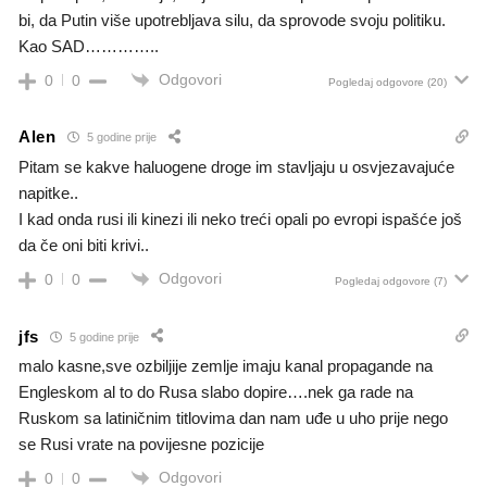
bi, da Putin više upotrebljava silu, da sprovode svoju politiku.
Kao SAD…………..
Odgovori
0
0
Pogledaj odgovore
(20)
Alen
5 godine prije
Pitam se kakve haluogene droge im stavljaju u osvjezavajuće
napitke..
I kad onda rusi ili kinezi ili neko treći opali po evropi ispašće još
da če oni biti krivi..
Odgovori
0
0
Pogledaj odgovore
(7)
jfs
5 godine prije
malo kasne,sve ozbiljije zemlje imaju kanal propagande na
Engleskom al to do Rusa slabo dopire….nek ga rade na
Ruskom sa latiničnim titlovima dan nam uđe u uho prije nego
se Rusi vrate na povijesne pozicije
Odgovori
0
0