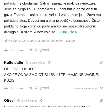
političkim slobodama.” Šaljivi Taljanac je malčice neurozan.
Jebe se njega za EU demokraturu. Zabrinut je on za vlastitu
guzu. Zabrana ulaska u tako veliku i važnu zemlju snižava mu
politički status. Dovodi mu u pitanje političku budućnost. Čisto
praktično, koja korist od političara koji ne može biti sudionik
dijaloga s Rusijom. A bez koje se
…
Čitaj više »
5 godine prije zadnji put uredio onaj najve... Dalton
Odgovori
0
0
Kalle balle
5 godine prije
ODGOVOR KIHOT
AKO JE ONDA SMO OTISLI SVI U TRI MAJCINE VAGINE.
KUZIS
Odgovori
0
0
Pogledaj odgovore
(1)
Oliver
5 godine prije