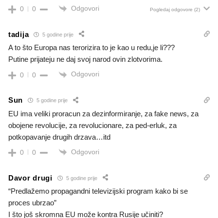
Odgovori
0
0
Pogledaj odgovore
(2)
tadija
5 godine prije
A to što Europa nas terorizira to je kao u redu,je li???
Putine prijateju ne daj svoj narod ovin zlotvorima.
Odgovori
0
0
Sun
5 godine prije
EU ima veliki proracun za dezinformiranje, za fake news, za
obojene revolucije, za revolucionare, za ped-erluk, za
potkopavanje drugih drzava…itd
Odgovori
0
0
Davor drugi
5 godine prije
“Predlažemo propagandni televizijski program kako bi se
proces ubrzao”
I što još skromna EU može kontra Rusije učiniti?