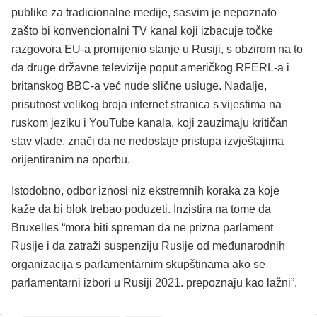
publike za tradicionalne medije, sasvim je nepoznato
zašto bi konvencionalni TV kanal koji izbacuje točke
razgovora EU-a promijenio stanje u Rusiji, s obzirom na to
da druge državne televizije poput američkog RFERL-a i
britanskog BBC-a već nude slične usluge. Nadalje,
prisutnost velikog broja internet stranica s vijestima na
ruskom jeziku i YouTube kanala, koji zauzimaju kritičan
stav vlade, znači da ne nedostaje pristupa izvještajima
orijentiranim na oporbu.
Istodobno, odbor iznosi niz ekstremnih koraka za koje
kaže da bi blok trebao poduzeti. Inzistira na tome da
Bruxelles “mora biti spreman da ne prizna parlament
Rusije i da zatraži suspenziju Rusije od međunarodnih
organizacija s parlamentarnim skupštinama ako se
parlamentarni izbori u Rusiji 2021. prepoznaju kao lažni”.