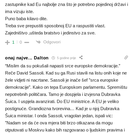
zastupnike kad Eu najbolje zna što je potrebno pojedinoj državi i
ima vizuju iste.
Puno baba kilavo dite.
Treba sve prepustiti sposobnoj EU a raspustiti vlast.
Zajedništvo ,ušteda bratstvo i jedinstvo za sve.
Odgovori
1
0
onaj najve... Dalton
5 godine prije
“Mislim da su pokušali napasti srce europske demokracije.”
Reče David Sassoli. Kad su ga Rusi stavili na listu onih koje ne
žele vidjeti ni nacrtane. Sassoli je inače šef ”srca europske
demokracije”. Kako on tepa Europskom parlamentu. Spremištu
nepotrebnih političara. Tamo je dospjela i izvjesna Dubravka
Šuica. I uspjela avanzirati. Do EU ministrice. A EU je veliko
postignuće. Grandiozna tvorevina… Kad je u njoj Dubravka
Šuica ministar. I onda Sassoli, vragolan jedan, ispali vic:
”Nadam se da će ova mjera biti brzo otkazana da mogu
otputovati u Moskvu kako bih razgovarao o ljudskim pravima i