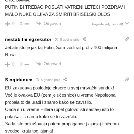
PUTIN BI TREBAO POSLATI VATRENI LETECI POZDRAV I
MALO NUKE GLJIVA ZA SMIRITI BRISELSKI OLOS
Odgovori
0
0
Pogledaj odgovore
(8)
nestabilni egzekutor
5 godine prije
Jebate što je jak taj Putin. Sam vodi rat protiv 100 milijuna
Rusa.
Odgovori
0
0
Singidunum
5 godine prije
EU zakucava poslednje eksere u svoj mrtvački sanduk!
Već je ovakva EU (zemlje učesnice) u vreme Napoleona
probala to da uradi i znamo kako se završilo.
Onda su u vreme Hitlera (opet gotovo isti sastav) isto to
pokušali i znamo kako se to završilo.
Sada isto pokušavaju putem propagande (lajanja) i bićemo
svedoci kraju tog lajanja!