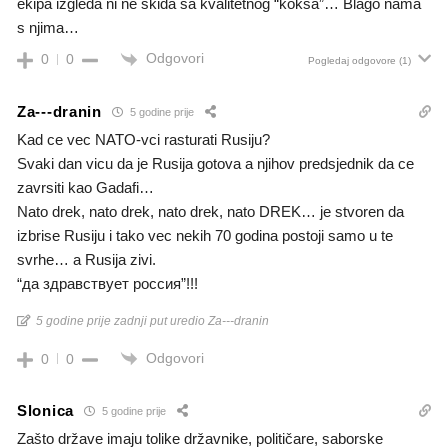
ekipa izgleda ni ne skida sa kvalitetnog “koksa”… Blago nama
s njima…
Odgovori
0
0
Pogledaj odgovore
(1)
Za---dranin
5 godine prije
Kad ce vec NATO-vci rasturati Rusiju?
Svaki dan vicu da je Rusija gotova a njihov predsjednik da ce
zavrsiti kao Gadafi…
Nato drek, nato drek, nato drek, nato DREK… je stvoren da
izbrise Rusiju i tako vec nekih 70 godina postoji samo u te
svrhe… a Rusija zivi.
“да здравствует россия”!!!
5 godine prije zadnji put uredio Za---dranin
Odgovori
0
0
Slonica
5 godine prije
Zašto države imaju tolike državnike, političare, saborske