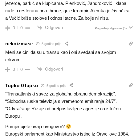
jezerce, parkić sa klupicama. Plenković, Jandroković i klapa
rade u restoranu brze hrane, gule krompir, Alemka je čistačica
a Vučić briše stolove i odnosi tacne. Za bolje ni nisu.
Odgovori
0
0
Pogledaj odgovore
(5)
nekoizmase
5 godine prije
Meni se cini da su u transu kao i oni svedani sa svojom
crkvom.
Odgovori
0
0
Tupko Glupko
5 godine prije
“Transatlantski savez za globalnu obranu demokracije”.
“Slobodna ruska televizija s vremenom emitiranja 24/7″.
“Odvraćanje Rusije od pretpostavljene agresije na istočnu
Europu”.
Primjećujete ovaj novogovor?
Europski parlament kao Ministarstvo istine iz Orwellove 1984.