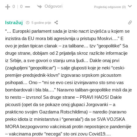
Odgovori
0
0
Pogledaj odgovore
(3)
Istražuj
5 godine prije
“… Europski parlament sada je iznio nacrt izvješća u kojem se
inzistira da EU mora biti agresivnija u pristupu Moskvi….” E
ovo je jedan tipican clanak – za talibane… tzv “geopolitike” Sa
druge strane, dobijam od 2 prijatelja skroz razlicite informacije
iz Srbije, a sve govori o stanju uma ljudi… Dakle onaj prvi
(zaglupljeni “geopoliticar”) – salje gluposti koje je neki “ceski-
premijer-predsjednik-klovn” izgovarao srpskom picoustom
psihopati… Ono – “mi se evo cesi izvinjavamo sto smo vas
bombardovali i bla bla….” Naravno taliban-geopolitike misli da je
to nesto – izvrsno! Sa druge strane – PRAVI HAOS! Dakle
picousti (opet da se pokaze onoj glupaci Jorgovanki – a
prakticno svojim Gazdama Rotschildima) – naredio (naravno
preko idiota iz ministarstva i “generala”) da se SVA VOJSKA
MORA bezpogovorno vakcinisati protin nepostojece pandemijie
– vakcinama protiv “necega” sto oni zovu Covid19.…