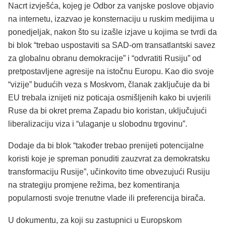
Nacrt izvješća, kojeg je Odbor za vanjske poslove objavio
na internetu, izazvao je konsternaciju u ruskim medijima u
ponedjeljak, nakon što su izašle izjave u kojima se tvrdi da
bi blok “trebao uspostaviti sa SAD-om transatlantski savez
za globalnu obranu demokracije” i “odvratiti Rusiju” od
pretpostavljene agresije na istočnu Europu. Kao dio svoje
“vizije” budućih veza s Moskvom, članak zaključuje da bi
EU trebala iznijeti niz poticaja osmišljenih kako bi uvjerili
Ruse da bi okret prema Zapadu bio koristan, uključujući
liberalizaciju viza i “ulaganje u slobodnu trgovinu”.
Dodaje da bi blok “također trebao prenijeti potencijalne
koristi koje je spreman ponuditi zauzvrat za demokratsku
transformaciju Rusije”, učinkovito time obvezujući Rusiju
na strategiju promjene režima, bez komentiranja
popularnosti svoje trenutne vlade ili preferencija birača.
U dokumentu, za koji su zastupnici u Europskom