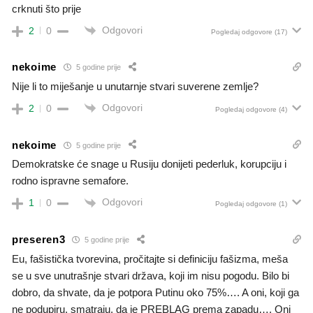
crknuti što prije
Odgovori
2
0
Pogledaj odgovore
(17)
nekoime
5 godine prije
Nije li to miješanje u unutarnje stvari suverene zemlje?
Odgovori
2
0
Pogledaj odgovore
(4)
nekoime
5 godine prije
Demokratske će snage u Rusiju donijeti pederluk, korupciju i
rodno ispravne semafore.
Odgovori
1
0
Pogledaj odgovore
(1)
preseren3
5 godine prije
Eu, fašistička tvorevina, pročitajte si definiciju fašizma, meša
se u sve unutrašnje stvari država, koji im nisu pogodu. Bilo bi
dobro, da shvate, da je potpora Putinu oko 75%…. A oni, koji ga
ne podupiru, smatraju, da je PREBLAG prema zapadu…. Oni