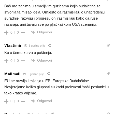
Baš me zanima u smrdljivim guzicama kojih budaletina se
stvorila ta misao ideja. Umjesto da razmišljaju o unapređenju
suradnje, razvoju i progresu.oni razmišljaju kako da ruše
razaraju, uništavaju sve po pljačkaškom USA scenariju.
Odgovori
0
0
Vlastimir
5 godine prije
Ko o čemu,kurva o poštenju.
Odgovori
0
0
Malimali
5 godine prije
EU se razvija i mijenja u EB: Europske Budalaštine.
Nevjerojatno koliko gluposti su kadri proizvesti ‘naši’ poslanici u
tako kratko vrijeme.
Odgovori
0
0