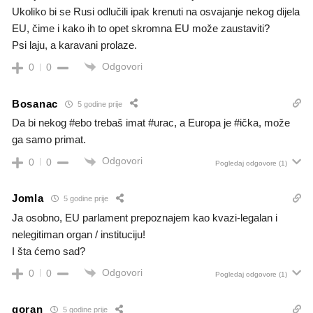
Ukoliko bi se Rusi odlučili ipak krenuti na osvajanje nekog dijela
EU, čime i kako ih to opet skromna EU može zaustaviti?
Psi laju, a karavani prolaze.
Odgovori
0
0
Bosanac
5 godine prije
Da bi nekog #ebo trebaš imat #urac, a Europa je #ička, može
ga samo primat.
Odgovori
0
0
Pogledaj odgovore
(1)
Jomla
5 godine prije
Ja osobno, EU parlament prepoznajem kao kvazi-legalan i
nelegitiman organ / instituciju!
I šta ćemo sad?
Odgovori
0
0
Pogledaj odgovore
(1)
goran
5 godine prije