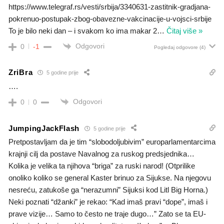
https://www.telegraf.rs/vesti/srbija/3340631-zastitnik-gradjana-
pokrenuo-postupak-zbog-obavezne-vakcinacije-u-vojsci-srbije
To je bilo neki dan – i svakom ko ima makar 2
…
Čitaj više »
Odgovori
0
-1
Pogledaj odgovore
(4)
ZriBra
5 godine prije
….
Odgovori
0
0
JumpingJackFlash
5 godine prije
Pretpostavljam da je tim “slobodoljubivim” europarlamentarcima
krajnji cilj da postave Navalnog za ruskog predsjednika…
Kolika je velika ta njihova “briga” za ruski narod! (Otprilike
onoliko koliko se general Kaster brinuo za Sijukse. Na njegovu
nesreću, zatukoše ga “nerazumni” Sijuksi kod Litl Big Horna.)
Neki poznati “džanki” je rekao: “Kad imaš pravi “dope”, imaš i
prave vizije… Samo to često ne traje dugo…” Zato se ta EU-