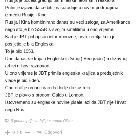
Rusija je pocela gradnju par kineskih atomskih reaktora.
Putin je izjavio da ce biti jos suradnje u novim podrucijima
izmedju Rusije i Kine.
Rusija i Kina kombinirano danas su veci zalogaj za Amerikance
nego sto je bio SSSR s svojim satelitima u ono vrijeme.
Kad je JBT pohapsao informbirovce, prva zemlja koju je
posijetio je bila Engleska.
To je bilo 1953.
Dan danas se kriju u Engleskoj i Srbiji ( Beogradu ) u drzavnoj
arhivi njihovi razgovori.
U ono vrijeme je JBT primila engleska kraljica a predsjednik
vlade je bio Eden.
Churchill je organizirao da dodje do susreta.
JBT je plovio s brodom Galeb u London.
Istovremeno su engleske novine pisale lazi da JBT nije Hrvat
nego Rus.
5 godine prije zadnji put uredio Oliver
Odgovori
0
0