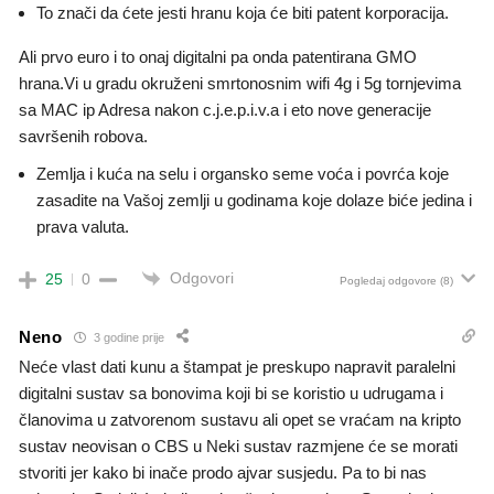
To znači da ćete jesti hranu koja će biti patent korporacija.
Ali prvo euro i to onaj digitalni pa onda patentirana GMO
hrana.Vi u gradu okruženi smrtonosnim wifi 4g i 5g tornjevima
sa MAC ip Adresa nakon c.j.e.p.i.v.a i eto nove generacije
savršenih robova.
Zemlja i kuća na selu i organsko seme voća i povrća koje
zasadite na Vašoj zemlji u godinama koje dolaze biće jedina i
prava valuta.
Odgovori
25
0
Pogledaj odgovore
(8)
Neno
3 godine prije
Neće vlast dati kunu a štampat je preskupo napravit paralelni
digitalni sustav sa bonovima koji bi se koristio u udrugama i
članovima u zatvorenom sustavu ali opet se vraćam na kripto
sustav neovisan o CBS u Neki sustav razmjene će se morati
stvoriti jer kako bi inače prodo ajvar susjedu. Pa to bi nas