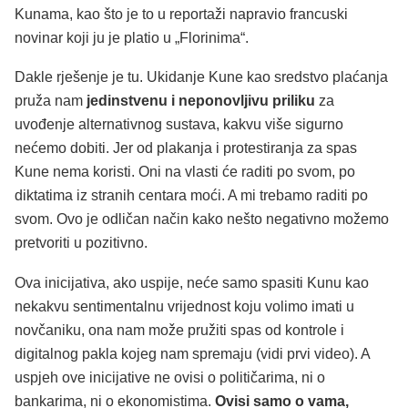
Kunama, kao što je to u reportaži napravio francuski
novinar koji ju je platio u „Florinima“.
Dakle rješenje je tu. Ukidanje Kune kao sredstvo plaćanja
pruža nam
jedinstvenu i neponovljivu priliku
za
uvođenje alternativnog sustava, kakvu više sigurno
nećemo dobiti. Jer od plakanja i protestiranja za spas
Kune nema koristi. Oni na vlasti će raditi po svom, po
diktatima iz stranih centara moći. A mi trebamo raditi po
svom. Ovo je odličan način kako nešto negativno možemo
pretvoriti u pozitivno.
Ova inicijativa, ako uspije, neće samo spasiti Kunu kao
nekakvu sentimentalnu vrijednost koju volimo imati u
novčaniku, ona nam može pružiti spas od kontrole i
digitalnog pakla kojeg nam spremaju (vidi prvi video). A
uspjeh ove inicijative ne ovisi o političarima, ni o
bankarima, ni o ekonomistima.
Ovisi samo o vama,