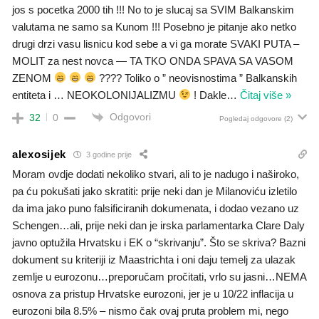
jos s pocetka 2000 tih !!! No to je slucaj sa SVIM Balkanskim
valutama ne samo sa Kunom !!! Posebno je pitanje ako netko
drugi drzi vasu lisnicu kod sebe a vi ga morate SVAKI PUTA –
MOLIT za nest novca — TA TKO ONDA SPAVA SA VASOM
ZENOM
???? Toliko o ” neovisnostima ” Balkanskih
entiteta i … NEOKOLONIJALIZMU
! Dakle
…
Čitaj više »
Odgovori
32
0
Pogledaj odgovore
(2)
alexosijek
3 godine prije
Moram ovdje dodati nekoliko stvari, ali to je nadugo i naširoko,
pa ću pokušati jako skratiti: prije neki dan je Milanoviću izletilo
da ima jako puno falsificiranih dokumenata, i dodao vezano uz
Schengen…ali, prije neki dan je irska parlamentarka Clare Daly
javno optužila Hrvatsku i EK o “skrivanju”. Što se skriva? Bazni
dokument su kriteriji iz Maastrichta i oni daju temelj za ulazak
zemlje u eurozonu…preporučam pročitati, vrlo su jasni…NEMA
osnova za pristup Hrvatske eurozoni, jer je u 10/22 inflacija u
eurozoni bila 8.5% – nismo čak ovaj pruta problem mi, nego