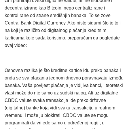
Oni planiraju uvesti digitalne valute, ali ne slobodne i
decentralizirane kao Bitcoin, nego centralizirane i
kontrolirane od strane središnjih banaka. To se zove
Central Bank Digital Currency. Ako niste sigurni što je to i
na koji je različito od digitalnog plaćanja kreditnim
karticama koje sada koristimo, preporučam da pogledate
ovaj video:
Osnovna razlika je što kreditne kartice idu preko banaka i
onda se sva plaćanja jednom dnevno poravnavaju između
banaka. Vaša povijest plaćanja je vidljiva banci, i teoretski
vlast može do nje samo uz sudski nalog. Ali uz digitalne
CBDC valute svaka transakcija ide preko državne
(digitalne) banke koja vidi svaku transakciju u realnom
vremenu, i može ju blokirati. CBDC valute se mogu
programirati da vrijede samo u određenoj regiji, u