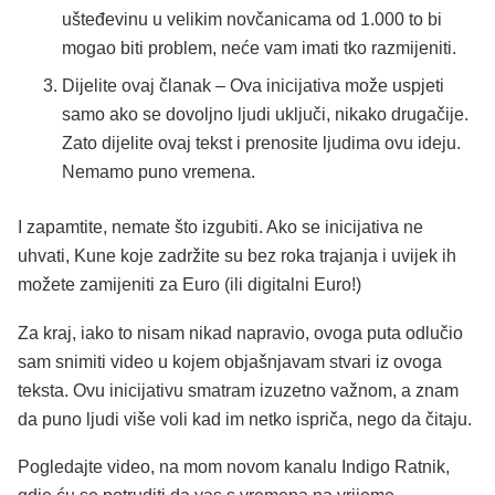
ušteđevinu u velikim novčanicama od 1.000 to bi
mogao biti problem, neće vam imati tko razmijeniti.
Dijelite ovaj članak – Ova inicijativa može uspjeti
samo ako se dovoljno ljudi uključi, nikako drugačije.
Zato dijelite ovaj tekst i prenosite ljudima ovu ideju.
Nemamo puno vremena.
I zapamtite, nemate što izgubiti. Ako se inicijativa ne
uhvati, Kune koje zadržite su bez roka trajanja i uvijek ih
možete zamijeniti za Euro (ili digitalni Euro!)
Za kraj, iako to nisam nikad napravio, ovoga puta odlučio
sam snimiti video u kojem objašnjavam stvari iz ovoga
teksta. Ovu inicijativu smatram izuzetno važnom, a znam
da puno ljudi više voli kad im netko ispriča, nego da čitaju.
Pogledajte video, na mom novom kanalu Indigo Ratnik,