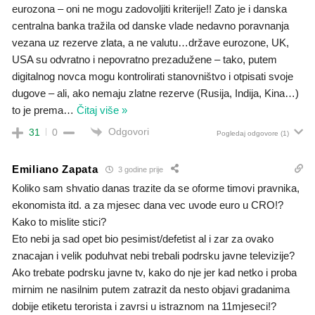
eurozona – oni ne mogu zadovoljiti kriterije!! Zato je i danska
centralna banka tražila od danske vlade nedavno poravnanja
vezana uz rezerve zlata, a ne valutu…države eurozone, UK,
USA su odvratno i nepovratno prezadužene – tako, putem
digitalnog novca mogu kontrolirati stanovništvo i otpisati svoje
dugove – ali, ako nemaju zlatne rezerve (Rusija, Indija, Kina…)
to je prema
…
Čitaj više »
Odgovori
31
0
Pogledaj odgovore
(1)
Emiliano Zapata
3 godine prije
Koliko sam shvatio danas trazite da se oforme timovi pravnika,
ekonomista itd. a za mjesec dana vec uvode euro u CRO!?
Kako to mislite stici?
Eto nebi ja sad opet bio pesimist/defetist al i zar za ovako
znacajan i velik poduhvat nebi trebali podrsku javne televizije?
Ako trebate podrsku javne tv, kako do nje jer kad netko i proba
mirnim ne nasilnim putem zatrazit da nesto objavi gradanima
dobije etiketu terorista i zavrsi u istraznom na 11mjeseci!?