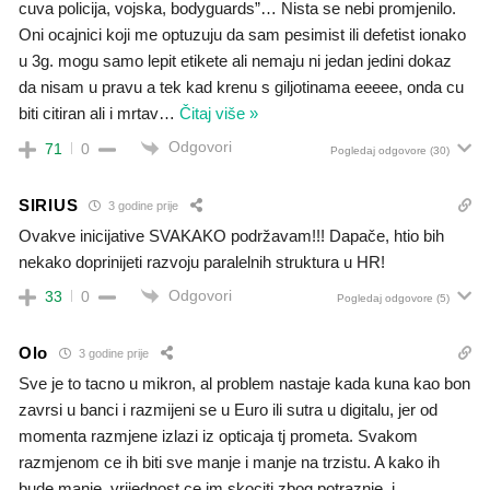
cuva policija, vojska, bodyguards”… Nista se nebi promjenilo.
Oni ocajnici koji me optuzuju da sam pesimist ili defetist ionako
u 3g. mogu samo lepit etikete ali nemaju ni jedan jedini dokaz
da nisam u pravu a tek kad krenu s giljotinama eeeee, onda cu
biti citiran ali i mrtav
…
Čitaj više »
Odgovori
71
0
Pogledaj odgovore
(30)
SIRIUS
3 godine prije
Ovakve inicijative SVAKAKO podržavam!!! Dapače, htio bih
nekako doprinijeti razvoju paralelnih struktura u HR!
Odgovori
33
0
Pogledaj odgovore
(5)
Olo
3 godine prije
Sve je to tacno u mikron, al problem nastaje kada kuna kao bon
zavrsi u banci i razmijeni se u Euro ili sutra u digitalu, jer od
momenta razmjene izlazi iz opticaja tj prometa. Svakom
razmjenom ce ih biti sve manje i manje na trzistu. A kako ih
bude manje, vrijednost ce im skociti zbog potraznje, i