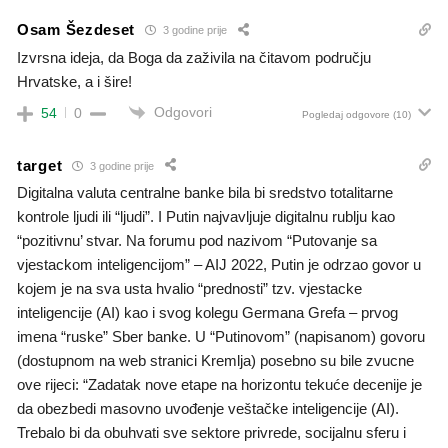
Osam Šezdeset
3 godine prije
Izvrsna ideja, da Boga da zaživila na čitavom području
Hrvatske, a i šire!
Odgovori
54
0
Pogledaj odgovore
(10)
target
3 godine prije
Digitalna valuta centralne banke bila bi sredstvo totalitarne
kontrole ljudi ili “ljudi”. I Putin najvavljuje digitalnu rublju kao
“pozitivnu’ stvar. Na forumu pod nazivom “Putovanje sa
vjestackom inteligencijom” – AIJ 2022, Putin je odrzao govor u
kojem je na sva usta hvalio “prednosti” tzv. vjestacke
inteligencije (AI) kao i svog kolegu Germana Grefa – prvog
imena “ruske” Sber banke. U “Putinovom” (napisanom) govoru
(dostupnom na web stranici Kremlja) posebno su bile zvucne
ove rijeci: “Zadatak nove etape na horizontu tekuće decenije je
da obezbedi masovno uvođenje veštačke inteligencije (AI).
Trebalo bi da obuhvati sve sektore privrede, socijalnu sferu i