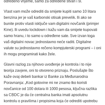
određeno vrijeme, samo za određene stvari i sl.
Vlast vam može odrediti da smijete kupiti samo 10 litara
benzina jer je vaš karbonski otisak prevelik. Ili ako se
bunite protiv vlasti isključe vam digitalni novčanik (primjer
Kine). Ili uvedu lockdown i kažu vam da smijete kupovati
samo hranu, i to samo u određene sate. Sve izvan toga
vaš digitalni novac jednostavno neće raditi. Digitalne
valute su jednostavno rečeno kompjuterski programi – i oni
ih mogu programirati kako žele.
Glavni razlog za njihovo uvođenje je kontrola i to nije
teorija zavjere, oni to otvoreno priznaju. Poslušajte što
kaže ovaj debeli bankar iz Banke za Međunarodna
Poravnanja: „Kod gotovine mi ne znamo tko koristi
novčanice od 100 dolara ili 1000 pesosa, ključna razlika
sa CBDC je da će centralna banka imati apsolutnu
kontrolu o pravilima i propisima koja će odrediti upotrebu