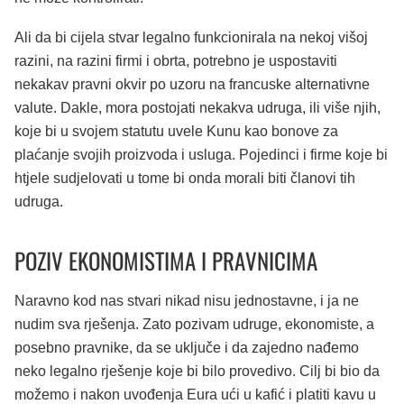
Ali da bi cijela stvar legalno funkcionirala na nekoj višoj
razini, na razini firmi i obrta, potrebno je uspostaviti
nekakav pravni okvir po uzoru na francuske alternativne
valute. Dakle, mora postojati nekakva udruga, ili više njih,
koje bi u svojem statutu uvele Kunu kao bonove za
plaćanje svojih proizvoda i usluga. Pojedinci i firme koje bi
htjele sudjelovati u tome bi onda morali biti članovi tih
udruga.
POZIV EKONOMISTIMA I PRAVNICIMA
Naravno kod nas stvari nikad nisu jednostavne, i ja ne
nudim sva rješenja. Zato pozivam udruge, ekonomiste, a
posebno pravnike, da se uključe i da zajedno nađemo
neko legalno rješenje koje bi bilo provedivo. Cilj bi bio da
možemo i nakon uvođenja Eura ući u kafić i platiti kavu u