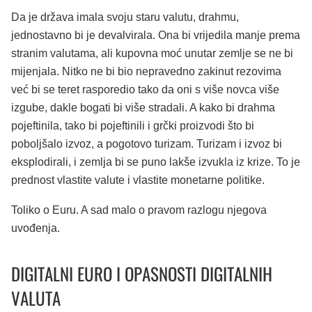
Da je država imala svoju staru valutu, drahmu,
jednostavno bi je devalvirala. Ona bi vrijedila manje prema
stranim valutama, ali kupovna moć unutar zemlje se ne bi
mijenjala. Nitko ne bi bio nepravedno zakinut rezovima
već bi se teret rasporedio tako da oni s više novca više
izgube, dakle bogati bi više stradali. A kako bi drahma
pojeftinila, tako bi pojeftinili i grčki proizvodi što bi
poboljšalo izvoz, a pogotovo turizam. Turizam i izvoz bi
eksplodirali, i zemlja bi se puno lakše izvukla iz krize. To je
prednost vlastite valute i vlastite monetarne politike.
Toliko o Euru. A sad malo o pravom razlogu njegova
uvođenja.
DIGITALNI EURO I OPASNOSTI DIGITALNIH
VALUTA