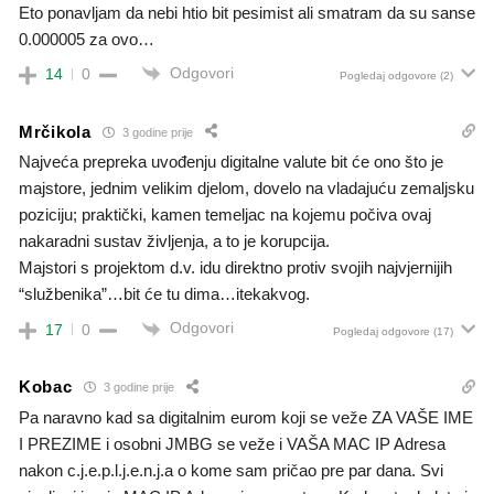
Eto ponavljam da nebi htio bit pesimist ali smatram da su sanse
0.000005 za ovo…
Odgovori
14
0
Pogledaj odgovore
(2)
Mrčikola
3 godine prije
Najveća prepreka uvođenju digitalne valute bit će ono što je
majstore, jednim velikim djelom, dovelo na vladajuću zemaljsku
poziciju; praktički, kamen temeljac na kojemu počiva ovaj
nakaradni sustav življenja, a to je korupcija.
Majstori s projektom d.v. idu direktno protiv svojih najvjernijih
“službenika”…bit će tu dima…itekakvog.
Odgovori
17
0
Pogledaj odgovore
(17)
Kobac
3 godine prije
Pa naravno kad sa digitalnim eurom koji se veže ZA VAŠE IME
I PREZIME i osobni JMBG se veže i VAŠA MAC IP Adresa
nakon c.j.e.p.l.j.e.n.j.a o kome sam pričao pre par dana. Svi