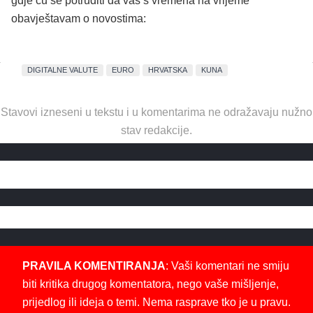
gdje ću se potruditi da vas s vremena na vrijeme
obavještavam o novostima:
DIGITALNE VALUTE
EURO
HRVATSKA
KUNA
Stavovi izneseni u tekstu i u komentarima ne odražavaju nužno
stav redakcije.
PRAVILA KOMENTIRANJA
: Vaši komentari ne smiju
biti kritika drugog komentatora, nego vaše mišljenje,
prijedlog ili ideja o temi. Nema rasprave tko je u pravu.