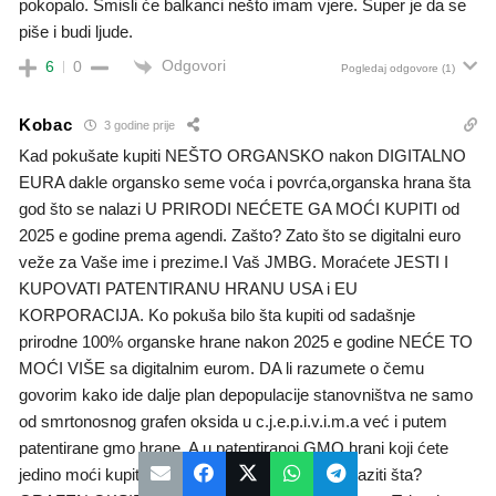
pokopalo. Smisli će balkanci nešto imam vjere. Super je da se
piše i budi ljude.
Odgovori
6
0
Pogledaj odgovore
(1)
Kobac
3 godine prije
Kad pokušate kupiti NEŠTO ORGANSKO nakon DIGITALNO
EURA dakle organsko seme voća i povrća,organska hrana šta
god što se nalazi U PRIRODI NEĆETE GA MOĆI KUPITI od
2025 e godine prema agendi. Zašto? Zato što se digitalni euro
veže za Vaše ime i prezime.I Vaš JMBG. Moraćete JESTI I
KUPOVATI PATENTIRANU HRANU USA i EU
KORPORACIJA. Ko pokuša bilo šta kupiti od sadašnje
prirodne 100% organske hrane nakon 2025 e godine NEĆE TO
MOĆI VIŠE sa digitalnim eurom. DA li razumete o čemu
govorim kako ide dalje plan depopulacije stanovništva ne samo
od smrtonosnog grafen oksida u c.j.e.p.i.v.i.m.a već i putem
patentirane gmo hrane. A u patentiranoj GMO hrani koji ćete
jedino moći kupiti sa digitalnim eurom će se nalaziti šta?