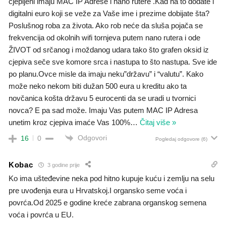
cjepljeni imaju MAC IP Adrese i nano rutere .Kad na to dodate i
digitalni euro koji se veže za Vaše ime i prezime dobijate šta?
Poslušnog roba za života. Ako rob neće da sluša pojača se
frekvencija od okolnih wifi tornjeva putem nano rutera i ode
ŽIVOT od srčanog i moždanog udara tako što grafen oksid iz
cjepiva seče sve komore srca i nastupa to što nastupa. Sve ide
po planu.Ovce misle da imaju neku”državu” i “valutu”. Kako
može neko nekom biti dužan 500 eura u kreditu ako ta
novčanica košta državu 5 eurocenti da se uradi u tvornici
novca? E pa sad može. Imaju Vas putem MAC IP Adresa
unetim kroz cjepiva imaće Vas 100%
…
Čitaj više »
Odgovori
16
0
Pogledaj odgovore
(6)
Kobac
3 godine prije
Ko ima ušteđevine neka pod hitno kupuje kuću i zemlju na selu
pre uvođenja eura u Hrvatskoj.I organsko seme voća i
povrća.Od 2025 e godine kreće zabrana organskog semena
voća i povrća u EU.