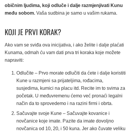
običnim ljudima, koji odluče i dalje razmjenjivati Kunu
među sobom.
Vaša sudbina je samo u vašim rukama.
KOJI JE PRVI KORAK?
Ako vam se sviđa ova inicijativa, i ako želite i dalje plaćati
Kunama, odmah ću vam dati prva tri koraka koje možete
napraviti:
Odlučite – Prvo morate odlučiti da ćete i dalje koristiti
Kune u razmjeni sa prijateljima, rođacima,
susjedima, kumici na placu itd. Recite im to svima za
početak. U međuvremenu ćemo već pronaći legalni
način da to sprovedemo i na razini firmi i obrta.
Sačuvajte svoje Kune – Sačuvajte kovanice i
novčanice koje imate. Pazite da imate dovoljno
novčanica od 10, 20, i 50 kuna. Jer ako čuvate veliku