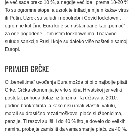
je već sada preko 10 %, a negdje već ide i prema 18-20 %.
To su ogromne stope, a uzrok te inflacije nije nikakav virus
ili Putin. Uzrok su suludi i nepotrebni Covid lockdowni,
ogromne količine Eura koje su naštampane kao „pomoć“
za one pogođene – tim istim lockdownima. I naravno
sulude sankcije Rusiji koje su daleko više naštetile samoj
Europi.
PRIMJER GRČKE
O „benefitima“ uvođenja Eura možda bi bilo najbolje pitati
Grke. Grčka ekonomija je vrlo slična Hrvatskoj jer veliki
postotak prihoda dolazi iz turizma. Ta država je 2010.
godine bankrotirala, a kako nisu imali vlastitu valutu,
morali su drastično rezati troškove, plaće službenicima,
penzije. Ti rezovi su išli i do 40 % što je dovelo do velikih
nemira, probajte zamisliti da vama smanje plaću za 40 %.