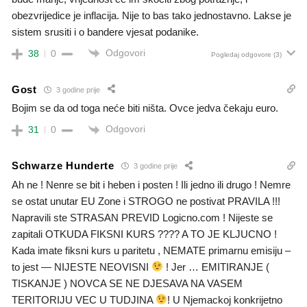
obezvrijedice je inflacija. Nije to bas tako jednostavno. Lakse je
sistem srusiti i o bandere vjesat podanike.
Odgovori
38
0
Pogledaj odgovore
(3)
Gost
3 godine prije
Bojim se da od toga neće biti ništa. Ovce jedva čekaju euro.
Odgovori
31
0
Schwarze Hunderte
3 godine prije
Ah ne ! Nenre se bit i heben i posten ! Ili jedno ili drugo ! Nemre
se ostat unutar EU Zone i STROGO ne postivat PRAVILA !!!
Napravili ste STRASAN PREVID Logicno.com ! Nijeste se
zapitali OTKUDA FIKSNI KURS ???? A TO JE KLJUCNO !
Kada imate fiksni kurs u paritetu , NEMATE primarnu emisiju –
to jest — NIJESTE NEOVISNI
! Jer … EMITIRANJE (
TISKANJE ) NOVCA SE NE DJESAVA NA VASEM
TERITORIJU VEC U TUDJINA
! U Njemackoj konkrijetno