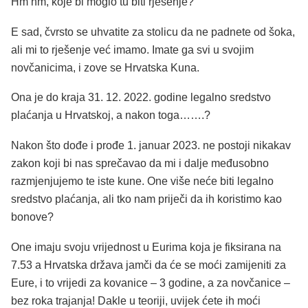
Hm hm, koje bi moglo tu biti rješenje?
E sad, čvrsto se uhvatite za stolicu da ne padnete od šoka,
ali mi to rješenje već imamo. Imate ga svi u svojim
novčanicima, i zove se Hrvatska Kuna.
Ona je do kraja 31. 12. 2022. godine legalno sredstvo
plaćanja u Hrvatskoj, a nakon toga…….?
Nakon što dođe i prođe 1. januar 2023. ne postoji nikakav
zakon koji bi nas sprečavao da mi i dalje međusobno
razmjenjujemo te iste kune. One više neće biti legalno
sredstvo plaćanja, ali tko nam priječi da ih koristimo kao
bonove?
One imaju svoju vrijednost u Eurima koja je fiksirana na
7.53 a Hrvatska država jamči da će se moći zamijeniti za
Eure, i to vrijedi za kovanice – 3 godine, a za novčanice –
bez roka trajanja! Dakle u teoriji, uvijek ćete ih moći