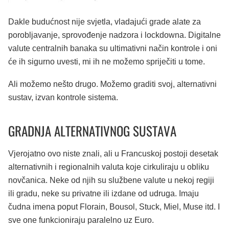
Dakle budućnost nije svjetla, vladajući grade alate za
porobljavanje, sprovođenje nadzora i lockdowna. Digitalne
valute centralnih banaka su ultimativni način kontrole i oni
će ih sigurno uvesti, mi ih ne možemo spriječiti u tome.
Ali možemo nešto drugo. Možemo graditi svoj, alternativni
sustav, izvan kontrole sistema.
GRADNJA ALTERNATIVNOG SUSTAVA
Vjerojatno ovo niste znali, ali u Francuskoj postoji desetak
alternativnih i regionalnih valuta koje cirkuliraju u obliku
novčanica. Neke od njih su službene valute u nekoj regiji
ili gradu, neke su privatne ili izdane od udruga. Imaju
čudna imena poput Florain, Bousol, Stuck, Miel, Muse itd. I
sve one funkcioniraju paralelno uz Euro.