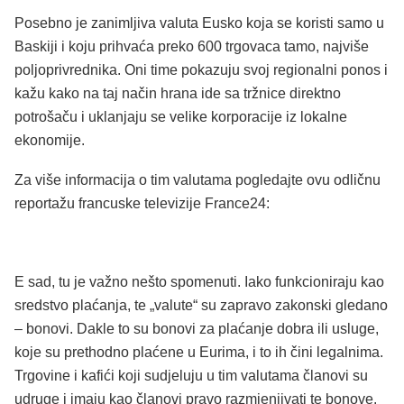
Posebno je zanimljiva valuta Eusko koja se koristi samo u
Baskiji i koju prihvaća preko 600 trgovaca tamo, najviše
poljoprivrednika. Oni time pokazuju svoj regionalni ponos i
kažu kako na taj način hrana ide sa tržnice direktno
potrošaču i uklanjaju se velike korporacije iz lokalne
ekonomije.
Za više informacija o tim valutama pogledajte ovu odličnu
reportažu francuske televizije France24:
E sad, tu je važno nešto spomenuti. Iako funkcioniraju kao
sredstvo plaćanja, te „valute“ su zapravo zakonski gledano
– bonovi. Dakle to su bonovi za plaćanje dobra ili usluge,
koje su prethodno plaćene u Eurima, i to ih čini legalnima.
Trgovine i kafići koji sudjeluju u tim valutama članovi su
udruge i imaju kao članovi pravo razmjenjivati te bonove.