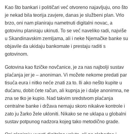
Kao što bankari i političari već otvoreno najavljuju, ono što
je nekad bila teorija zavjere, danas je službeni plan. Vrlo
brzo, oni nam planiraju nametnuti digitalni novac, a
gotovinu planiraju ukinuti. To se već naveliko radi, najviše
u Skandinavskim zemljama, ali i neke Njemačke banke su
objavile da ukidaju bankomate i prestaju raditi s
gotovinom.
Gotovina kao fizičke novčanice, je za nas najbolji sustav
plaćanja jer je – anoniman. Vi možete nekome predati par
tisuća eura i nitko neće znati za to. Ili ako nešto kupite u
dućanu, dobit ćete račun, ali kupnja je i dalje anonimna, ne
zna se tko je kupio. Nad takvim sredstvom plaćanja
centralne banke i država nemaju skoro nikakve kontrole i
zato ju žarko žele ukloniti. Nikako se ne uklapa u globalni
sustav potpunog nadzora kojeg tako metodično grade.