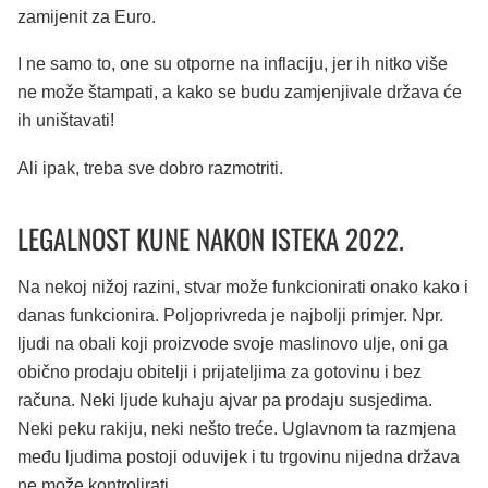
zamijenit za Euro.
I ne samo to, one su otporne na inflaciju, jer ih nitko više
ne može štampati, a kako se budu zamjenjivale država će
ih uništavati!
Ali ipak, treba sve dobro razmotriti.
LEGALNOST KUNE NAKON ISTEKA 2022.
Na nekoj nižoj razini, stvar može funkcionirati onako kako i
danas funkcionira. Poljoprivreda je najbolji primjer. Npr.
ljudi na obali koji proizvode svoje maslinovo ulje, oni ga
obično prodaju obitelji i prijateljima za gotovinu i bez
računa. Neki ljude kuhaju ajvar pa prodaju susjedima.
Neki peku rakiju, neki nešto treće. Uglavnom ta razmjena
među ljudima postoji oduvijek i tu trgovinu nijedna država
ne može kontrolirati.