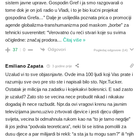
sistem javne uprave. Gospodin Gref i ja smo razgovarali o
tome dok je on još radio u Vladi, i to je bio kućni projekat
gospodina Grefa…” Dalje je uslijedila poznata prica o promociji
agende globalizma-transhumanizma pod maskom „borbe” za
tehnicki suverenitet: “Verovatno ću reći stvari koje su svima
očigledne: značaj prodora
…
Čitaj više »
Odgovori
37
0
Pogledaj odgovore
(14)
Emiliano Zapata
3 godine prije
Uzalud vi to sve objasnjavte. Ovde ima 100 ljudi koji Vas prate i
razumiju sve ovo pre sto ste i napisali bilo sto. Npr.Tucker.
Ostatak je milicija na zadatku i kojekakvi bolesnici. E sad zasto
je uzalud? Zato sto se vecina nece probudit nikad i nikakav
dogadaj ih nece razbudit. Npr.da ovi vragovi krenu na javnim
televizijama javno,uzivo zrtvovati djevice i jesti djecu diljem
svijeta, vecina bi odmahnula rukom kao na “to je tamo negdje”
ili jos jedna “podvala teoreticara”, neki bi se istina pomolili za
dusu djece a par milijardi bi rekli: “a sta ja tu mogu sam?” ili “njih