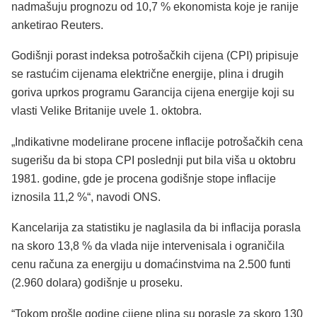
nadmašuju prognozu od 10,7 % ekonomista koje je ranije
anketirao Reuters.
Godišnji porast indeksa potrošačkih cijena (CPI) pripisuje
se rastućim cijenama električne energije, plina i drugih
goriva uprkos programu Garancija cijena energije koji su
vlasti Velike Britanije uvele 1. oktobra.
„Indikativne modelirane procene inflacije potrošačkih cena
sugerišu da bi stopa CPI poslednji put bila viša u oktobru
1981. godine, gde je procena godišnje stope inflacije
iznosila 11,2 %“, navodi ONS.
Kancelarija za statistiku je naglasila da bi inflacija porasla
na skoro 13,8 % da vlada nije intervenisala i ograničila
cenu računa za energiju u domaćinstvima na 2.500 funti
(2.960 dolara) godišnje u proseku.
“Tokom prošle godine cijene plina su porasle za skoro 130