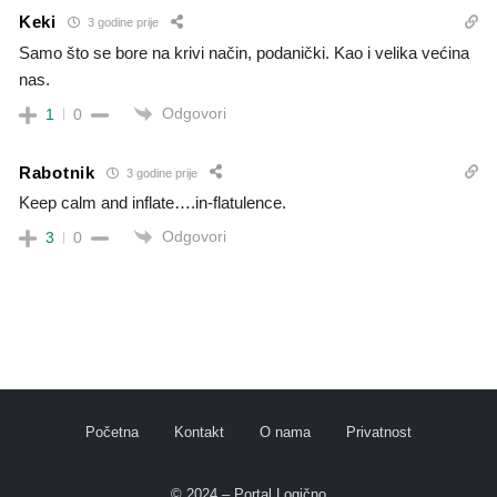
Keki
3 godine prije
Samo što se bore na krivi način, podanički. Kao i velika većina
nas.
Odgovori
1
0
Rabotnik
3 godine prije
Keep calm and inflate….in-flatulence.
Odgovori
3
0
Početna
Kontakt
O nama
Privatnost
© 2024 – Portal Logično