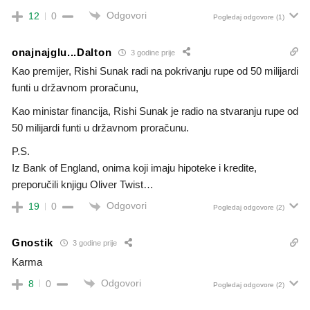
Odgovori
12
0
Pogledaj odgovore
(1)
onajnajglu...Dalton
3 godine prije
Kao premijer, Rishi Sunak radi na pokrivanju rupe od 50 milijardi
funti u državnom proračunu,
Kao ministar financija, Rishi Sunak je radio na stvaranju rupe od
50 milijardi funti u državnom proračunu.
P.S.
Iz Bank of England, onima koji imaju hipoteke i kredite,
preporučili knjigu Oliver Twist…
Odgovori
19
0
Pogledaj odgovore
(2)
Gnostik
3 godine prije
Karma
Odgovori
8
0
Pogledaj odgovore
(2)