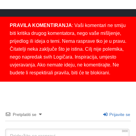
PRAVILA KOMENTIRANJA
: Vaši komentari ne smiju
biti kritika drugog komentatora, nego vaše mišljenje,
prijedlog ili ideja o temi. Nema rasprave tko je u pravu.
Čitatelji neka zaključe što je istina. Cilj nije polemika,
nego napredak svih Logičara. Inspiracija, umjesto
uvjeravanja. Ako nemate ideju, ne komentirajte. Ne
budete li respektirali pravila, biti će te blokirani.
Pretplatiti se
Prijavite se
3000