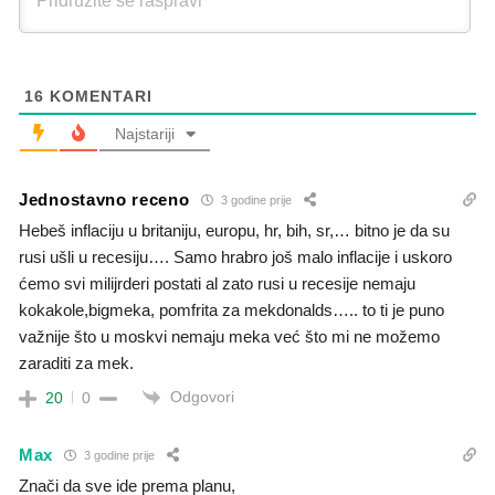
16
KOMENTARI
Najstariji
Jednostavno receno
3 godine prije
Hebeš inflaciju u britaniju, europu, hr, bih, sr,… bitno je da su
rusi ušli u recesiju…. Samo hrabro još malo inflacije i uskoro
ćemo svi milijrderi postati al zato rusi u recesije nemaju
kokakole,bigmeka, pomfrita za mekdonalds….. to ti je puno
važnije što u moskvi nemaju meka već što mi ne možemo
zaraditi za mek.
Odgovori
20
0
Max
3 godine prije
Znači da sve ide prema planu,