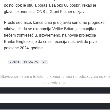
posto, dok je struja porasla za oko 66 posto”, rekao je
glavni ekonomista ONS-a Grant Fitzner u izjavi.
Prošle sedmice, kancelarija je objavila sumorne prognoze
otkrivajući da se ekonomija Velike Britanije smanjila u
trećem tromjesečju. Istovremeno, najnovija projekcija
Banke Engleske je da će se recesija nastaviti do prve
polovine 2024. godine.
CIJENE
INFLACIJA
UK
Stavovi izneseni u tekstu i u komentarima ne odražavaju nužno
stav redakcije.