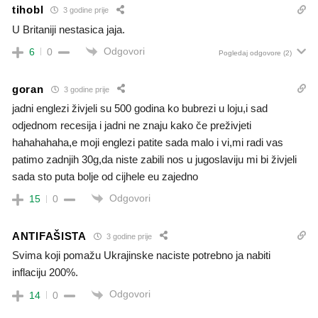
tihobl
3 godine prije
U Britaniji nestasica jaja.
Odgovori
6
0
Pogledaj odgovore
(2)
goran
3 godine prije
jadni englezi živjeli su 500 godina ko bubrezi u loju,i sad
odjednom recesija i jadni ne znaju kako če preživjeti
hahahahaha,e moji englezi patite sada malo i vi,mi radi vas
patimo zadnjih 30g,da niste zabili nos u jugoslaviju mi bi živjeli
sada sto puta bolje od cijhele eu zajedno
Odgovori
15
0
ANTIFAŠISTA
3 godine prije
Svima koji pomažu Ukrajinske naciste potrebno ja nabiti
inflaciju 200%.
Odgovori
14
0