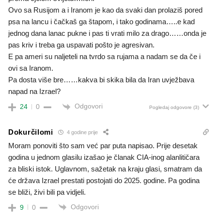
Ovo sa Rusijom a i Iranom je kao da svaki dan prolaziš pored
psa na lancu i čačkaš ga štapom, i tako godinama…..e kad
jednog dana lanac pukne i pas ti vrati milo za drago……onda je
pas kriv i treba ga uspavati pošto je agresivan.
E pa ameri su naljeteli na tvrdo sa rujama a nadam se da če i
ovi sa Iranom.
Pa dosta više bre……kakva bi skika bila da Iran uvježbava
napad na Izrael?
Odgovori
24
0
Pogledaj odgovore
(3)
Dokurčilomi
4 godine prije
Moram ponoviti što sam već par puta napisao. Prije desetak
godina u jednom glasilu izašao je članak CIA-inog alanlitičara
za bliski istok. Uglavnom, sažetak na kraju glasi, smatram da
će država Izrael prestati postojati do 2025. godine. Pa godina
se bliži, živi bili pa vidjeli.
Odgovori
9
0