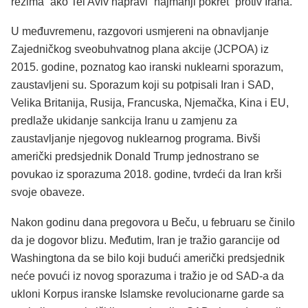
režima” ako Tel Aviv napravi “najmanji pokret” protiv Irana.
U međuvremenu, razgovori usmjereni na obnavljanje
Zajedničkog sveobuhvatnog plana akcije (JCPOA) iz
2015. godine, poznatog kao iranski nuklearni sporazum,
zaustavljeni su.
Sporazum koji su potpisali Iran i SAD,
Velika Britanija, Rusija, Francuska, Njemačka, Kina i EU,
predlaže ukidanje sankcija Iranu u zamjenu za
zaustavljanje njegovog nuklearnog programa.
Bivši
američki predsjednik Donald Trump jednostrano se
povukao iz sporazuma 2018. godine, tvrdeći da Iran krši
svoje obaveze.
Nakon godinu dana pregovora u Beču, u februaru se činilo
da je dogovor blizu. Međutim, Iran je tražio garancije od
Washingtona da se bilo koji budući američki predsjednik
neće povući iz novog sporazuma i tražio je od SAD-a da
ukloni Korpus iranske Islamske revolucionarne garde sa