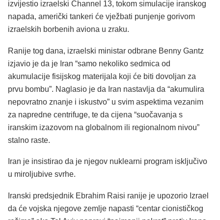
izvijestio izraelski Channel 13, tokom simulacije iranskog
napada, američki tankeri će vježbati punjenje gorivom
izraelskih borbenih aviona u zraku.
Ranije tog dana, izraelski ministar odbrane Benny Gantz
izjavio je da je Iran “samo nekoliko sedmica od
akumulacije fisijskog materijala koji će biti dovoljan za
prvu bombu”. Naglasio je da Iran nastavlja da “akumulira
nepovratno znanje i iskustvo” u svim aspektima vezanim
za napredne centrifuge, te da cijena “suočavanja s
iranskim izazovom na globalnom ili regionalnom nivou”
stalno raste.
Iran je insistirao da je njegov nuklearni program isključivo
u miroljubive svrhe.
Iranski predsjednik Ebrahim Raisi ranije je upozorio Izrael
da će vojska njegove zemlje napasti “centar cionističkog