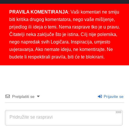
PRAVILA KOMENTIRANJA
: Vaši komentari ne smiju
biti kritika drugog komentatora, nego vaše mišljenje,
prijedlog ili ideja o temi. Nema rasprave tko je u pravu.
Čitatelji neka zaključe što je istina. Cilj nije polemika,
nego napredak svih Logičara. Inspiracija, umjesto
uvjeravanja. Ako nemate ideju, ne komentirajte. Ne
budete li respektirali pravila, biti će te blokirani.
Pretplatiti se
Prijavite se
3000