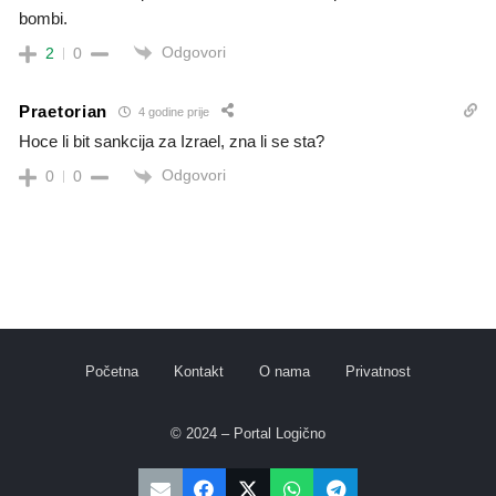
bombi.
Odgovori
2
0
Praetorian
4 godine prije
Hoce li bit sankcija za Izrael, zna li se sta?
Odgovori
0
0
Početna
Kontakt
O nama
Privatnost
© 2024 – Portal Logično