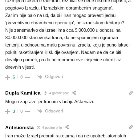
razmjena raketa Izrael-Iran, rezultat se nece nikome dopasti, a
pogotovo Izraelu, i ‘izraelskim obrambenim snagama’.
Zar im nije palo na ud, da bi i Iran mogao provesti jednu
‘preventivnu obrambenu operaciju’, po izraelskom teritoriju?
Nije zanemarivo da Izrael ima cca 9.000.000 u odnosu na
80.000.000 stanovnika Irana, da ne spominjem ogroman
teritorij, u odnosu na malu povrsinu Izraela, koju je puno lakse
pokriti raketiranjem ili sl. djelovanjem. Nadam se da ce biti
dovoljno pameti, pa da ne moramo ove cinjenice utvrditi iz
dnevnih vijesti.
Odgovori
6
0
Dupla Kamilica
4 godine prije
Mogu i zaprave jer Iranom vladaju Aškenazi.
Odgovori
3
0
Antisionista
4 godine prije
Iran može Izrael preorati raketama i da ne upotrebi atomskih