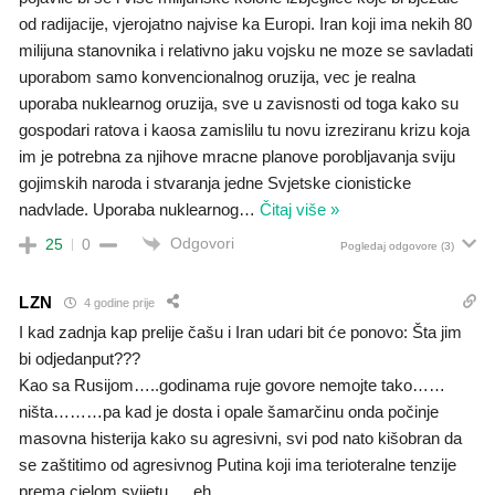
od radijacije, vjerojatno najvise ka Europi. Iran koji ima nekih 80
milijuna stanovnika i relativno jaku vojsku ne moze se savladati
uporabom samo konvencionalnog oruzija, vec je realna
uporaba nuklearnog oruzija, sve u zavisnosti od toga kako su
gospodari ratova i kaosa zamislilu tu novu izreziranu krizu koja
im je potrebna za njihove mracne planove porobljavanja sviju
gojimskih naroda i stvaranja jedne Svjetske cionisticke
nadvlade. Uporaba nuklearnog
…
Čitaj više »
Odgovori
25
0
Pogledaj odgovore
(3)
LZN
4 godine prije
I kad zadnja kap prelije čašu i Iran udari bit će ponovo: Šta jim
bi odjedanput???
Kao sa Rusijom…..godinama ruje govore nemojte tako……
ništa………pa kad je dosta i opale šamarčinu onda počinje
masovna histerija kako su agresivni, svi pod nato kišobran da
se zaštitimo od agresivnog Putina koji ima terioteralne tenzije
prema cjelom svijetu…..eh.