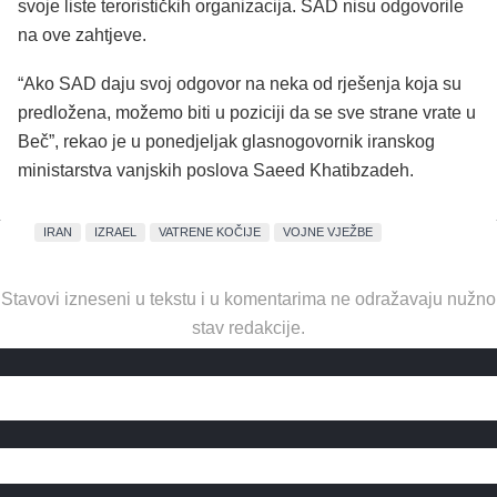
svoje liste terorističkih organizacija. SAD nisu odgovorile
na ove zahtjeve.
“Ako SAD daju svoj odgovor na neka od rješenja koja su
predložena, možemo biti u poziciji da se sve strane vrate u
Beč”, rekao je u ponedjeljak glasnogovornik iranskog
ministarstva vanjskih poslova Saeed Khatibzadeh.
IRAN
IZRAEL
VATRENE KOČIJE
VOJNE VJEŽBE
Stavovi izneseni u tekstu i u komentarima ne odražavaju nužno
stav redakcije.