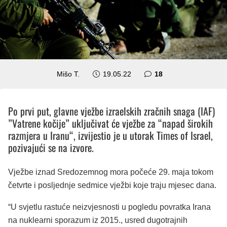
komentara
Mišo T.
19.05.22
18
Po prvi put, glavne vježbe izraelskih zračnih snaga (IAF)
”Vatrene kočije” uključivat će vježbe za “
napad širokih
razmjera u Iranu
“, izvijestio je u utorak Times of Israel,
pozivajući se na izvore.
Vježbe iznad Sredozemnog mora počeće 29. maja tokom
četvrte i posljednje sedmice vježbi koje traju mjesec dana.
“
U svjetlu rastuće neizvjesnosti u pogledu povratka Irana
na nuklearni sporazum iz 2015., usred dugotrajnih