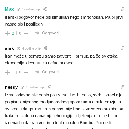
Max
4 godine prije
Iranski odgovor neće biti simuliran nego smrtonosan. Pa bi prvi
napad bio i poslijednji.
Odgovori
8
0
anik
4 godine prije
Iran može u odmazu samo zatvoriti Hormuz, pa če svjetska
ekonomija klecnutu za nešto mjeseci.
Odgovori
1
0
nessy
4 godine prije
Izrael odavno nije dobio po usima, i to ih, ocito, svrbi. Izrael nije
potpisnik nijednog medjunarodnog sporazuma o nuk. oruzju, a
svi znaju da ga ima. Iran danas, nije Iran iz vremena sukoba sa
Irakom. U doba danasnje tehnologije i dijeljenja info. ne bi me
iznenadilo da Iran vec ima funkcionalnu Bombu. Pocne li