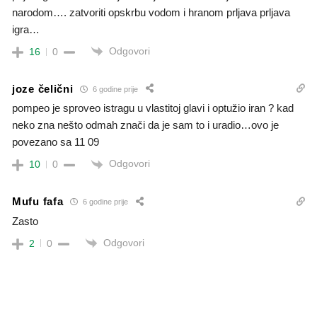
narodom…. zatvoriti opskrbu vodom i hranom prljava prljava
igra…
Odgovori
16
0
joze čelični
6 godine prije
pompeo je sproveo istragu u vlastitoj glavi i optužio iran ? kad
neko zna nešto odmah znači da je sam to i uradio…ovo je
povezano sa 11 09
Odgovori
10
0
Mufu fafa
6 godine prije
Zasto
Odgovori
2
0