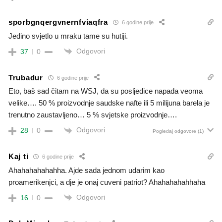
sporbgnqergvnernfviaqfra
6 godine prije
Jedino svjetlo u mraku tame su hutiji.
Odgovori
37
0
Trubadur
6 godine prije
Eto, baš sad čitam na WSJ, da su posljedice napada veoma
velike…. 50 % proizvodnje saudske nafte ili 5 milijuna barela je
trenutno zaustavljeno… 5 % svjetske proizvodnje….
Odgovori
28
0
Pogledaj odgovore
(1)
Kaj ti
6 godine prije
Ahahahahahahha. Ajde sada jednom udarim kao
proamerikenjci, a dje je onaj cuveni patriot? Ahahahahahhaha
Odgovori
16
0