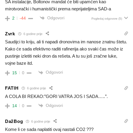
SA instalacije, Boltonov mandat će biti upamćen kao
mirotvorački i humanistički prema neprijateljima SAD-a
Odgovori
2
-44
Pogledaj odgovore
(5)
Zvrk
6 godine prije
Saudijci to kriju, ali ti napadi dronovima im nanose znatnu štetu.
Kako će sada efektivno raditi rafinerija ako svaki čas može iz
pustinje izletiti neki dron da rešeta. A tu su još zračne luke,
vojne baze itd.
Odgovori
15
0
FATIH
6 godine prije
A COLA BI REKAO:”GORI VATRA JOS I SADA…..”.
Odgovori
14
0
DažBog
6 godine prije
Kome li ce sada naplatiti ovaj nastali CO2 ???