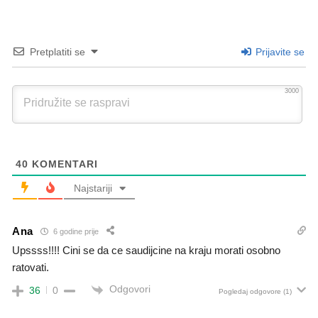
Pretplatiti se
Prijavite se
3000
40
KOMENTARI
Najstariji
Ana
6 godine prije
Upssss!!!! Cini se da ce saudijcine na kraju morati osobno
ratovati.
Odgovori
36
0
Pogledaj odgovore
(1)