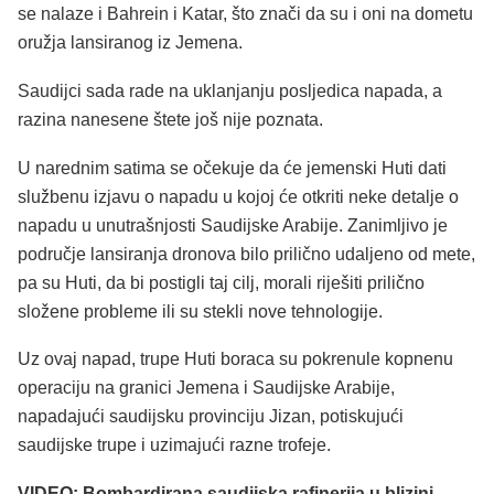
se nalaze i Bahrein i Katar, što znači da su i oni na dometu
oružja lansiranog iz Jemena.
Saudijci sada rade na uklanjanju posljedica napada, a
razina nanesene štete još nije poznata.
U narednim satima se očekuje da će jemenski Huti dati
službenu izjavu o napadu u kojoj će otkriti neke detalje o
napadu u unutrašnjosti Saudijske Arabije. Zanimljivo je
područje lansiranja dronova bilo prilično udaljeno od mete,
pa su Huti, da bi postigli taj cilj, morali riješiti prilično
složene probleme ili su stekli nove tehnologije.
Uz ovaj napad, trupe Huti boraca su pokrenule kopnenu
operaciju na granici Jemena i Saudijske Arabije,
napadajući saudijsku provinciju Jizan, potiskujući
saudijske trupe i uzimajući razne trofeje.
VIDEO: Bombardirana saudijska rafinerija u blizini