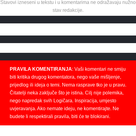
Stavovi izneseni u tekstu i u komentarima ne odražavaju nužno
stav redakcije.
PRAVILA KOMENTIRANJA
: Vaši komentari ne smiju
biti kritika drugog komentatora, nego vaše mišljenje,
prijedlog ili ideja o temi. Nema rasprave tko je u pravu.
Čitatelji neka zaključe što je istina. Cilj nije polemika,
nego napredak svih Logičara. Inspiracija, umjesto
uvjeravanja. Ako nemate ideju, ne komentirajte. Ne
budete li respektirali pravila, biti će te blokirani.