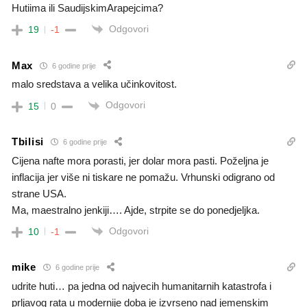
Hutiima ili SaudijskimArapejcima?
Odgovori
19
-1
Max
6 godine prije
malo sredstava a velika učinkovitost.
Odgovori
15
0
Tbilisi
6 godine prije
Cijena nafte mora porasti, jer dolar mora pasti. Poželjna je
inflacija jer više ni tiskare ne pomažu. Vrhunski odigrano od
strane USA.
Ma, maestralno jenkiji…. Ajde, strpite se do ponedjeljka.
Odgovori
10
-1
mike
6 godine prije
udrite huti… pa jedna od najvecih humanitarnih katastrofa i
prljavog rata u modernije doba je izvrseno nad jemenskim