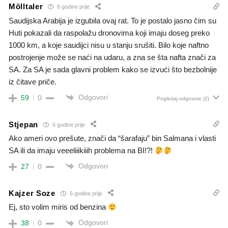
Mölltaler
6 godine prije
Saudijska Arabija je izgubila ovaj rat. To je postalo jasno čim su
Huti pokazali da raspolažu dronovima koji imaju doseg preko
1000 km, a koje saudijci nisu u stanju srušiti. Bilo koje naftno
postrojenje može se naći na udaru, a zna se šta nafta znači za
SA. Za SA je sada glavni problem kako se izvući što bezbolnije
iz čitave priče.
Odgovori
59
0
Pogledaj odgovore
(2)
Stjepan
6 godine prije
Ako ameri ovo prešute, znači da “šarafaju” bin Salmana i vlasti
SA ili da imaju veeeliiikiiih problema na BI!?!
Odgovori
27
0
Kajzer Soze
6 godine prije
Ej, sto volim miris od benzina
Odgovori
38
0