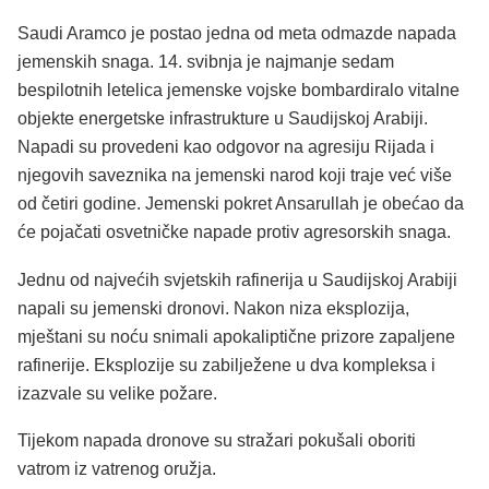
Saudi Aramco je postao jedna od meta odmazde napada
jemenskih snaga. 14. svibnja je najmanje sedam
bespilotnih letelica jemenske vojske bombardiralo vitalne
objekte energetske infrastrukture u Saudijskoj Arabiji.
Napadi su provedeni kao odgovor na agresiju Rijada i
njegovih saveznika na jemenski narod koji traje već više
od četiri godine. Jemenski pokret Ansarullah je obećao da
će pojačati osvetničke napade protiv agresorskih snaga.
Jednu od najvećih svjetskih rafinerija u Saudijskoj Arabiji
napali su jemenski dronovi. Nakon niza eksplozija,
mještani su noću snimali apokaliptične prizore zapaljene
rafinerije. Eksplozije su zabilježene u dva kompleksa i
izazvale su velike požare.
Tijekom napada dronove su stražari pokušali oboriti
vatrom iz vatrenog oružja.