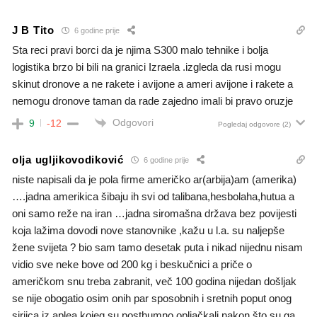
J B Tito
6 godine prije
Sta reci pravi borci da je njima S300 malo tehnike i bolja
logistika brzo bi bili na granici Izraela .izgleda da rusi mogu
skinut dronove a ne rakete i avijone a ameri avijone i rakete a
nemogu dronove taman da rade zajedno imali bi pravo oruzje
Odgovori
9
-12
Pogledaj odgovore
(2)
olja ugljikovodiković
6 godine prije
niste napisali da je pola firme američko ar(arbija)am (amerika)
….jadna amerikica šibaju ih svi od talibana,hesbolaha,hutua a
oni samo reže na iran …jadna siromašna država bez povijesti
koja lažima dovodi nove stanovnike ,kažu u l.a. su naljepše
žene svijeta ? bio sam tamo desetak puta i nikad nijednu nisam
vidio sve neke bove od 200 kg i beskučnici a priče o
američkom snu treba zabranit, več 100 godina nijedan došljak
se nije obogatio osim onih par sposobnih i sretnih poput onog
sirijca iz aplea kojeg su posthumno opljačkali nakon što su ga