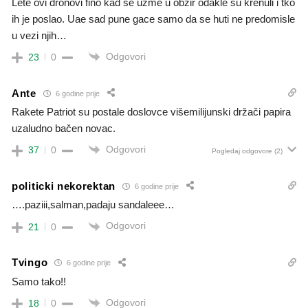
Lete ovi dronovi fino kad se uzme u obzir odakle su krenuli i tko
ih je poslao. Uae sad pune gace samo da se huti ne predomisle
u vezi njih…
Odgovori
23
0
Ante
6 godine prije
Rakete Patriot su postale doslovce višemilijunski držači papira
uzaludno bačen novac.
Odgovori
37
0
Pogledaj odgovore
(2)
politicki nekorektan
6 godine prije
….paziii,salman,padaju sandaleee…
Odgovori
21
0
Tvingo
6 godine prije
Samo tako!!
Odgovori
18
0