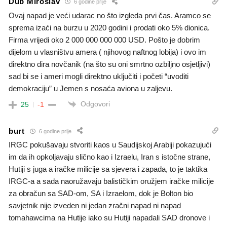
Dub Miroslav
6 godine prije
Ovaj napad je veći udarac no što izgleda prvi čas. Aramco se
sprema izaći na burzu u 2020 godini i prodati oko 5% dionica.
Firma vrijedi oko 2 000 000 000 000 USD. Pošto je dobrim
dijelom u vlasništvu amera ( njihovog naftnog lobija) i ovo im
direktno dira novčanik (na što su oni smrtno ozbiljno osjetljivi)
sad bi se i ameri mogli direktno uključiti i početi “uvoditi
demokraciju” u Jemen s nosaća aviona u zaljevu.
Odgovori
25
-1
burt
6 godine prije
IRGC pokušavaju stvoriti kaos u Saudijskoj Arabiji pokazujući
im da ih opkoljavaju slično kao i Izraelu, Iran s istočne strane,
Hutiji s juga a iračke milicije sa sjevera i zapada, to je taktika
IRGC-a a sada naoružavaju balističkim oružjem iračke milicije
za obračun sa SAD-om, SA i Izraelom, dok je Bolton bio
savjetnik nije izveden ni jedan zračni napad ni napad
tomahawcima na Hutije iako su Hutiji napadali SAD dronove i