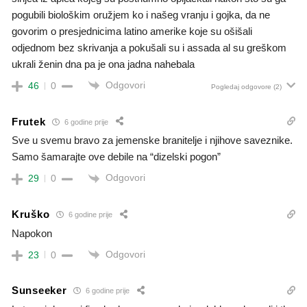
pogubili biološkim oružjem ko i našeg vranju i gojka, da ne
govorim o presjednicima latino amerike koje su ošišali
odjednom bez skrivanja a pokušali su i assada al su greškom
ukrali ženin dna pa je ona jadna nahebala
Odgovori
46
0
Pogledaj odgovore
(2)
Frutek
6 godine prije
Sve u svemu bravo za jemenske branitelje i njihove saveznike.
Samo šamarajte ove debile na “dizelski pogon”
Odgovori
29
0
Kruško
6 godine prije
Napokon
Odgovori
23
0
Sunseeker
6 godine prije