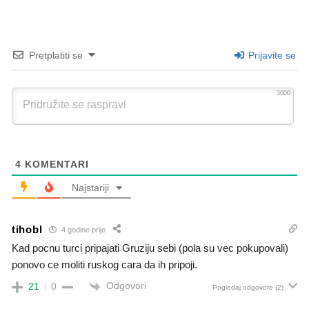
Pretplatiti se
Prijavite se
3000
4
KOMENTARI
Najstariji
tihobl
4 godine prije
Kad pocnu turci pripajati Gruziju sebi (pola su vec pokupovali)
ponovo ce moliti ruskog cara da ih pripoji.
Odgovori
21
0
Pogledaj odgovore
(2)