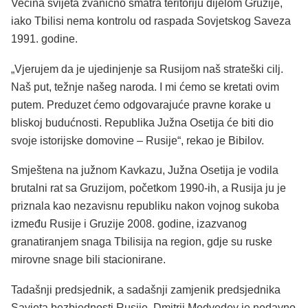
Većina svijeta zvanično smatra teritoriju dijelom Gruzije,
iako Tbilisi nema kontrolu od raspada Sovjetskog Saveza
1991. godine.
„Vjerujem da je ujedinjenje sa Rusijom naš strateški cilj.
Naš put, težnje našeg naroda. I mi ćemo se kretati ovim
putem. Preduzet ćemo odgovarajuće pravne korake u
bliskoj budućnosti. Republika Južna Osetija će biti dio
svoje istorijske domovine – Rusije“, rekao je Bibilov.
Smještena na južnom Kavkazu, Južna Osetija je vodila
brutalni rat sa Gruzijom, početkom 1990-ih, a Rusija ju je
priznala kao nezavisnu republiku nakon vojnog sukoba
između Rusije i Gruzije 2008. godine, izazvanog
granatiranjem snaga Tbilisija na region, gdje su ruske
mirovne snage bili stacionirane.
Tadašnji predsjednik, a sadašnji zamjenik predsjednika
Savjeta bezbjednosti Rusije, Dmitrij Medvedev je nedavno