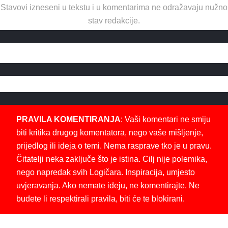
Stavovi izneseni u tekstu i u komentarima ne odražavaju nužno
stav redakcije.
PRAVILA KOMENTIRANJA
: Vaši komentari ne smiju
biti kritika drugog komentatora, nego vaše mišljenje,
prijedlog ili ideja o temi. Nema rasprave tko je u pravu.
Čitatelji neka zaključe što je istina. Cilj nije polemika,
nego napredak svih Logičara. Inspiracija, umjesto
uvjeravanja. Ako nemate ideju, ne komentirajte. Ne
budete li respektirali pravila, biti će te blokirani.