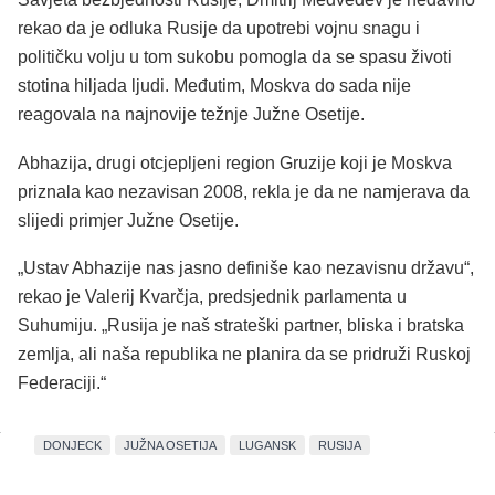
rekao da je odluka Rusije da upotrebi vojnu snagu i
političku volju u tom sukobu pomogla da se spasu životi
stotina hiljada ljudi. Međutim, Moskva do sada nije
reagovala na najnovije težnje Južne Osetije.
Abhazija, drugi otcjepljeni region Gruzije koji je Moskva
priznala kao nezavisan 2008, rekla je da ne namjerava da
slijedi primjer Južne Osetije.
„Ustav Abhazije nas jasno definiše kao nezavisnu državu“,
rekao je Valerij Kvarčja, predsjednik parlamenta u
Suhumiju. „Rusija je naš strateški partner, bliska i bratska
zemlja, ali naša republika ne planira da se pridruži Ruskoj
Federaciji.“
DONJECK
JUŽNA OSETIJA
LUGANSK
RUSIJA