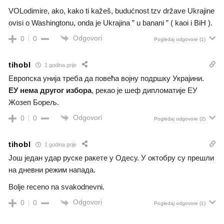
VOLodimire, ako, kako ti kažeš, budućnost tzv države Ukrajine
ovisi o Washingtonu, onda je Ukrajina ” u banani ” ( kaoi i BiH ).
Odgovori
0
0
Pogledaj odgovore
(1)
tihobl
1 godina prije
Европска унија треба да повећа војну подршку Украјини.
ЕУ нема другог избора
, рекао је шеф дипломатије ЕУ
Жозеп Борељ.
Odgovori
0
0
Pogledaj odgovore
(2)
tihobl
1 godina prije
Још један удар руске ракете у Одесу. У октобру су прешли
на дневни режим напада.
Bolje receno na svakodnevni.
Odgovori
0
0
Pogledaj odgovore
(1)