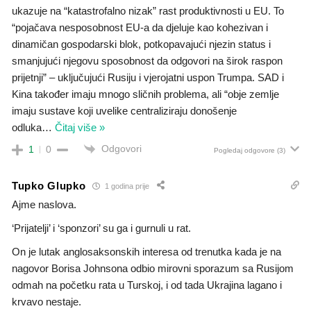
ukazuje na “katastrofalno nizak” rast produktivnosti u EU. To
“pojačava nesposobnost EU-a da djeluje kao kohezivan i
dinamičan gospodarski blok, potkopavajući njezin status i
smanjujući njegovu sposobnost da odgovori na širok raspon
prijetnji” – uključujući Rusiju i vjerojatni uspon Trumpa. SAD i
Kina također imaju mnogo sličnih problema, ali “obje zemlje
imaju sustave koji uvelike centraliziraju donošenje
odluka
…
Čitaj više »
Odgovori
1
0
Pogledaj odgovore
(3)
Tupko Glupko
1 godina prije
Ajme naslova.
‘Prijatelji’ i ‘sponzori’ su ga i gurnuli u rat.
On je lutak anglosaksonskih interesa od trenutka kada je na
nagovor Borisa Johnsona odbio mirovni sporazum sa Rusijom
odmah na početku rata u Turskoj, i od tada Ukrajina lagano i
krvavo nestaje.