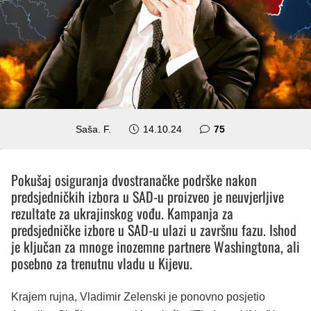
komentara
Saša. F.
14.10.24
75
Pokušaj osiguranja dvostranačke podrške nakon
predsjedničkih izbora u SAD-u proizveo je neuvjerljive
rezultate za ukrajinskog vođu. Kampanja za
predsjedničke izbore u SAD-u ulazi u završnu fazu. Ishod
je ključan za mnoge inozemne partnere Washingtona, ali
posebno za trenutnu vladu u Kijevu.
Krajem rujna, Vladimir Zelenski je ponovno posjetio