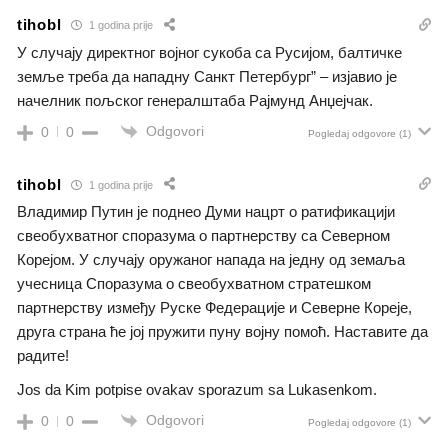
tihobl
1 godina prije
У случају директног војног сукоба са Русијом, балтичке
земље треба да нападну Санкт Петербург” – изјавио је
начелник пољског генералштаба Рајмунд Анџејчак.
Odgovori
0
0
Pogledaj odgovore
(1)
tihobl
1 godina prije
Владимир Путин је поднео Думи нацрт о ратификацији
свеобухватног споразума о партнерству са Северном
Корејом. У случају оружаног напада на једну од земаља
учесница Споразума о свеобухватном стратешком
партнерству између Руске Федерације и Северне Кореје,
друга страна ће јој пружити пуну војну помоћ. Наставите да
радите!
Jos da Kim potpise ovakav sporazum sa Lukasenkom.
Odgovori
0
0
Pogledaj odgovore
(1)