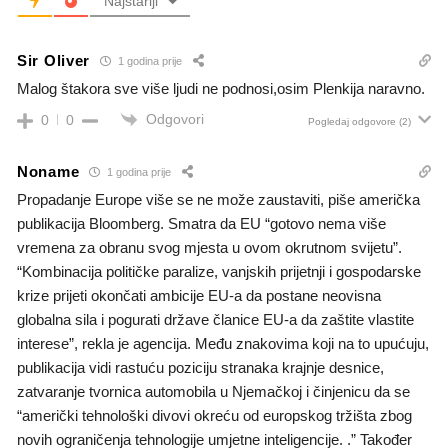
Najstariji
Sir Oliver
1 godina prije
Malog štakora sve više ljudi ne podnosi,osim Plenkija naravno.
Odgovori
0
0
Pogledaj odgovore
(2)
Noname
1 godina prije
Propadanje Europe više se ne može zaustaviti, piše američka
publikacija Bloomberg. Smatra da EU “gotovo nema više
vremena za obranu svog mjesta u ovom okrutnom svijetu”.
“Kombinacija političke paralize, vanjskih prijetnji i gospodarske
krize prijeti okončati ambicije EU-a da postane neovisna
globalna sila i pogurati države članice EU-a da zaštite vlastite
interese”, rekla je agencija. Među znakovima koji na to upućuju,
publikacija vidi rastuću poziciju stranaka krajnje desnice,
zatvaranje tvornica automobila u Njemačkoj i činjenicu da se
“američki tehnološki divovi okreću od europskog tržišta zbog
novih ograničenja tehnologije umjetne inteligencije. .” Također