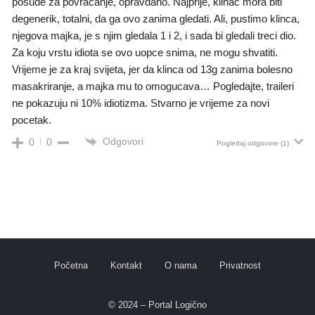
posude za povracanje, opravdano. Najprije, klinac mora biti
degenerik, totalni, da ga ovo zanima gledati. Ali, pustimo klinca,
njegova majka, je s njim gledala 1 i 2, i sada bi gledali treci dio.
Za koju vrstu idiota se ovo uopce snima, ne mogu shvatiti.
Vrijeme je za kraj svijeta, jer da klinca od 13g zanima bolesno
masakriranje, a majka mu to omogucava… Pogledajte, traileri
ne pokazuju ni 10% idiotizma. Stvarno je vrijeme za novi
pocetak.
Odgovori
0
0
Pogledaj odgovore
(1)
Početna
Kontakt
O nama
Privatnost
© 2024 – Portal Logično