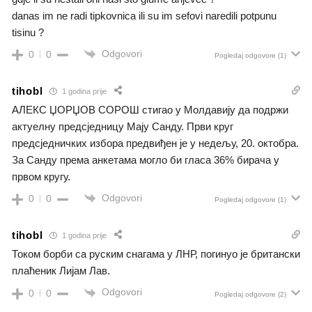
danas im ne radi tipkovnica ili su im sefovi naredili potpunu
tisinu ?
Odgovori
0
0
Pogledaj odgovore
(1)
tihobl
1 godina prije
АЛЕКС ЏОРЏОВ СОРОШ стигао у Молдавију да подржи
актуелну предсједницу Мају Санду. Први круг
предсједничких избора предвиђен је у недељу, 20. октобра.
За Санду према анкетама могло би гласа 36% бирача у
првом кругу.
Odgovori
0
0
Pogledaj odgovore
(1)
tihobl
1 godina prije
Током борби са руским снагама у ЛНР, погинуо је британски
плаћеник Лијам Лав.
Odgovori
0
0
Pogledaj odgovore
(2)