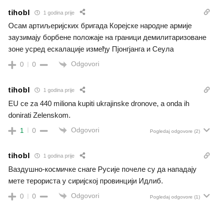
tihobl
1 godina prije
Осам артиљеријских бригада Корејске народне армије
заузимају борбене положаје на граници демилитаризоване
зоне усред ескалације између Пјонгјанга и Сеула
Odgovori
0
0
tihobl
1 godina prije
EU ce za 440 miliona kupiti ukrajinske dronove, a onda ih
donirati Zelenskom.
Odgovori
1
0
Pogledaj odgovore
(2)
tihobl
1 godina prije
Ваздушно-космичке снаге Русије почеле су да нападају
мете терориста у сиријској провинцији Идлиб.
Odgovori
0
0
Pogledaj odgovore
(1)