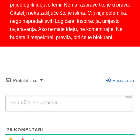
prijedlog ili ideja o temi. Nema rasprave tko je u pravu.
Čitatelji neka zaključe što je istina. Cilj nije polemika,
nego napredak svih Logičara. Inspiracija, umjesto
uvjeravanja. Ako nemate ideju, ne komentirajte. Ne
budete li respektirali pravila, biti će te blokirani.
Pretplatiti se
Prijavite se
3000
75
KOMENTARI