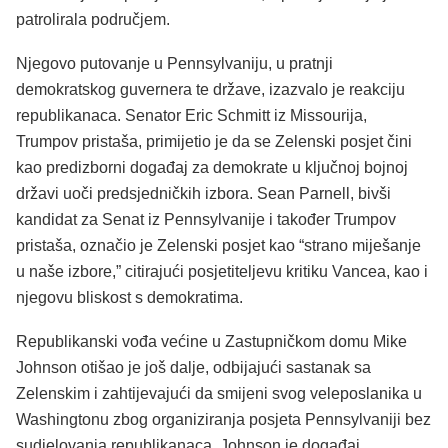
patrolirala područjem.
Njegovo putovanje u Pennsylvaniju, u pratnji
demokratskog guvernera te države, izazvalo je reakciju
republikanaca. Senator Eric Schmitt iz Missourija,
Trumpov pristaša, primijetio je da se Zelenski posjet čini
kao predizborni događaj za demokrate u ključnoj bojnoj
državi uoči predsjedničkih izbora. Sean Parnell, bivši
kandidat za Senat iz Pennsylvanije i također Trumpov
pristaša, označio je Zelenski posjet kao “strano miješanje
u naše izbore,” citirajući posjetiteljevu kritiku Vancea, kao i
njegovu bliskost s demokratima.
Republikanski vođa većine u Zastupničkom domu Mike
Johnson otišao je još dalje, odbijajući sastanak sa
Zelenskim i zahtijevajući da smijeni svog veleposlanika u
Washingtonu zbog organiziranja posjeta Pennsylvaniji bez
sudjelovanja republikanaca. Johnson je događaj