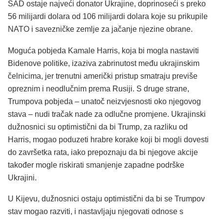
SAD ostaje najveći donator Ukrajine, doprinoseći s preko
56 milijardi dolara od 106 milijardi dolara koje su prikupile
NATO i savezničke zemlje za jačanje njezine obrane.
Moguća pobjeda Kamale Harris, koja bi mogla nastaviti
Bidenove politike, izaziva zabrinutost među ukrajinskim
čelnicima, jer trenutni američki pristup smatraju previše
opreznim i neodlučnim prema Rusiji. S druge strane,
Trumpova pobjeda – unatoč neizvjesnosti oko njegovog
stava – nudi tračak nade za odlučne promjene. Ukrajinski
dužnosnici su optimistični da bi Trump, za razliku od
Harris, mogao poduzeti hrabre korake koji bi mogli dovesti
do završetka rata, iako prepoznaju da bi njegove akcije
također mogle riskirati smanjenje zapadne podrške
Ukrajini.
U Kijevu, dužnosnici ostaju optimistični da bi se Trumpov
stav mogao razviti, i nastavljaju njegovati odnose s