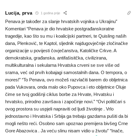
Lucija, prva
1 godina prije
Penava je također za slanje hrvatskih vojnika u Ukrajinu”
Komentari “Penava je dio hrvatske postgrađanskoratne
tragedije, kao što su mu i koalicijski partneri, te Quisling naših
dana, Plenković, te Kaptol, sljednik najdugovječnije zločinačke
organizacije u povijesti čovječanstva, Katoličke Crkve. A
demokratska, građanska. antifašisitčka, civilizirana,
multikulturalna i sekularna Hrvatska crveni se sve više od
srama, već od prvih kobajagi samostalnih dana. O tempora, o
mores!” “To Penava, ovo možeš razvlačiti barem do obljetnica
pada Vukovara, onda malo oko Pupovca i eto obljetnice Oluje
čime se tvoj godišnji ciklus borbe za Hrvate, Hrvatsku i
hrvatsko, prirodno završava i započinje novi.” “Ovi političari s
ovog prostora su uspjeli napraviti od ljudi životinje . Vrlo
jednostavno i Hrvatska i Srbija ga trebaju gazdama pušiti da bi
mogli nešto reći. Osobno sam upoznao premijera bivšeg Crne
Gore Abazovica . Ja veću slinu nisam vidio u životu” “Inače,