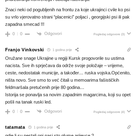
Znaci neki od pogubljenih na frontu za koje ukrajinci cvile ko psi
su vrlo vjerovatno strani “placenici” poljaci , georgijski psi ili pak
zapadna smecad !!!
Odgovori
0
0
Pogledaj odgovore
(3)
Franjo Vinkovski
1 godina prije
Oružane snage Ukrajine u regiji Kursk progovorile su ustima
nacista. Sve ih sprječava da održe svoje položaje – vrijeme,
ceste, nedostatak municije, a također… ruska vojska.Općenito,
ništa novo. Sve smo to već čitali u memoarima fašističkih
feldmaršala pretučenih prije 80 godina…
Istorija se ponavlja sa novim zapadnim magarcima, koji su opet
pošli na tanak ruski led.
Odgovori
0
0
Pogledaj odgovore
(4)
tatamata
1 godina prije
gdje li su nestali oni nasi sto glume arijevce ?