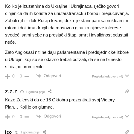
Koliko je izuzetnima do Ukrajine i Ukrajinaca, rječito govori
činjenica da ih koriste za unutarstranačku borbu i prepucavanja.
Zaboli njih – dok Rusija krvari, dok nije stani-pani sa nuklearnim
ratom i dok ima drugih da masovno ginu za njihove interese
svodeći sami sebe na prosjački štap, smrt i invalidnost odustati
neće.
Zato Anglosasi niti ne daju parlamentarne i predsjedničke izbore
u Ukrajini koji su se odavno trebali održati, da se ne bi nešto
slučajno promijenilo.
Odgovori
0
0
Pogledaj odgovore
(4)
Z-Z-Z
1 godina prije
Kaze Zelenski da ce 16 Oktobra prezentirati svoj Victory
Plan… Koji je on glumac.
Odgovori
0
0
Pogledaj odgovore
(4)
Ico
1 godina prije