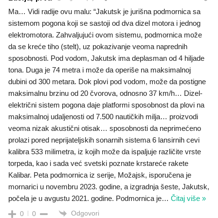
Ma… Vidi radije ovu malu: “Jakutsk je jurišna podmornica sa
sistemom pogona koji se sastoji od dva dizel motora i jednog
elektromotora. Zahvaljujući ovom sistemu, podmornica može
da se kreće tiho (stelt), uz pokazivanje veoma naprednih
sposobnosti. Pod vodom, Jakutsk ima deplasman od 4 hiljade
tona. Duga je 74 metra i može da operiše na maksimalnoj
dubini od 300 metara. Dok plovi pod vodom, može da postigne
maksimalnu brzinu od 20 čvorova, odnosno 37 km/h… Dizel-
električni sistem pogona daje platformi sposobnost da plovi na
maksimalnoj udaljenosti od 7.500 nautičkih milja… proizvodi
veoma nizak akustični otisak… sposobnosti da neprimećeno
prolazi pored neprijateljskih sonarnih sistema 6 lansirnih cevi
kalibra 533 milimetra, iz kojih može da ispaljuje različite vrste
torpeda, kao i sada već svetski poznate krstareće rakete
Kalibar. Peta podmornica iz serije, Možajsk, isporučena je
mornarici u novembru 2023. godine, a izgradnja šeste, Jakutsk,
počela je u avgustu 2021. godine. Podmornica je
…
Čitaj više »
Odgovori
0
0