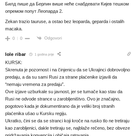
Билд пише да Берлин више неће снабдевати Кијев тешком
опремом попут Леопарда 2.
Zekan trazio tauruse, a ostao bez leoparda, geparda i ostalih
macaka.
Odgovori
0
0
lole ribar
1 godina prije
KURSK:
Skrenuta je pozornost i na činjenicu da se Ukrajinci dobrovoljno
predaju, a da su sami Rusi za strane plaćenike izjavili da
“nemaju vremena za predaju”.
Ove izjave uzburkale su javnost, jer se tumače kao stav da
Rusi ne odvode strance u zarobljeništvo. Ovo je značajno,
pogotovo kada je dokumentirano da je veliki broj stranih
plaćenika ušao u Kursku regiju.
Ukratko, čini se da se stranci koji kroče na rusko tlo ne tretiraju
kao zarobljenici, dakle tretiraju se, najblaže rečeno, bez obveze
pridržavanja konvencija i običaja ratovanja.