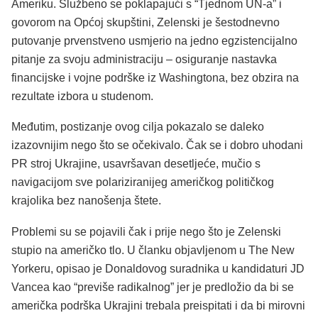
Ameriku. Službeno se poklapajući s “Tjednom UN-a” i
govorom na Općoj skupštini, Zelenski je šestodnevno
putovanje prvenstveno usmjerio na jedno egzistencijalno
pitanje za svoju administraciju – osiguranje nastavka
financijske i vojne podrške iz Washingtona, bez obzira na
rezultate izbora u studenom.
Međutim, postizanje ovog cilja pokazalo se daleko
izazovnijim nego što se očekivalo. Čak se i dobro uhodani
PR stroj Ukrajine, usavršavan desetljeće, mučio s
navigacijom sve polariziranijeg američkog političkog
krajolika bez nanošenja štete.
Problemi su se pojavili čak i prije nego što je Zelenski
stupio na američko tlo. U članku objavljenom u The New
Yorkeru, opisao je Donaldovog suradnika u kandidaturi JD
Vancea kao “previše radikalnog” jer je predložio da bi se
američka podrška Ukrajini trebala preispitati i da bi mirovni