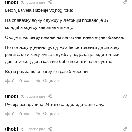
tihobl
1 godina prije
Letonija uvela sluzenje vojnog roka:
На обавезну војну службу у Летонији позвано је
17
младића који су завршили школу.
Ово је прво регрутовање након обнављања војне обавезе.
По доласку у јединицу, од њих ће се тражити да „позову
родитеље и кажу им за службу“, недеља је родитељски
дан, а месец дана касније биће послати на одсуство.
Војни рок за нове регруте траје 9 месеци.
Odgovori
0
0
tihobl
1 godina prije
Русија испоручила 24 тоне сладоледа Сенегалу.
Odgovori
0
0
tihobl
1 godina prije