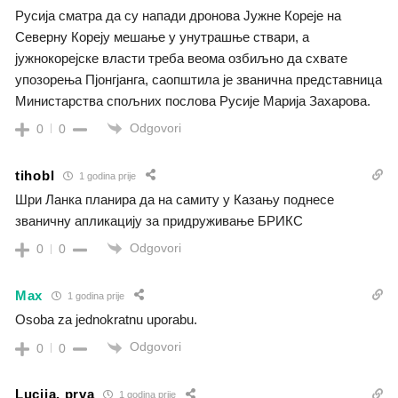
Русија сматра да су напади дронова Јужне Кореје на
Северну Кореју мешање у унутрашње ствари, а
јужнокорејске власти треба веома озбиљно да схвате
упозорења Пјонгјанга, саопштила је званична представница
Министарства спољних послова Русије Марија Захарова.
Odgovori
0
0
tihobl
1 godina prije
Шри Ланка планира да на самиту у Казању поднесе
званичну апликацију за придруживање БРИКС
Odgovori
0
0
Max
1 godina prije
Osoba za jednokratnu uporabu.
Odgovori
0
0
Lucija, prva
1 godina prije