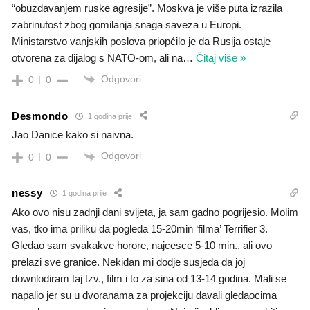
“obuzdavanjem ruske agresije”. Moskva je više puta izrazila
zabrinutost zbog gomilanja snaga saveza u Europi.
Ministarstvo vanjskih poslova priopćilo je da Rusija ostaje
otvorena za dijalog s NATO-om, ali na
…
Čitaj više »
Odgovori
0
0
Desmondo
1 godina prije
Jao Danice kako si naivna.
Odgovori
0
0
nessy
1 godina prije
Ako ovo nisu zadnji dani svijeta, ja sam gadno pogrijesio. Molim
vas, tko ima priliku da pogleda 15-20min ‘filma’ Terrifier 3.
Gledao sam svakakve horore, najcesce 5-10 min., ali ovo
prelazi sve granice. Nekidan mi dodje susjeda da joj
downlodiram taj tzv., film i to za sina od 13-14 godina. Mali se
napalio jer su u dvoranama za projekciju davali gledaocima