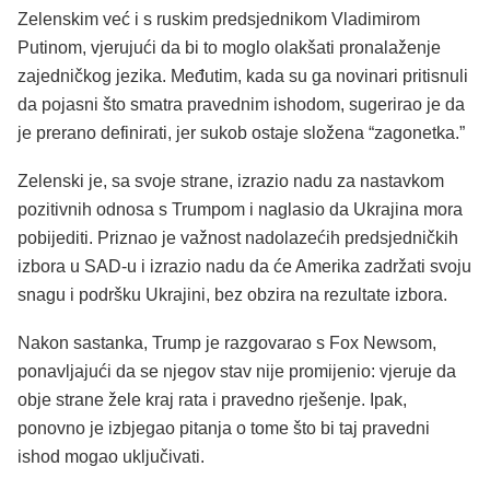
Zelenskim već i s ruskim predsjednikom Vladimirom
Putinom, vjerujući da bi to moglo olakšati pronalaženje
zajedničkog jezika. Međutim, kada su ga novinari pritisnuli
da pojasni što smatra pravednim ishodom, sugerirao je da
je prerano definirati, jer sukob ostaje složena “zagonetka.”
Zelenski je, sa svoje strane, izrazio nadu za nastavkom
pozitivnih odnosa s Trumpom i naglasio da Ukrajina mora
pobijediti. Priznao je važnost nadolazećih predsjedničkih
izbora u SAD-u i izrazio nadu da će Amerika zadržati svoju
snagu i podršku Ukrajini, bez obzira na rezultate izbora.
Nakon sastanka, Trump je razgovarao s Fox Newsom,
ponavljajući da se njegov stav nije promijenio: vjeruje da
obje strane žele kraj rata i pravedno rješenje. Ipak,
ponovno je izbjegao pitanja o tome što bi taj pravedni
ishod mogao uključivati.