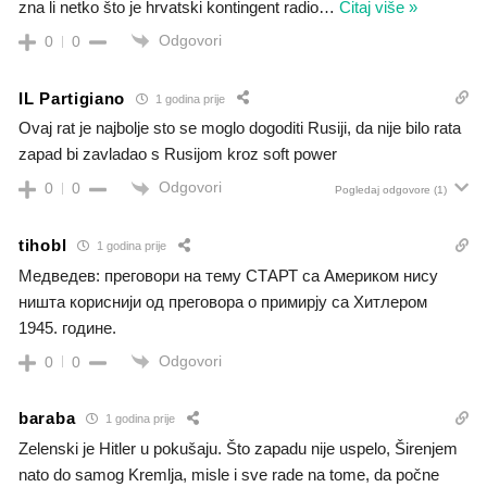
zna li netko što je hrvatski kontingent radio
…
Čitaj više »
Odgovori
0
0
IL Partigiano
1 godina prije
Ovaj rat je najbolje sto se moglo dogoditi Rusiji, da nije bilo rata
zapad bi zavladao s Rusijom kroz soft power
Odgovori
0
0
Pogledaj odgovore
(1)
tihobl
1 godina prije
Медведев: преговори на тему СТАРТ са Америком нису
ништа кориснији од преговора о примирју са Хитлером
1945. године.
Odgovori
0
0
baraba
1 godina prije
Zelenski je Hitler u pokušaju. Što zapadu nije uspelo, Širenjem
nato do samog Kremlja, misle i sve rade na tome, da počne