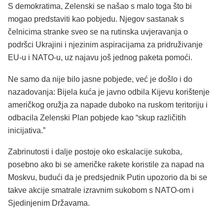
S demokratima, Zelenski se našao s malo toga što bi
mogao predstaviti kao pobjedu. Njegov sastanak s
čelnicima stranke sveo se na rutinska uvjeravanja o
podršci Ukrajini i njezinim aspiracijama za pridruživanje
EU-u i NATO-u, uz najavu još jednog paketa pomoći.
Ne samo da nije bilo jasne pobjede, već je došlo i do
nazadovanja: Bijela kuća je javno odbila Kijevu korištenje
američkog oružja za napade duboko na ruskom teritoriju i
odbacila Zelenski Plan pobjede kao “skup različitih
inicijativa.”
Zabrinutosti i dalje postoje oko eskalacije sukoba,
posebno ako bi se američke rakete koristile za napad na
Moskvu, budući da je predsjednik Putin upozorio da bi se
takve akcije smatrale izravnim sukobom s NATO-om i
Sjedinjenim Državama.