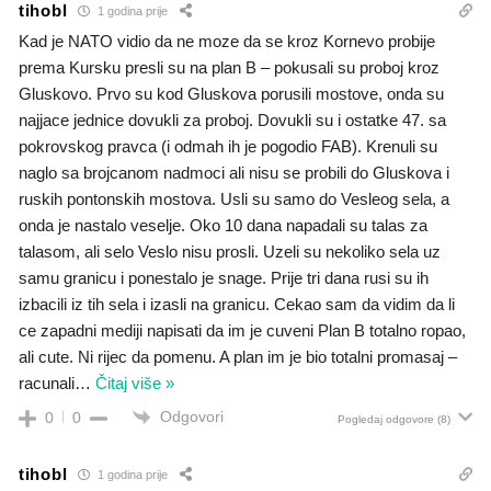
tihobl
1 godina prije
Kad je NATO vidio da ne moze da se kroz Kornevo probije
prema Kursku presli su na plan B – pokusali su proboj kroz
Gluskovo. Prvo su kod Gluskova porusili mostove, onda su
najjace jednice dovukli za proboj. Dovukli su i ostatke 47. sa
pokrovskog pravca (i odmah ih je pogodio FAB). Krenuli su
naglo sa brojcanom nadmoci ali nisu se probili do Gluskova i
ruskih pontonskih mostova. Usli su samo do Vesleog sela, a
onda je nastalo veselje. Oko 10 dana napadali su talas za
talasom, ali selo Veslo nisu prosli. Uzeli su nekoliko sela uz
samu granicu i ponestalo je snage. Prije tri dana rusi su ih
izbacili iz tih sela i izasli na granicu. Cekao sam da vidim da li
ce zapadni mediji napisati da im je cuveni Plan B totalno ropao,
ali cute. Ni rijec da pomenu. A plan im je bio totalni promasaj –
racunali
…
Čitaj više »
Odgovori
0
0
Pogledaj odgovore
(8)
tihobl
1 godina prije