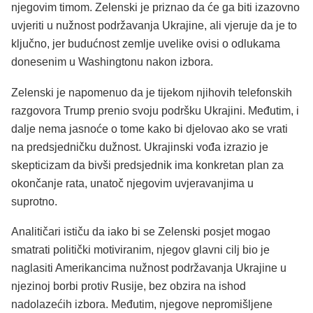
njegovim timom. Zelenski je priznao da će ga biti izazovno
uvjeriti u nužnost podržavanja Ukrajine, ali vjeruje da je to
ključno, jer budućnost zemlje uvelike ovisi o odlukama
donesenim u Washingtonu nakon izbora.
Zelenski je napomenuo da je tijekom njihovih telefonskih
razgovora Trump prenio svoju podršku Ukrajini. Međutim, i
dalje nema jasnoće o tome kako bi djelovao ako se vrati
na predsjedničku dužnost. Ukrajinski vođa izrazio je
skepticizam da bivši predsjednik ima konkretan plan za
okončanje rata, unatoč njegovim uvjeravanjima u
suprotno.
Analitičari ističu da iako bi se Zelenski posjet mogao
smatrati politički motiviranim, njegov glavni cilj bio je
naglasiti Amerikancima nužnost podržavanja Ukrajine u
njezinoj borbi protiv Rusije, bez obzira na ishod
nadolazećih izbora. Međutim, njegove nepromišljene