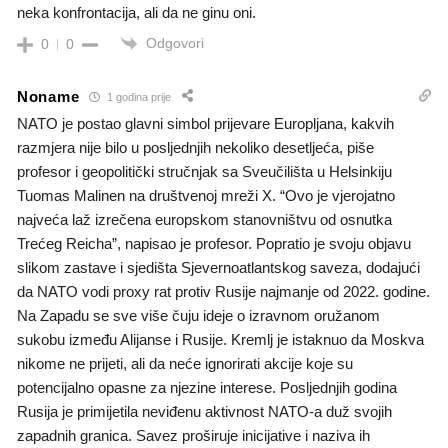
neka konfrontacija, ali da ne ginu oni.
Odgovori
0
0
Noname
1 godina prije
NATO je postao glavni simbol prijevare Europljana, kakvih
razmjera nije bilo u posljednjih nekoliko desetljeća, piše
profesor i geopolitički stručnjak sa Sveučilišta u Helsinkiju
Tuomas Malinen na društvenoj mreži X. “Ovo je vjerojatno
najveća laž izrečena europskom stanovništvu od osnutka
Trećeg Reicha”, napisao je profesor. Popratio je svoju objavu
slikom zastave i sjedišta Sjevernoatlantskog saveza, dodajući
da NATO vodi proxy rat protiv Rusije najmanje od 2022. godine.
Na Zapadu se sve više čuju ideje o izravnom oružanom
sukobu između Alijanse i Rusije. Kremlj je istaknuo da Moskva
nikome ne prijeti, ali da neće ignorirati akcije koje su
potencijalno opasne za njezine interese. Posljednjih godina
Rusija je primijetila neviđenu aktivnost NATO-a duž svojih
zapadnih granica. Savez proširuje inicijative i naziva ih