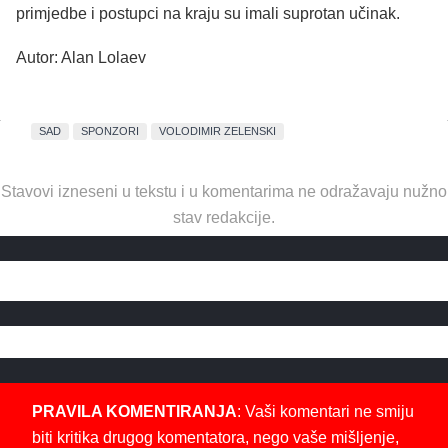
primjedbe i postupci na kraju su imali suprotan učinak.
Autor: Alan Lolaev
SAD
SPONZORI
VOLODIMIR ZELENSKI
Stavovi izneseni u tekstu i u komentarima ne odražavaju nužno
stav redakcije.
PRAVILA KOMENTIRANJA
: Vaši komentari ne smiju
biti kritika drugog komentatora, nego vaše mišljenje,