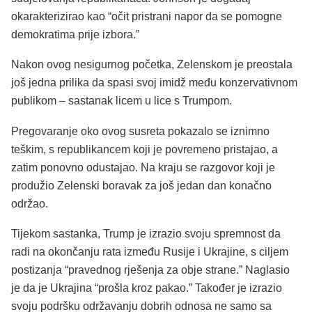
okarakterizirao kao “očit pristrani napor da se pomogne
demokratima prije izbora.”
Nakon ovog nesigurnog početka, Zelenskom je preostala
još jedna prilika da spasi svoj imidž među konzervativnom
publikom – sastanak licem u lice s Trumpom.
Pregovaranje oko ovog susreta pokazalo se iznimno
teškim, s republikancem koji je povremeno pristajao, a
zatim ponovno odustajao. Na kraju se razgovor koji je
produžio Zelenski boravak za još jedan dan konačno
održao.
Tijekom sastanka, Trump je izrazio svoju spremnost da
radi na okončanju rata između Rusije i Ukrajine, s ciljem
postizanja “pravednog rješenja za obje strane.” Naglasio
je da je Ukrajina “prošla kroz pakao.” Također je izrazio
svoju podršku održavanju dobrih odnosa ne samo sa