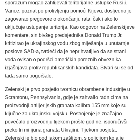
sporazum mogao zahtijevati teritorijalne ustupke Rusiji.
Vance, poznat po protivljenju pomoći Kijevu, dosljedno je
zagovarao pregovore o okončanju rata, čak i ako to
uključuje ustupanje teritorija. Kao odgovor na Zelenskijeve
komentare, sin bivšeg predsjednika Donald Trump Jr.
kritizirao je ukrajinskog vođu zbog miješanja u unutarnje
poslove SAD-a, tvrdeći da je neprihvatljivo da se strani
vođa ovisan o podršci američkih poreznih obveznika
izjašnjava protiv republikanskih kandidata. Stvari su se od
tada samo pogoršale.
Zelenski je prvo posjetio tvornicu obrambene industrije u
Scrantonu, Pennsylvania, gdje je zahvalio radnicima na
proizvodnji artiljerijskih granata kalibra 155 mm koje su
ključne za ukrajinsku vojsku. Postrojenje je značajno
povećalo proizvodnju tijekom prošle godine, isporučivši
preko tri milijuna granata Ukrajini. Tijekom posjeta,
Zelenski je bio pod jakom zaštitom, s policijom koja je