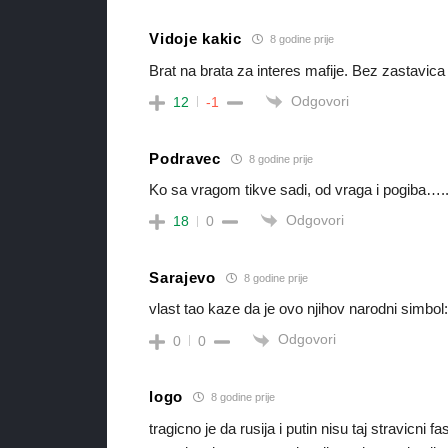
Vidoje kakic
8 godine prije
Brat na brata za interes mafije. Bez zastavica b
Odgovori
12
-1
Podravec
8 godine prije
Ko sa vragom tikve sadi, od vraga i pogiba….
Odgovori
18
0
Sarajevo
8 godine prije
vlast tao kaze da je ovo njihov narodni simbol
Odgovori
0
0
logo
8 godine prije
tragicno je da rusija i putin nisu taj stravicni f