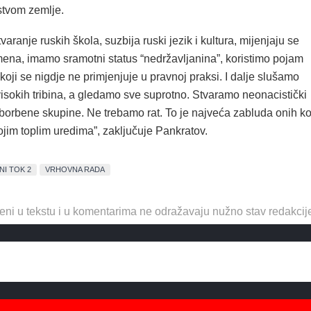
tvom zemlje.
varanje ruskih škola, suzbija ruski jezik i kultura, mijenjaju se
mena, imamo sramotni status “nedržavljanina”, koristimo pojam
, koji se nigdje ne primjenjuje u pravnoj praksi. I dalje slušamo
s visokih tribina, a gledamo sve suprotno. Stvaramo neonacistički
borbene skupine. Ne trebamo rat. To je najveća zabluda onih ko
vojim toplim uredima”, zaključuje Pankratov.
NI TOK 2
VRHOVNA RADA
eni u tekstu i u komentarima ne odražavaju nužno stav redakcij