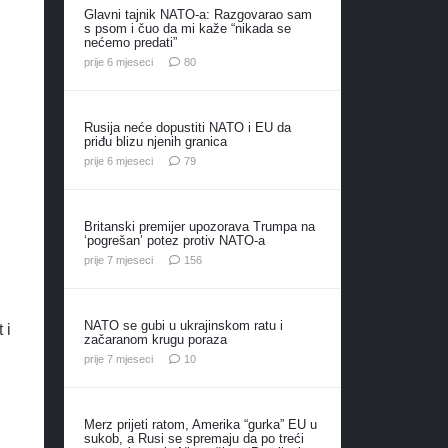
Glavni tajnik NATO-a: Razgovarao sam
s psom i čuo da mi kaže “nikada se
nećemo predati”
komentara
prije 6 mjeseci
80
Rusija neće dopustiti NATO i EU da
priđu blizu njenih granica
komentara
prije 6 mjeseci
79
Britanski premijer upozorava Trumpa na
‘pogrešan’ potez protiv NATO-a
komentara
prije 7 mjeseci
156
NATO se gubi u ukrajinskom ratu i
 i
začaranom krugu poraza
komentara
prije 7 mjeseci
10
Merz prijeti ratom, Amerika “gurka” EU u
sukob, a Rusi se spremaju da po treći