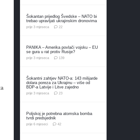
Šokantan prijedlog Švedske – NATO bi
trebao upravljati ukrajinskim dronovima
komentara
prije 3 mjeseca
22
PANIKA – Amerika povlači vojsku – EU
se gura u rat protiv Rusije?
komentara
prije 3 mjeseca
139
Šokantni zahtjev NATO-a: 143 milijarde
dolara poreza za Ukrajinu – više od
BDP-a Latvije i Litve zajedno
za
komentara
prije 3 mjeseca
23
Poljskoj je potrebna atomska bomba
tvrdi predsjednik
komentara
prije 6 mjeseci
42