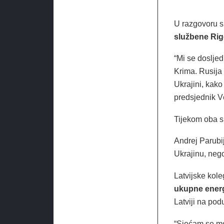
U razgovoru s
službene Rig
“Mi se doslje
Krima. Rusija 
Ukrajini, kak
predsjednik V
Tijekom oba su
Andrej Parubi
Ukrajinu, nego
Latvijske kole
ukupne energ
Latviji na pod
“Sjećam se mo