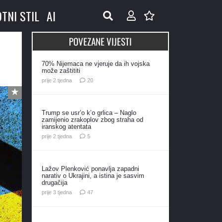
OTNI STIL
AI
POVEZANE VIJESTI
70% Nijemaca ne vjeruje da ih vojska
može zaštititi
komentara
prije 2 tjedna
20
Trump se usr’o k’o grlica – Naglo
zamijenio zrakoplov zbog straha od
iranskog atentata
komentara
prije 2 tjedna
5
Lažov Plenković ponavlja zapadni
narativ o Ukrajini, a istina je sasvim
drugačija
komentara
prije 3 tjedna
47