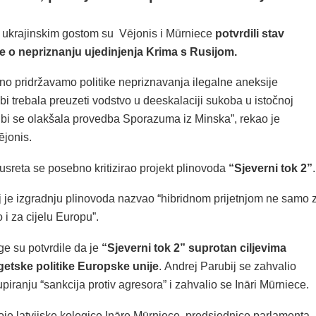
 ukrajinskim gostom su Vējonis i Mūrniece
potvrdili stav
e o nepriznanju ujedinjenja Krima s Rusijom.
dno pridržavamo politike nepriznavanja ilegalne aneksije
bi trebala preuzeti vodstvo u deeskalaciji sukoba u istočnoj
o bi se olakšala provedba Sporazuma iz Minska”, rekao je
ējonis.
sreta se posebno kritizirao projekt plinovoda
“Sjeverni tok 2”
.
j je izgradnju plinovoda nazvao “hibridnom prijetnjom ne samo 
 i za cijelu Europu”.
ge su potvrdile da je
“Sjeverni tok 2” suprotan ciljevima
etske politike Europske unije
. Andrej Parubij se zahvalio
upiranju “sankcija protiv agresora” i zahvalio se Ināri Mūrniece.
je latvijske kolegice Ināre Mūrniece, predsjednice parlamenta