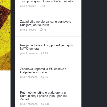
Trump proglasio Europu trećim svijetom
komentara
prije 1 mjesec
8
Zapad više ne skriva ratne planove s
Rusijom, otkrio Putin
komentara
prije 1 mjesec
73
Rusija ne traži sukob, potvrđuje najviši
NATO general
komentara
prije 2 mjeseca
79
Zaharova usporedila EU čelnike s
kralježničnom žabom
komentara
prije 2 mjeseca
26
Putin otkrio istinu o padu drona u
Rumunjskoj i poslao jasnu poruku
Zapadu
komentar
prije 2 mjeseca
131