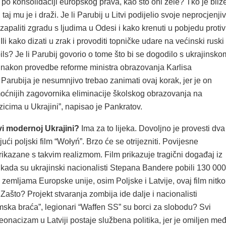
po konsolidaciji europskog prava, kao što oni žele? Tko je bliž
taj mu je i draži. Je li Parubij u Litvi podijelio svoje neprocjenji
zapaliti zgradu s ljudima u Odesi i kako krenuti u pobjedu protiv
Ili kako dizati u zrak i provoditi topničke udare na većinski ruski
s? Je li Parubij govorio o tome što bi se dogodilo s ukrajinsko
 nakon provedbe reforme ministra obrazovanja Karlisa
arubija je nesumnjivo trebao zanimati ovaj korak, jer je on
oćnijih zagovornika eliminacije školskog obrazovanja na
icima u Ukrajini”, napisao je Pankratov.
ivi modernoj Ukrajini?
Ima za to lijeka. Dovoljno je provesti dva 
ući poljski film “Wołyń”. Brzo će se otrijezniti. Povijesne
rikazane s takvim realizmom. Film prikazuje tragični događaj iz
 kada su ukrajinski nacionalisti Stepana Bandere pobili 130 000
 zemljama Europske unije, osim Poljske i Latvije, ovaj film nitko
. Zašto? Projekt stvaranja zombija ide dalje i nacionalisti
ska braća”, legionari “Waffen SS” su borci za slobodu? Svi
onacizam u Latviji postaje službena politika, jer je omiljen me