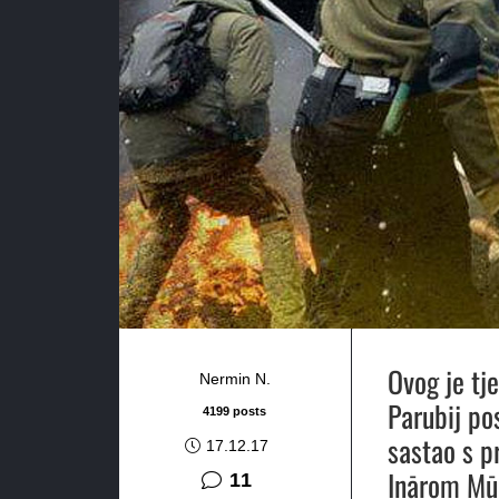
Ovog je tj
Nermin N.
Parubij po
4199 posts
sastao s 
17.12.17
Inārom Mūr
komentara
11