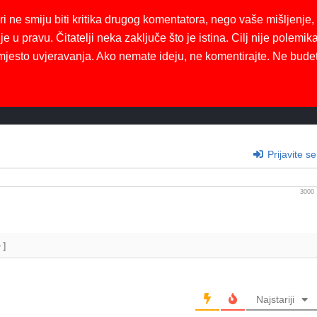
ri ne smiju biti kritika drugog komentatora, nego vaše mišljenje,
je u pravu. Čitatelji neka zaključe što je istina. Cilj nije polemika
mjesto uvjeravanja. Ako nemate ideju, ne komentirajte. Ne bude
Prijavite se
3000
+]
Najstariji