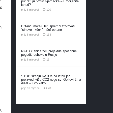
e
put ratuju protiv Njemačke – Procijenite
ishod?
vo
komentara
prije 8 mjeseci
120
Britanci moraju biti spremni žrtvovati
m
“sinove i kćeri” – šef obrane
komentara
prije 8 mjeseci
133
NATO članica želi projektile sposobne
pogoditi duboko u Rusiju
komentara
prije 8 mjeseci
13
i
STOP širenju NATOa na istok jer
proizvodi više CO2 nego svi Golfovi 2 na
dizel – Evo kako…
komentara
prije 10 mjeseci
28
đu