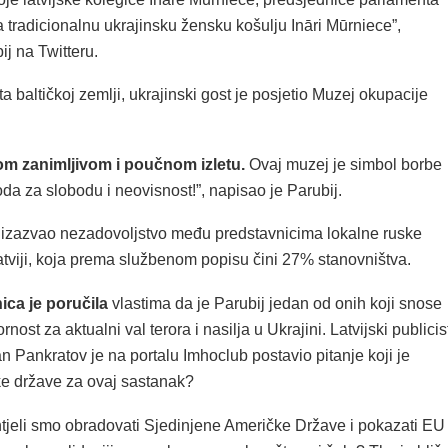
 tradicionalnu ukrajinsku žensku košulju Ināri Mūrniece”,
j na Twitteru.
a baltičkoj zemlji, ukrajinski gost je posjetio Muzej okupacije
m zanimljivom i poučnom izletu.
Ovaj muzej je simbol borbe
oda za slobodu i neovisnost!”, napisao je Parubij.
e izazvao nezadovoljstvo među predstavnicima lokalne ruske
atviji, koja prema službenom popisu čini 27% stanovništva.
ica je poručila
vlastima da je Parubij jedan od onih koji snose
ost za aktualni val terora i nasilja u Ukrajini. Latvijski publicist
an Pankratov je na portalu Imhoclub postavio pitanje koji je
ske države za ovaj sastanak?
 htjeli smo obradovati Sjedinjene Američke Države i pokazati EU