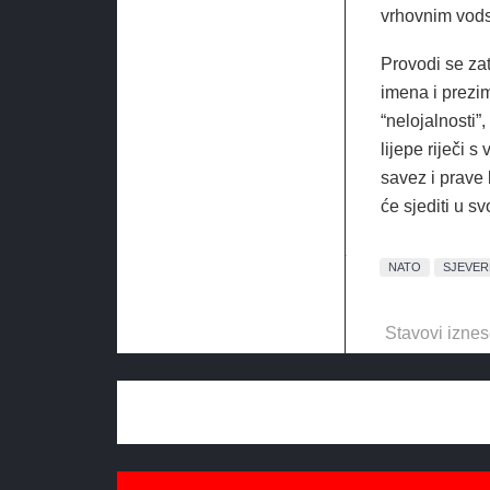
vrhovnim vods
Provodi se zat
imena i prezi
“nelojalnosti”
lijepe riječi 
savez i prave 
će sjediti u s
NATO
SJEVER
Stavovi iznes