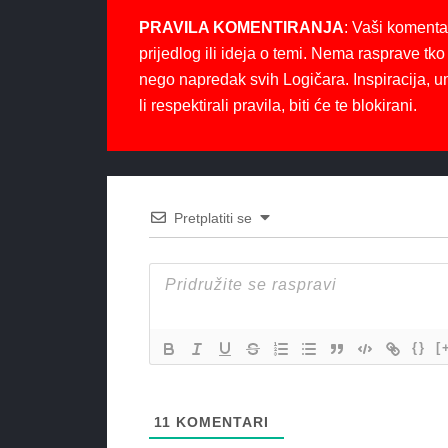
PRAVILA KOMENTIRANJA
: Vaši komenta
prijedlog ili ideja o temi. Nema rasprave tko 
nego napredak svih Logičara. Inspiracija, u
li respektirali pravila, biti će te blokirani.
Pretplatiti se
{}
[
11
KOMENTARI