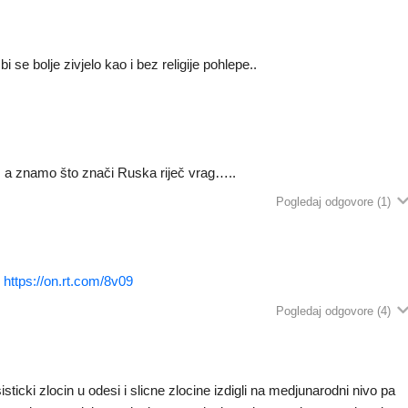
i se bolje zivjelo kao i bez religije pohlepe..
. a znamo što znači Ruska riječ vrag…..
Pogledaj odgovore
(1)
:
https://on.rt.com/8v09
Pogledaj odgovore
(4)
asisticki zlocin u odesi i slicne zlocine izdigli na medjunarodni nivo pa