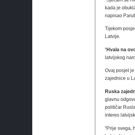
kada je obukla
napisao Parubi
Tijekom posjet
Latvije.
“
Hvala na ovo
latvijskog nar
Ovaj posjet j
zajednice u L
Ruska zajedn
glavnu odgovorn
političar Rusl
interes latvij
“Prije svega,