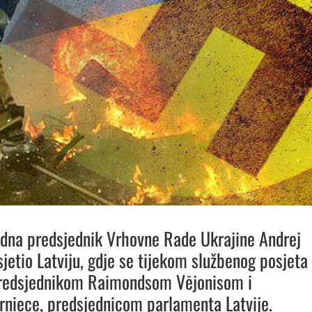
edna predsjednik Vrhovne Rade Ukrajine Andrej
sjetio Latviju, gdje se tijekom službenog posjeta
predsjednikom Raimondsom Vējonisom i
niece, predsjednicom parlamenta Latvije.