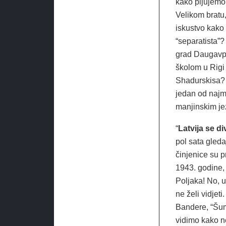
kako pljujemo 
Velikom bratu, 
iskustvo kako 
“separatista”? 
grad Daugavpil
školom u Rigi
Shadurskisa? P
jedan od najm
manjinskim jez
“
Latvija se d
pol sata gledaj
činjenice su p
1943. godine,
Poljaka! No, u
ne želi vidjeti
Bandere, “Šum
vidimo kako ne