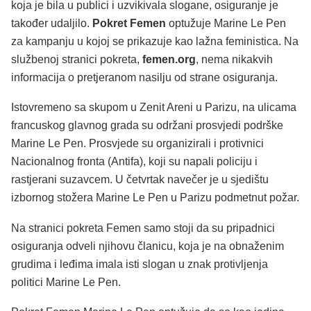
koja je bila u publici i uzvikivala slogane, osiguranje je
također udaljilo.
Pokret Femen
optužuje Marine Le Pen
za kampanju u kojoj se prikazuje kao lažna feministica. Na
službenoj stranici pokreta,
femen.org
, nema nikakvih
informacija o pretjeranom nasilju od strane osiguranja.
Istovremeno sa skupom u Zenit Areni u Parizu, na ulicama
francuskog glavnog grada su održani prosvjedi podrške
Marine Le Pen. Prosvjede su organizirali i protivnici
Nacionalnog fronta (Antifa), koji su napali policiju i
rastjerani suzavcem. U četvrtak navečer je u sjedištu
izbornog stožera Marine Le Pen u Parizu podmetnut požar.
Na stranici pokreta Femen samo stoji da su pripadnici
osiguranja odveli njihovu članicu, koja je na obnaženim
grudima i leđima imala isti slogan u znak protivljenja
politici Marine Le Pen.