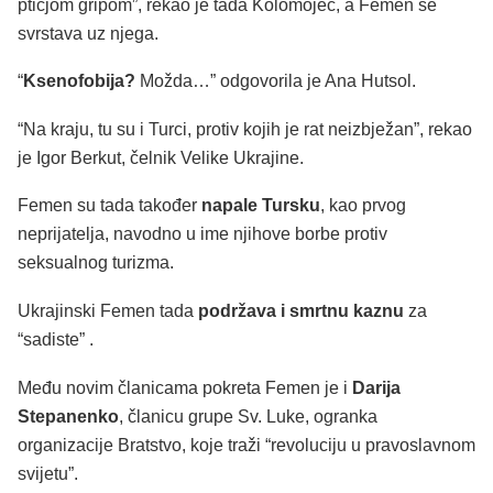
ptičjom gripom”, rekao je tada Kolomojec, a Femen se
svrstava uz njega.
“
Ksenofobija?
Možda…” odgovorila je Ana Hutsol.
“Na kraju, tu su i Turci, protiv kojih je rat neizbježan”, rekao
je Igor Berkut, čelnik Velike Ukrajine.
Femen su tada također
napale Tursku
, kao prvog
neprijatelja, navodno u ime njihove borbe protiv
seksualnog turizma.
Ukrajinski Femen tada
podržava i smrtnu kaznu
za
“sadiste” .
Među novim članicama pokreta Femen je i
Darija
Stepanenko
, članicu grupe Sv. Luke, ogranka
organizacije Bratstvo, koje traži “revoluciju u pravoslavnom
svijetu”.