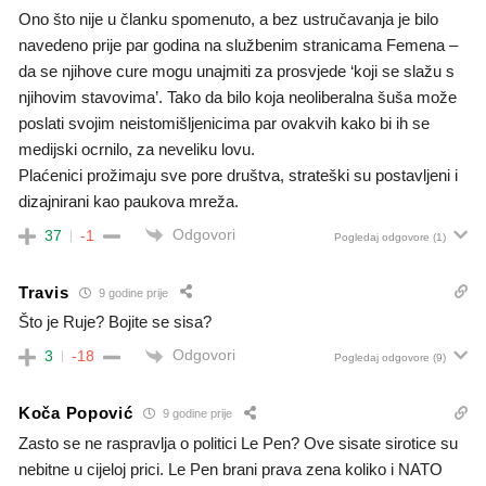
Ono što nije u članku spomenuto, a bez ustručavanja je bilo
navedeno prije par godina na službenim stranicama Femena –
da se njihove cure mogu unajmiti za prosvjede ‘koji se slažu s
njihovim stavovima’. Tako da bilo koja neoliberalna šuša može
poslati svojim neistomišljenicima par ovakvih kako bi ih se
medijski ocrnilo, za neveliku lovu.
Plaćenici prožimaju sve pore društva, strateški su postavljeni i
dizajnirani kao paukova mreža.
Odgovori
37
-1
Pogledaj odgovore
(1)
Travis
9 godine prije
Što je Ruje? Bojite se sisa?
Odgovori
3
-18
Pogledaj odgovore
(9)
Koča Popović
9 godine prije
Zasto se ne raspravlja o politici Le Pen? Ove sisate sirotice su
nebitne u cijeloj prici. Le Pen brani prava zena koliko i NATO