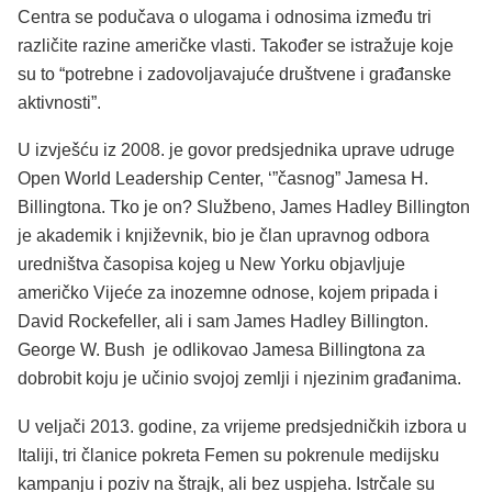
Centra se podučava o ulogama i odnosima između tri
različite razine američke vlasti. Također se istražuje koje
su to “potrebne i zadovoljavajuće društvene i građanske
aktivnosti”.
U izvješću iz 2008. je govor predsjednika uprave udruge
Open World Leadership Center, ‘”časnog” Jamesa H.
Billingtona. Tko je on? Službeno, James Hadley Billington
je akademik i književnik, bio je član upravnog odbora
uredništva časopisa kojeg u New Yorku objavljuje
američko Vijeće za inozemne odnose, kojem pripada i
David Rockefeller, ali i sam James Hadley Billington.
George W. Bush je odlikovao Jamesa Billingtona za
dobrobit koju je učinio svojoj zemlji i njezinim građanima.
U veljači 2013. godine, za vrijeme predsjedničkih izbora u
Italiji, tri članice pokreta Femen su pokrenule medijsku
kampanju i poziv na štrajk, ali bez uspjeha. Istrčale su