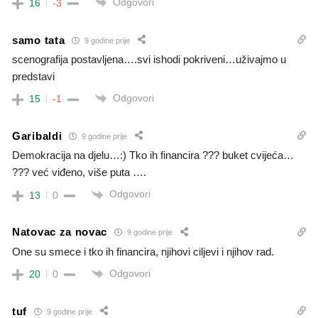
Odgovori
16
-3
samo tata
9 godine prije
scenografija postavljena….svi ishodi pokriveni…uživajmo u
predstavi
Odgovori
15
-1
Garibaldi
9 godine prije
Demokracija na djelu…:) Tko ih financira ??? buket cvijeća…
??? već viđeno, više puta ….
Odgovori
13
0
Natovac za novac
9 godine prije
One su smece i tko ih financira, njihovi ciljevi i njihov rad.
Odgovori
20
0
tuf
9 godine prije