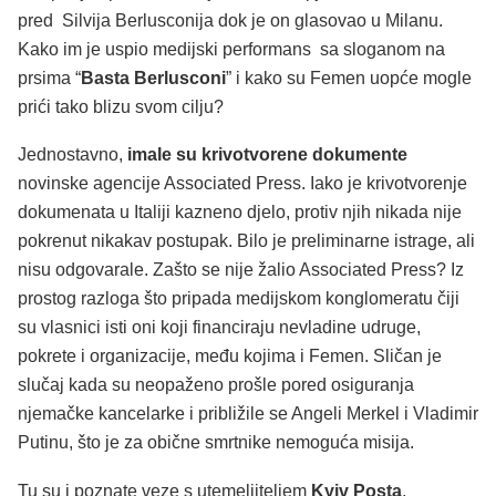
pred Silvija Berlusconija dok je on glasovao u Milanu.
Kako im je uspio medijski performans sa sloganom na
prsima “
Basta Berlusconi
” i kako su Femen uopće mogle
prići tako blizu svom cilju?
Jednostavno,
imale su krivotvorene dokumente
novinske agencije Associated Press. Iako je krivotvorenje
dokumenata u Italiji kazneno djelo, protiv njih nikada nije
pokrenut nikakav postupak. Bilo je preliminarne istrage, ali
nisu odgovarale. Zašto se nije žalio Associated Press? Iz
prostog razloga što pripada medijskom konglomeratu čiji
su vlasnici isti oni koji financiraju nevladine udruge,
pokrete i organizacije, među kojima i Femen. Sličan je
slučaj kada su neopaženo prošle pored osiguranja
njemačke kancelarke i približile se Angeli Merkel i Vladimir
Putinu, što je za obične smrtnike nemoguća misija.
Tu su i poznate veze s utemeljiteljem
Kyiv Posta
,