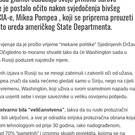
 je postalo očito nakon svjedočenja bivšeg
CIA-e, Mikea Pompea , koji se priprema preuzeti
sto ureda američkog State Departmenta.
jeruje da je prošlo vrijeme “mekane politike” Sjedinjenih Drža
 Očigledno to moramo shvatiti tako da će Washington sada u
Rusiji poduzeti najstrože mjere.
nih izjava o Rusiji su se mnogi zabrinuli i zatvorili oči od užasa,
mpea znači da sada nećemo gledati samo u Siriju, nego na cijeli
uvremenu, Washington, koji uživa u svom sramotnom napadu na
va uvjeriti sebe i svoje saveznike u veliku osvojenu pobjedu.
stvarno bila “veličanstvena”
, takva da su ruski protuzračni
i bili uključeni, a sve je odradila sirijska protuzračna obrana koj
kom tehnologijom od prije 30 godina, iako nadograđenom,
od 70% “pametnih” i iznimno skupih projektila, kojima se na