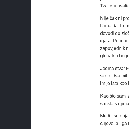
Twitteru hval
Nije čak ni pr
Donalda Trump
dovodi do zloč
igara. Priličn
zapovjednik na
globalnu hege
Jedina stvar k
skoro dva mili
im je ista kao
Kao što sami 
smisla s njima
Mediji su obja
ciljeve, ali ga