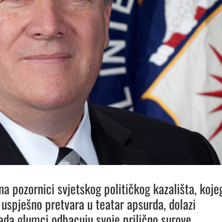
na pozornici svjetskog političkog kazališta, koje
 uspješno pretvara u teatar apsurda, dolazi
ada glumci odbacuju svoje prilično surove