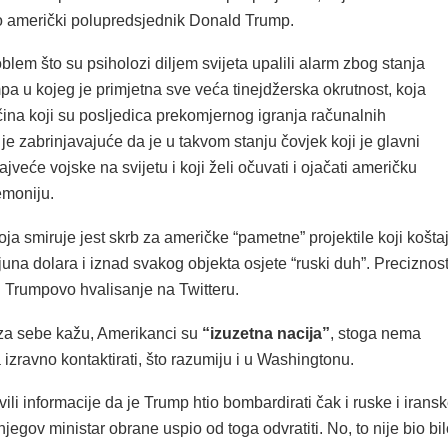
io američki polupredsjednik Donald Trump.
oblem što su psiholozi diljem svijeta upalili alarm zbog stanja
a u kojeg je primjetna sve veća tinejdžerska okrutnost, koja
ina koji su posljedica prekomjernog igranja računalnih
o je zabrinjavajuće da je u takvom stanju čovjek koji je glavni
jveće vojske na svijetu i koji želi očuvati i ojačati američku
moniju.
oja smiruje jest skrb za američke “pametne” projektile koji košta
juna dolara i iznad svakog objekta osjete “ruski duh”. Preciznos
 i Trumpovo hvalisanje na Twitteru.
za sebe kažu, Amerikanci su
“izuzetna nacija”
, stoga nema
 izravno kontaktirati, što razumiju i u Washingtonu.
vili informacije da je Trump htio bombardirati čak i ruske i irans
 njegov ministar obrane uspio od toga odvratiti. No, to nije bio bi