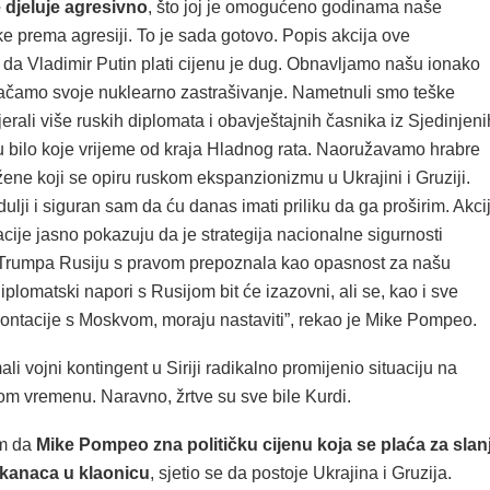
e djeluje agresivno
, što joj je omogućeno godinama naše
e prema agresiji. To je sada gotovo. Popis akcija ove
 da Vladimir Putin plati cijenu je dug. Obnavljamo našu ionako
 jačamo svoje nuklearno zastrašivanje. Nametnuli smo teške
tjerali više ruskih diplomata i obavještajnih časnika iz Sjedinjeni
 bilo koje vrijeme od kraja Hladnog rata. Naoružavamo hrabre
žene koji se opiru ruskom ekspanzionizmu u Ukrajini i Gruziji.
dulji i siguran sam da ću danas imati priliku da ga proširim. Akci
cije jasno pokazuju da je strategija nacionalne sigurnosti
Trumpa Rusiju s pravom prepoznala kao opasnost za našu
iplomatski napori s Rusijom bit će izazovni, ali se, kao i sve
rontacije s Moskvom, moraju nastaviti”, rekao je Mike Pompeo.
li vojni kontingent u Siriji radikalno promijenio situaciju na
om vremenu. Naravno, žrtve su sve bile Kurdi.
om da
Mike Pompeo zna političku cijenu koja se plaća za slan
kanaca u klaonicu
, sjetio se da postoje Ukrajina i Gruzija.