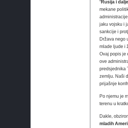
“
Rusija i dalj
mekane politik
administracije
jaku vojsku i
sankcije i pro
Država nego u
mlade ljude i 
Ovaj popis je 
ove administra
predsjednika 
zemlju. Naši d
prijašnje konf
Po njemu je ma
terenu u kratk
Dakle, obzir
mladih Ameri