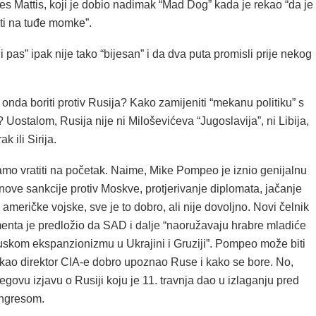
es Mattis, koji je dobio nadimak “Mad Dog” kada je rekao “da je
i na tuđe momke”.
i pas” ipak nije tako “bijesan” i da dva puta promisli prije nekog
 onda boriti protiv Rusija? Kako zamijeniti “mekanu politiku” s
Uostalom, Rusija nije ni Miloševićeva “Jugoslavija”, ni Libija,
ak ili Sirija.
mo vratiti na početak. Naime, Mike Pompeo je iznio genijalnu
nove sankcije protiv Moskve, protjerivanje diplomata, jačanje
 američke vojske, sve je to dobro, ali nije dovoljno. Novi čelnik
enta je predložio da SAD i dalje “naoružavaju hrabre mladiće
ruskom ekspanzionizmu u Ukrajini i Gruziji”. Pompeo može biti
e kao direktor CIA-e dobro upoznao Ruse i kako se bore. No,
govu izjavu o Rusiji koju je 11. travnja dao u izlaganju pred
ngresom.