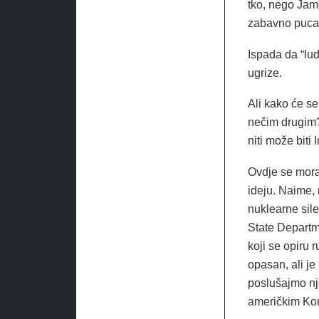
tko, nego Jam
zabavno pucat
Ispada da “lud
ugrize.
Ali kako će se
nečim drugim? 
niti može biti Ir
Ovdje se mora
ideju. Naime, 
nuklearne sile
State Departm
koji se opiru 
opasan, ali j
poslušajmo nje
američkim Ko