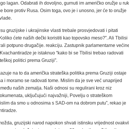
o lagan. Odabrati ih dovoljno, gurnuti im američko oružje u ru
 se bore protiv Rusa. Osim toga, ovo je i unosno, jer će to oružje
 vlade.
u gruzijske i ukrajinske vlasti trebale prosvjedovati i pitati
oliko ćete naših dečki koristiti kao topovsko meso?”. Ali Tbilisi 
rali potpuno drugačije. reakciju. Zastupnik parlamentarne većin
Kvachantiradze je istaknuo “kako bi se Tbilisi trebao radovati
eškoj politici prema Gruziji”.
azuje na to da američka strateška politika prema Gruziji ostaje
a i moramo se radovati tome. Mislim da je sve već unaprijed
među naših zemalja. Naši odnosi su regulirani kroz niz
okumenata, uključujući najvažniji, Povelju o strateškom
Mislim da smo u odnosima s SAD-om na dobrom putu”, rekao je
tiradze.
ožda, gruzijski narod napokon shvati istinsku vrijednost ovakvi