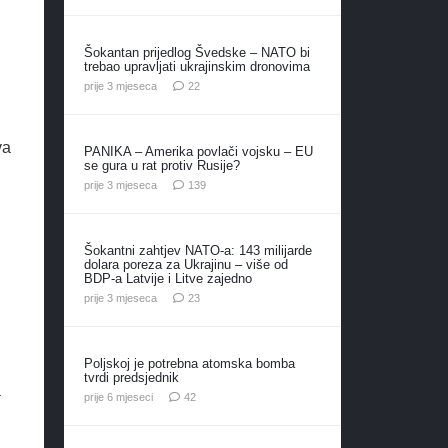
Šokantan prijedlog Švedske – NATO bi
trebao upravljati ukrajinskim dronovima
komentara
prije 3 mjeseca
22
va
PANIKA – Amerika povlači vojsku – EU
se gura u rat protiv Rusije?
komentara
prije 3 mjeseca
139
Šokantni zahtjev NATO-a: 143 milijarde
dolara poreza za Ukrajinu – više od
BDP-a Latvije i Litve zajedno
komentara
prije 3 mjeseca
23
Poljskoj je potrebna atomska bomba
tvrdi predsjednik
a
komentara
prije 6 mjeseci
42