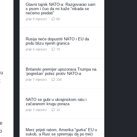
Glavni tajnik NATO-a: Razgovarao sam
s psom i čuo da mi kaže “nikada se
nećemo predati”
komentara
prije 6 mjeseci
80
Rusija neće dopustiti NATO i EU da
priđu blizu njenih granica
komentara
prije 6 mjeseci
79
Britanski premijer upozorava Trumpa na
ju
‘pogrešan’ potez protiv NATO-a
komentara
prije 7 mjeseci
156
t
NATO se gubi u ukrajinskom ratu i
začaranom krugu poraza
komentara
prije 7 mjeseci
10
ke
Merz prijeti ratom, Amerika “gurka” EU u
lo
sukob, a Rusi se spremaju da po treći