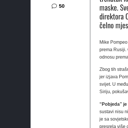
maske. Sve
komentara
50
direktora 
čelno mje
Mike Pompeo v
prema Rusiji.
odnosu prema 
Zbog tih straš
jer izjava Po
svijet. U međ
Siriju, pokuša
“Pobjeda” je 
sustavi nisu n
je sa sovjets
presrela više 