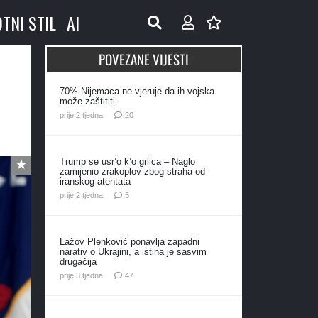
OTNI STIL
AI
POVEZANE VIJESTI
70% Nijemaca ne vjeruje da ih vojska
može zaštititi
komentara
prije 2 tjedna
20
Trump se usr’o k’o grlica – Naglo
zamijenio zrakoplov zbog straha od
iranskog atentata
komentara
prije 2 tjedna
5
Lažov Plenković ponavlja zapadni
narativ o Ukrajini, a istina je sasvim
drugačija
komentara
prije 3 tjedna
47