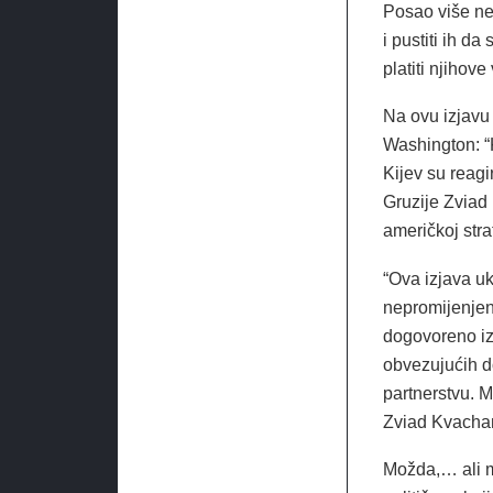
Posao više neg
i pustiti ih da
platiti njihove
Na ovu izjavu s
Washington: “K
Kijev su reagi
Gruzije Zviad 
američkoj strat
“Ova izjava uk
nepromijenjen
dogovoreno iz
obvezujućih d
partnerstvu. 
Zviad Kvachan
Možda,… ali m