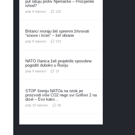
put ratuju protiv Njemačke – Procijenite
ishod?
komentara
prije 8 mjeseci
120
Britanci moraju biti spremni žrtvovati
“sinove i kćeri” – šef obrane
komentara
prije 8 mjeseci
133
NATO članica želi projektile sposobne
pogoditi duboko u Rusiju
komentara
prije 9 mjeseci
13
STOP širenju NATOa na istok jer
proizvodi više CO2 nego svi Golfovi 2 na
dizel – Evo kako…
komentara
prije 10 mjeseci
28