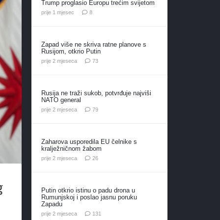
Trump proglasio Europu trećim svijetom
komentara
prije 1 mjesec
8
Zapad više ne skriva ratne planove s
Rusijom, otkrio Putin
komentara
prije 2 mjeseca
73
Rusija ne traži sukob, potvrđuje najviši
NATO general
komentara
prije 2 mjeseca
79
Zaharova usporedila EU čelnike s
kralježničnom žabom
komentara
prije 2 mjeseca
26
g
Putin otkrio istinu o padu drona u
Rumunjskoj i poslao jasnu poruku
Zapadu
komentar
prije 2 mjeseca
131