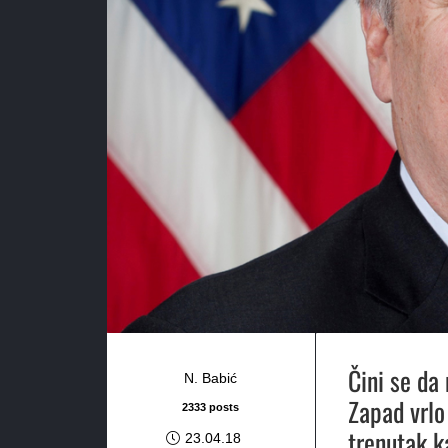
Čini se da 
N. Babić
Zapad vrlo
2333 posts
trenutak k
23.04.18