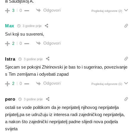
ili Saudijskoj A.
Odgovori
3
0
Pogledaj odgovore
(2)
Max
3 godine prije
Svi koji su suvereni,
Odgovori
2
0
Istra
3 godine prije
Sjecam se pokojni Zhirinovski je bas to i sugerirao, povezivanje
s Tim zemljama i odyebati zapad
Odgovori
2
0
Pogledaj odgovore
(1)
pero
3 godine prije
ostali se vode politikom da je neprijatelj njihovog neprijatelja
prijatelj,pa se udružuju iz interesa radi zajedničkog neprijatelja,
a nakon što zajednički neprijatelj padne slijedi nova podjela
svijeta