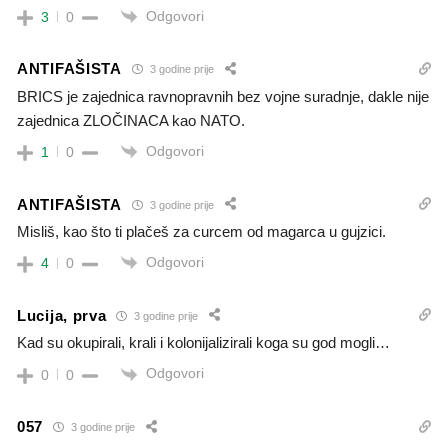
Odgovori
3
0
ANTIFAŠISTA
3 godine prije
BRICS je zajednica ravnopravnih bez vojne suradnje, dakle nije
zajednica ZLOČINACA kao NATO.
Odgovori
1
0
ANTIFAŠISTA
3 godine prije
Misliš, kao što ti plačeš za curcem od magarca u gujzici.
Odgovori
4
0
Lucija, prva
3 godine prije
Kad su okupirali, krali i kolonijalizirali koga su god mogli…
Odgovori
0
0
057
3 godine prije