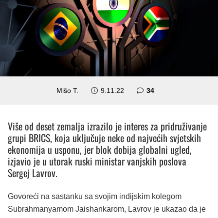
komentara
Mišo T.
9.11.22
34
Više od deset zemalja izrazilo je interes za pridruživanje
grupi BRICS, koja uključuje neke od najvećih svjetskih
ekonomija u usponu, jer blok dobija globalni ugled,
izjavio je u utorak ruski ministar vanjskih poslova
Sergej Lavrov.
Govoreći na sastanku sa svojim indijskim kolegom
Subrahmanyamom Jaishankarom, Lavrov je ukazao da je