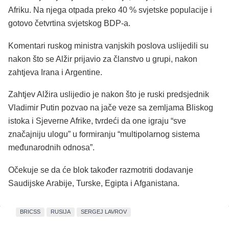
Afriku. Na njega otpada preko 40 % svjetske populacije i
gotovo četvrtina svjetskog BDP-a.
Komentari ruskog ministra vanjskih poslova uslijedili su
nakon što se Alžir prijavio za članstvo u grupi, nakon
zahtjeva Irana i Argentine.
Zahtjev Alžira uslijedio je nakon što je ruski predsjednik
Vladimir Putin pozvao na jače veze sa zemljama Bliskog
istoka i Sjeverne Afrike, tvrdeći da one igraju “sve
značajniju ulogu” u formiranju “multipolarnog sistema
međunarodnih odnosa”.
Očekuje se da će blok također razmotriti dodavanje
Saudijske Arabije, Turske, Egipta i Afganistana.
BRICSS
RUSIJA
SERGEJ LAVROV