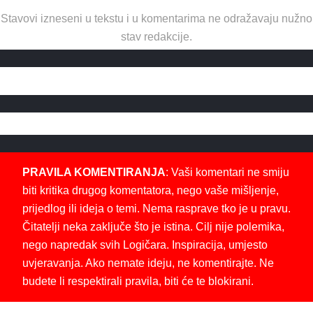
Stavovi izneseni u tekstu i u komentarima ne odražavaju nužno
stav redakcije.
PRAVILA KOMENTIRANJA
: Vaši komentari ne smiju
biti kritika drugog komentatora, nego vaše mišljenje,
prijedlog ili ideja o temi. Nema rasprave tko je u pravu.
Čitatelji neka zaključe što je istina. Cilj nije polemika,
nego napredak svih Logičara. Inspiracija, umjesto
uvjeravanja. Ako nemate ideju, ne komentirajte. Ne
budete li respektirali pravila, biti će te blokirani.