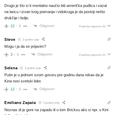
Drugo je što si ti mentalno naučio biti američka pudlica i vazal
na lancu i izvan tvog poimanja i vidokruga je da postoji nešto
drukčije i bolje.
Odgovori
22
0
Pogledaj odgovore
(5)
Steve
3 godine prije
Mogu i ja da se prijavim?
Odgovori
3
0
Pogledaj odgovore
(2)
Selena
3 godine prije
Putin je u jednom svom govoru pre godinu dana rekao da je
Kina novi svetski lider.
Odgovori
12
0
Emiliano Zapata
3 godine prije
Neznas di je gore na zapadu ili u tom Bricksu ako si npr. u Kini