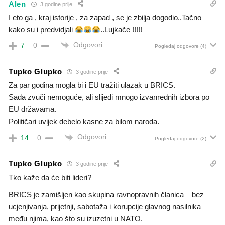
Alen
3 godine prije
I eto ga , kraj istorije , za zapad , se je zbilja dogodio..Tačno
kako su i predvidjali
..Lujkače !!!!!
Odgovori
7
0
Pogledaj odgovore
(4)
Tupko Glupko
3 godine prije
Za par godina mogla bi i EU tražiti ulazak u BRICS.
Sada zvuči nemoguće, ali slijedi mnogo izvanrednih izbora po
EU državama.
Političari uvijek debelo kasne za bilom naroda.
Odgovori
14
0
Pogledaj odgovore
(2)
Tupko Glupko
3 godine prije
Tko kaže da će biti lideri?
BRICS je zamišljen kao skupina ravnopravnih članica – bez
ucjenjivanja, prijetnji, sabotaža i korupcije glavnog nasilnika
među njima, kao što su izuzetni u NATO.