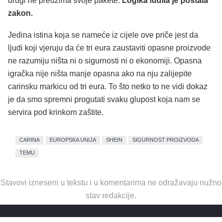
drugi ne preuzima svoje pakete.
Logika ludila je postala
zakon.
Jedina istina koja se nameće iz cijele ove priče jest da
ljudi koji vjeruju da će tri eura zaustaviti opasne proizvode
ne razumiju ništa ni o sigurnosti ni o ekonomiji. Opasna
igračka nije ništa manje opasna ako na nju zalijepite
carinsku markicu od tri eura. To što netko to ne vidi dokaz
je da smo spremni progutati svaku glupost koja nam se
servira pod krinkom zaštite.
CARINA
EUROPSKA UNIJA
SHEIN
SIGURNOST PROIZVODA
TEMU
Stavovi izneseni u tekstu i u komentarima ne odražavaju nužno
stav redakcije.