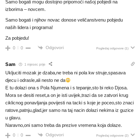
Samo bogati mogu dostojno pripomoći našoj pobjedi na
izborima – novcem.
Samo bogati i njihov novac donose veličanstvenu pobjedu
naših lidera i programa!
Za pobjedu!
Odgovori
0
0
Pogledaj odgovore
(1)
Sam
1 mjesec prije
Ukljuciti mozak je dzaba,ne treba ni pola kw struje,spasava
djecu i odrasle,ali nesto ne da
E tu dolazi ona s Pola Njumena i s tepanje,sto bi reko Djosa.
Mora se desiti reset,a on je isti uvijek,trazi da se zatvori krug
ciklicnog ponavljanja povijesti na tacki s koje je poceo,sto znaci
ratove,patnju,glad,jer samo na taj nacin dolazi nekima iz guzice
u glavu.
Naravno,oni samo treba da prezive vremena koja dolaze.
Odgovori
0
0
Pogledaj odgovore
(2)