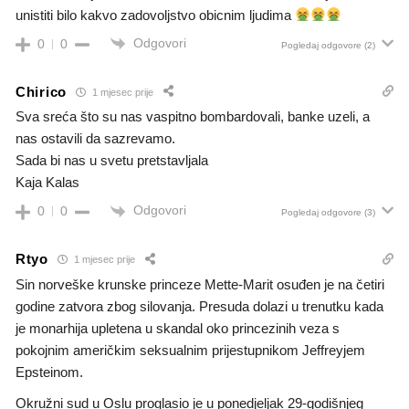
unistiti bilo kakvo zadovoljstvo obicnim ljudima
Odgovori
0
0
Pogledaj odgovore
(2)
Chirico
1 mjesec prije
Sva sreća što su nas vaspitno bombardovali, banke uzeli, a
nas ostavili da sazrevamo.
Sada bi nas u svetu pretstavljala
Kaja Kalas
Odgovori
0
0
Pogledaj odgovore
(3)
Rtyo
1 mjesec prije
Sin norveške krunske princeze Mette-Marit osuđen je na četiri
godine zatvora zbog silovanja. Presuda dolazi u trenutku kada
je monarhija upletena u skandal oko princezinih veza s
pokojnim američkim seksualnim prijestupnikom Jeffreyjem
Epsteinom.
Okružni sud u Oslu proglasio je u ponedjeljak 29-godišnjeg