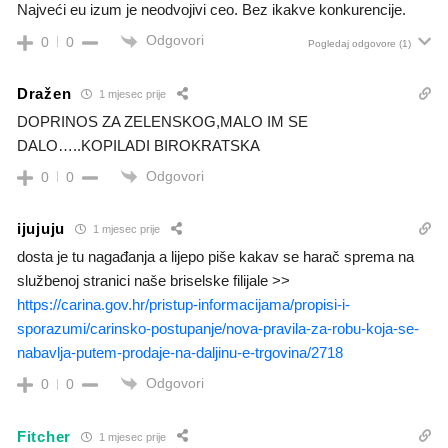
Najveći eu izum je neodvojivi ceo. Bez ikakve konkurencije.
Odgovori
0
0
Pogledaj odgovore
(1)
Dražen
1 mjesec prije
DOPRINOS ZA ZELENSKOG,MALO IM SE
DALO…..KOPILADI BIROKRATSKA
Odgovori
0
0
ijujuju
1 mjesec prije
dosta je tu nagađanja a lijepo piše kakav se harač sprema na
službenoj stranici naše briselske filijale >>
https://carina.gov.hr/pristup-informacijama/propisi-i-
sporazumi/carinsko-postupanje/nova-pravila-za-robu-koja-se-
nabavlja-putem-prodaje-na-daljinu-e-trgovina/2718
Odgovori
0
0
Fitcher
1 mjesec prije