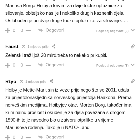
Mariusa Borga Hoibyja krivim za dvije točke optužnice za
silovanje, obiteljsko nasilje i nekoliko drugih kaznenih djela.
Oslobođen je po dvije druge točke optužnice za silovanje…..
Odgovori
0
0
Pogledaj odgovore
(2)
Faust
1 mjesec prije
Zelenski traži još 20 mlrd.treba to nekako prikupiti.
Odgovori
0
0
Pogledaj odgovore
(3)
Rtyo
1 mjesec prije
Hoiby je Mette-Marit sin iz veze prije nego što se 2001. udala
za prijestolonasljednika norveškog prijestolja Haakona. Prema
norveškim medijima, Hoibyjev otac, Morten Borg, također ima
kriminalnu prošlost i osuđen je za djela povezana s drogom
1990-ih te je navodno bio u zatvoru otprilike u vrijeme
Mariusova rođenja. Tako je u NATO-Land
Odgovori
0
0