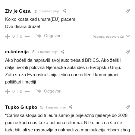
Ziv je Geza
1 mjesec prije
Kolko kosta kad unutra(EU) placem!
Dva dinara druze!
Odgovori
0
0
Pogledaj odgovore
(2)
eukolonija
1 mjesec prije
Ako hoćeš da napraviš svoj auto treba ti BRICS. Ako želiš I
dalje uvoziti polovna Njemačka auta ideš u Evropsku Uniju.
Zato su za Evropsku Uniju jedino narkodileri I korumpirani
političari i mediji
Odgovori
0
0
Tupko Glupko
1 mjesec prije
“Carinska stopa od tri eura samo je prijelazno rješenje do 2028.
godine kada nas čeka potpuna reforma. Nitko ne zna što će
tada biti, ali se raspravlja o naknadi za manipulaciju robom zbog