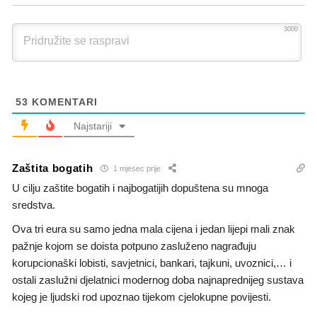
3000
53
KOMENTARI
Najstariji
Zaštita bogatih
1 mjesec prije
U cilju zaštite bogatih i najbogatijih dopuštena su mnoga
sredstva.
Ova tri eura su samo jedna mala cijena i jedan lijepi mali znak
pažnje kojom se doista potpuno zasluženo nagrađuju
korupcionaški lobisti, savjetnici, bankari, tajkuni, uvoznici,… i
ostali zaslužni djelatnici modernog doba najnaprednijeg sustava
kojeg je ljudski rod upoznao tijekom cjelokupne povijesti.