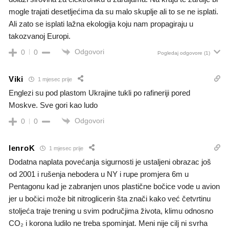
mogle trajati desetljećima da su malo skuplje ali to se ne isplati.
Ali zato se isplati lažna ekologija koju nam propagiraju u
takozvanoj Europi.
Odgovori
0
0
Pogledaj odgovore
(1)
Viki
1 mjesec prije
Englezi su pod plastom Ukrajine tukli po rafineriji pored
Moskve. Sve gori kao ludo
Odgovori
0
0
lenroK
1 mjesec prije
Dodatna naplata povećanja sigurnosti je ustaljeni obrazac još
od 2001 i rušenja nebodera u NY i rupe promjera 6m u
Pentagonu kad je zabranjen unos plastične bočice vode u avion
jer u bočici može bit nitroglicerin šta znači kako već četvrtinu
stoljeća traje trening u svim područjima života, klimu odnosno
CO₂ i korona ludilo ne treba spominjat. Meni nije cilj ni svrha