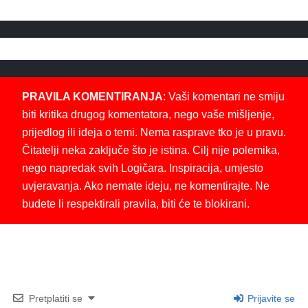
PRAVILA KOMENTIRANJA
: Vaši komentari ne smiju
biti kritika drugog komentatora, nego vaše mišljenje,
prijedlog ili ideja o temi. Nema rasprave tko je u pravu.
Čitatelji neka zaključe što je istina. Cilj nije polemika,
nego napredak svih Logičara. Inspiracija, umjesto
uvjeravanja. Ako nemate ideju, ne komentirajte. Ne
budete li respektirali pravila, biti će te blokirani.
Pretplatiti se
Prijavite se