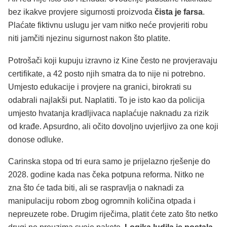
bez ikakve provjere sigurnosti proizvoda
čista je farsa
.
Plaćate fiktivnu uslugu jer vam nitko neće provjeriti robu
niti jamčiti njezinu sigurnost nakon što platite.
Potrošači koji kupuju izravno iz Kine često ne provjeravaju
certifikate, a 42 posto njih smatra da to nije ni potrebno.
Umjesto edukacije i provjere na granici, birokrati su
odabrali najlakši put. Naplatiti. To je isto kao da policija
umjesto hvatanja kradljivaca naplaćuje naknadu za rizik
od krađe. Apsurdno, ali očito dovoljno uvjerljivo za one koji
donose odluke.
Carinska stopa od tri eura samo je prijelazno rješenje do
2028. godine kada nas čeka potpuna reforma. Nitko ne
zna što će tada biti, ali se raspravlja o naknadi za
manipulaciju robom zbog ogromnih količina otpada i
nepreuzete robe. Drugim riječima, platit ćete zato što netko