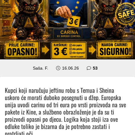
komentara
Saša. F.
16.06.26
53
Kupci koji naručuju jeftinu robu s Temua i Sheina
uskoro će morati duboko posegnuti u džep. Europska
unija uvodi carinu od tri eura po vrsti proizvoda na sve
pakete iz Kine, a službeno obrazloženje je da su ti
proizvodi opasni po djecu. Logika koja stoji iza ove
odluke toliko je bizarna da je potrebno zastati i
protrljati oči.