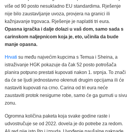
više od 90 posto nesukladno EU standardima. Rješenje
nije bilo zaustavljanje uvoza, provjera na granici ili
kažnjavanje trgovaca. Rješenje je naplatiti tri eura.
Opasna igračka i dalje dolazi u vaš dom, samo sada s
carinskom naljepnicom koja je, eto, učinila da bude
manje opasna.
Hrvati
su među najvećim kupcima s Temua i Sheina, a
istraživanje HGK pokazuje da čak 52 posto potrošača
planira potpuno prestati kupovati nakon 1. srpnja. To znači
da će se ljudi jednostavno okrenuti drugim opcijama ili će
nastaviti kupovati na crno. Carina od tri eura neće
zaustaviti protok nesigurne robe, samo će ga gurnuti u sivu
zonu.
Ogromna količina paketa koja svake godine raste i
udvostručuje se od 2022. dovela je do potrebe za redom.
Ali red nije isto što i iznuda. Uvođenje paušalne naknade