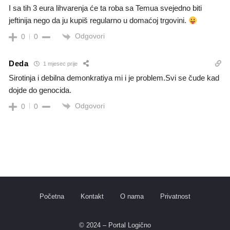
I sa tih 3 eura lihvarenja će ta roba sa Temua svejedno biti
jeftinija nego da ju kupiš regularno u domaćoj trgovini.
Odgovori
0
0
Deda
1 mjesec prije
Sirotinja i debilna demonkratiya mi i je problem.Svi se čude kad
dojde do genocida.
Odgovori
0
0
Početna
Kontakt
O nama
Privatnost
© 2024 – Portal Logično