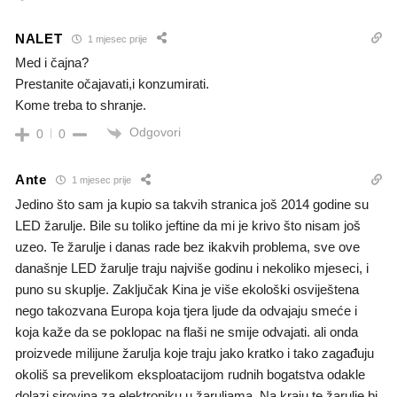
NALET
1 mjesec prije
Med i čajna?
Prestanite očajavati,i konzumirati.
Kome treba to shranje.
Odgovori
0
0
Ante
1 mjesec prije
Jedino što sam ja kupio sa takvih stranica još 2014 godine su
LED žarulje. Bile su toliko jeftine da mi je krivo što nisam još
uzeo. Te žarulje i danas rade bez ikakvih problema, sve ove
današnje LED žarulje traju najviše godinu i nekoliko mjeseci, i
puno su skuplje. Zaključak Kina je više ekološki osviještena
nego takozvana Europa koja tjera ljude da odvajaju smeće i
koja kaže da se poklopac na flaši ne smije odvajati. ali onda
proizvede milijune žarulja koje traju jako kratko i tako zagađuju
okoliš sa prevelikom eksploatacijom rudnih bogatstva odakle
dolazi sirovina za elektroniku u žaruljama. Na kraju te žarulje bi