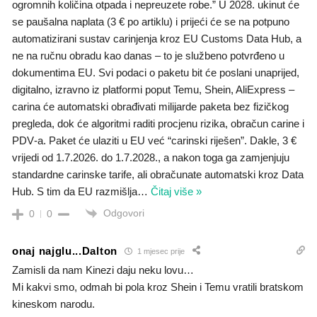
ogromnih količina otpada i nepreuzete robe.” U 2028. ukinut će
se paušalna naplata (3 € po artiklu) i prijeći će se na potpuno
automatizirani sustav carinjenja kroz EU Customs Data Hub, a
ne na ručnu obradu kao danas – to je službeno potvrđeno u
dokumentima EU. Svi podaci o paketu bit će poslani unaprijed,
digitalno, izravno iz platformi poput Temu, Shein, AliExpress –
carina će automatski obrađivati milijarde paketa bez fizičkog
pregleda, dok će algoritmi raditi procjenu rizika, obračun carine i
PDV‑a. Paket će ulaziti u EU već “carinski riješen”. Dakle, 3 €
vrijedi od 1.7.2026. do 1.7.2028., a nakon toga ga zamjenjuju
standardne carinske tarife, ali obračunate automatski kroz Data
Hub. S tim da EU razmišlja
…
Čitaj više »
Odgovori
0
0
onaj najglu...Dalton
1 mjesec prije
Zamisli da nam Kinezi daju neku lovu…
Mi kakvi smo, odmah bi pola kroz Shein i Temu vratili bratskom
kineskom narodu.