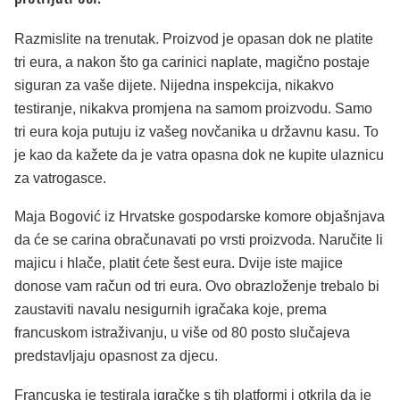
Razmislite na trenutak. Proizvod je opasan dok ne platite
tri eura, a nakon što ga carinici naplate, magično postaje
siguran za vaše dijete. Nijedna inspekcija, nikakvo
testiranje, nikakva promjena na samom proizvodu. Samo
tri eura koja putuju iz vašeg novčanika u državnu kasu. To
je kao da kažete da je vatra opasna dok ne kupite ulaznicu
za vatrogasce.
Maja Bogović iz Hrvatske gospodarske komore objašnjava
da će se carina obračunavati po vrsti proizvoda. Naručite li
majicu i hlače, platit ćete šest eura. Dvije iste majice
donose vam račun od tri eura. Ovo obrazloženje trebalo bi
zaustaviti navalu nesigurnih igračaka koje, prema
francuskom istraživanju, u više od 80 posto slučajeva
predstavljaju opasnost za djecu.
Francuska je testirala igračke s tih platformi i otkrila da je