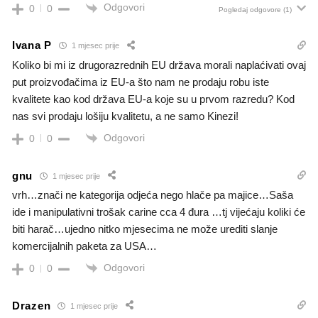
Odgovori
0
0
Pogledaj odgovore
(1)
Ivana P
1 mjesec prije
Koliko bi mi iz drugorazrednih EU država morali naplaćivati ovaj
put proizvođačima iz EU-a što nam ne prodaju robu iste
kvalitete kao kod država EU-a koje su u prvom razredu? Kod
nas svi prodaju lošiju kvalitetu, a ne samo Kinezi!
Odgovori
0
0
gnu
1 mjesec prije
vrh…znači ne kategorija odjeća nego hlače pa majice…Saša
ide i manipulativni trošak carine cca 4 đura …tj vijećaju koliki će
biti harač…ujedno nitko mjesecima ne može urediti slanje
komercijalnih paketa za USA…
Odgovori
0
0
Drazen
1 mjesec prije