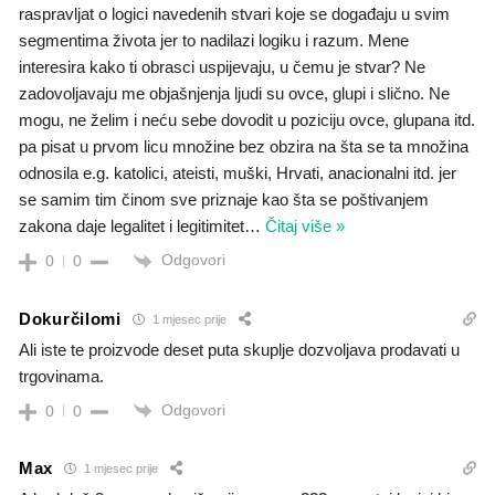
raspravljat o logici navedenih stvari koje se događaju u svim
segmentima života jer to nadilazi logiku i razum. Mene
interesira kako ti obrasci uspijevaju, u čemu je stvar? Ne
zadovoljavaju me objašnjenja ljudi su ovce, glupi i slično. Ne
mogu, ne želim i neću sebe dovodit u poziciju ovce, glupana itd.
pa pisat u prvom licu množine bez obzira na šta se ta množina
odnosila e.g. katolici, ateisti, muški, Hrvati, anacionalni itd. jer
se samim tim činom sve priznaje kao šta se poštivanjem
zakona daje legalitet i legitimitet
…
Čitaj više »
Odgovori
0
0
Dokurčilomi
1 mjesec prije
Ali iste te proizvode deset puta skuplje dozvoljava prodavati u
trgovinama.
Odgovori
0
0
Max
1 mjesec prije