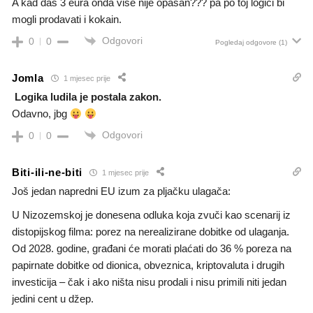
A kad daš 3 eura onda više nije opasan??? pa po toj logici bi
mogli prodavati i kokain.
Odgovori
0
0
Pogledaj odgovore
(1)
Jomla
1 mjesec prije
Logika ludila je postala zakon.
Odavno, jbg
Odgovori
0
0
Biti-ili-ne-biti
1 mjesec prije
Još jedan napredni EU izum za pljačku ulagača:
U Nizozemskoj je donesena odluka koja zvuči kao scenarij iz
distopijskog filma: porez na nerealizirane dobitke od ulaganja.
Od 2028. godine, građani će morati plaćati do 36 % poreza na
papirnate dobitke od dionica, obveznica, kriptovaluta i drugih
investicija – čak i ako ništa nisu prodali i nisu primili niti jedan
jedini cent u džep.