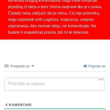
biti kritika drugog komentatora, nego vaše mišljenje,
prijedlog ili ideja o temi. Nema rasprave tko je u pravu.
Čitatelji neka zaključe što je istina. Cilj nije polemika,
nego napredak svih Logičara. Inspiracija, umjesto
uvjeravanja. Ako nemate ideju, ne komentirajte. Ne
budete li respektirali pravila, biti će te blokirani.
Pretplatiti se
Prijavite se
3000
4
KOMENTARI