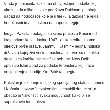
Vlada je objasnila kako ima obavještajne podatke koji
ukazuju da militanti, koje podržava Pakistan, planiraju
napad na hodočašće koje je u tijeku, a također je rekla
hodočasnicima i turistima da napuste regiju.
Indija i Pakistan polagali su svoje pravo za Kašmir od
kraja britanske vladavine 1947., ali kontroliraju samo
dijelove bivše države. Jammu i Kašmir – jedina indijska
država u kojoj živi većina muslimana – već su nekoliko
desetljeća žarište islamističke pobune. New Delhi
optužuje Islamabad za podršku teroristima koji traže
odcjepljenje od Indije, što Pakistan negira.
Pakistan je ukidanje indijskog specijalnog statusa Jammu
i Kašmiru nazvao “nezakonitim i destabilizirajućim”, a
obećao je “iskoristiti svaku mogućnost” kako bi se
suprotstavio tom potezu.