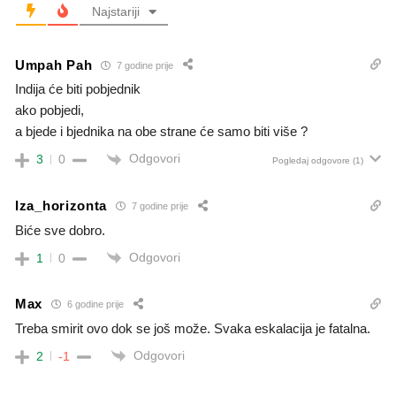
Najstariji
Umpah Pah
7 godine prije
Indija će biti pobjednik
ako pobjedi,
a bjede i bjednika na obe strane će samo biti više ?
Odgovori
3
0
Pogledaj odgovore
(1)
Iza_horizonta
7 godine prije
Biće sve dobro.
Odgovori
1
0
Max
6 godine prije
Treba smirit ovo dok se još može. Svaka eskalacija je fatalna.
Odgovori
2
-1