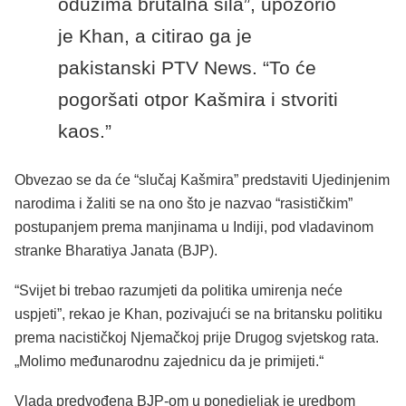
oduzima brutalna sila”, upozorio
je Khan, a citirao ga je
pakistanski PTV News. “To će
pogoršati otpor Kašmira i stvoriti
kaos.”
Obvezao se da će “slučaj Kašmira” predstaviti Ujedinjenim
narodima i žaliti se na ono što je nazvao “rasističkim”
postupanjem prema manjinama u Indiji, pod vladavinom
stranke Bharatiya Janata (BJP).
“Svijet bi trebao razumjeti da politika umirenja neće
uspjeti”, rekao je Khan, pozivajući se na britansku politiku
prema nacističkoj Njemačkoj prije Drugog svjetskog rata.
„Molimo međunarodnu zajednicu da je primijeti.“
Vlada predvođena BJP-om u ponedjeljak je uredbom