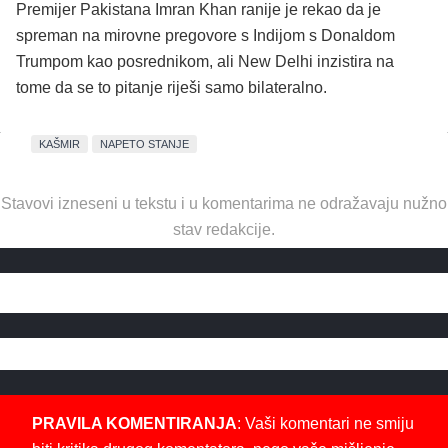
Premijer Pakistana Imran Khan ranije je rekao da je
spreman na mirovne pregovore s Indijom s Donaldom
Trumpom kao posrednikom, ali New Delhi inzistira na
tome da se to pitanje riješi samo bilateralno.
KAŠMIR
NAPETO STANJE
Stavovi izneseni u tekstu i u komentarima ne odražavaju nužno
stav redakcije.
PRAVILA KOMENTIRANJA
: Vaši komentari ne smiju