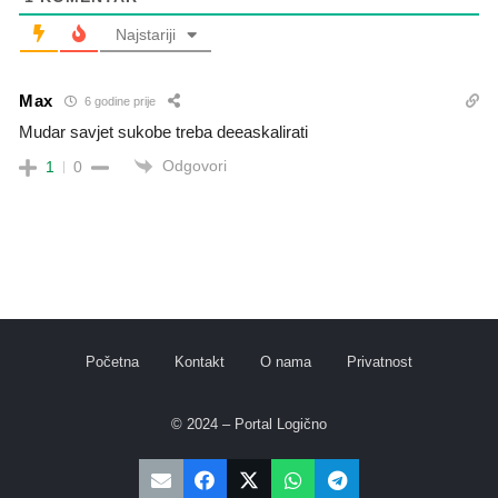
Najstariji
Max
6 godine prije
Mudar savjet sukobe treba deeaskalirati
Odgovori
1
0
Početna
Kontakt
O nama
Privatnost
© 2024 – Portal Logično