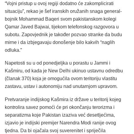
“Vojni pristup u ovoj regiji dodatno će zakomplicirati
situaciju”, rekao je šef iranskih oružanih snaga general-
bojnik Mohammad Baqeri svom pakistanskom kolegi
Qamar Javed Bajwai, tijekom telefonskog razgovora u
subotu. Zapovjednik je također pozvao stranke da budu
mirne i da izbjegavaju donošenje bilo kakvih “naglih
odluka.”
Napetosti su u od ponedjeljka u porastu u Jammi i
Kašmiru, od kada je New Delhi ukinuo ustavnu odredbu
(članak 370) koja je omogućila ovom teritoriju vlastitu
zastavu, ustav i autonomiju nad unutarnjom upravom.
Pretvaranje indijskog Kašmira iz države u teritorij kojeg
kontrolira savez pomoći će pri okončanju terorizma i
separatizma koje Pakistan izaziva već desetljećima,
izjavio je indijski premijer Narendra Modi ranije ovog
tjedna. Da bi ojačala svoj suverenitet i spriječila