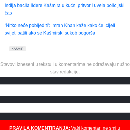
Indija bacila lidere Kašmira u kućni pritvor i uvela policijski
čas
‘Nitko neće pobijediti’: Imran Khan kaže kako će ‘cijeli
svijet’ patiti ako se Kašmirski sukob pogorša
KAŠMIR
Stavovi izneseni u tekstu i u komentarima ne odražavaju nužno
stav redakcije.
PRAVILA KOMENTIRANJA
: Vaši komentari ne smiju