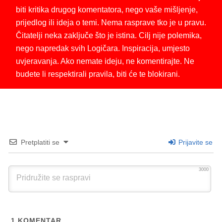
biti kritika drugog komentatora, nego vaše mišljenje,
prijedlog ili ideja o temi. Nema rasprave tko je u pravu.
Čitatelji neka zaključe što je istina. Cilj nije polemika,
nego napredak svih Logičara. Inspiracija, umjesto
uvjeravanja. Ako nemate ideju, ne komentirajte. Ne
budete li respektirali pravila, biti će te blokirani.
Pretplatiti se
Prijavite se
3000
1
KOMENTAR