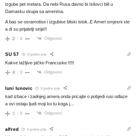
izgube pet metara. Da nebi Rusa davno bi Isilovci bili u
Damasku skupa sa amerima.
A bas se osramotise i izgubise bliski istok..E Ameri smjesni ste
a di su prijatelji sirije!!
Odgovori
2
0
SU 57
8 godine prije
Kakve lažljive pičke Francuske !!!!!
Odgovori
4
0
luni lunovic
8 godine prije
kad izbace i zadnjeg amera onda pricajte o pobjedi rusi odlaze
a ovi ostaju ljudi moji ko tu koga j…
Odgovori
0
0
alfred
8 godine prije