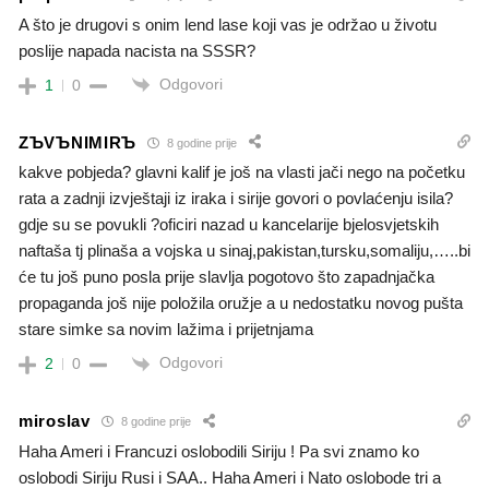
A što je drugovi s onim lend lase koji vas je održao u životu
poslije napada nacista na SSSR?
Odgovori
1
0
ZЪVЪNIMIRЪ
8 godine prije
kakve pobjeda? glavni kalif je još na vlasti jači nego na početku
rata a zadnji izvještaji iz iraka i sirije govori o povlaćenju isila?
gdje su se povukli ?oficiri nazad u kancelarije bjelosvjetskih
naftaša tj plinaša a vojska u sinaj,pakistan,tursku,somaliju,…..bi
će tu još puno posla prije slavlja pogotovo što zapadnjačka
propaganda još nije položila oružje a u nedostatku novog pušta
stare simke sa novim lažima i prijetnjama
Odgovori
2
0
miroslav
8 godine prije
Haha Ameri i Francuzi oslobodili Siriju ! Pa svi znamo ko
oslobodi Siriju Rusi i SAA.. Haha Ameri i Nato oslobode tri a