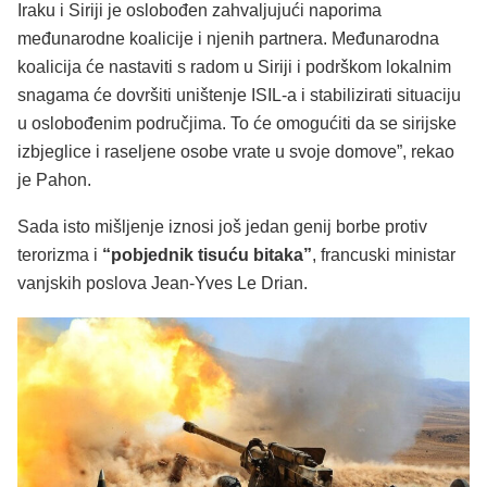
Iraku i Siriji je oslobođen zahvaljujući naporima
međunarodne koalicije i njenih partnera. Međunarodna
koalicija će nastaviti s radom u Siriji i podrškom lokalnim
snagama će dovršiti uništenje ISIL-a i stabilizirati situaciju
u oslobođenim područjima. To će omogućiti da se sirijske
izbjeglice i raseljene osobe vrate u svoje domove”, rekao
je Pahon.
Sada isto mišljenje iznosi još jedan genij borbe protiv
terorizma i
“pobjednik tisuću bitaka”
, francuski ministar
vanjskih poslova Jean-Yves Le Drian.