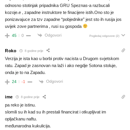
odnosno stotinjak pripadnika GRU Speznas-a razbucali
kozoje.e , zapadne instruktore te finacijere istih.Ono sto je
ponizavajuce za tzv zapadne “pobjednike” jest sto ih rusija jos
uvijek zove partnerima , rusi su gospoda
Odgovori
45
0
Pogledaj odgovore
(2)
Roko
8 godine prije
Verzija je ista kao u borbi protiv nacista u Drugom svjetskom
ratu. Zapad je zasnovan na laži i ako negdje Sotona stoluje,
onda je to na Zapadu.
Odgovori
24
-1
ime
8 godine prije
pa reko je istinu.
slomili su ih kad su ih prestali financirat i otkupljivat im
opljačkanu naftu.
međunarodna kukulicija.