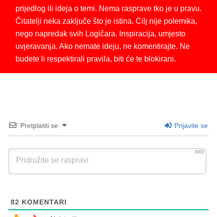
prijedlog ili ideja o temi. Nema rasprave tko je u pravu.
Čitatelji neka zaključe što je istina. Cilj nije polemika,
nego napredak svih Logičara. Inspiracija, umjesto
uvjeravanja. Ako nemate ideju, ne komentirajte. Ne
budete li respektirali pravila, biti će te blokirani.
Pretplatiti se
Prijavite se
3000
82
KOMENTARI