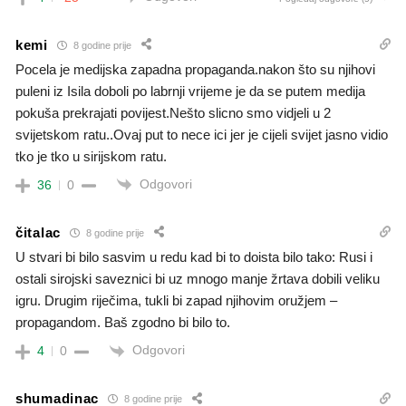
kemi
8 godine prije
Pocela je medijska zapadna propaganda.nakon što su njihovi
puleni iz Isila doboli po labrnji vrijeme je da se putem medija
pokuša prekrajati povijest.Nešto slicno smo vidjeli u 2
svijetskom ratu..Ovaj put to nece ici jer je cijeli svijet jasno vidio
tko je tko u sirijskom ratu.
Odgovori
36
0
čitalac
8 godine prije
U stvari bi bilo sasvim u redu kad bi to doista bilo tako: Rusi i
ostali sirojski saveznici bi uz mnogo manje žrtava dobili veliku
igru. Drugim riječima, tukli bi zapad njihovim oružjem –
propagandom. Baš zgodno bi bilo to.
Odgovori
4
0
shumadinac
8 godine prije