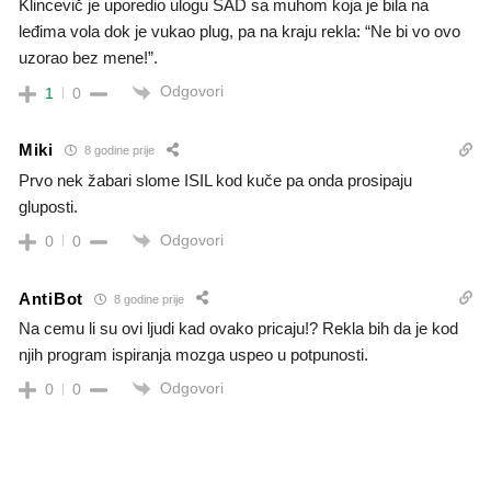
Klincevič je uporedio ulogu SAD sa muhom koja je bila na
leđima vola dok je vukao plug, pa na kraju rekla: “Ne bi vo ovo
uzorao bez mene!”.
Odgovori
1
0
Miki
8 godine prije
Prvo nek žabari slome ISIL kod kuče pa onda prosipaju
gluposti.
Odgovori
0
0
AntiBot
8 godine prije
Na cemu li su ovi ljudi kad ovako pricaju!? Rekla bih da je kod
njih program ispiranja mozga uspeo u potpunosti.
Odgovori
0
0