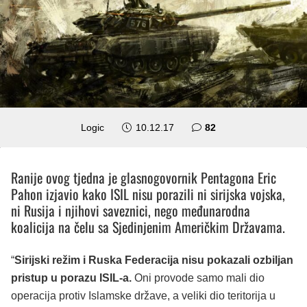
komentara
Logic
10.12.17
82
Ranije ovog tjedna je glasnogovornik Pentagona Eric
Pahon izjavio kako ISIL nisu porazili ni sirijska vojska,
ni Rusija i njihovi saveznici, nego međunarodna
koalicija na čelu sa Sjedinjenim Američkim Državama.
“
Sirijski režim i Ruska Federacija nisu pokazali ozbiljan
pristup u porazu ISIL-a.
Oni provode samo mali dio
operacija protiv Islamske države, a veliki dio teritorija u