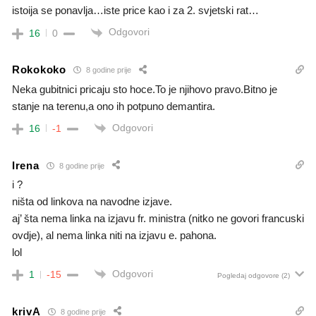
istoija se ponavlja…iste price kao i za 2. svjetski rat…
Odgovori
16
0
Rokokoko
8 godine prije
Neka gubitnici pricaju sto hoce.To je njihovo pravo.Bitno je
stanje na terenu,a ono ih potpuno demantira.
Odgovori
16
-1
Irena
8 godine prije
i ?
ništa od linkova na navodne izjave.
aj’ šta nema linka na izjavu fr. ministra (nitko ne govori francuski
ovdje), al nema linka niti na izjavu e. pahona.
lol
Odgovori
1
-15
Pogledaj odgovore
(2)
krivA
8 godine prije