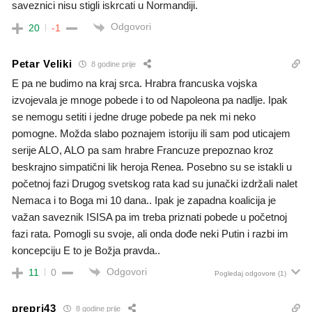
saveznici nisu stigli iskrcati u Normandiji.
Odgovori
20
-1
Petar Veliki
8 godine prije
E pa ne budimo na kraj srca. Hrabra francuska vojska
izvojevala je mnoge pobede i to od Napoleona pa nadlje. Ipak
se nemogu setiti i jedne druge pobede pa nek mi neko
pomogne. Možda slabo poznajem istoriju ili sam pod uticajem
serije ALO, ALO pa sam hrabre Francuze prepoznao kroz
beskrajno simpatični lik heroja Renea. Posebno su se istakli u
početnoj fazi Drugog svetskog rata kad su junački izdržali nalet
Nemaca i to Boga mi 10 dana.. Ipak je zapadna koalicija je
važan saveznik ISISA pa im treba priznati pobede u početnoj
fazi rata. Pomogli su svoje, ali onda dođe neki Putin i razbi im
koncepciju E to je Božja pravda..
Odgovori
11
0
Pogledaj odgovore
(1)
prepri43
8 godine prije