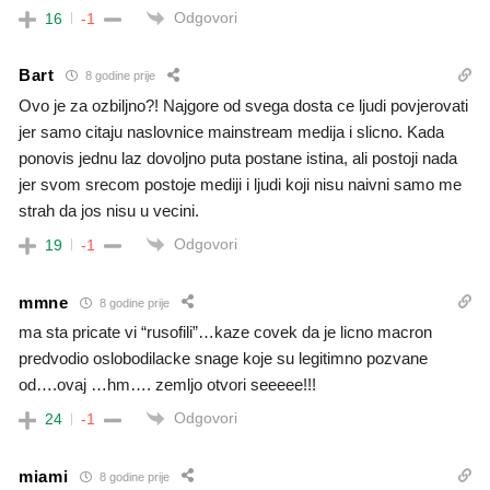
Odgovori
16
-1
Bart
8 godine prije
Ovo je za ozbiljno?! Najgore od svega dosta ce ljudi povjerovati
jer samo citaju naslovnice mainstream medija i slicno. Kada
ponovis jednu laz dovoljno puta postane istina, ali postoji nada
jer svom srecom postoje mediji i ljudi koji nisu naivni samo me
strah da jos nisu u vecini.
Odgovori
19
-1
mmne
8 godine prije
ma sta pricate vi “rusofili”…kaze covek da je licno macron
predvodio oslobodilacke snage koje su legitimno pozvane
od….ovaj …hm…. zemljo otvori seeeee!!!
Odgovori
24
-1
miami
8 godine prije