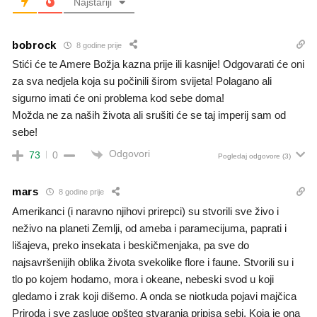
Najstariji
bobrock
8 godine prije
Stići će te Amere Božja kazna prije ili kasnije! Odgovarati će oni
za sva nedjela koja su počinili širom svijeta! Polagano ali
sigurno imati će oni problema kod sebe doma!
Možda ne za naših života ali srušiti će se taj imperij sam od
sebe!
Odgovori
73
0
Pogledaj odgovore
(3)
mars
8 godine prije
Amerikanci (i naravno njihovi prirepci) su stvorili sve živo i
neživo na planeti Zemlji, od ameba i paramecijuma, paprati i
lišajeva, preko insekata i beskičmenjaka, pa sve do
najsavršenijih oblika života svekolike flore i faune. Stvorili su i
tlo po kojem hodamo, mora i okeane, nebeski svod u koji
gledamo i zrak koji dišemo. A onda se niotkuda pojavi majčica
Priroda i sve zasluge opšteg stvaranja pripisa sebi. Koja je ona