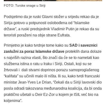
FOTO: Turske snage u Siriji
Podsjetimo da je ruski Glavni stožer u srijedu rekao da je
Sirija gotovo u potpunosti oslobođena od “Islamske
države”, a ruski predsjednik Vladimir Putin je rekao da su
teroristi poraženi na obje strane Eufrata.
Primjetno je kako tvrdnje tome kako su
SAD i saveznici
zaslužni za poraz Islamske države
proteklih dana dolaze
s najviših razina vlasti, što znači da će se to nametati kao
službena istina o ratu u Iraku i Siriji. Ostali, koji su se
žrtvovali i dali stvarni doprinos porazu samoproglašenog
“kalifata” su učinili malo ili ništa. Ili su, kako tvrdi francuski
ministar Jean-Yves Le Drian, “čekali da u Siriji lavovski dio
posla odradi takozvana međunarodna koalicija, da bi onda
praktično ušetali u Deir Ez-Zor u kojem je ISIL već bio na
koljenima”.