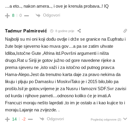
…a eto.., nakon amera.., i ove je krenula probava..! IQ
Odgovori
8
0
Tadmur Palmirović
8 godine prije
Najbolji su mi oni koji dođu ovdje i drže se granice na Eupfratu i
žute boje sjeverno kao muva gov…a pa se zatim uhvate
Idliba,Istočne Gute ,Afrina itd.Površni argumenti i ništa
drugo.Rat u Siriji je gotov južno od gore navedene rijeke a
prema sjeveru ne ,isto važi i za istočno od putnog pravca
Hama-Alepo.Jest da trenutno karta daje za pravo nekima da
likuju i pljuju po Damasku i MoskviTako je i 2015 bilo,bilo pa
prošlo.Isil je gotov,vrijeme je za Nusru i famozni SDF.Svr zavisi
od kurda i njihove pameti…odnosno koliko će je imati.A
Francuzi moraju nešto laprdati ,to im je ostalo a i kao kujice to i
moraju.Lajanje na zvijezde. .
Odgovori
14
-2
Pogledaj odgovore
(2)