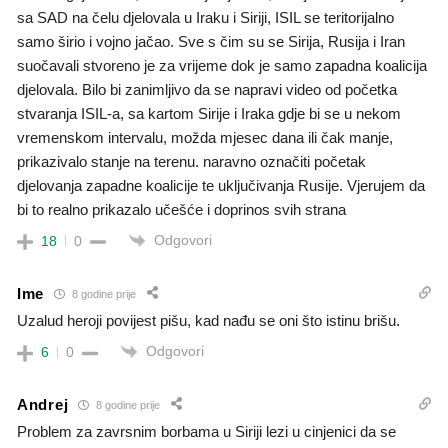
sa SAD na čelu djelovala u Iraku i Siriji, ISIL se teritorijalno
samo širio i vojno jačao. Sve s čim su se Sirija, Rusija i Iran
suočavali stvoreno je za vrijeme dok je samo zapadna koalicija
djelovala. Bilo bi zanimljivo da se napravi video od početka
stvaranja ISIL-a, sa kartom Sirije i Iraka gdje bi se u nekom
vremenskom intervalu, možda mjesec dana ili čak manje,
prikazivalo stanje na terenu. naravno označiti početak
djelovanja zapadne koalicije te uključivanja Rusije. Vjerujem da
bi to realno prikazalo učešće i doprinos svih strana
Odgovori
18
0
Ime
8 godine prije
Uzalud heroji povijest pišu, kad nađu se oni što istinu brišu.
Odgovori
6
0
Andrej
8 godine prije
Problem za zavrsnim borbama u Siriji lezi u cinjenici da se