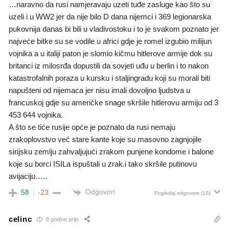
…naravno da rusi namjeravaju uzeti tuđe zasluge kao što su
uzeli i u WW2 jer da nije bilo D dana nijemci i 369 legionarska
pukovnija danas bi bili u vladivostoku i to je svakom poznato jer
najveće bitke su se vodile u africi gdje je romel izgubio milijun
vojnika a u italiji paton je slomio kičmu hitlerove armije dok su
britanci iz milosrđa dopustili da sovjeti uđu u berlin i to nakon
katastrofalnih poraza u kursku i staljingradu koji su morali biti
napušteni od nijemaca jer nisu imali dovoljno ljudstva u
francuskoj gdje su američke snage skršile hitlerovu armiju od 3
453 644 vojnika.
A što se tiće rusije opće je poznato da rusi nemaju
zrakoplovstvo već stare kante koje su masovno zagnjojile
sirijsku zemlju zahvaljujući zrakom punjene kondome i balone
koje su borci ISILa ispuštali u zrak.i tako skršile putinovu
avijaciju…..
Odgovori
58
-23
Pogledaj odgovore
(10)
celinc
8 godine prije