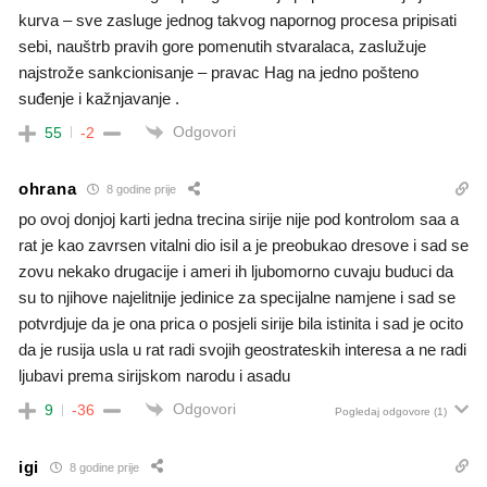
kurva – sve zasluge jednog takvog napornog procesa pripisati
sebi, nauštrb pravih gore pomenutih stvaralaca, zaslužuje
najstrože sankcionisanje – pravac Hag na jedno pošteno
suđenje i kažnjavanje .
Odgovori
55
-2
ohrana
8 godine prije
po ovoj donjoj karti jedna trecina sirije nije pod kontrolom saa a
rat je kao zavrsen vitalni dio isil a je preobukao dresove i sad se
zovu nekako drugacije i ameri ih ljubomorno cuvaju buduci da
su to njihove najelitnije jedinice za specijalne namjene i sad se
potvrdjuje da je ona prica o posjeli sirije bila istinita i sad je ocito
da je rusija usla u rat radi svojih geostrateskih interesa a ne radi
ljubavi prema sirijskom narodu i asadu
Odgovori
9
-36
Pogledaj odgovore
(1)
igi
8 godine prije