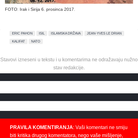
FOTO: Irak i Sirija 6. prosinca 2017.
ERIC PAHON
ISIL
ISLAMSKA DRŽAVA
JEAN-YVES LE DRIAN
KALIFAT
NATO
Stavovi izneseni u tekstu i u komentarima ne odražavaju nužno
stav redakcije.
PRAVILA KOMENTIRANJA
: Vaši komentari ne smiju
biti kritika drugog komentatora, nego vaše mišljenje,