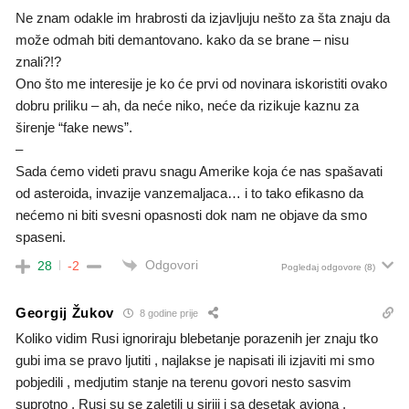
Ne znam odakle im hrabrosti da izjavljuju nešto za šta znaju da
može odmah biti demantovano. kako da se brane – nisu
znali?!?
Ono što me interesije je ko će prvi od novinara iskoristiti ovako
dobru priliku – ah, da neće niko, neće da rizikuje kaznu za
širenje “fake news”.
–
Sada ćemo videti pravu snagu Amerike koja će nas spašavati
od asteroida, invazije vanzemaljaca… i to tako efikasno da
nećemo ni biti svesni opasnosti dok nam ne objave da smo
spaseni.
Odgovori
28
-2
Pogledaj odgovore
(8)
Georgij Žukov
8 godine prije
Koliko vidim Rusi ignoriraju blebetanje porazenih jer znaju tko
gubi ima se pravo ljutiti , najlakse je napisati ili izjaviti mi smo
pobjedili , medjutim stanje na terenu govori nesto sasvim
suprotno , Rusi su se zaletili u siriji i sa desetak aviona ,