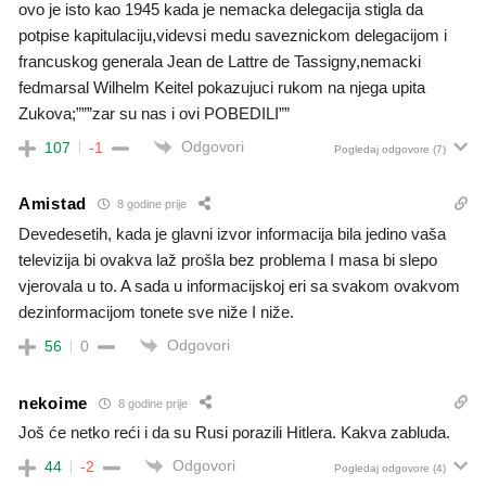
ovo je isto kao 1945 kada je nemacka delegacija stigla da
potpise kapitulaciju,videvsi medu saveznickom delegacijom i
francuskog generala Jean de Lattre de Tassigny,nemacki
fedmarsal Wilhelm Keitel pokazujuci rukom na njega upita
Zukova;”””zar su nas i ovi POBEDILI””
Odgovori
107
-1
Pogledaj odgovore
(7)
Amistad
8 godine prije
Devedesetih, kada je glavni izvor informacija bila jedino vaša
televizija bi ovakva laž prošla bez problema I masa bi slepo
vjerovala u to. A sada u informacijskoj eri sa svakom ovakvom
dezinformacijom tonete sve niže I niže.
Odgovori
56
0
nekoime
8 godine prije
Još će netko reći i da su Rusi porazili Hitlera. Kakva zabluda.
Odgovori
44
-2
Pogledaj odgovore
(4)