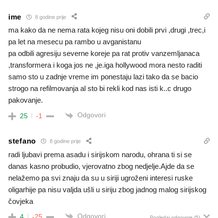
ime
8 godine prije
ma kako da ne nema rata kojeg nisu oni dobili prvi ,drugi ,trec,i
pa let na mesecu pa rambo u avganistanu
pa odbili agresiju severne koreje pa rat protiv vanzemljanaca
,transformera i koga jos ne ,je.iga hollywood mora nesto raditi
samo sto u zadnje vreme im ponestaju lazi tako da se bacio
strogo na refilmovanja al sto bi rekli kod nas isti k..c drugo
pakovanje.
Odgovori
25
-1
stefano
8 godine prije
radi ljubavi prema asadu i sirijskom narodu, ohrana ti si se
danas kasno probudio, vjerovatno zbog nedjelje.Ajde da se
nelažemo pa svi znaju da su u siriji ugroženi interesi ruske
oligarhije pa nisu valjda ušli u siriju zbog jadnog malog sirijskog
čovjeka
Odgovori
4
-25
Pogledaj odgovore
(5)