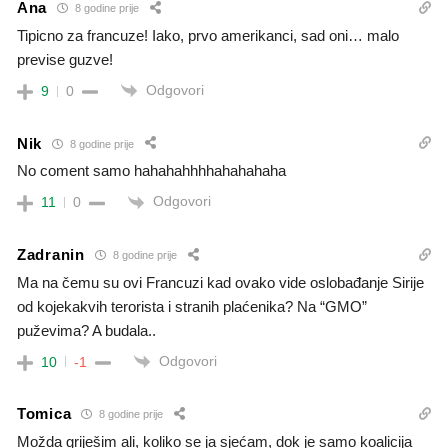
Ana
8 godine prije
Tipicno za francuze! Iako, prvo amerikanci, sad oni… malo
previse guzve!
Odgovori
9
0
Nik
8 godine prije
No coment samo hahahahhhhahahahaha
Odgovori
11
0
Zadranin
8 godine prije
Ma na čemu su ovi Francuzi kad ovako vide oslobađanje Sirije
od kojekakvih terorista i stranih plaćenika? Na “GMO”
puževima? A budala..
Odgovori
10
-1
Tomica
8 godine prije
Možda griješim ali, koliko se ja sjećam, dok je samo koalicija