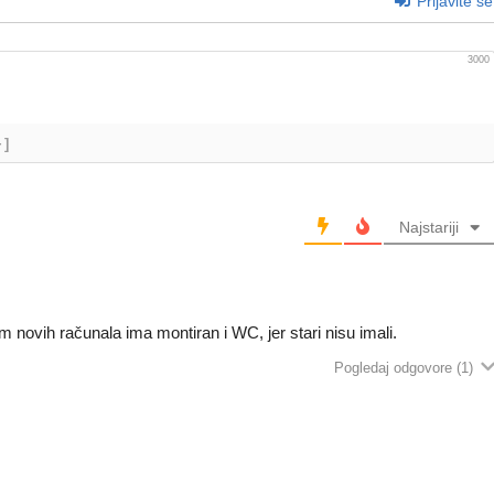
Prijavite se
3000
+]
Najstariji
m novih računala ima montiran i WC, jer stari nisu imali.
Pogledaj odgovore
(1)