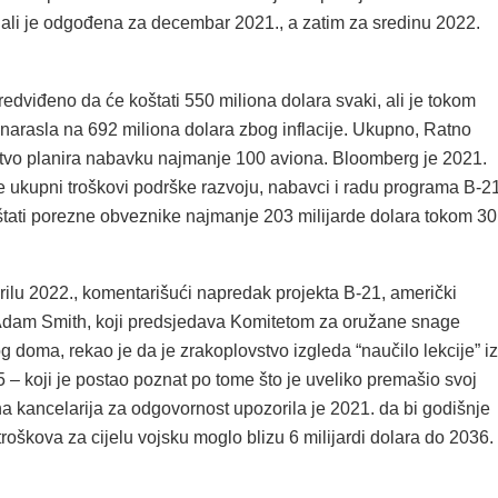
 ali je odgođena za decembar 2021., a zatim za sredinu 2022.
redviđeno da će koštati 550 miliona dolara svaki, ali je tokom
 narasla na 692 miliona dolara zbog inflacije. Ukupno, Ratno
vo planira nabavku najmanje 100 aviona. Bloomberg je 2021.
će ukupni troškovi podrške razvoju, nabavci i radu programa B-2
štati porezne obveznike najmanje 203 milijarde dolara tokom 30
rilu 2022., komentarišući napredak projekta B-21, američki
dam Smith, koji predsjedava Komitetom za oružane snage
 doma, rekao je da je zrakoplovstvo izgleda “naučilo lekcije” iz
– koji je postao poznat po tome što je uveliko premašio svoj
a kancelarija za odgovornost upozorila je 2021. da bi godišnje
roškova za cijelu vojsku moglo blizu 6 milijardi dolara do 2036.