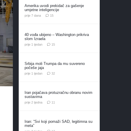
Amerika uvodi prekidač za gašenje
umjetne inteligencije
komentara
prije 7 dana
15
40 vođa ubijeno – Washington prikriva
slom Izraela
komentara
prije 1 tjedan
15
Srbija moli Trumpa da mu suvereno
počeše jaja
komentara
prije 1 tjedan
32
Iran pojačava protuzračnu obranu novim
sustavima
komentara
prije 2 tjedna
11
Iran: “Svi koji pomaži SAD, legitimna su
meta”
komentara