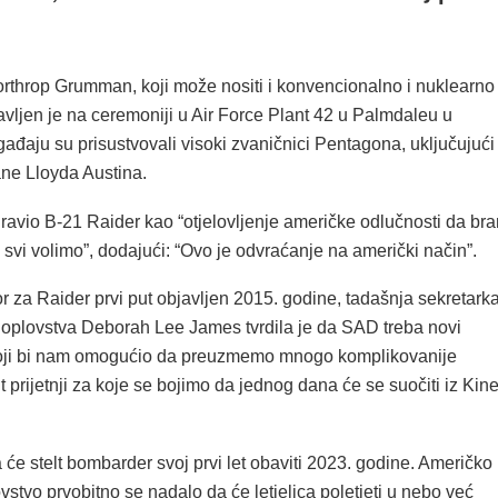
throp Grumman, koji može nositi i konvencionalno i nuklearno
avljen je na ceremoniji u Air Force Plant 42 u Palmdaleu u
ogađaju su prisustvovali visoki zvaničnici Pentagona, uključujući
ane Lloyda Austina.
ravio B-21 Raider kao “otjelovljenje američke odlučnosti da bra
 svi volimo”, dodajući: “Ovo je odvraćanje na američki način”.
 za Raider prvi put objavljen 2015. godine, tadašnja sekretark
oplovstva Deborah Lee James tvrdila je da SAD treba novi
oji bi nam omogućio da preuzmemo mnogo komplikovanije
ut prijetnji za koje se bojimo da jednog dana će se suočiti iz Kine
će stelt bombarder svoj prvi let obaviti 2023. godine. Američko
vstvo prvobitno se nadalo da će letjelica poletjeti u nebo već