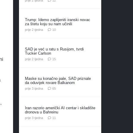
prije 2 tjedna
12
Trump: Idemo zaplijeniti iranski novac
za štetu koju su nam učinili
komentara
prije 2 tjedna
10
SAD je već u ratu s Rusijom, tvrdi
Tucker Carlson
ni
komentara
prije 2 tjedna
15
Maske su konačno pale, SAD priznale
a
da oduvijek rovare Balkanom
komentara
prije 3 tjedna
65
,
Iran razorio američki AI centar i skladište
dronova u Bahreinu
komentara
prije 3 tjedna
11