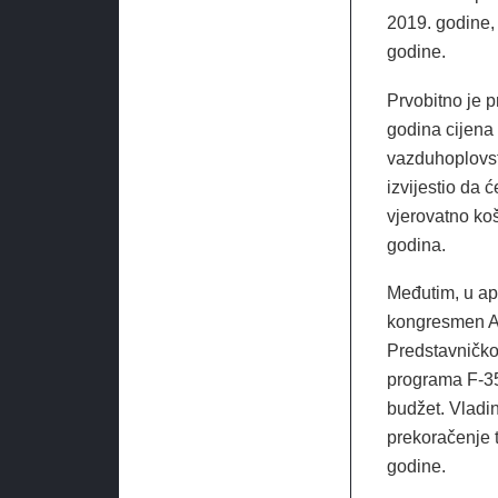
2019. godine,
godine.
Prvobitno je p
godina cijena
vazduhoplovst
izvijestio da 
vjerovatno ko
godina.
Međutim, u ap
kongresmen A
Predstavničkog
programa F-35 
budžet. Vladin
prekoračenje t
godine.