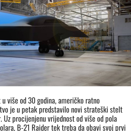
t u više od 30 godina, američko ratno
tvo je u petak predstavilo novi strateški stelt
 Uz procijenjenu vrijednost od više od pola
dolara, B-21 Raider tek treba da obavi svoj prvi