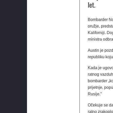
let.
Bombarder Nor
oružje, predst
Kaliforniji. D
ministra odbr
Austin je pozd
republiku koju
Kada je ugovor
ratnog vazduh
bombarder „k
prijetnje, pop
Rusije.”
Očekuje se da 
ratno zrakoplo