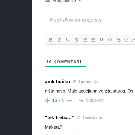
Pretplatiti se
{}
[
16
KOMENTARI
anik bučko
3 godine prije
ništa novo. Malo apdejtana verzija starog. Osi
Odgovori
16
0
"tek treba..."
3 godine prije
Maketa?