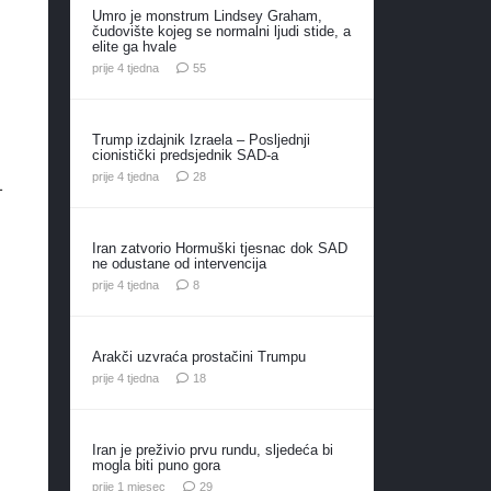
Umro je monstrum Lindsey Graham,
čudovište kojeg se normalni ljudi stide, a
elite ga hvale
komentara
prije 4 tjedna
55
Trump izdajnik Izraela – Posljednji
cionistički predsjednik SAD-a
komentara
prije 4 tjedna
28
1
Iran zatvorio Hormuški tjesnac dok SAD
ne odustane od intervencija
komentara
prije 4 tjedna
8
Arakči uzvraća prostačini Trumpu
komentara
prije 4 tjedna
18
Iran je preživio prvu rundu, sljedeća bi
mogla biti puno gora
komentara
prije 1 mjesec
29