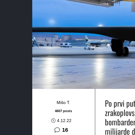
Po prvi pu
Mišo T.
zrakoplovs
4607 posts
bombarder.
4.12.22
milijarde 
komentara
16