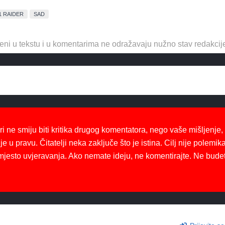
1 RAIDER
SAD
eni u tekstu i u komentarima ne odražavaju nužno stav redakcij
ri ne smiju biti kritika drugog komentatora, nego vaše mišljenje,
je u pravu. Čitatelji neka zaključe što je istina. Cilj nije polemika
mjesto uvjeravanja. Ako nemate ideju, ne komentirajte. Ne bude