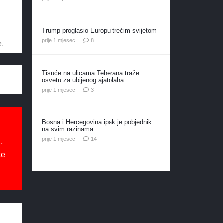
Trump proglasio Europu trećim svijetom
komentara
prije 1 mjesec
8
e.
Tisuće na ulicama Teherana traže
osvetu za ubijenog ajatolaha
komentara
prije 1 mjesec
3
Bosna i Hercegovina ipak je pobjednik
na svim razinama
komentara
prije 1 mjesec
14
,
te