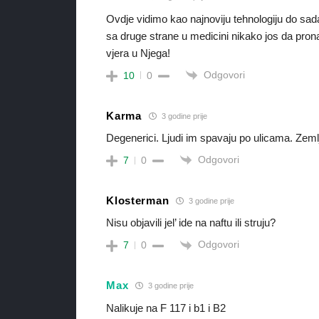
Ovdje vidimo kao najnoviju tehnologiju do sada 
sa druge strane u medicini nikako jos da pron
vjera u Njega!
Odgovori
10
0
Karma
3 godine prije
Degenerici. Ljudi im spavaju po ulicama. Zem
Odgovori
7
0
Klosterman
3 godine prije
Nisu objavili jel’ ide na naftu ili struju?
Odgovori
7
0
Max
3 godine prije
Nalikuje na F 117 i b1 i B2