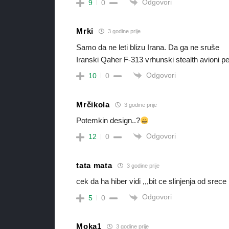
Odgovori
9
0
Mrki
3 godine prije
Samo da ne leti blizu Irana. Da ga ne sruše
Iranski Qaher F-313 vrhunski stealth avioni pe
Odgovori
10
0
Mrčikola
3 godine prije
Potemkin design..?
Odgovori
12
0
tata mata
3 godine prije
cek da ha hiber vidi ,,,bit ce slinjenja od srece
Odgovori
5
0
Moka1
3 godine prije