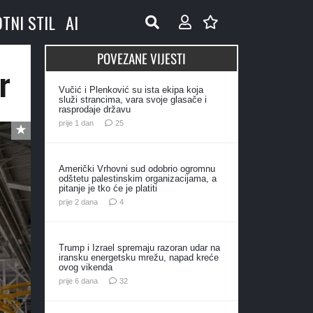
OTNI STIL
AI
POVEZANE VIJESTI
r
Vučić i Plenković su ista ekipa koja
služi strancima, vara svoje glasače i
rasprodaje državu
komentara
prije 1 dan
25
Američki Vrhovni sud odobrio ogromnu
odštetu palestinskim organizacijama, a
pitanje je tko će je platiti
komentara
prije 2 dana
4
Trump i Izrael spremaju razoran udar na
iransku energetsku mrežu, napad kreće
ovog vikenda
komentara
prije 6 dana
32