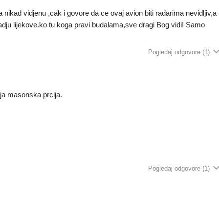
nikad vidjenu ,cak i govore da ce ovaj avion biti radarima nevidljiv,a
adju lijekove.ko tu koga pravi budalama,sve dragi Bog vidi! Samo
Pogledaj odgovore
(1)
lja masonska prcija.
Pogledaj odgovore
(1)