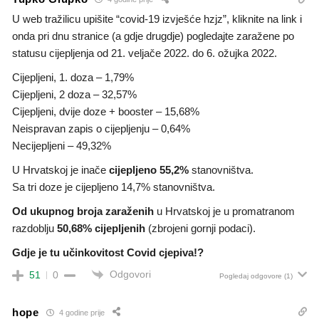
U web tražilicu upišite “covid-19 izvješće hzjz”, kliknite na link i
onda pri dnu stranice (a gdje drugdje) pogledajte zaražene po
statusu cijepljenja od 21. veljače 2022. do 6. ožujka 2022.
Cijepljeni, 1. doza – 1,79%
Cijepljeni, 2 doza – 32,57%
Cijepljeni, dvije doze + booster – 15,68%
Neispravan zapis o cijepljenju – 0,64%
Necijepljeni – 49,32%
U Hrvatskoj je inače
cijepljeno 55,2%
stanovništva.
Sa tri doze je cijepljeno 14,7% stanovništva.
Od ukupnog broja zaraženih
u Hrvatskoj je u promatranom
razdoblju
50,68% cijepljenih
(zbrojeni gornji podaci).
Gdje je tu učinkovitost Covid cjepiva!?
Odgovori
51
0
Pogledaj odgovore
(1)
hope
4 godine prije