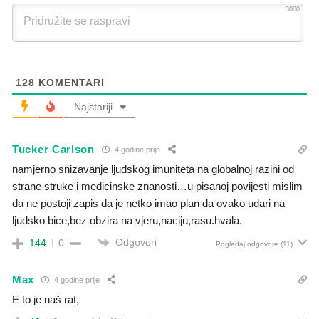
3000
128
KOMENTARI
Najstariji
Tucker Carlson
4 godine prije
namjerno snizavanje ljudskog imuniteta na globalnoj razini od
strane struke i medicinske znanosti…u pisanoj povijesti mislim
da ne postoji zapis da je netko imao plan da ovako udari na
ljudsko bice,bez obzira na vjeru,naciju,rasu.hvala.
Odgovori
144
0
Pogledaj odgovore
(11)
Max
4 godine prije
E to je naš rat,