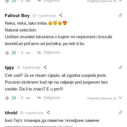
Odgovori
10
0
Pogledaj odgovore
(3)
Fallout Boy
4 godine prije
Neka, neka, tako treba
Natural selection.
Uništen imunitet toksinima o kojem mi nepismeni i krezubi
teoretičari pričamo od početka, pa nek ti bu
Odgovori
25
0
Iggy
4 godine prije
Cek sad? Ja se nisam cijepio, ali zgodna susjeda jeste.
Pocesto skoknem kod nje na valjanje pod jorganom bez
zastite. Da li to znaci? E u pm!!!
Odgovori
16
0
Pogledaj odgovore
(2)
tihobl
4 godine prije
Бил Гејтс планира да паметне телефоне замени