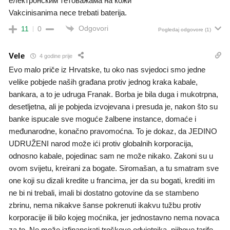
електронским тетоважама на кожи
Vakcinisanima nece trebati baterija.
Odgovori
11
0
Pogledaj odgovore
(1)
Vele
4 godine prije
Evo malo priče iz Hrvatske, tu oko nas svjedoci smo jedne
velike pobjede naših građana protiv jednog kraka kabale,
bankara, a to je udruga Franak. Borba je bila duga i mukotrpna,
desetljetna, ali je pobjeda izvojevana i presuda je, nakon što su
banke ispucale sve moguće žalbene instance, domaće i
međunarodne, konačno pravomoćna. To je dokaz, da JEDINO
UDRUŽENI narod može ići protiv globalnih korporacija,
odnosno kabale, pojedinac sam ne može nikako. Zakoni su u
ovom svijetu, kreirani za bogate. Siromašan, a tu smatram sve
one koji su dizali kredite u francima, jer da su bogati, krediti im
ne bi ni trebali, imali bi dostatno gotovine da se stambeno
zbrinu, nema nikakve šanse pokrenuti ikakvu tužbu protiv
korporacije ili bilo kojeg moćnika, jer jednostavno nema novaca
za to. Ne može izfinancirati troškove odvjetnika, njihove tarife,