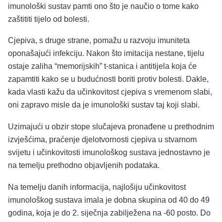
imunološki sustav pamti ono što je naučio o tome kako
zaštititi tijelo od bolesti.
Cjepiva, s druge strane, pomažu u razvoju imuniteta
oponašajući infekciju. Nakon što imitacija nestane, tijelu
ostaje zaliha “memorijskih” t-stanica i antitijela koja će
zapamtiti kako se u budućnosti boriti protiv bolesti. Dakle,
kada vlasti kažu da učinkovitost cjepiva s vremenom slabi,
oni zapravo misle da je imunološki sustav taj koji slabi.
Uzimajući u obzir stope slučajeva pronađene u prethodnim
izvješćima, praćenje djelotvornosti cjepiva u stvarnom
svijetu i učinkovitosti imunološkog sustava jednostavno je
na temelju prethodno objavljenih podataka.
Na temelju danih informacija, najlošiju učinkovitost
imunološkog sustava imala je dobna skupina od 40 do 49
godina, koja je do 2. siječnja zabilježena na -60 posto. Do