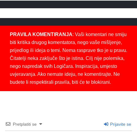
PRAVILA KOMENTIRANJA
: Vaši komentari ne smiju
biti kritika drugog komentatora, nego vaše mišljenje,
prijedlog ili ideja o temi. Nema rasprave tko je u pravu.
Čitatelji neka zaključe što je istina. Cilj nije polemika,
nego napredak svih Logičara. Inspiracija, umjesto
uvjeravanja. Ako nemate ideju, ne komentirajte. Ne
budete li respektirali pravila, biti će te blokirani.
Pretplatiti se
Prijavite se