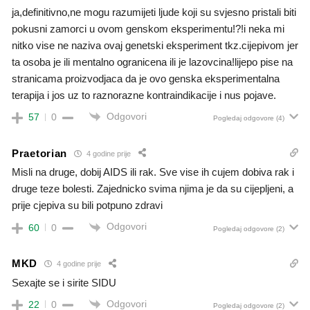
ja,definitivno,ne mogu razumijeti ljude koji su svjesno pristali biti
pokusni zamorci u ovom genskom eksperimentu!?!i neka mi
nitko vise ne naziva ovaj genetski eksperiment tkz.cijepivom jer
ta osoba je ili mentalno ogranicena ili je lazovcina!lijepo pise na
stranicama proizvodjaca da je ovo genska eksperimentalna
terapija i jos uz to raznorazne kontraindikacije i nus pojave.
Odgovori
57
0
Pogledaj odgovore
(4)
Praetorian
4 godine prije
Misli na druge, dobij AIDS ili rak. Sve vise ih cujem dobiva rak i
druge teze bolesti. Zajednicko svima njima je da su cijepljeni, a
prije cjepiva su bili potpuno zdravi
Odgovori
60
0
Pogledaj odgovore
(2)
MKD
4 godine prije
Sexajte se i sirite SIDU
Odgovori
22
0
Pogledaj odgovore
(2)