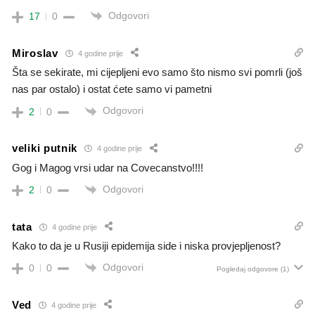
Odgovori
17
0
Miroslav
4 godine prije
Šta se sekirate, mi cijepljeni evo samo što nismo svi pomrli (još
nas par ostalo) i ostat ćete samo vi pametni
Odgovori
2
0
veliki putnik
4 godine prije
Gog i Magog vrsi udar na Covecanstvo!!!!
Odgovori
2
0
tata
4 godine prije
Kako to da je u Rusiji epidemija side i niska provjepljenost?
Odgovori
0
0
Pogledaj odgovore
(1)
Ved
4 godine prije