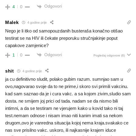
Odgovori
4
0
Malek
4 godine prije
Nego je li itko od samopouzdanih busteraša konačno otišao
testirat se na HIV ili čekate preporuku stručnjakinje poput
capakove zamjenice?
Odgovori
1
0
Pogledaj odgovore
(6)
shit
4 godine prije
ja cu definitivno sludit, polako gubim razum. sumnjao sam u
ovo,nagovarao svoje da to ne prime,i skoro svi primili vakcinu.
kad sam saznao da je i cura vakc. a sa kojom zivim,sludio sam
dosta. ne smijem joj prici od tada. nadam se da nismo bili
intimni, a da se testiram ne vjerujem kako u kovid tako ni taj
test.nemam odnose i nisam imao niti kanim imati sa nekom
drugom,ovo je vanredna situacija kojoj nema kraja.svakako ce
nas sve prisilno vakc. uskoro, ili najkasnije krajem iduce