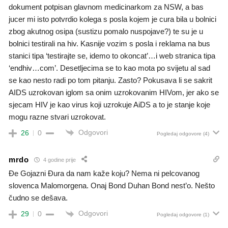
dokument potpisan glavnom medicinarkom za NSW, a bas
jucer mi isto potvrdio kolega s posla kojem je cura bila u bolnici
zbog akutnog osipa (sustizu pomalo nuspojave?) te su je u
bolnici testirali na hiv. Kasnije vozim s posla i reklama na bus
stanici tipa ‘testirajte se, idemo to okoncat’…i web stranica tipa
‘endhiv…com’. Desetljecima se to kao mota po svijetu al sad
se kao nesto radi po tom pitanju. Zasto? Pokusava li se sakrit
AIDS uzrokovan iglom sa onim uzrokovanim HIVom, jer ako se
sjecam HIV je kao virus koji uzrokuje AiDS a to je stanje koje
mogu razne stvari uzrokovat.
Odgovori
26
0
Pogledaj odgovore
(4)
mrdo
4 godine prije
Đe Gojazni Đura da nam kaže koju? Nema ni pelcovanog
slovenca Malomorgena. Onaj Bond Duhan Bond nest’o. Nešto
čudno se dešava.
Odgovori
29
0
Pogledaj odgovore
(1)