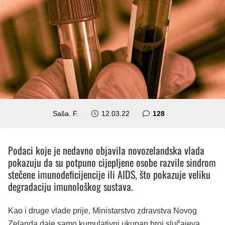
komentara
Saša. F.
12.03.22
128
Podaci koje je nedavno objavila novozelandska vlada
pokazuju da su potpuno cijepljene osobe razvile sindrom
stečene imunodeficijencije ili AIDS, što pokazuje veliku
degradaciju imunološkog sustava.
Kao i druge vlade prije, Ministarstvo zdravstva Novog
Zelanda daje samo kumulativni ukupan broj slučajeva