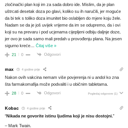
zločinački plan koji im za sada dobro ide. Mislim, da je plan
uštrcati desetak doza po glavi, koliko su ih naručili, jer moguće
da bi tek s toliko doza imunitet bio oslabljen do mjere koju žele.
Nadam se da je još uvijek vrijeme da im se odupremo, da i ovi
koji su na prevaru i pod ucjenama cijepljeni odbiju daljnje doze,
jer ovo je sada samo mali predah u provođenju plana. Na jesen
sigurno kreće
…
Čitaj više »
Odgovori
21
0
max
4 godine prije
Nakon ovih vakcina nemam više povjerenja ni u andol ko zna
šta farmakomafija može podvaliti i u običnim tabletama.
Odgovori
28
0
Pogledaj odgovore
(1)
Kobac
4 godine prije
“
Nikada ne govorite istinu ljudima koji je nisu dostojni.
”
– Mark Twain.