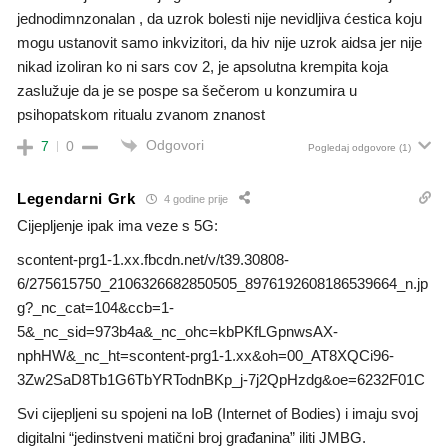
jednodimnzonalan , da uzrok bolesti nije nevidljiva ćestica koju
mogu ustanovit samo inkvizitori, da hiv nije uzrok aidsa jer nije
nikad izoliran ko ni sars cov 2, je apsolutna krempita koja
zaslužuje da je se pospe sa šečerom u konzumira u
psihopatskom ritualu zvanom znanost
Odgovori
7
0
Pogledaj odgovore
(1)
Legendarni Grk
4 godine prije
Cijepljenje ipak ima veze s 5G:
scontent-prg1-1.xx.fbcdn.net/v/t39.30808-
6/275615750_2106326682850505_8976192608186539664_n.jp
g?_nc_cat=104&ccb=1-
5&_nc_sid=973b4a&_nc_ohc=kbPKfLGpnwsAX-
nphHW&_nc_ht=scontent-prg1-1.xx&oh=00_AT8XQCi96-
3Zw2SaD8Tb1G6TbYRTodnBKp_j-7j2QpHzdg&oe=6232F01C
Svi cijepljeni su spojeni na IoB (Internet of Bodies) i imaju svoj
digitalni “jedinstveni matični broj građanina” iliti JMBG.