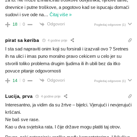
dnevnice i putne troškove, a pogotovo kad se ispucaju domaći
sudovi i sve ode na
…
Čitaj više »
Odgovori
18
0
Pogledaj odgovore
(1)
pirat sa køriba
4 godine prije
I sta sad napraviti onim koji su forsirali i izazvali ovo ? Sretnes
ih na ulici i imas puno moralno pravo cekicem u celo jer su
stvorili toliko problema drugim ljudima ili ih ubili bez da itko
povuce pitanje odgovornosti
Odgovori
14
0
Pogledaj odgovore
(1)
Lucija, prva
4 godine prije
Interesantno, ja vidim da su žrtve – bijelci. Vjerujući i nevjerujući
kršćani.
Ne baš sve rase.
Kao u dva svjetska rata. I čije države mogu platiti taj otrov.