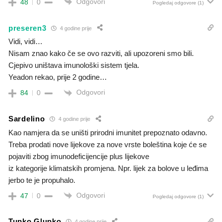
Odgovori
48
0
Pogledaj odgovore
(1)
preseren3
4 godine prije
Vidi, vidi…
Nisam znao kako če se ovo razviti, ali upozoreni smo bili.
Cjepivo uništava imunološki sistem tjela.
Yeadon rekao, prije 2 godine…
Odgovori
84
0
Sardelino
4 godine prije
Kao namjera da se uništi prirodni imunitet prepoznato odavno.
Treba prodati nove lijekove za nove vrste boleština koje će se
pojaviti zbog imunodeficijencije plus lijekove
iz kategorije klimatskih promjena. Npr. lijek za bolove u leđima
jerbo te je propuhalo.
Odgovori
47
0
Pogledaj odgovore
(1)
Tupko Glupko
4 godine prije