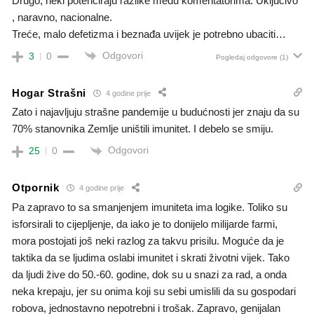
Drugo, neki potenciraju razlike među komentatorima. Uključivo
, naravno, nacionalne.
Treće, malo defetizma i beznađa uvijek je potrebno ubaciti…
Odgovori
3
0
Pogledaj odgovore
(1)
Hogar Strašni
4 godine prije
Zato i najavljuju strašne pandemije u budućnosti jer znaju da su
70% stanovnika Zemlje uništili imunitet. I debelo se smiju.
Odgovori
25
0
Otpornik
4 godine prije
Pa zapravo to sa smanjenjem imuniteta ima logike. Toliko su
isforsirali to cijepljenje, da iako je to donijelo milijarde farmi,
mora postojati još neki razlog za takvu prisilu. Moguće da je
taktika da se ljudima oslabi imunitet i skrati životni vijek. Tako
da ljudi žive do 50.-60. godine, dok su u snazi za rad, a onda
neka krepaju, jer su onima koji su sebi umislili da su gospodari
robova, jednostavno nepotrebni i trošak. Zapravo, genijalan