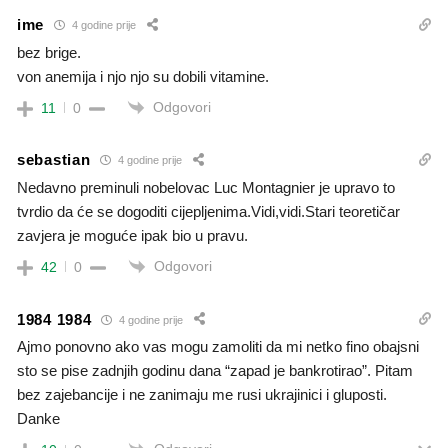
ime
4 godine prije
bez brige.
von anemija i njo njo su dobili vitamine.
Odgovori
11
0
sebastian
4 godine prije
Nedavno preminuli nobelovac Luc Montagnier je upravo to
tvrdio da će se dogoditi cijepljenima.Vidi,vidi.Stari teoretičar
zavjera je moguće ipak bio u pravu.
Odgovori
42
0
1984 1984
4 godine prije
Ajmo ponovno ako vas mogu zamoliti da mi netko fino obajsni
sto se pise zadnjih godinu dana “zapad je bankrotirao”. Pitam
bez zajebancije i ne zanimaju me rusi ukrajinici i gluposti.
Danke