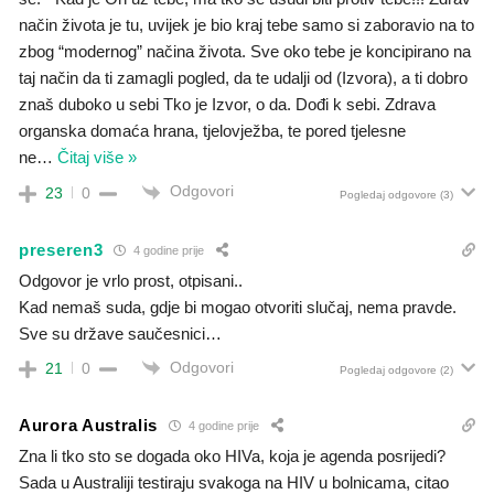
način života je tu, uvijek je bio kraj tebe samo si zaboravio na to
zbog “modernog” načina života. Sve oko tebe je koncipirano na
taj način da ti zamagli pogled, da te udalji od (Izvora), a ti dobro
znaš duboko u sebi Tko je Izvor, o da. Dođi k sebi. Zdrava
organska domaća hrana, tjelovježba, te pored tjelesne
ne
…
Čitaj više »
Odgovori
23
0
Pogledaj odgovore
(3)
preseren3
4 godine prije
Odgovor je vrlo prost, otpisani..
Kad nemaš suda, gdje bi mogao otvoriti slučaj, nema pravde.
Sve su države saučesnici…
Odgovori
21
0
Pogledaj odgovore
(2)
Aurora Australis
4 godine prije
Zna li tko sto se dogada oko HIVa, koja je agenda posrijedi?
Sada u Australiji testiraju svakoga na HIV u bolnicama, citao