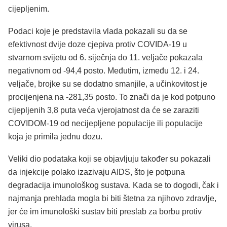
cijepljenim.
Podaci koje je predstavila vlada pokazali su da se
efektivnost dvije doze cjepiva protiv COVIDA-19 u
stvarnom svijetu od 6. siječnja do 11. veljače pokazala
negativnom od -94,4 posto. Međutim, između 12. i 24.
veljače, brojke su se dodatno smanjile, a učinkovitost je
procijenjena na -281,35 posto. To znači da je kod potpuno
cijepljenih 3,8 puta veća vjerojatnost da će se zaraziti
COVIDOM-19 od necijepljene populacije ili populacije
koja je primila jednu dozu.
Veliki dio podataka koji se objavljuju također su pokazali
da injekcije polako izazivaju AIDS, što je potpuna
degradacija imunološkog sustava. Kada se to dogodi, čak i
najmanja prehlada mogla bi biti štetna za njihovo zdravlje,
jer će im imunološki sustav biti preslab za borbu protiv
virusa.