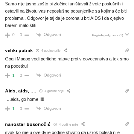
Samo nije jasno zašto bi zločinci uništavali živote poslušnih i
ostavili na životu vas neposlušne pobunjenike sa kojima će biti
problema . Odgovor je taj da je corona u biti AIDS i da cjepivo
barem malo štiti .
Odgovori
0
0
Pogledaj odgovore
(1)
veliki putnik
4 godine prije
Gog i Magog vodi perfidne ratove protiv covecanstva a tek smo
na pocetku!
Odgovori
1
0
Aids, aids, ....
4 godine prije
….aids, go home !!!!
Odgovori
1
0
nanostar bosonožić
4 godine prije
svak ko nije u ove dvije godine shvatio da uzrok bolesti nije