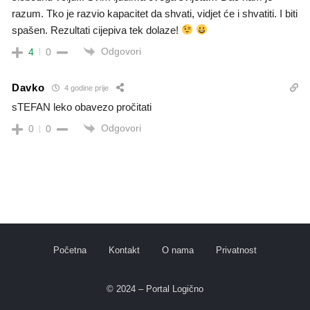
razum. Tko je razvio kapacitet da shvati, vidjet će i shvatiti. I biti
spašen. Rezultati cijepiva tek dolaze!
Odgovori
4
0
Davko
4 godine prije
sTEFAN leko obavezo pročitati
Odgovori
0
0
Početna
Kontakt
O nama
Privatnost
© 2024 – Portal Logično