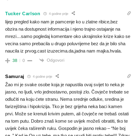
Tucker Carlson
4 godine prije
lijep pregled kako nam je pamcenje ko u zlatne ribice,bez
obzira na dostupnost informacija i njeno trajno ostajanje na
mrezi…samo pogledaj komentare oko ukrajinske krize kako se
vecina samo prebacila u drugo poluvrijeme bez da je bilo sha
naucila iz prvog.cast izuzecima.da,jadna nam majka.hvala.
Odgovori
38
0
Samuraj
4 godine prije
Žao mi je svake osobe koja je napustila ovaj svijet to neka je
jasno, no ljudi, vrlo jednostavno, postoji zlo. Čovječe trebate se
odlučiti na koju ćete stranu. Nema srednje odluke, sredina je
farizejština i hipokrizija. Tko je bez grijeha neka baci kamen
prvi. Može se krenuti krivim putem, ali čovječe ne trebaš ostati
na tom putu. Dobro znaš kome se uvijek možeš obratiti, tko te
uvijek čeka raširenih ruku. Gospodin je jasno rekao – “Ne boj
se. ” Kad je On uz tebe, ma tko se usudi biti protiv tebe!!! Zdrav