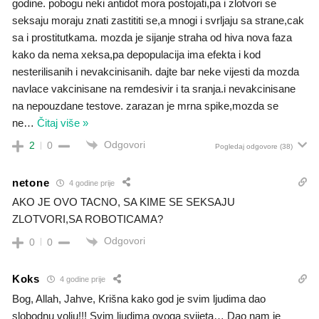
godine. pobogu neki antidot mora postojati,pa i zlotvori se
seksaju moraju znati zastititi se,a mnogi i svrljaju sa strane,cak
sa i prostitutkama. mozda je sijanje straha od hiva nova faza
kako da nema xeksa,pa depopulacija ima efekta i kod
nesterilisanih i nevakcinisanih. dajte bar neke vijesti da mozda
navlace vakcinisane na remdesivir i ta sranja.i nevakcinisane
na nepouzdane testove. zarazan je mrna spike,mozda se
ne
…
Čitaj više »
Odgovori
2
0
Pogledaj odgovore
(38)
netone
4 godine prije
AKO JE OVO TACNO, SA KIME SE SEKSAJU
ZLOTVORI,SA ROBOTICAMA?
Odgovori
0
0
Koks
4 godine prije
Bog, Allah, Jahve, Krišna kako god je svim ljudima dao
slobodnu volju!!! Svim ljudima ovoga svijeta… Dao nam je