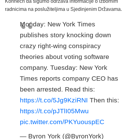
Konnech da sigurno održava informacije o izbornim
radnicima na poslužiteljima u Sjedinjenim Državama.
Monday: New York Times
publishes story knocking down
crazy right-wing conspiracy
theories about voting software
company. Tuesday: New York
Times reports company CEO has
been arrested. Read this:
https://t.co/5Jg9KziRNI
Then this:
https://t.co/pJTlI05Mwu
pic.twitter.com/PKYuouspEC
— Byron York (@ByronYork)