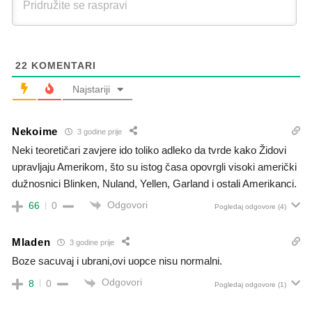
22
KOMENTARI
Najstariji
Nekoime
3 godine prije
Neki teoretičari zavjere ido toliko adleko da tvrde kako Židovi
upravljaju Amerikom, što su istog časa opovrgli visoki američki
dužnosnici Blinken, Nuland, Yellen, Garland i ostali Amerikanci.
Odgovori
66
0
Pogledaj odgovore
(4)
Mladen
3 godine prije
Boze sacuvaj i ubrani,ovi uopce nisu normalni.
Odgovori
8
0
Pogledaj odgovore
(1)