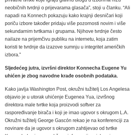
neobičnih tvrdnji o prijevarama glasača”, stoji u članku. “Ali
napadi na Konnech pokazuju kako krajnji desničari koji
poriču izbore također pridaju više pozornosti novim i više
sekundarnim tvrtkama i grupama. Njihove tvrdnje često
nailaze na prijemčivu publiku na internetu, koja zatim
koristi te tvrdnje da izazove sumnju u integritet američkih
izbora.”
Sljedećeg jutra, izvršni direktor Konnecha Eugene Yu
uhićen je zbog navodne krađe osobnih podataka.
Kako javlja Washington Post, okružni tužitelj Los Angelesa
objavio je u utorak uhićenje Eugenea Yua, izvršnog
direktora male tvrtke koja proizvodi softver za
raspoređivanje birača i koji je imao ugovor s okrugom L.A.
Okružni tužitelj George Gascón rekao je na konferenciji za
novinare da je ugovor s okrugom zahtijevao od tvrtke