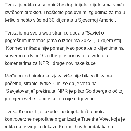
Tvrtka je rekla da su optužbe doprinijele prijetnjama smrću
izvršnom direktoru i naštetile poslovnim izgledima za malu
tvrtku s nešto više od 30 klijenata u Sjevernoj Americi.
Tvrtka je na svoju web stranicu dodala “Savjet o
pogrešnim informacijama o izborima 2022.”, u kojem stoji:
“Konnech nikada nije pohranjivao podatke o klijentima na
serverima u Kini.” Goldberg je ponovio tu tvrdnju u
komentarima za NPR i druge novinske kuće.
Međutim, od utorka ta izjava više nije bila vidljiva na
početnoj stranici tvrtke. Čini se da je veza na
“Savjetovanje” prekinuta. NPR je pitao Goldberga o očitoj
promjeni web stranice, ali on nije odgovorio.
Tvrtka Konnech je također podnijela tužbu protiv
kontroverzne neprofitne organizacije True the Vote, koja je
rekla da je vidjela dokaze Konnechovih podataka na