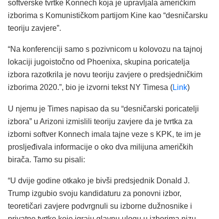
softverske tvrtke Konnech koja je upravljala američkim
izborima s Komunističkom partijom Kine kao “desničarsku
teoriju zavjere”.
“Na konferenciji samo s pozivnicom u kolovozu na tajnoj
lokaciji jugoistočno od Phoenixa, skupina poricatelja
izbora razotkrila je novu teoriju zavjere o predsjedničkim
izborima 2020.”, bio je izvorni tekst NY Timesa (
Link
)
U njemu je Times napisao da su “desničarski poricatelji
izbora” u Arizoni izmislili teoriju zavjere da je tvrtka za
izborni softver Konnech imala tajne veze s KPK, te im je
prosljeđivala informacije o oko dva milijuna američkih
birača. Tamo su pisali:
“U dvije godine otkako je bivši predsjednik Donald J.
Trump izgubio svoju kandidaturu za ponovni izbor,
teoretičari zavjere podvrgnuli su izborne dužnosnike i
privatne tvrtke koje igraju glavnu ulogu u izborima nizu