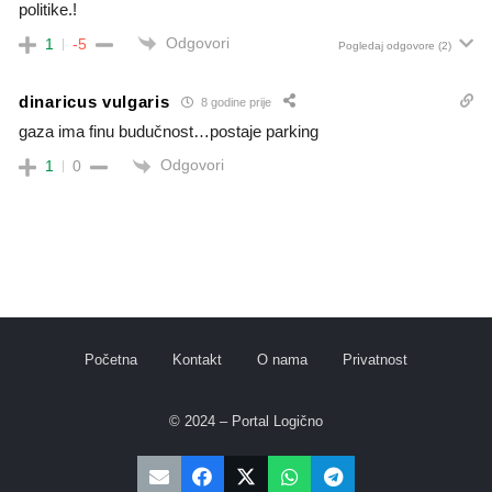
politike.!
Odgovori
1
-5
Pogledaj odgovore
(2)
dinaricus vulgaris
8 godine prije
gaza ima finu budučnost…postaje parking
Odgovori
1
0
Početna
Kontakt
O nama
Privatnost
© 2024 – Portal Logično