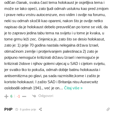
odlčan članak, svaka čast tema holokaust je osjetljiva tema i
može se lako opeći, zato ljudi odmah ustuknu kao pred zmijom
i prave neku vrstru autocenzure, evo vidim i ovdje na forumu,
neki su odmah skočili kao opareni, nakon što je ovdje netko
napisao da je holokaust debelo preuveličan po tome se vidi, da
je to zapravo jedina tabu tema na svijetu i u tome je kvaka, u
tome grmu leži zec. činjenica je, zato što se desio holokasut,
zato je: 1) prije 70 godina nastala nelegalna država Izrael,
otimačinom zemlje i protjerivanjem palestinaca 2) zato je
potpuno nemoguće kritizirati državu Izrael i nermoguće je
kritizirati židove i njihov golemi utjecaj u SAD i cijelom svijetu,
jer svatko tko to pokuša, odmah dobije batinu holokausta i
antisemitizma po glavi, pa sada razmislite,kome i zašto je
koristio holokaust. I zašto SAD i Britanija nisu Auswcwitz
oslobodili odmah 1941., već je on
…
Čitaj više »
Odgovori
6
-1
PHP
8 godine prije