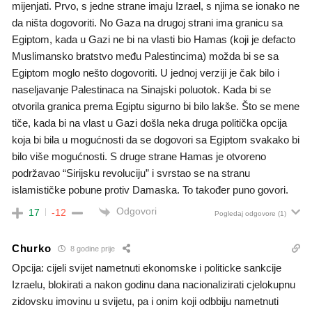
mijenjati. Prvo, s jedne strane imaju Izrael, s njima se ionako ne
da ništa dogovoriti. No Gaza na drugoj strani ima granicu sa
Egiptom, kada u Gazi ne bi na vlasti bio Hamas (koji je defacto
Muslimansko bratstvo među Palestincima) možda bi se sa
Egiptom moglo nešto dogovoriti. U jednoj verziji je čak bilo i
naseljavanje Palestinaca na Sinajski poluotok. Kada bi se
otvorila granica prema Egiptu sigurno bi bilo lakše. Što se mene
tiče, kada bi na vlast u Gazi došla neka druga politička opcija
koja bi bila u mogućnosti da se dogovori sa Egiptom svakako bi
bilo više mogućnosti. S druge strane Hamas je otvoreno
podržavao “Sirijsku revoluciju” i svrstao se na stranu
islamističke pobune protiv Damaska. To također puno govori.
Odgovori
17
-12
Pogledaj odgovore
(1)
Churko
8 godine prije
Opcija: cijeli svijet nametnuti ekonomske i politicke sankcije
Izraelu, blokirati a nakon godinu dana nacionalizirati cjelokupnu
zidovsku imovinu u svijetu, pa i onim koji odbbiju nametnuti