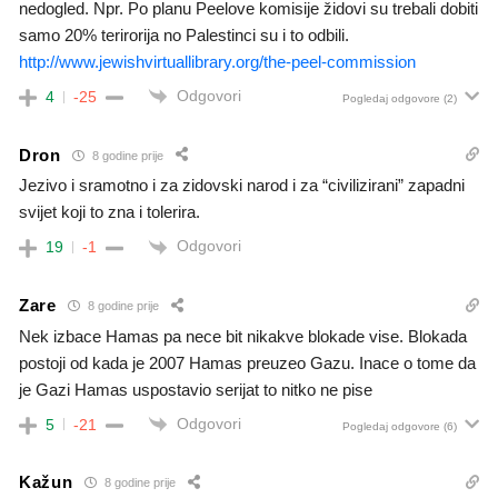
nedogled. Npr. Po planu Peelove komisije židovi su trebali dobiti
samo 20% terirorija no Palestinci su i to odbili.
http://www.jewishvirtuallibrary.org/the-peel-commission
Odgovori
4
-25
Pogledaj odgovore
(2)
Dron
8 godine prije
Jezivo i sramotno i za zidovski narod i za “civilizirani” zapadni
svijet koji to zna i tolerira.
Odgovori
19
-1
Zare
8 godine prije
Nek izbace Hamas pa nece bit nikakve blokade vise. Blokada
postoji od kada je 2007 Hamas preuzeo Gazu. Inace o tome da
je Gazi Hamas uspostavio serijat to nitko ne pise
Odgovori
5
-21
Pogledaj odgovore
(6)
Kažun
8 godine prije