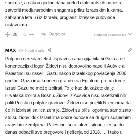
sankcije, a nakon godinu dana prekid diplomatskih odnosa,
zatvoriti medjunarodnim snagama prilaz Izraeskim lukama,
zabranna leta u i iz Izraela, proglasiti Izrelske putovnice
nistavnima.
Odgovori
28
-3
Pogledaj odgovore
(4)
MAX
8 godine prije
Potpuno nerealan tekst. Ispravnija analogija bila bi Geto a ne
konentracijski logor. Židovi nisu dobrovoljno naselili Aušvic a
Palestinci su naselili Gazu nakon izraelskog povlačenja 2006
godine. Gaza ima kopnenu granicu sa Egiptom, prema tome,
Izrael Gazu ne može izolirati. To je kao da kažete da je
Hrvatska izolirala Bosnu. Židovi iz Aušvica nisu raketkrali niti
palili Poljsku i poljske gradove. Židovi nisu prijetili Nijemcima da
će ih izbrisati sa lica zemlje, Židovi su bili u logorima samo zato
što su židovi dok Izrael ima dobre odnose sa drugim susjednim
arapskim zemljama. Palestinci su u takvoj situaciji jer su do
danas odbacili sve pregovore i rješenja od 1918. … i tako u