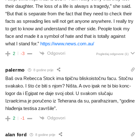
their daughter. The loss of a life is always a tragedy,” she said.
“But that is separate from the fact that they need to check their
facts as spreading lies will not get anyone anywhere. I really try
to get to know and understand the other side. People took my
face and made it a symbol of hate and that is totally against
what I stand for.”
https://www.news.com.au/
Odgovori
2
-3
Pogledaj odgovore
(1)
palermo
8 godine prije
Baš ova Rebecca Stock ima tipičnu bliskoistočnu facu. Stočnu
svakako. I što će biti s njom? Ništa. A ovo ipak ne bi bio konc-
logor da i Egipat ne daje svoj obol. U svakom slučaju
Izraelcima je poručeno iz Teherana da su, parafraziram, “godine
hlađenja testisa završile”.
Odgovori
2
-1
alan ford
8 godine prije