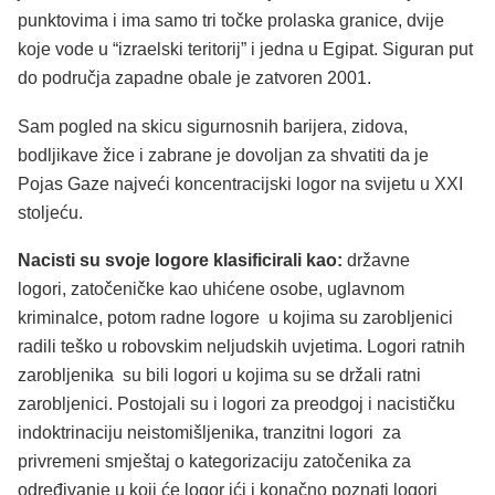
punktovima i ima samo tri točke prolaska granice, dvije
koje vode u “izraelski teritorij” i jedna u Egipat. Siguran put
do područja zapadne obale je zatvoren 2001.
Sam pogled na skicu sigurnosnih barijera, zidova,
bodljikave žice i zabrane je dovoljan za shvatiti da je
Pojas Gaze najveći koncentracijski logor na svijetu u XXI
stoljeću.
Nacisti su svoje logore klasificirali kao:
državne
logori, zatočeničke kao uhićene osobe, uglavnom
kriminalce, potom radne logore u kojima su zarobljenici
radili teško u robovskim neljudskih uvjetima. Logori ratnih
zarobljenika su bili logori u kojima su se držali ratni
zarobljenici. Postojali su i logori za preodgoj i nacističku
indoktrinaciju neistomišljenika, tranzitni logori za
privremeni smještaj o kategorizaciju zatočenika za
određivanje u koji će logor ići i konačno poznati logori