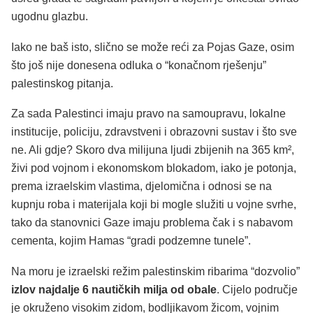
ugodnu glazbu.
Iako ne baš isto, slično se može reći za Pojas Gaze, osim
što još nije donesena odluka o “konačnom rješenju”
palestinskog pitanja.
Za sada Palestinci imaju pravo na samoupravu, lokalne
institucije, policiju, zdravstveni i obrazovni sustav i što sve
ne. Ali gdje? Skoro dva milijuna ljudi zbijenih na 365 km²,
živi pod vojnom i ekonomskom blokadom, iako je potonja,
prema izraelskim vlastima, djelomična i odnosi se na
kupnju roba i materijala koji bi mogle služiti u vojne svrhe,
tako da stanovnici Gaze imaju problema čak i s nabavom
cementa, kojim Hamas “gradi podzemne tunele”.
Na moru je izraelski režim palestinskim ribarima “dozvolio”
izlov najdalje 6 nautičkih milja od obale
. Cijelo područje
je okruženo visokim zidom, bodljikavom žicom, vojnim