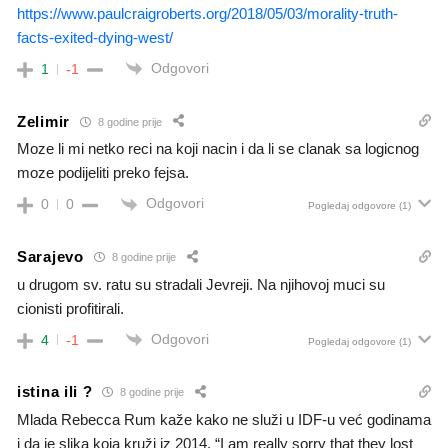
https://www.paulcraigroberts.org/2018/05/03/morality-truth-
facts-exited-dying-west/
Odgovori
1
-1
Zelimir
8 godine prije
Moze li mi netko reci na koji nacin i da li se clanak sa logicnog
moze podijeliti preko fejsa.
Odgovori
0
0
Pogledaj odgovore
(1)
Sarajevo
8 godine prije
u drugom sv. ratu su stradali Jevreji. Na njihovoj muci su
cionisti profitirali.
Odgovori
4
-1
Pogledaj odgovore
(1)
istina ili ?
8 godine prije
Mlada Rebecca Rum kaže kako ne služi u IDF-u već godinama
i da je slika koja kruži iz 2014. “I am really sorry that they lost