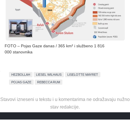
FOTO – Pojas Gaze danas / 365 km² i službeno 1 816
000 stanovnika
HEZBOLLAH
LIESEL WILHAUS
LISELOTTE MAYRET
POJAS GAZE
REBECCA RUM
Stavovi izneseni u tekstu i u komentarima ne odražavaju nužno
stav redakcije.