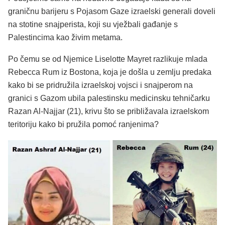
graničnu barijeru s Pojasom Gaze izraelski generali doveli
na stotine snajperista, koji su vježbali gađanje s
Palestincima kao živim metama.
Po čemu se od Njemice Liselotte Mayret razlikuje mlada
Rebecca Rum iz Bostona, koja je došla u zemlju predaka
kako bi se pridružila izraelskoj vojsci i snajperom na
granici s Gazom ubila palestinsku medicinsku tehničarku
Razan Al-Najjar (21), krivu što se približavala izraelskom
teritoriju kako bi pružila pomoć ranjenima?