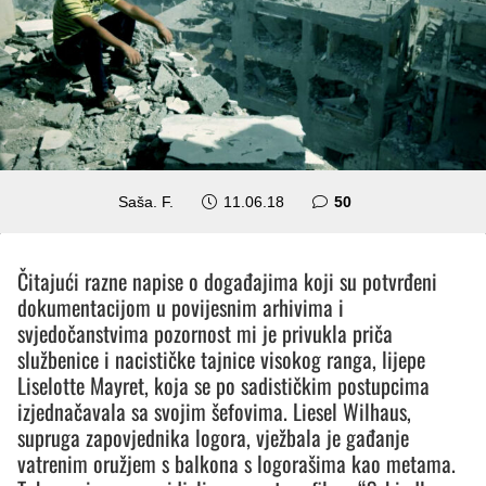
komentara
Saša. F.
11.06.18
50
Čitajući razne napise o događajima koji su potvrđeni
dokumentacijom u povijesnim arhivima i
svjedočanstvima pozornost mi je privukla priča
službenice i nacističke tajnice visokog ranga, lijepe
Liselotte Mayret, koja se po sadističkim postupcima
izjednačavala sa svojim šefovima. Liesel Wilhaus,
supruga zapovjednika logora, vježbala je gađanje
vatrenim oružjem s balkona s logorašima kao metama.