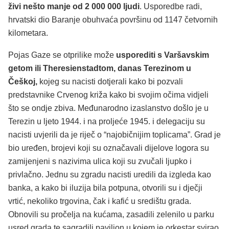
živi nešto manje od 2 000 000 ljudi
. Usporedbe radi,
hrvatski dio Baranje obuhvaća površinu od 1147 četvornih
kilometara.
Pojas Gaze se otprilike može
usporediti s Varšavskim
getom ili Theresienstadtom, danas Terezinom u
Češkoj,
kojeg su nacisti dotjerali kako bi pozvali
predstavnike Crvenog križa kako bi svojim očima vidjeli
što se ondje zbiva. Međunarodno izaslanstvo došlo je u
Terezin u ljeto 1944. i na proljeće 1945. i delegaciju su
nacisti uvjerili da je riječ o “najobičnijim toplicama”. Grad je
bio uređen, brojevi koji su označavali dijelove logora su
zamijenjeni s nazivima ulica koji su zvučali ljupko i
privlačno. Jednu su zgradu nacisti uredili da izgleda kao
banka, a kako bi iluzija bila potpuna, otvorili su i dječji
vrtić, nekoliko trgovina, čak i kafić u središtu grada.
Obnovili su pročelja na kućama, zasadili zelenilo u parku
usred grada te sagradili paviljon u kojem je orkestar svirao