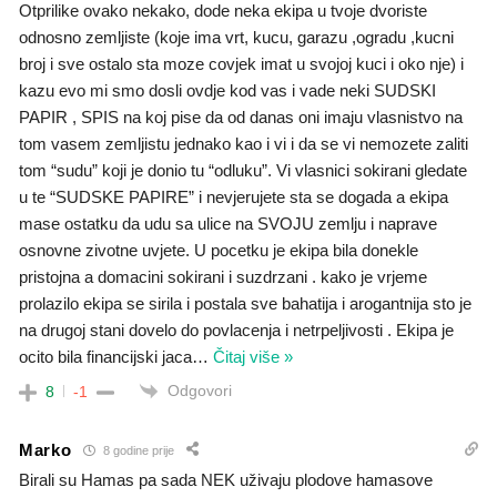
Otprilike ovako nekako, dode neka ekipa u tvoje dvoriste
odnosno zemljiste (koje ima vrt, kucu, garazu ,ogradu ,kucni
broj i sve ostalo sta moze covjek imat u svojoj kuci i oko nje) i
kazu evo mi smo dosli ovdje kod vas i vade neki SUDSKI
PAPIR , SPIS na koj pise da od danas oni imaju vlasnistvo na
tom vasem zemljistu jednako kao i vi i da se vi nemozete zaliti
tom “sudu” koji je donio tu “odluku”. Vi vlasnici sokirani gledate
u te “SUDSKE PAPIRE” i nevjerujete sta se dogada a ekipa
mase ostatku da udu sa ulice na SVOJU zemlju i naprave
osnovne zivotne uvjete. U pocetku je ekipa bila donekle
pristojna a domacini sokirani i suzdrzani . kako je vrjeme
prolazilo ekipa se sirila i postala sve bahatija i arogantnija sto je
na drugoj stani dovelo do povlacenja i netrpeljivosti . Ekipa je
ocito bila financijski jaca
…
Čitaj više »
Odgovori
8
-1
Marko
8 godine prije
Birali su Hamas pa sada NEK uživaju plodove hamasove