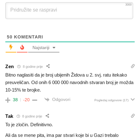
3000
50
KOMENTARI
Najstariji
Zen
8 godine prije
Bitno naglasiti da je broj ubijenih Židova u 2. svj. ratu itekako
preuveličan. Od onih 6 000 000 navodnih stvaran broj je možda
10-15% te brojke.
Odgovori
38
-20
Pogledaj odgovore
(17)
Tak
8 godine prije
To je zločin. Definitivno.
Ali da se mene pita, ima par stvari koje bi u Gazi trebalo