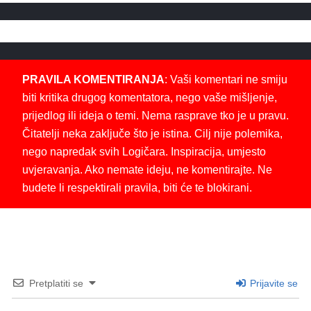
PRAVILA KOMENTIRANJA
: Vaši komentari ne smiju
biti kritika drugog komentatora, nego vaše mišljenje,
prijedlog ili ideja o temi. Nema rasprave tko je u pravu.
Čitatelji neka zaključe što je istina. Cilj nije polemika,
nego napredak svih Logičara. Inspiracija, umjesto
uvjeravanja. Ako nemate ideju, ne komentirajte. Ne
budete li respektirali pravila, biti će te blokirani.
Pretplatiti se
Prijavite se