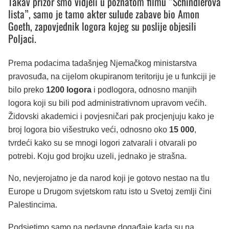
Takav prizor smo vidjeli u poznatom filmu “Schindlerova
lista”, samo je tamo akter sulude zabave bio Amon
Goeth, zapovjednik logora kojeg su poslije objesili
Poljaci.
Prema podacima tadašnjeg Njemačkog ministarstva
pravosuđa, na cijelom okupiranom teritoriju je u funkciji je
bilo preko
1200 logora
i podlogora, odnosno manjih
logora koji su bili pod administrativnom upravom većih.
Židovski akademici i povjesničari pak procjenjuju kako je
broj logora bio višestruko veći, odnosno oko
15 000
,
tvrdeći kako su se mnogi logori zatvarali i otvarali po
potrebi. Koju god brojku uzeli, jednako je strašna.
No, nevjerojatno je da narod koji je gotovo nestao na tlu
Europe u Drugom svjetskom ratu isto u Svetoj zemlji čini
Palestincima.
Podsjetimo samo na nedavne događaje kada su na